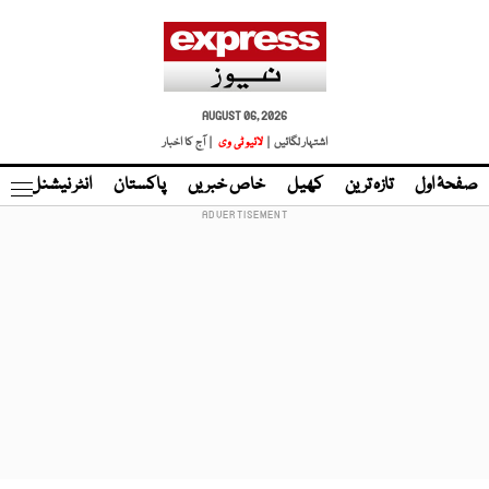
AUGUST 06, 2026
اشتہار لگائیں |
لائیو ٹی وی
| آج کا اخبار
صفحۂ اول
تازہ ترین
کھیل
خاص خبریں
پاکستان
انٹر نیشنل
ٹا