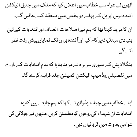
انھوں نے عوام سے خطاب میں اعلان کیا کہ ملک میں جنرل الیکشن
آئندہ برس اپریل کے پہلے دو ہفتوں میں منعقد کیے جائیں گے۔
ان کا مزید کہنا تھا کہ ہم نے اصلاحات، انصاف اور انتخابات کے تین
بنیادی مینڈیٹ پر کام کیا اور آئندہ برس تک نمایاں پیش رفت نظر
آئے گی۔
بنگلادیش کے عبوری سربراہ نے مزید بتایا کہ عام انتخابات کے بارے
میں تفصیلی روڈ میپ الیکشن کمیش
ن
جلد فراہم کرے گا۔
اپنے خطاب میں چیف ایڈوائزر نے کہا کہ ہم چاہتے ہیں کہ یہ
انتخابات ان شہداء کی روحوں کو مطمئن کریں جنہوں نے جولائی کی
عوامی بغاوت میں قربانیاں دیں۔