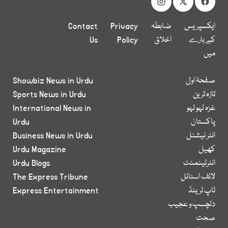
ایکسپریس
ضابطہ
Privacy
Contact
کے بارے
اخلاق
Policy
Us
میں
صفحۂ اول
Showbiz News in Urdu
تازہ ترین
Sports News in Urdu
غزہ لہو لہو
International News in
پاکستان
Urdu
انٹر نیشنل
Business News in Urdu
کھیل
Urdu Magazine
انٹرٹینمنٹ
Urdu Blogs
لائف اسٹائل
The Express Tribune
ٹاپ ٹرینڈ
Express Entertainment
دلچسپ و عجیب
صحت