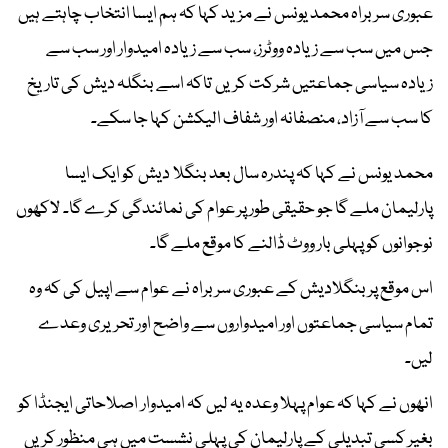
عبوری سربراہ محمد یونس نے مزید کہا کہ ہم ایسا انتخاب چاہتے ہیں
جس میں سب سے زیادہ ووٹرز، سب سے زیادہ امیدوار اور سب سے
زیادہ سیاسی جماعتیں شرکت کریں تاکہ اسے بنگلہ دیش کی تاریخ
کا سب سے آزاد، منصفانہ اور شفاف الیکشن کہا جا سکے۔
محمد یونس نے کہا کہ پندرہ سال بعد بنگلا دیش کو ایک ایسا
پارلیمان ملے گا جو حقیقی طور پر عوام کی نمائندگی کرے گا۔ لاکھوں
نوجوانوں کو پہلی بار ووٹ ڈالنے کا موقع ملے گا۔
اس موقع پر بنگلادیش کے عبوری سربراہ نے عوام سے اپیل کی کہ وہ
تمام سیاسی جماعتوں اور امیدواروں سے واضح اور تحریری وعدے
لیں۔
انھوں نے کہا کہ عوام پہلا وعدہ یہ لیں کہ امیدوار اصلاحاتی ایجنڈا کو
بغیر کسی تبدیلی کے پارلیمان کی پہلی نشست میں ہی منظور کریں