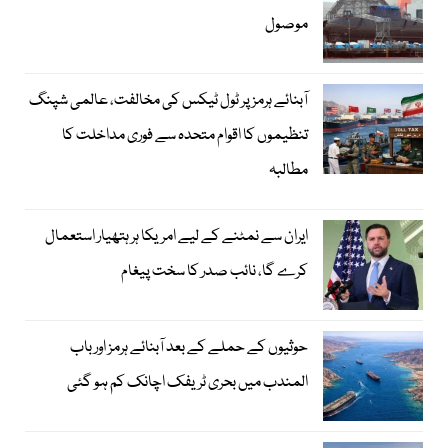
موصول
آبنائے ہرمز پر ٹول ٹیکس کی مخالفت، عالمی شپنگ
تنظیموں کا اقوام متحدہ سے فوری مداخلت کا
مطالبہ
ایران سے نمٹنے کے لیے امریکا ہر ہتھیار استعمال
کرے گا، نائب صدر کا سخت پیغام
حوثیوں کے حملے کے بعد آبنائے ہرمز اور باب
المندب میں بحری ٹریفک اچانک کم ہو گئی