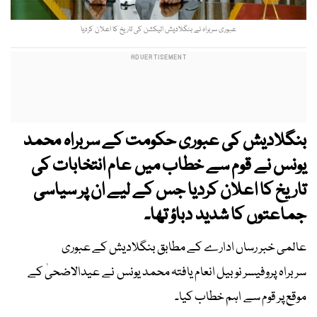
عبوری سربراہ نے بنگلادیش الیکشن کی تاریخ کا اعلان کردیا
بنگلادیش کی عبوری حکومت کے سربراہ محمد
یونس نے قوم سے خطاب میں عام انتخابات کی
تاریخ کا اعلان کردیا جس کے لیے ان پر سیاسی
جماعتوں کا شدید دباؤ تھا۔
عالمی خبر رساں ادارے کے مطابق بنگلادیش کے عبوری
سربراہ پروفیسر نوبیل انعام یافتہ محمد یونس نے عیدالاضحیٰ کے
موقع پر قوم سے اہم خطاب کیا۔