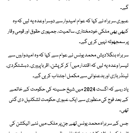
گے۔
عبوری سربراہ نے کہا کہ عوام امیدوار سے دوسرا وعدہ یہ لیں کہ وہ
کبھی بھی ملکی خودمختاری، سالمیت، جمہوری حقوق اور قومی وقار
پر سمجھوتہ نہیں کریں گے۔
سربراہ بنگلادیش محمد یونس نے عوام سے کہا کہ وہ امیدواروں سے
تیسرا وعدہ یہ لیں کہ اقتدار میں آ کر کرپشن، اقربا پروری، دہشتگردی،
ٹینڈر بازی اور بدعنوانی سے مکمل اجتناب کریں گے۔
یاد رہے کہ اگست 2024 میں شیخ حسینہ کی حکومت کے خاتمے
کے بعد فوج کی منظوری سے ایک عبوری حکومت تشکلیل دی گئی
تھی۔
جس کے سربراہ محمد یونس تھے جن پر ملک میں نئے الیکشن کی