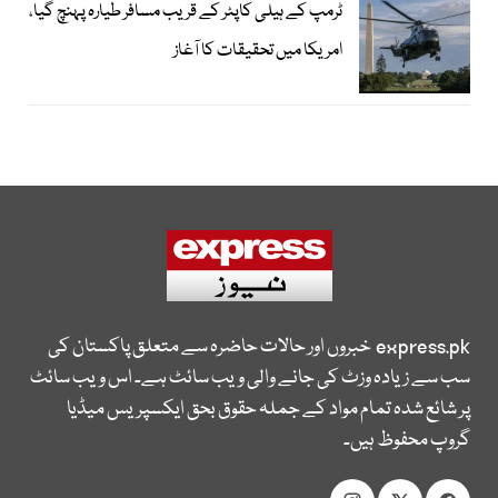
ٹرمپ کے ہیلی کاپٹر کے قریب مسافر طیارہ پہنچ گیا،
امریکا میں تحقیقات کا آغاز
express.pk
خبروں اور حالات حاضرہ سے متعلق پاکستان کی
سب سے زیادہ وزٹ کی جانے والی ویب سائٹ ہے۔ اس ویب سائٹ
پر شائع شدہ تمام مواد کے جملہ حقوق بحق ایکسپریس میڈیا
گروپ محفوظ ہیں۔