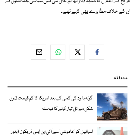
تاریخ کے اعلان کا شدید دباؤ تھا اور حال ہی میں سیاسی جماعتوں نے
ان کے خلاف مظاہرے بھی کیے تھے۔
متعلقہ
گولہ بارود کی کمی کے بعد امریکا کا کم قیمت ڈرون
شکن میزائل تیار کرنے کا فیصلہ
اسرائیل کو ’خاموشی‘ سے آئی این ایس ڈریکون آبدوز