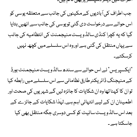
جب اطراف کی آبادیوں کے مکینوں کی جانب سے متعلقہ یو سی کو
اس حوالے سے درخواست دی گئی تو یو سی کی جانب سے انھیں بتایا
گیا کہ یہ کچرا کنڈی سالڈ ویسٹ منیجمنٹ کی انتظامیہ کی جانب
سے یہاں منتقل کی گئی ہے اور وہ اس سلسلے میں کچھ نہیں
کرسکتے۔
"ایکسپریس" نے اس حوالے سے سندھ سالڈ ویسٹ منیجمنٹ بورڈ
کے منیجنگ ڈائریکٹر طارق نظامانی سے اس سلسلے میں رابطہ کیا
تو ان کا کہنا تھا وہ ان شکایات کا جائزہ لیں گے شہریوں کی صحت اور
اطمینان ان کے لیے انتہائی اہم ہے، لہٰذا شکایات کے جائزے کے
بعد اس سالڈ ویسٹ سائیٹ کو کسی دوسری جگہ منتقل بھی کیا
جاسکتا ہے ۔