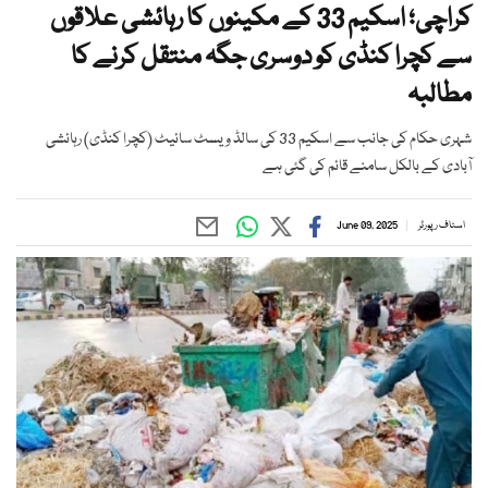
کراچی؛ اسکیم 33 کے مکینوں کا رہائشی علاقوں
سے کچرا کنڈی کو دوسری جگہ منتقل کرنے کا
مطالبہ
شہری حکام کی جانب سے اسکیم 33 کی سالڈ ویسٹ سائیٹ (کچرا کنڈی) رہائشی
آبادی کے بالکل سامنے قائم کی گئی ہے
اسٹاف رپورٹر
June 09, 2025