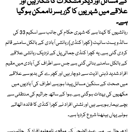
کے مسائل اور دیگر مشکلات کا شکار ہیں اور
علاقے میں شہریوں کا گزر بسر ناممکن ہوگیا
ہے۔
رہائشیوں کا کہنا ہے کہ شہری حکام کی جانب سے اسکیم 33 کی
سالڈ ویسٹ سائیٹ (کچرا کنڈی) رہائشی آبادی کے بالکل سامنے قائم
کردی گئی ہے، یہ کچرا کنڈی جمالی پل کے نزدیک رہائشی علاقے
کے بالکل سامنے بنائی گئی ہے جس سے اطراف کی آبادی میں مقیم
افراد شدید ذہنی اذیت سے دوچار ہیں اور کچرے کی بدبو سے علاقے
میں صحت کے سنگین مسائل پیدا ہورہے اطراف کی آبادیوں میں
مکھیوں کی بہتات ہوگئی ہے ،ہوا کے ساتھ جراثیم کی منتقلی سے
بچے بیمار ہورہے ہیں اور نشئی افراد نے کچرا کنڈی کا فائدہ اٹھاتے
ہوئے یہاں بیٹھنا شروع کردیا ہے۔
ادھر حال ہی میں عید الضحیٰ کے موقع پر نامعلوم افراد کی جانب سے