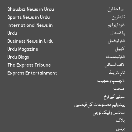
صفحۂ اول
Showbiz News in Urdu
تازہ ترین
Sports News in Urdu
غزہ لہو لہو
International News in
پاکستان
Urdu
انٹر نیشنل
Business News in Urdu
کھیل
Urdu Magazine
انٹرٹینمنٹ
Urdu Blogs
لائف اسٹائل
The Express Tribune
ٹاپ ٹرینڈ
Express Entertainment
دلچسپ و عجیب
صحت
سونے کے نرخ
پیٹرولیم مصنوعات کی قیمتیں
سائنس و ٹیکنالوجی
بلاگ
بزنس