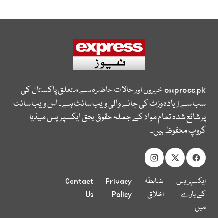
express.pk
خبروں اور حالات حاضرہ سے متعلق پاکستان کی
سب سے زیادہ وزٹ کی جانے والی ویب سائٹ ہے۔ اس ویب سائٹ
پر شائع شدہ تمام مواد کے جملہ حقوق بحق ایکسپریس میڈیا
گروپ محفوظ ہیں۔
ایکسپریس
ضابطہ
Privacy
Contact
کے بارے
اخلاق
Policy
Us
میں