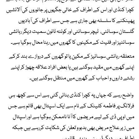
کچرا کنڈی اور اس کے اطراف کے خالی جگہوں پر جانوروں کی آلائشیں
پھینکنے کا سلسلہ بھی جاری ہے جس سے اطراف کی آبادیوں
گلستان سوسائٹی، ٹیچر سوسائٹی اور کوئٹہ ٹائون سمیت دیگر رہائشی
سوسائٹیز اور فلیٹ کے مکینوں کا گھروں میں رہنا محال ہوگیا ہے۔
متعلقہ رہائشی سوسائیڑ کے مکین یا تو گھروں کے دروازے بند کرکے
اپنے گھروں میں مقید ہوگئے ہیں یا بعض افراد علاقہ چھوڑ کر اپنے
رشتے داروں و احباب کے گھروں میں منتقل ہوگئے ہیں۔
واضح رہے کہ جہاں یہ کچرا کنڈی بنائی گئی ہے اس سے کچھ ہی
فرلانگ پر فاطمہ کلینک کے نام سے ایک اسپتال بھی قائم ہے جس
میں او پی ڈی کے لیے مریضوں کا آنا ناممکن ہوگیا ہے اور اسپتال
میں زیر علاج مریض بھی بدبو و تعفن کی شکایت کررہے ہیں جبکہ
اطراف میں دیگر ڈسپنسریز بھی قائم ہیں۔