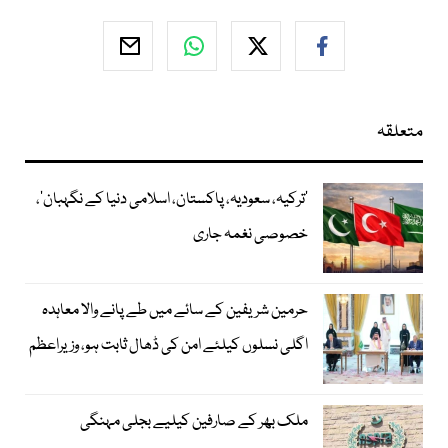
متعلقہ
‘ترکیہ، سعودیہ، پاکستان، اسلامی دنیا کے نگہبان’،
خصوصی نغمہ جاری
حرمین شریفین کے سائے میں طے پانے والا معاہدہ
اگلی نسلوں کیلئے امن کی ڈھال ثابت ہو، وزیراعظم
ملک بھر کے صارفین کیلیے بجلی مہنگی