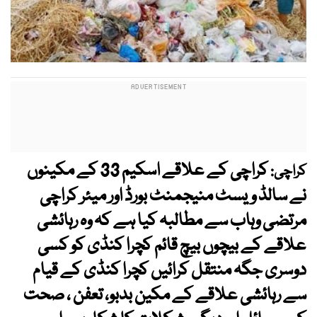
کراچی کے علاقے اسکیم 33 کے مکینوں
کراچی:
نے سالڈ ویسٹ منیجمنٹ بورڈ اور میئر کراچی
مرتضی وہاب سے مطالبہ کیا ہے کہ وہ رہائشی
علاقے کے بیچوں بیچ قائم کچرا کنڈی کو کسی
دوسری جگہ منتقل کرائیں کچرا کنڈی کے قیام
سے رہائشی علاقے کے مکین بدبو، تعفن ، صحت