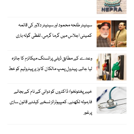
سینیٹر طلحہ محمود اور سینیٹر دلاور کی قائمہ
کمیٹی اجلاس میں گرما گرمی، لفظی گولہ باری
وعدے کے مطابق ڈیلی پرائسنگ میکانزم کا جائزہ
لیا جائے، پیٹرول پمپ مالکان کا وزیرپیٹرولیم کو خط
خیبرپختونخوا؛ ڈاکٹروں کو دوائی کے نام کے بجائے
فارمولہ لکھنے، کمپیوٹرائز نسخے کیلئے قانون سازی
پرغور