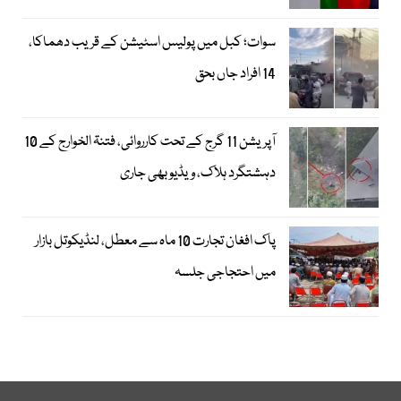
سوات؛ کبل میں پولیس اسٹیشن کے قریب دھماکا،
14 افراد جاں بحق
آپریشن 11 گرج کے تحت کارروائی، فتنۃ الخوارج کے 10
دہشتگرد ہلاک، ویڈیو بھی جاری
پاک افغان تجارت 10 ماہ سے معطل، لنڈیکوتل بازار
میں احتجاجی جلسہ