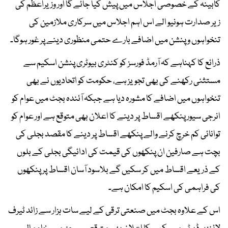
کابینہ کے خصوصی اجلاس میں پیش کیا جائے گا اور وزیراعظم کی
زیر صدارت ہونیو الے اس اہم اجلاس میں سرکاری ملازمین کی
تنخواہوں و پنشن میں اضافے بارے حتمی منظوری دینے پر غور ہوگا۔
ذرائع کا کہناہے کہ آرمڈ فورسز کو کنٹری بیوٹری پنشن اسکیم سے
مستثنی رکھنے کی بھی تجویز ہے، حکومت کو اتحادیوں نے بھی
تنخواہوں میں اضافے کا مشورہ دیا ہے جبکہ آئندہ بجٹ میں عوام کو
انرجی سیور پنکھے اقساط پر دینے کا اعلان بھی متوقع ہے اور عوام کو
توانائی کم خرچ کرنے والے پنکھے اقساط پر دینے کا مقصد بجلی کی
بچت ہے صارفین ان پنکھوں کی قیمت کی ادائیگی بجلی کے بلوں
کے ذریعے اقساط میں کر سکیں گے بلاسود آسان اقساط پر پنکھوں
کی فراہمی کی اسکیم کا امکان ہے۔
اس کے علاوہ بجٹ میں صنعتی ترقی کے لیے سات ہزار سے زائد ٹیرف