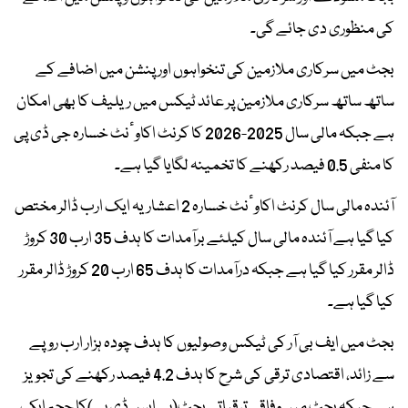
کی منظوری دی جائے گی۔
بجٹ میں سرکاری ملازمین کی تنخواہوں اور پنشن میں اضافے کے
ساتھ ساتھ سرکاری ملازمین پر عائد ٹیکس میں ریلیف کا بھی امکان
ہے جبکہ مالی سال 2025-2026 کا کرنٹ اکاوٴنٹ خسارہ جی ڈی پی
کا منفی 0.5 فیصد رکھنے کا تخمینہ لگایا گیا ہے۔
آئندہ مالی سال کرنٹ اکاوٴنٹ خسارہ 2 اعشاریہ ایک ارب ڈالر مختص
کیا گیا ہے آئندہ مالی سال کیلئے برآمدات کا ہدف 35 ارب 30 کروڑ
ڈالر مقرر کیا گیا ہے جبکہ درآمدات کا ہدف 65 ارب 20 کروڑ ڈالر مقرر
کیا گیا ہے۔
بجٹ میں ایف بی آر کی ٹیکس وصولیوں کا ہدف چودہ ہزار ارب روپے
سے زائد، اقتصادی ترقی کی شرح کا ہدف 4.2 فیصد رکھنے کی تجویز
ہے جبکہ بجٹ میں وفاقی ترقیاتی بجٹ(پی ایس ڈی پی)کا حجم ایک