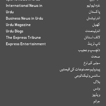
غزہ لہو لہو
International News in
پاکستان
Urdu
انٹر نیشنل
Business News in Urdu
کھیل
Urdu Magazine
انٹرٹینمنٹ
Urdu Blogs
لائف اسٹائل
The Express Tribune
ٹاپ ٹرینڈ
Express Entertainment
دلچسپ و عجیب
صحت
سونے کے نرخ
پیٹرولیم مصنوعات کی قیمتیں
سائنس و ٹیکنالوجی
بلاگ
بزنس
ویڈیوز
جرائم