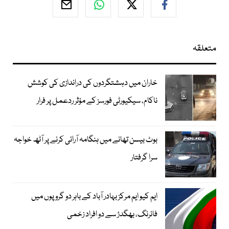
متعلقہ
خاران میں دہشتگردوں کی دراندازی کی کوشش
ناکام، سیکیورٹی فورسز کے مؤثر ردعمل پر فرار
بوٹ بیسن تھانے میں ہنگامہ آرائی کرنے پر آٹھ خواجہ
سرا گرفتار
ایم کیو ایم مرکز بہادر آباد کے باہر دو گروپوں میں
فائرنگ، بھگدڑ سے دو افراد زخمی