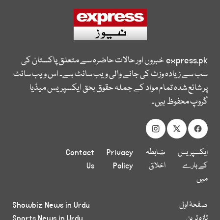
express.pk
خبروں اور حالات حاضرہ سے متعلق پاکستان کی
سب سے زیادہ وزٹ کی جانے والی ویب سائٹ ہے۔ اس ویب سائٹ
پر شائع شدہ تمام مواد کے جملہ حقوق بحق ایکسپریس میڈیا
گروپ محفوظ ہیں۔
ایکسپریس
ضابطہ
Privacy
Contact
کے بارے
اخلاق
Policy
Us
میں
صفحۂ اول
Showbiz News in Urdu
تازہ ترین
Sports News in Urdu