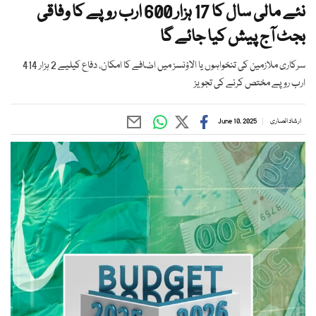
نئے مالی سال کا 17 ہزار 600 ارب روپے کا وفاقی
بجٹ آج پیش کیا جائے گا
سرکاری ملازمین کی تنخواہوں یا الاؤنسز میں اضافے کا امکان، دفاع کیلیے 2 ہزار 414
ارب روپے مختص کرنے کی تجویز
ارشاد انصاری
June 10, 2025