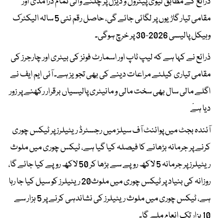
ذرائع کے مطابق لیوی پیٹرول و ڈیزل پر چلنے والی تمام درآمدی اور
مقامی تیار گاڑیوں پر لگائی جائے گی، حاصل رقم نئی 5 سالہ الیکٹرک
وہیکل پالیسی 2026-30 پر خرچ ہوگی۔
ذرائع نے کہا ہے کہ لیپ ٹاپ اور اسمارٹ فونز کی بیٹری اور چارجرز کی
مقامی تیاری کیلئے مراعات دینے کی بھی تجویز ہے۔ آئی ایم ایف نے
اگلے مالی سال بھی سخت مالی و مانیٹری پالیسیاں برقرار رکھنے پر زور
دیا ہےْ
آئندہ بجٹ میں پوائنٹ آف سیلز میں رجسٹرڈ ریٹیلرز پر ٹیکس چوری
کرنے پر جرمانہ بڑھانے کا فیصلہ کیا گیا ہے، ٹیکس چوری میں ملوث
ریٹیلرز پر جرمانہ 5 لاکھ روپے سے بڑھا کر 50 لاکھ روپے کیا جائے گا،
روزانہ کی بنیاد پر ٹیکس چوری میں ملوث20 ریٹیلرز کو سیل کیا جا رہا
ہے، ٹیکس چوری میں ملوث ریٹیلرز کی نشاندہی کرنے پر 5 ہزار سے
10 ہزار تک انعام ملے گا۔