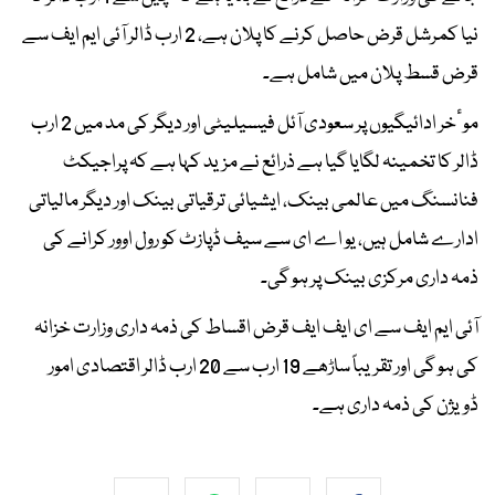
نیا کمرشل قرض حاصل کرنے کا پلان ہے، 2 ارب ڈالر آئی ایم ایف سے
قرض قسط پلان میں شامل ہے۔
موٴخر ادائیگیوں پر سعودی آئل فیسیلیٹی اور دیگر کی مد میں 2 ارب
ڈالر کا تخمینہ لگایا گیا ہے ذرائع نے مزید کہا ہے کہ پراجیکٹ
فنانسنگ میں عالمی بینک، ایشیائی ترقیاتی بینک اور دیگر مالیاتی
ادارے شامل ہیں، یو اے ای سے سیف ڈپازٹ کو رول اوور کرانے کی
ذمہ داری مرکزی بینک پر ہو گی۔
آئی ایم ایف سے ای ایف ایف قرض اقساط کی ذمہ داری وزارت خزانہ
کی ہو گی اور تقریباً ساڑھے 19 ارب سے 20 ارب ڈالر اقتصادی امور
ڈویژن کی ذمہ داری ہے۔