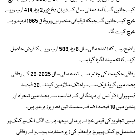
کیے جائیں گے، آئندہ مالی سال کے دوران دفاع پر 2 ہزار 414 ارب روپے
خرچ کیے جائیں گے جبکہ ترقیاتی منصوبوں پر وفاق 1065 ارب روپے
خرچ کرے گا۔
واضح رہے کہ آئندہ مالی سال 6 ہزار 588 ارب روپے کا قرض حاصل
کرنے کا تخمینہ لگایا گیا ہے۔
وفاقی حکومت کی جانب سے آئندہ مالی سال 2025-26 کے وفاقی
بجٹ میں گریڈ ایک سے سولہ تک ملازمین کیلئے 30 فیصد
ڈسپیرٹی الاوٴنس اور مہنگائی کے تناسب سے بجٹ میں تنخواہ اور
پنشن میں 10 فیصد اضافے سمیت تین تجاویز زیر غور ہیں۔
تینوں تجاویز کی قومی خزانے پر مالی بوجھ بارے الگ الگ ورکنگ پر
مشتمل ورکنگ پیپر وزیراعظم کی زیر صدارت ہونے والے وفاقی