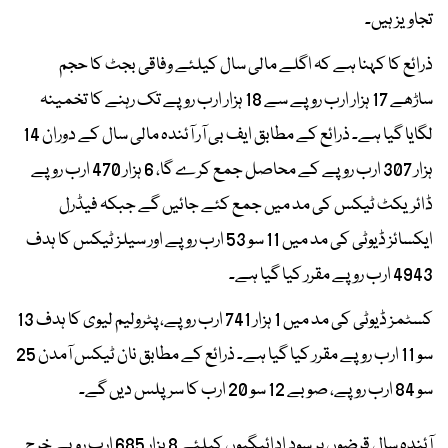
تجاویز ہیں۔
ذرائع کا کہنا ہے کہ اگلے مالی سال کیلئے وفاقی بجٹ کا حجم
ساڑھے 17 ہزار ارب روپے سے 18 ہزار ارب روپے تک رہنے کا تخمینہ
لگایا گیا ہے۔ ذرائع کے مطابق ایف بی آر آئندہ مالی سال کے دوران 14
ہزار 307 ارب روپے کے محاصل جمع کرے گا، 6 ہزار 470 ارب روپے
ڈائریکٹ ٹیکس کی مد میں جمع کئے جائیں گے جبکہ فیڈرل
ایکسائز ڈیوٹی کی مد میں 11 سو 53 ارب روپے اور سیلز ٹیکس کا ہدف
4943 ارب روپے مقرر کیا گیا ہے۔
کسٹمز ڈیوٹی کی مد میں 1 ہزار 741 ارب روپے، پٹرولیم لیوی کا ہدف 13
سو 11 ارب روپے مقرر کیا گیا ہے۔ ذرائع کے مطابق نان ٹیکس آمدن 25
سو 84 ارب روپے، صوبے 12 سو 20 ارب کا سرپلس دیں گے۔
آئندہ سال قرضوں پر سود ادائیگیوں کیلئے 8 ہزار 685 ارب روپے خرچ