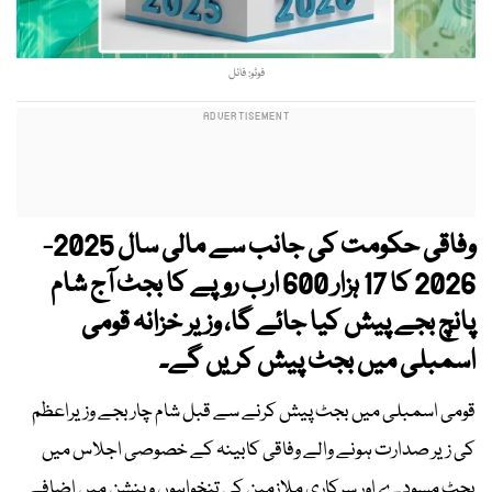
فوٹو: فائل
وفاقی حکومت کی جانب سے مالی سال 2025-
2026 کا 17 ہزار 600 ارب روپے کا بجٹ آج شام
پانچ بجے پیش کیا جائے گا، وزیر خزانہ قومی
اسمبلی میں بجٹ پیش کریں گے۔
قومی اسمبلی میں بجٹ پیش کرنے سے قبل شام چار بجے وزیراعظم
کی زیر صدارت ہونے والے وفاقی کابینہ کے خصوصی اجلاس میں
بجٹ مسودے اور سرکاری ملازمین کی تنخواہوں و پنشن میں اضافے