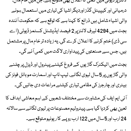
لائنز پر ڈیوٹی میں کمی کا اعلان بھی متوقع ہے، جن میں خام مال،
درمیانی اور کیپیٹل گڈز اوردیگر اشیا کی تیاری میں استعمال ہونے
والی اشیاء شامل ہیں ذرائع کا کہنا ہے کہ توقع ہے کہ حکومت آئندہ
بجٹ میں 4294 ٹیرف لائنز پر 2 فیصد ایڈیشنل کسٹمز ڈیوٹی (اے
سی ڈی) ختم کرنے کا اعلان کرے گی، یہ زیادہ تر خام مال پر مشتمل
ہیں، جس سے صنعتوں کی پیداواری لاگت میں کمی آئے گی۔
بجٹ میں الیکٹرک گاڑیوں کے فروغ کیلئے پیٹرول اور ڈیزل پر چلنے
والی گاڑیوں پر 5 سال لیوی لگانے، لیپ ٹاپ اور اسمارٹ موبائل فونز کی
بیٹری اور چارجرز کی مقامی تیاری کیلئے مراعات دی جائیں گی۔
آئی ایم ایف کی مشاورت سے مختلف شعبوں کے اہم معاشی اہداف کا
تعین بھی کردیا گیا ہے، پیٹرولیم مصنوعات پر لیوی لگانے سے سالانہ
24 ارب اور 5 سال میں 122 ارب روپے کا ریونیو متوقع ہے۔