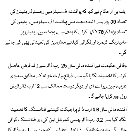
ایف بی آر حکام نے کہا کہ پوائنٹ آف سیلز میں رجسٹرڈ ریٹیلرز کی
تعداد 39 ہزار ہے، آئندہ بجٹ میں پوائنٹ آف سیلز میں ریٹیلرز کی
تعداد بڑھا کر 70 لاکھ کرنے کا ہدف ہے، بجٹ میں ریٹیلرز پر
مانیٹرنگ کیمرہ اور نگرانی کیلئے ملازمین کی تعیناتی بھی کی جائے
گی۔
وفاقی حکومت نے آئندہ مالی سال 25 ارب ڈالر سے زائد قرض حاصل
کرنے کا تخمینہ لگا یا گیا ہے۔ ذرائع وزارت خزانہ کے مطابق سعودی
عرب، چین، یو اے ای اور دیگر دوست ممالک سے 12 ارب ڈالر قرض
رول اوور کرایا جائے گا۔
آئندہ مالی سال 4.6 ارب ڈالر پراجیکٹ کیلئے فنانسنگ کا تخمینہ
لگایا گیا ہے، 3.2 ارب ڈالر چینی کمرشل لون کی ری فنانسنگ کرائی
جائے گی وزارت خزانہ کے ذرائع نے بتایا ہے کہ چین سے 1 ارب ڈالر کا