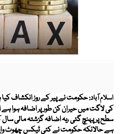
حکومت نے پیر کے روز انکشاف کیا 
اسلام آباد:
ہے حالانکہ حکومت نے کئی ٹیکس چھوٹ واپ