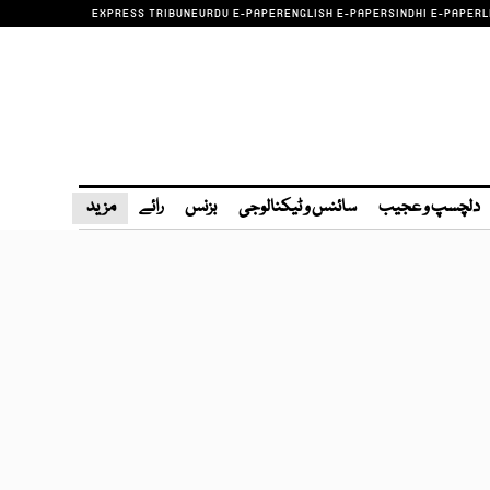
EXPRESS TRIBUNE
URDU E-PAPER
ENGLISH E-PAPER
SINDHI E-PAPER
L
دلچسپ و عجیب
سائنس و ٹیکنالوجی
بزنس
رائے
مزید