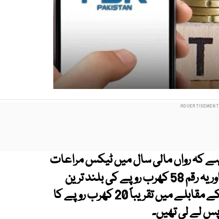
ہے کہ رواں مالی سال میں ٹیکس مراعات
کی لاگت میں حیران کن طور پر اضافہ ہوا ہے اور یہ رقم 58 کھرب روپے کی بلند ترین
سطح پر پہنچ گئی ،یہ اضافہ گزشتہ مالی سال کے مقابلے میں تقریباً 20 کھرب روپے کا
س لے لی تھیں۔