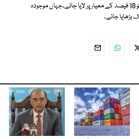
واپس لی جائے،آٹھویں شیڈول میں شامل کم ریٹ کو 18 فیصد کے معیار پر لایا جائے۔جہاں موجودہ