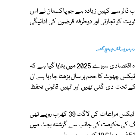
میں یہ نقصان 21 ارب ڈالر بنتا ہے جو اس 17 ارب ڈالر سے کہیں زیادہ ہے جو پاکستان نے اس
ت کو تجارتی اور دوطرفہ قرضوں کی ادائیگی
وزیر خزانہ محمد اورنگزیب کی جانب سے جاری کردہ اقتصادی سروے 2025 میں بتایا گیا ہے کہ
یکس چھوٹ کا حجم ہر سال بڑھتا جا رہا ہے ان
ٹیکس قوانین کے تحت دی گئی تھیں اور انہیں قانونی تحفظ
اقتصادی سروے کے مطابق گزشتہ مالی سال میں ٹیکس مراعات کی لاگت 39 کھرب روپے تھی
چ گئی ،ن لیگ کی حکومت کی جانب سے گزشتہ بجٹ میں