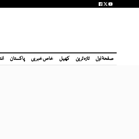
صفحۂ اول
تازہ ترین
کھیل
خاص خبریں
پاکستان
انٹ