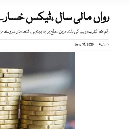
رواں مالی سال ،ٹیکس خسارے
رقم 58 کھرب روپے کی بلند ترین سطح پر جا پہنچی،اقتصادی سروے میں انکشاف
شہباز رانا
June 10, 2025