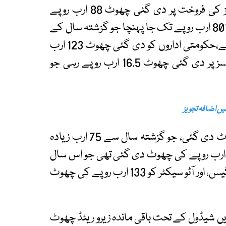
مقابلے میں 259 ارب روپے زیادہ ہے۔موبائل فونز کی فروخت پر دی گئی چھوٹ 88 ارب روپے
رہی،انکم ٹیکس میں دی گئی چھوٹ کا حجم بھی 801 ارب روپے تک جا پہنچا جو گزشتہ سال کے
477 ارب روپے کے مقابلے میں 68 فیصد زیادہ ہے،حکومتی اداروں کو دی گئی چھوٹ 123 ارب
روپے رہی، جو 112 فیصد زیادہ ہے،مختلف الائونسز پر دی گئی چھوٹ 16.5 ارب روپے رہی جو
ٹیکس کریڈٹ کی مد میں 101 ارب روپے کی چھوٹ دی گئی، جو گزشتہ سال سے 75 ارب زیادہ
ے، گزشتہ مالی سال میں کسٹمز ڈیوٹی میں 543 ارب روپے کی چھوٹ دی گئی تھی جو اس سال
بڑھ کر 786 ارب روپے ہو گئی ،سی پیک، آئل اینڈ گیس، اور آٹو سیکٹر کو 133 ارب روپے کی چھوٹ
چویں شیڈول کے تحت باقی ماندہ زیرو ریٹڈ چھوٹ