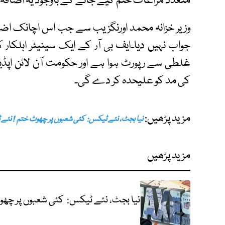
متعدد مراعات ختم کیے جانے کے باوجود یہ اضافہ51 فیصد یا 19.6 کھرب روپے رہا۔
وزیر خزانہ محمد اورنگزیب سے جب اس اچانک اضاف
غلطی سے رپورٹ ہوا ہے اور حکومت آن لائن اپ
کی مد کو علیحدہ کر دے گی۔
مزید پڑھیں:
نیا بجٹ، نئے ٹیکس: کئی شعبوں پر چھوٹ ختم ! نئے 
مزید پڑھیں
نیا بجٹ، نئے ٹیکس: کئی شعبوں پر چھو