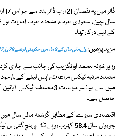
ڈالر 
سال چین، سعودی عرب، متحدہ عرب امارات اور کوی
کے لیے درکار تھا۔
مزید پڑھیں:
رواں مالی سال کے 9 ماہ میں حکومتی قرضے 76 ہزار 7 ارب روپے تک پہنچ گئے
متعدد مرتبہ ٹیکس مراعات واپس لینے کے باوجود ٹ
میں سے بیشتر مراعات 3مختلف 
حاصل ہے۔
جو رواں سال 58.4 کھرب روپے تک پہن