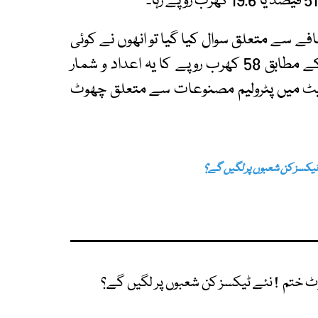
ے سے متعلق سوال کیا گیا تو انھوں نے کوئی
جواب نہیں دیا۔ایف بی آر کے ایک سینیئر اہلکار کے مطابق 58 کھرب روپے کا یہ اعداد و شمار
ڈیٹ میں پٹرولیم مصنوعات سے متعلق چھوٹ
ٹیکسز کن شعبوں پر لگیں گے؟
ٹ ختم ! نئے ٹیکسز کن شعبوں پر لگیں گے؟