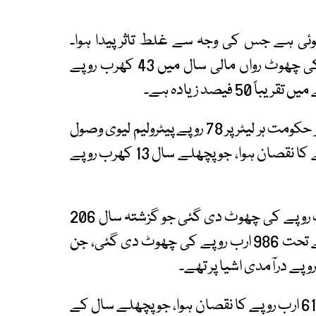
وئی ہے جس کی وجہ سے غلط تاثر پیدا ہوا۔
اقتصادی سروے کے مطابق، صرف سیلز ٹیکس کی چھوٹ رواں مالی سال میں 43 کھرب روپے
پٹرولیم مصنوعات پر سیلز ٹیکس زیرو رکھا گیا، مگر حکومت ہر لیٹر پر 78 روپے پیٹرولیم لیوی وصول
کر رہی ہے۔ اس مد میں حکومت کو 18 کھرب روپے کا نقصان ہوا، جو پچھلے سال 13 کھرب روپے
پانچویں شیڈول کے تحت زیرو ریٹڈ اشیا پر 683 ارب روپے کی چھوٹ دی گئی جو گزشتہ سال 206
ارب تھی یعنی 232 فیصد اضافہ،چھٹے شیڈول کے تحت 986 ارب روپے کی چھوٹ دی گئی، جن
آٹھویں شیڈول کے تحت کم شرح سیلز ٹیکس سے 618 ارب روپے کا نقصان ہوا، جو پچھلے سال کے