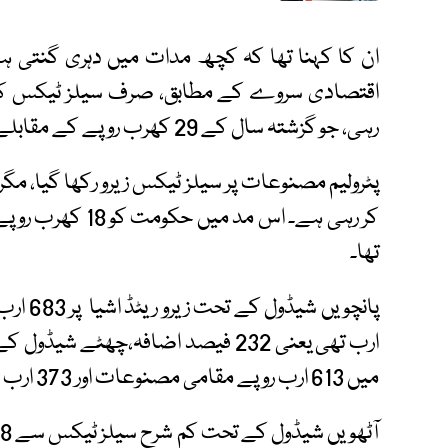
ان کا کہنا تھا کہ کچھ مدات میں دہری گنتی ہ
رہی، جو گزشتہ سال کے 29 کھرب روپے کے مقابلے میں تقریباً 50 فیصد زیادہ ہے۔
تھا۔
میں 613 ارب روپے مقامی مصنوعات اور 373 ارب روپے درآمدی اشیا پر تھے۔