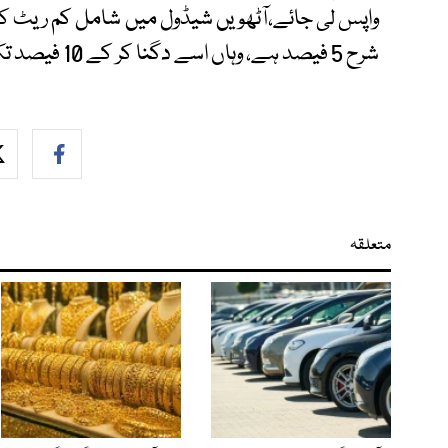
شرح 5 فیصد ہے، وہاں اسے دگنا کر کے 10 فیصد تک بڑھایا جائے۔
متعلقہ