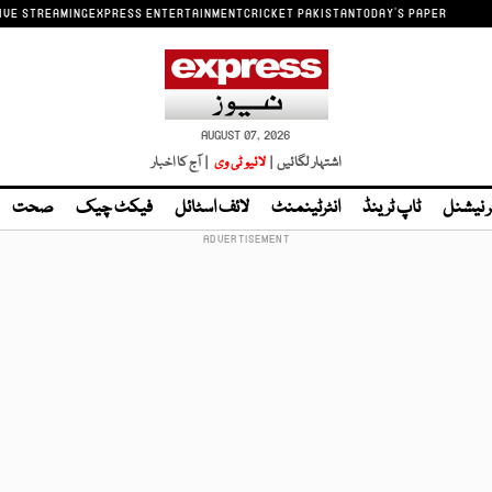
IVE STREAMING
EXPRESS ENTERTAINMENT
CRICKET PAKISTAN
TODAY'S PAPER
AUGUST 07, 2026
اشتہار لگائیں |
لائیو ٹی وی
| آج کا اخبار
ر نیشنل
ٹاپ ٹرینڈ
انٹرٹینمنٹ
لائف اسٹائل
فیکٹ چیک
صحت