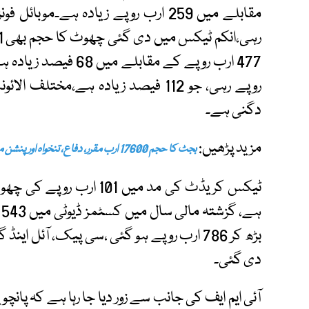
دگنی ہے۔
مزید پڑھیں:
بجٹ کا حجم 17600 ارب مقرر، دفاع، تنخواہ اور پنشن میں اضافہ تجویز
ہ
دی گئی۔
آئی ایم ایف کی جانب سے زور دیا جا رہا ہے کہ پان