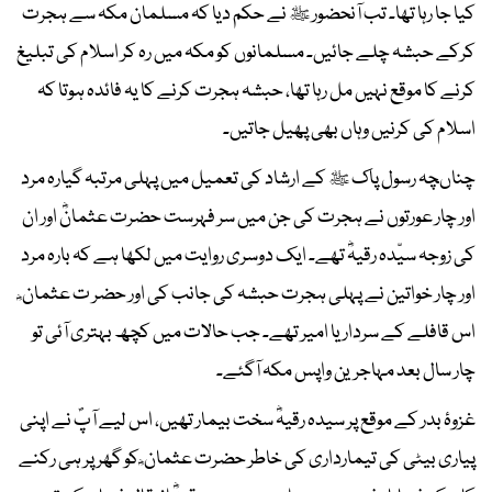
کیا جا رہا تھا۔ تب آنحضور ﷺ نے حکم دیا کہ مسلمان مکہ سے ہجرت
کرکے حبشہ چلے جائیں۔ مسلمانوں کو مکہ میں رہ کر اسلام کی تبلیغ
کرنے کا موقع نہیں مل رہا تھا، حبشہ ہجرت کرنے کا یہ فائدہ ہوتا کہ
اسلام کی کرنیں وہاں بھی پھیل جاتیں۔
چناںچہ رسول پاک ﷺ کے ارشاد کی تعمیل میں پہلی مرتبہ گیارہ مرد
اور چار عورتوں نے ہجرت کی جن میں سر فہرست حضرت عثمانؓ اور ان
کی زوجہ سیّدہ رقیہؓ تھے۔ ایک دوسری روایت میں لکھا ہے کہ بارہ مرد
اور چار خواتین نے پہلی ہجرت حبشہ کی جانب کی اور حضر ت عثمان ؓ
اس قافلے کے سردار یا امیر تھے۔ جب حالات میں کچھ بہتری آئی تو
چار سال بعد مہاجرین واپس مکہ آگئے۔
غزوۂ بدر کے موقع پر سیدہ رقیہؓ سخت بیمار تھیں، اس لیے آپؐ نے اپنی
پیاری بیٹی کی تیمارداری کی خاطر حضرت عثمان ؓ کو گھر پر ہی رکنے