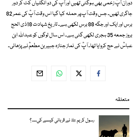
دوران آپؓ زخمی بھی ہوگئی تھیں اور آپ کی دو انگلیاں کٹ کر دور
جاگری تھیں۔ جس وقت آپ ؓپر حملہ کیا گیا اس وقت آپؓ کی عمر 82
برس اور ایک اور جگہ 88 برس لکھی ہے۔ تاریخ شہادت 18ذی الحج
بروز جمعہ 35 ہجری لکھی گئی ہے۔ اس سال لوگوں کو عبداﷲ ابن
عباسؓ نے حج کروایا تھا۔ آپؓ کی نماز جنازہ جبیر بن مطعمؓ نے پڑھائی۔
متعلقہ
رسول کریم ﷺ نے قربانی کیسے کی۔۔۔ ؟