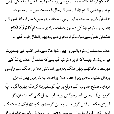
کا حکم فرمایا۔ فتح بدر سے واپسی پر سیدہ رقیہؓ انتقال فرما چکی تھیں۔
چناں چہ نبی کریم ﷺ نے بدر کے مال غنیمت میں سے حضرت
عثمانؓ کو پورا حصہ دیا اور انہیں اصحاب بدر میں شمار فرمایا۔ اس کے
بعد رسول کریم ﷺ کی دوسری صاحب زادی سیدہ ام کلثومؓ کا نکاح
عثمان غنیؓ سے ہُوا، مگر نو ہجری میں وہ بھی انتقال فرما گئیں۔
حضرت عثمان ؓ کو ذوالنورین بھی کہا جاتا ہے۔ اس لقب کے چند پہلو
ہیں۔ ایک تو جیسا کہ اوپر ذکر کیا گیا ہے کہ عثمانؓ، حضور پاکؐ کے
دہرے داماد تھے۔ پھر جنگ بدر میں استثنیٰ ملا اور جنگ سے واپسی
پر مال غنیمت میں پورا حصہ ملا اور اصحاب بدر میں بھی شامل
فرمایا۔ صلح حدیبیہ کے موقع پر آپؓ کو سفیر بنا کر مکہ بھیجا گیا۔ آپؓ
کو واپس آنے میں تاخیر ہوگئی تو یہ افواہ پھیل گئی کہ عثمان ؓ کو
قریش مکہ نے قتل کردیا ہے۔ یہ سن کر حضور اکرم ﷺ ایک درخت کے
نیچے تشریف فرما ہوئے اور خون عثمان ؓ پر بیعت لی کہ ہم عثمان ؓ کا