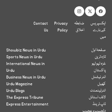
ایکسپریس
ضابطہ
Privacy
Contact
کے بارے
اخلاق
Policy
Us
میں
صفحۂ اول
Showbiz News in Urdu
تازہ ترین
Sports News in Urdu
غزہ لہو لہو
International News in
پاکستان
Urdu
انٹر نیشنل
Business News in Urdu
کھیل
Urdu Magazine
انٹرٹینمنٹ
Urdu Blogs
لائف اسٹائل
The Express Tribune
ٹاپ ٹرینڈ
Express Entertainment
دلچسپ و عجیب