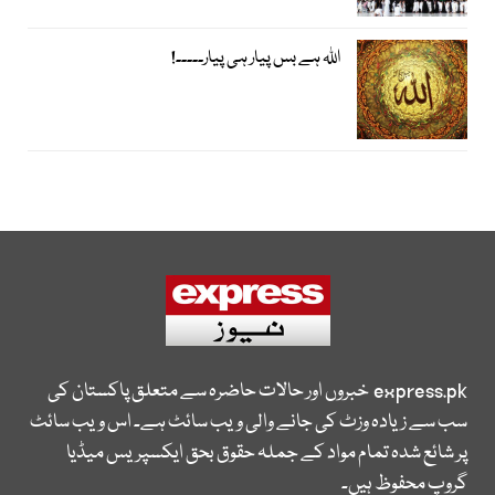
اﷲ ہے بس پیار ہی پیار۔۔۔۔۔!
express.pk
خبروں اور حالات حاضرہ سے متعلق پاکستان کی
سب سے زیادہ وزٹ کی جانے والی ویب سائٹ ہے۔ اس ویب سائٹ
پر شائع شدہ تمام مواد کے جملہ حقوق بحق ایکسپریس میڈیا
گروپ محفوظ ہیں۔