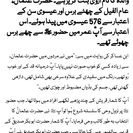
والدہ کا نام اروی بنت کریز ہے۔ حضرت عثمان ؓ
عام الفیل کے چھٹے برس اور عیسوی سن کے
اعتبار سے 576 عیسوی میں پیدا ہوئے۔ اس
اعتبار سے آپؓ عمر میں حضور ﷺ سے چھے برس
چھوٹے تھے۔
ابن عساکر کی روایت میں ہے: ’’میں نے مردوں میں حضرت عثمان ؓ
سے زیادہ کسی کو خوب صورت نہیں پایا۔ آپؓ درمیانہ قد کے اور خوب
رُو تھے۔ رنگ میں سفیدی کے علاوہ سرخی بھی شامل تھی، داڑھی
گھنی تھی، جسم کی ہڈیاں مضبوط اور چوڑی تھیں۔‘‘
آپؓ کا شمار قریش کے چند پڑھے لکھے افراد میں ہوتا تھا۔ جب حضور
ﷺ پر نزول وحی کا سلسلہ شروع ہُوا تو آپ ﷺ نے حضرت عثمانؓ کا
انتخاب بہ طور کاتب وحی فرمایا۔ آپؓ کا شمار حضرت ابوبکر صدیقؓ کے
قریبی ساتھیوں میں کیا جاتا ہے۔ جب حضرت ابوبکر صدیق ؓ نے آپؓ