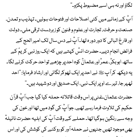
لگاؤ اور نہ ہی اسے مضبوط پکڑو۔‘‘
آپؓ کے زمانے میں کئی اصلاحات اور فتوحات ہوئیں۔ تہذیب و تمدن،
صنعت و حرفت، تجارت اور علوم و فنون کو زبردست ترقی ملی۔ دولت
اور فارغ البالی کا دور دور ہ تھا۔ آپؓ نے دس سال تک امیر الحج کے
فرائض انجام دیے۔ حضرت انسؓ کہتے ہیں کہ ایک روز نبی کریمؐ کے
ساتھ ابوبکرؓ، عمرؓ اور عثمانؓ کوہ احد پر چڑھے تو احد حرکت کرنے لگا۔
یہ دیکھ کر آپ ﷺ نے احد پر ایک ٹھوکر لگائی اور ارشاد فرمایا: ’’احد
ٹھہر جا، تیرے اوپر ایک نبی، ایک صدیق اور دو شہید ہیں۔‘‘
حضرت عثمان ؓ غنی پر اس وقت قاتلانہ حملہ کیا گیا جب آپؓ قرآن
حکیم کی تلاوت فرما رہے تھے، جو آپؓ کی گود میں تھا اور خون کی
وجہ سے رنگین ہوگیا تھا۔ حملے کے وقت آپؓ کی اہلیہ حضرت نائیلہؓ
بھی موجود تھیں جنہوں نے حملہ آور کو روکنے کی کوشش کی اور اس