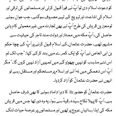
کو دعوت اسلام دی تو آپؓ نے فوراً قبول کرلی اور مسلمانوں کی ترقی اور
اسلام کی اشاعت اور ترویج کے لیے مصروف ہوگئے۔ جب جوان ہوئے
تو معززین قریش کی طرح آپؓ نے بھی تجارت میں غیر معمولی کام یابی
حاصل کی۔ آپؓ مکہ میں ممتاز اور دولت مند تاجر کی حیثیت سے
مشہور تھے۔ حضرت عثمان ؓ کے اسلام قبول کرنے پر آپؓ کے چچا حکم
بن ابی العاص نے آپؓ کو ایک کمرے میں بند کرکے کہا: ’’جب تک تم
اس نئے مذہب کو نہیں چھوڑو گے میں تمہیں آزاد نہیں کروں گا۔‘‘ مگر
آپؓ اس دھمکی میں نہ آئے اور اسلام پر مستحکم اور مستقل رہے تو
انہوں نے حضرت عثمانؓ کو آزاد کردیا۔
حضرت عثمانؓ کو حضور ﷺ کا دہرا داماد ہونے کا بھی شرف حاصل
ہے۔ آپؓ کا پہلا نکاح سیّدہ رقیہؓ سے ہُوا۔ یہ وہ دور تھا جس میں قریش
مکہ کی ایذا رسانیاں عروج پر تھیں اور مسلمانوں پر عرصۂ حیات تنگ