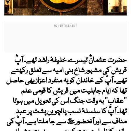
حضرت عثمانؓ تیسرے خلیفۂ راشد تھے۔ آپؓ
قریش کی مشہور شاخ بنی امیہ سے تعلق رکھتے
تھے۔ آپؓ کے خاندان کو یہ منفرد اعزاز بھی حاصل
تھا کہ ایام جاہلیت میں قریش کا قومی علم
’’عقاب‘‘ بہ وقت جنگ اس کی تحویل میں ہوتا
تھا۔ آپؓ کا سلسلۂ نسب پانچویں پشت پر عبد
مناف سے اور آنحضور ﷺ سے جا ملتا ہے۔ آپؓ کی