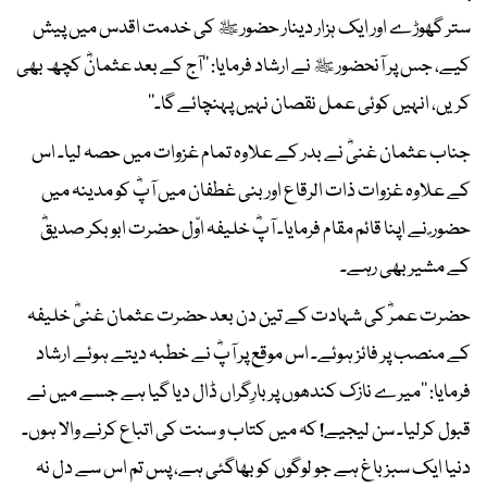
ستر گھوڑے اور ایک ہزار دینار حضور ﷺ کی خدمت اقدس میں پیش
کیے، جس پر آنحضور ﷺ نے ارشاد فرمایا: ’’آج کے بعد عثمانؓ کچھ بھی
کریں، انہیں کوئی عمل نقصان نہیں پہنچائے گا۔‘‘
جناب عثمان غنیؓ نے بدر کے علاوہ تمام غزوات میں حصہ لیا۔ اس
کے علاوہ غزوات ذات الرقاع اور بنی غطفان میں آپؓ کو مدینہ میں
حضور ؐ نے اپنا قائم مقام فرمایا۔ آپؓ خلیفہ اوّل حضرت ابوبکر صدیقؓ
کے مشیر بھی رہے۔
حضرت عمرؓ کی شہادت کے تین دن بعد حضرت عثمان غنیؓ خلیفہ
کے منصب پر فائز ہوئے۔ اس موقع پر آپؓ نے خطبہ دیتے ہوئے ارشاد
فرمایا: ’’میرے نازک کندھوں پر بارِگراں ڈال دیا گیا ہے جسے میں نے
قبول کرلیا۔ سن لیجیے! کہ میں کتاب و سنت کی اتباع کرنے والا ہوں۔
دنیا ایک سبز باغ ہے جو لوگوں کو بھاگئی ہے، پس تم اس سے دل نہ