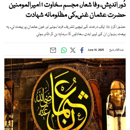
دُور اندیش، وفا شعار، مجسم سخاوت ؛ امیرالمومنین
حضرت عثمان غنی ؓ کی مظلومانہ شہادت
حضور اکرم ﷺ ایک درخت کے نیچے تشریف فرما ہوئے اور خون عثمان ؓ پر بیعت لی۔ یہ
بیعت رضوان ان کے لیے ابدی سعادتوں کا سرمایہ بن کر ظاہر ہوئی
عبدالقادر شیخ
June 16, 2025