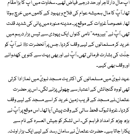
آپؓ مال دار تاجر اور حد درجے فیاض تھے۔ سخاوت میں آپؓ کا بڑا مقام
تھا۔ آپؓ کا مال ہمیشہ عوام کی فلاح و بہبود کے کاموں میں خرچ ہوتا
تھا، خصوصاً غزوات کے موقع پر۔ مدینہ منورہ میں پانی کی شدید قلت
تھی، آپؓ نے ’’بیررومہ‘‘ نامی کنواں ایک یہودی سے تیس ہزار درہم میں
خرید کر مسلمانوں کے لیے وقف کردیا، جس پر آنحضرت ﷺ نے آپؓ کو
جنّت کی بشارت فرمائی تھی۔ آپؓ نے اور بھی بہت سے کنویں کھدوائے
اور وقف بھی کیے۔
عہد نبویؐ میں مسلمانوں کی اکثریت مسجد نبویؐ میں نماز ادا کرتی
تھی تو وہ گنجائش کے اعتبار سے چھوٹی پڑنے لگی۔ اس پر حضرت
عثمان ؓ نے مسجد کے قریب زمین خرید کر اسے مسجد کے لیے وقف
کردیا۔ غزوۂ تبوک قحط سالی کے وقت پیش آیا تھا۔ اس موقع پر آپؓ نے
بڑھ چڑھ کر امداد فراہم کی۔ اس لشکر کو جیش العسرہ کے نام سے
پکارا جاتا ہے۔ حضرت عثمانؓ نے سامان رسد کے لیے ایک ہزار اونٹ،