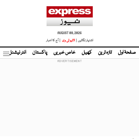
AUGUST 09, 2026
اشتہار لگائیں |
لائیو ٹی وی
| آج کا اخبار
صفحۂ اول
تازہ ترین
کھیل
خاص خبریں
پاکستان
انٹر نیشنل
ٹا