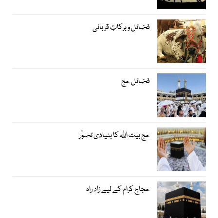
فضائل و برکاتِ قربانی
فضائل حج
حج بیت اﷲ کا بنیادی تصوّر
حجاج کرام کے لیے زاد راہ