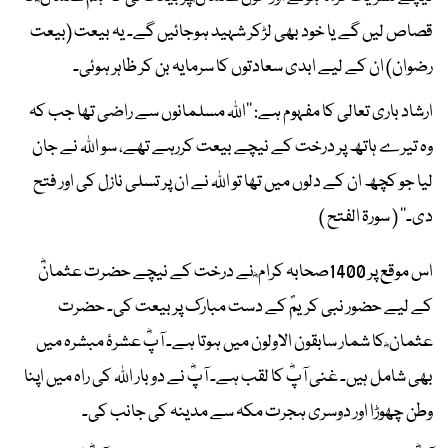
قصاص لیں گے یا خود بھی لڑکر شہید ہوجائیں گے۔ یہ بیعت (بیعت
رضوان) ان کے لیے ابدی سعادتوں کا سرمایہ بن کر ظاہر ہوئی۔
ارشاد باری تعالی کا مفہوم ہے: ’’اﷲ مسلمانوں سے راضی تھا جب کہ
وہ تیرے ہاتھ پر درخت کے نیچے بیعت کررہے تھے، سو اﷲ نے جان
لیا جو کچھ ان کے دلوں میں تھا تو اﷲ نے ان پر تسلی نازل کی اور فتح
دی۔‘‘ ( سورۃ الفتح )
اس موقع پر 1400صحابہ کرام ؓ نے درخت کے نیچے حضرت عثمانؓ
کے لیے حضور نبی کریمؐ کے دست مبارک پر بیعت کی۔ حضرت
عثمان ؓ کا شمار سابقون الاولون میں ہوتا ہے۔ آپؓ عشرۂ مبشرہ میں
بھی شامل ہیں۔ غنی آپؓ کا لقب ہے۔ آپؓ نے دو بار اﷲ کی راہ میں اپنا
وطن چھوڑا اور دوسری ہجرت مکہ سے مدینہ کی جانب کی۔