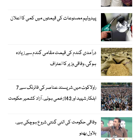
پیٹرولیم مصنوعات کی قیمتوں میں کمی کا اعلان
درآمدی گندم کی قیمت مقامی گندم سے زیادہ
ہوگی، وفاقی وزیر کا اعتراف
راولاکوٹ میں شرپسند عناصر کی فائرنگ سے 7
اہلکار شہید اور 143زخمی ہوئے، آزاد کشمیر حکومت
وفاقی حکومت کی الٹی گنتی شروع ہوچکی ہے،
بلاول بھٹو