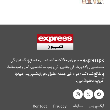
express.pk
خبروں اور حالات حاضرہ سے متعلق پاکستان کی
سب سے زیادہ وزٹ کی جانے والی ویب سائٹ ہے۔ اس ویب سائٹ
پر شائع شدہ تمام مواد کے جملہ حقوق بحق ایکسپریس میڈیا
گروپ محفوظ ہیں۔
ایکسپریس
ضابطہ
Privacy
Contact