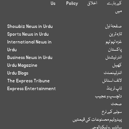
کے بارے
اخلاق
Policy
Us
میں
صفحۂ اول
Showbiz News in Urdu
تازہ ترین
Sports News in Urdu
غزہ لہو لہو
International News in
پاکستان
Urdu
انٹر نیشنل
Business News in Urdu
کھیل
Urdu Magazine
انٹرٹینمنٹ
Urdu Blogs
لائف اسٹائل
The Express Tribune
ٹاپ ٹرینڈ
Express Entertainment
دلچسپ و عجیب
صحت
سونے کے نرخ
پیٹرولیم مصنوعات کی قیمتیں
سائنس و ٹیکنالوجی