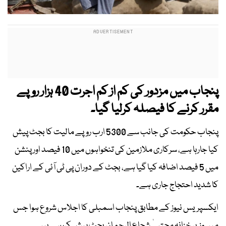
پنجاب میں مزدور کی کم از کم اجرت 40 ہزار روپے
مقرر کرنے کا فیصلہ کرلیا گیا۔
پنجاب حکومت کی جانب سے 5300 ارب روپے مالیت کا بجٹ پیش
کیا جارہا ہے، سرکاری ملازمین کی تنخواہوں میں 10 فیصد اور پنشن
میں 5 فیصد اضافہ کیا گیا ہے، بجٹ کے دوران پی ٹی آئی کے اراکین
کا شدید احتجاج جاری ہے۔
ایکسپریس نیوز کے مطابق پنجاب اسمبلی کا اجلاس شروع ہوا جس
میں وزیر خزانہ مجتبیٰ شجاع الرحمان بجٹ پیش کررہے ہیں۔