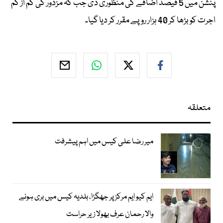
پنشن میں 5 فیصد اضافے کی منظوری دی جب کہ مزدور کی کم از کم
اجرت کو بڑھا کر 40 ہزار روپے مقرر کر دیا گیا۔
متعلقہ
میر رضا علی کیس میں اہم پیشرفت
ایم کیو ایم مرکز پر جھگڑا، بلدیہ کیس میں بری ہونے
والا رحمان عرف بھولا زیر حراست