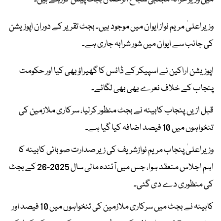
وزیراعلیٰ مریم نواز ایوان میں موجود ہیں۔ بجٹ تقریر کے دوران اپوزیشن
کی جانب سے ایوان میں شور شرابہ جاری ہے۔
اپوزیشن اراکین نے اسپیکر کے ڈائس کا گھیراؤ بھی کیا اور حکومت
پنجاب کے خلاف نعرے بھی بھی لگائے۔
قبل ازیں پنجاب کابینہ نے بجٹ منظور کرلیا، سرکاری ملازمین کی
تنخواہوں میں 10 فیصد اضافہ کیا گیا ہے۔
وزیراعلیٰ پنجاب مریم نوازشریف کی زیر صدارت صوبائی کابینہ کا
اہم اجلاس منعقد ہوا، جس میں آئندہ مالی سال 2025-26 کے بجٹ
کی منظوری دے دی گئی۔
کابینہ نے بجٹ میں سرکاری ملازمین کی تنخواہوں میں 10 فیصد اور