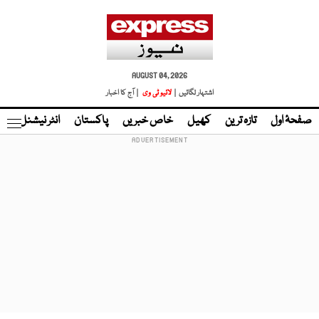
AUGUST 04, 2026
اشتہار لگائیں |
لائیو ٹی وی
| آج کا اخبار
صفحۂ اول
تازہ ترین
کھیل
خاص خبریں
پاکستان
انٹر نیشنل
ٹا