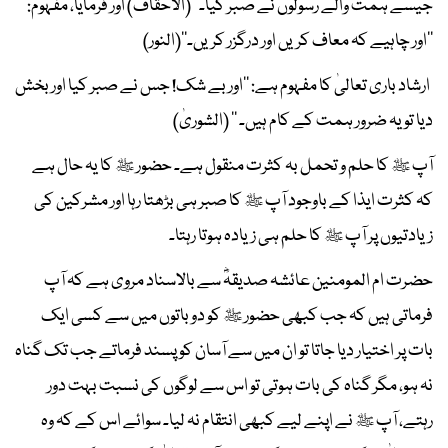
جیسے ہمت والے رسولوں نے صبر کیا۔‘‘ (الاحقاف) اور فرمایا، مفہوم:
’’اور چاہیے کہ معاف کریں اور درگزر کریں۔‘‘(النور)
ارشاد باری تعالیٰ کا مفہوم ہے: ’’اور بے شک! جس نے صبر کیا اور بخش
دیا تو یہ ضرور ہمت کے کام ہیں۔ ‘‘ (الشوریٰ)
آپ ﷺ کا حلم و تحمل بہ کثرت منقول ہے۔ حضور ﷺ کا یہ حال ہے
کہ کثرت ایذا کے باوجود آپ ﷺ کا صبر ہی بڑھتا رہا اور مشرکین کی
زیادتیوں پر آپ ﷺ کا حلم ہی زیادہ ہوتا رہتا۔
حضرت ام المومنین عائشہ صدیقہؓ سے بالاسناد مروی ہے کہ آپ
فرماتی ہیں کہ جب کبھی حضور ﷺ کو دو باتوں میں سے کسی ایک
بات پر اختیار دیا جاتا تو ان میں سے آسان کو پسند فرماتے جب تک گناہ
نہ ہو، مگر گناہ کی بات ہوتی تو اس سے لوگوں کی نسبت بہت دور
رہتے، آپ ﷺ نے اپنے لیے کبھی انتقام نہ لیا۔ سوائے اس کے کہ وہ