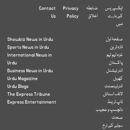
ایکسپریس
ضابطہ
Privacy
Contact
کے بارے
اخلاق
Policy
Us
میں
صفحۂ اول
Showbiz News in Urdu
تازہ ترین
Sports News in Urdu
غزہ لہو لہو
International News in
پاکستان
Urdu
انٹر نیشنل
Business News in Urdu
کھیل
Urdu Magazine
انٹرٹینمنٹ
Urdu Blogs
لائف اسٹائل
The Express Tribune
ٹاپ ٹرینڈ
Express Entertainment
دلچسپ و عجیب
صحت
سونے کے نرخ