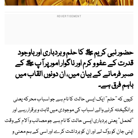
حضور نبی کریم ﷺ کا حلم و بردباری اور باوجود
قدرت کے عفو و کرم اور ناگوار امور پر آپ ﷺ کے
صبر فرمانے کے بیان میں، ان دونوں القاب میں
باہم فرق ہے۔
کیوں کہ ’’حلم‘‘ ایک ایسی حالت کا نام ہے جو اسباب محرکہ یعنی
برانگیختہ کرنے والے اسباب کی موجودی میں ثابت و برقرار رہے اور
’’تحمل‘‘ یعنی بردباری ایسی حالت کا نام ہے جو مصائب و آلام کے وقت
اپنی جان کو روک لے اور ان کو برداشت کرے اور اسی کے ہم معنی و