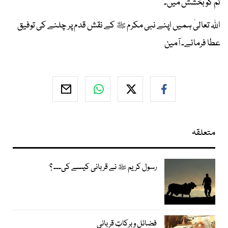
تم کو بخشش میں۔
اﷲ تعالیٰ ہمیں اپنے نبی مکرم ﷺ کے نقش قدم پر چلنے کی توفیق
عطا فرمائے۔ آمین
متعلقہ
رسول کریم ﷺ نے قربانی کیسے کی۔۔۔ ؟
فضائل و برکاتِ قربانی