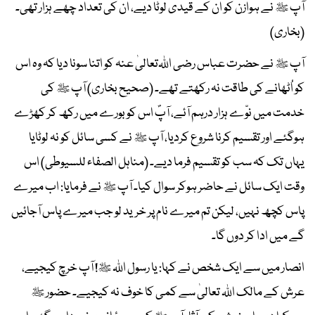
آپ ﷺ نے ہوازن کو ان کے قیدی لوٹا دیے، ان کی تعداد چھے ہزار تھی۔
(بخاری)
آپ ﷺ نے حضرت عباس رضی اﷲتعالیٰ عنہ کو اتنا سونا دیا کہ وہ اس
کو اُٹھانے کی طاقت نہ رکھتے تھے۔ (صحیح بخاری) آپ ﷺ کی
خدمت میں نوّے ہزار درہم آئے، آپؐ اس کو بورے میں رکھ کر کھڑے
ہوگئے اور تقسیم کرنا شروع کردیا، آپ ﷺ نے کسی سائل کو نہ لوٹایا
یہاں تک کہ سب کو تقسیم فرما دیے۔ (مناہل الصفاء للسیوطی) اس
وقت ایک سائل نے حاضر ہوکر سوال کیا۔ آپ ﷺ نے فرمایا: اب میرے
پاس کچھ نہیں، لیکن تم میرے نام پر خرید لو جب میرے پاس آجائیں
گے میں ادا کر دوں گا۔
انصار میں سے ایک شخص نے کہا: یا رسول اﷲ ﷺ! آپ خرچ کیجیے،
عرش کے مالک اﷲ تعالیٰ سے کمی کا خوف نہ کیجیے۔ حضور ﷺ