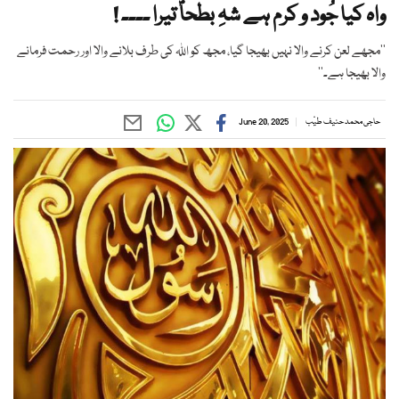
واہ کیا جُود و کرم ہے شہِ بطحاؐ تیرا ۔۔۔۔ !
’’مجھے لعن کرنے والا نہیں بھیجا گیا، مجھ کو اﷲ کی طرف بلانے والا اور رحمت فرمانے
والا بھیجا ہے۔‘‘
حاجی محمد حنیف طیّب
June 20, 2025