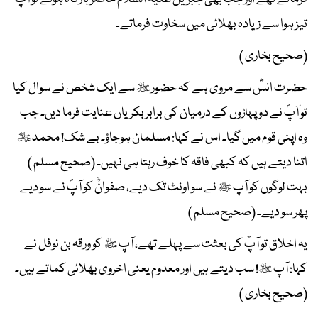
تیز ہوا سے زیادہ بھلائی میں سخاوت فرماتے۔
(صحیح بخاری )
حضرت انسؓ سے مروی ہے کہ حضور ﷺ سے ایک شخص نے سوال کیا
تو آپؐ نے دو پہاڑوں کے درمیان کی برابر بکریاں عنایت فرما دیں۔ جب
وہ اپنی قوم میں گیا۔ اس نے کہا: مسلمان ہوجاؤ۔ بے شک! محمد ﷺ
اتنا دیتے ہیں کہ کبھی فاقہ کا خوف رہتا ہی نہیں۔ (صحیح مسلم )
بہت لوگوں کو آپ ﷺ نے سو اونٹ تک دیے، صفوانؓ کو آپؐ نے سو دیے
پھر سو دیے۔ (صحیح مسلم )
یہ اخلاق تو آپؐ کی بعثت سے پہلے تھے، آپ ﷺ کو ورقہ بن نوفل نے
کہا: آپ ﷺ! سب دیتے ہیں اور معدوم یعنی اخروی بھلائی کماتے ہیں۔
(صحیح بخاری )