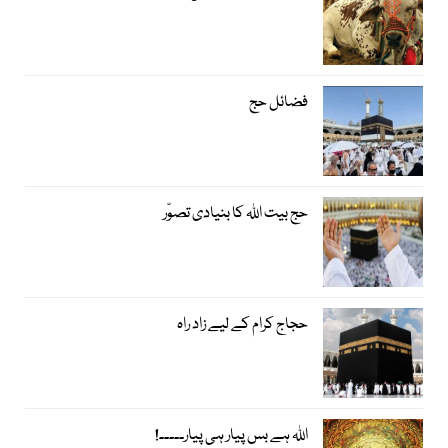
فضائل حج
حج بیت اﷲ کا بنیادی تصوّر
حجاج کرام کے لیے زاد راہ
اﷲ ہے بس پیار ہی پیار۔۔۔۔۔!