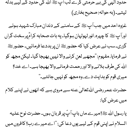
حدود الٰہی کی بے حرمتی کرے تب آپ ﷺ اﷲ کی حدود کے لیے بدلہ
لیتے۔ (بہ حوالہ: صحیح بخاری)
غزوہ احد میں جب آپ ﷺ کے سامنے کے دندان مبارک شہید ہوئے
اور آپ ﷺ کا چہرہ ٔ انور لہولہان ہوگیا۔ یہ بات صحابہ کرامؓ پر سخت گراں
گزری۔ سب نے عرض کیا کہ حضور ﷺ ان پر بددعا فرمائیں۔ حضور ﷺ
نے فرمایا، مفہوم: ’’مجھے لعن کرنے والا نہیں بھیجا گیا۔ لیکن مجھ کو
اﷲ کی طرف بلانے والا اور رحمت فرمانے والا بھیجا ہے۔ اے خدا!
میری قوم کو ہدایت دے، وہ مجھ کو نہیں جانتے۔‘‘
حضرت عمر رضی اﷲتعالیٰ عنہ سے مروی ہے کہ انھوں نے اپنے کلام
میں عرض کیا:
یا رسول اﷲ ﷺ! میرے ماں باپ آپؐ پر قربان ہوں۔ حضرت نو ح علیہ
السلام نے اپنی قوم کے لیے یوں دعا کی: ’’اے میرے رب! کافروں میں