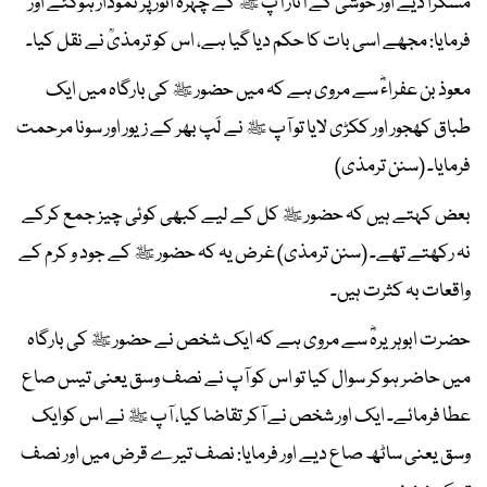
مسکرا دیے اور خوشی کے آثار آپ ﷺ کے چہرۂ انور پر نمودار ہوگئے اور
فرمایا: مجھے اسی بات کا حکم دیا گیا ہے، اس کو ترمذیؒ نے نقل کیا۔
معوذ بن عفراءؓ سے مروی ہے کہ میں حضور ﷺ کی بارگاہ میں ایک
طباق کھجور اور ککڑی لایا تو آپ ﷺ نے لَپ بھر کے زیور اور سونا مرحمت
فرمایا۔ (سنن ترمذی)
بعض کہتے ہیں کہ حضور ﷺ کل کے لیے کبھی کوئی چیز جمع کرکے
نہ رکھتے تھے۔ (سنن ترمذی) غرض یہ کہ حضور ﷺ کے جود و کرم کے
واقعات بہ کثرت ہیں۔
حضرت ابوہریرہؓ سے مروی ہے کہ ایک شخص نے حضور ﷺ کی بارگاہ
میں حاضر ہوکر سوال کیا تو اس کو آپ نے نصف وسق یعنی تیس صاع
عطا فرمائے۔ ایک اور شخص نے آکر تقاضا کیا، آپ ﷺ نے اس کوایک
وسق یعنی ساٹھ صاع دیے اور فرمایا: نصف تیرے قرض میں اور نصف