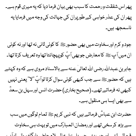
پھر اس شفقت و رحمت کا سبب بھی بیان فرما دیا کہ یہ میری قوم ہے۔
پھر ان کی عذر خواہی کے طور پران کی جہالت کی وجہ میں فرمایا یہ
ناسمجھ ہیں۔
جود و کرم اور سخاوت میں بھی حضور ﷺ کا کوئی ثانی نہ تھا اور نہ کوئی
ان میں آپ ﷺ کا معارض جو بھی آپؐ کو پہچانتا تھا وہ تعریف کرتا تھا۔
جابر بن عبداﷲ رضی اﷲ تعالیٰ عنہ سے بالاسناد مروی ہے کہ وہ کہتے
ہیں کہ حضور ﷺ سے جب کبھی کوئی سوال کرتا تو آپؐ ’’لا‘‘ یعنی نہیں
کبھی نہ فرماتے تھے۔ (صحیح بخاری) حضرت انس اور سہل بن سعدؓ
سے بھی ایسا ہی منقول ہے۔
حضرت ابن عباسؓ فرماتے ہیں کہ نبی کریم ﷺ تمام لوگوں میں سب
سے بڑھ کر سخی تھے اور رمضان المبارک میں تو بہت ہی سخاوت
فرماتے تھے اور جب بھی جبریل علیہ السلام حاضر بارگاہ ہوتے تو آپ