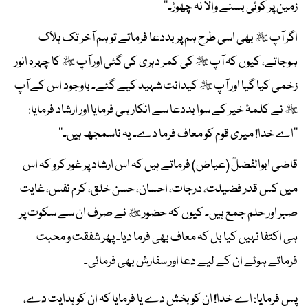
زمین پر کوئی بسنے والا نہ چھوڑ۔‘‘
اگر آپ ﷺ بھی اسی طرح ہم پر بددعا فرماتے تو ہم آخر تک ہلاک
ہوجاتے، کیوں کہ آپ ﷺ کی کمر دہری کی گئی اور آپ ﷺ کا چہرہ انور
زخمی کیا گیا اور آپ ﷺ کیدانت شہید کیے گئے۔ باوجود اس کے آپ
ﷺ نے کلمۂ خیر کے سوا بددعا سے انکار ہی فرمایا اور ارشاد فرمایا:
’’اے خدا! میری قوم کو معاف فرما دے۔ یہ ناسمجھ ہیں۔‘‘
قاضی ابوالفضلؒ (عیاض) فرماتے ہیں کہ اس ارشاد پر غور کرو کہ اس
میں کس قدر فضیلت، درجات، احسان، حسن خلق، کرم نفس، غایت
صبر اور حلم جمع ہیں۔ کیوں کہ حضور ﷺ نے صرف ان سے سکوت پر
ہی اکتفا نہیں کیا بل کہ معاف بھی فرما دیا۔ پھر شفقت و محبت
فرماتے ہوئے ان کے لیے دعا اور سفارش بھی فرمائی۔
پس فرمایا: اے خدا! ان کو بخش دے یا فرمایا کہ ان کو ہدایت دے،