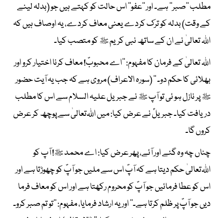
مطلب ’’صبر‘‘ ہے۔ اور ’’عفو‘‘ اس حالت کو کہتے ہیں جو (بدلہ لینے
کے وقت) بدلہ کو ترک کردے یعنی معاف کردے، یہ اوصاف ہیں کہ
اﷲ تعالیٰ نے ان کے ساتھ نبی کریم ﷺ کو متصب کیا۔
اﷲ تعالیٰ کے فرمان کا مفہوم: ’’اے محبوبؐ! معاف کرنا اختیار کرو اور
بھلائی کا حکم دو۔ ‘‘ (سورہ الاعراف) مروی ہے کہ جب یہ آیت حضور
ﷺ پر نازل ہو ئی تو آپ ﷺ نے جبریل علیہ السلام سے اس کا مطلب
دریافت کیا۔ جبریلؑ نے عرض کیا: میں اﷲتعالیٰ سے پوچھ کر عرض
کروں گا۔
چناں چہ وہ گئے اور آئے، پھر عرض کیا: اے محمد ﷺ! آپ کو
اﷲتعالیٰ حکم دیتا ہے کہ آپؐ اس سے ملیں جو آپؐ کو چھوڑتا ہے اور
اس کو عطا فرمائیں جو آپؐ کو محروم رکھتا ہے اور اس کو معاف فرما
دیں جو آپؐ پر ظلم کرتا ہے۔‘‘ اور یہ ارشاد فرمایا، مفہوم: ’’تو تم صبر کرو۔