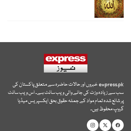
express.pk
خبروں اور حالات حاضرہ سے متعلق پاکستان کی
سب سے زیادہ وزٹ کی جانے والی ویب سائٹ ہے۔ اس ویب سائٹ
پر شائع شدہ تمام مواد کے جملہ حقوق بحق ایکسپریس میڈیا
گروپ محفوظ ہیں۔