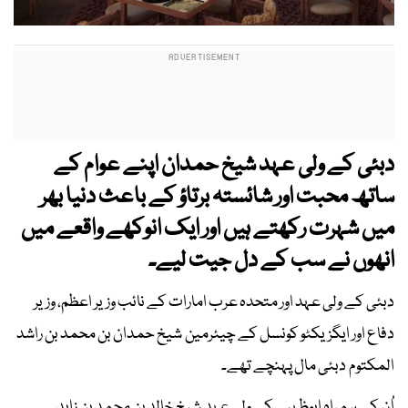
دبئی کے ولی عہد شیخ حمدان اپنے عوام کے
ساتھ محبت اور شائستہ برتاؤ کے باعث دنیا بھر
میں شہرت رکھتے ہیں اور ایک انوکھے واقعے میں
انھوں نے سب کے دل جیت لیے۔
دبئی کے ولی عہد اور متحدہ عرب امارات کے نائب وزیر اعظم، وزیر
دفاع اور ایگزیکٹو کونسل کے چیئرمین شیخ حمدان بن محمد بن راشد
المکتوم دبئی مال پہنچے تھے۔
اُن کے ہمراہ ابوظہبی کے ولی عہد شیخ خالد بن محمد بن زاید