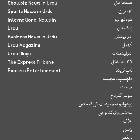
صفحۂ اول
Showbiz News in Urdu
تازہ ترین
Sports News in Urdu
غزہ لہو لہو
International News in
پاکستان
Urdu
انٹر نیشنل
Business News in Urdu
کھیل
Urdu Magazine
انٹرٹینمنٹ
Urdu Blogs
لائف اسٹائل
The Express Tribune
ٹاپ ٹرینڈ
Express Entertainment
دلچسپ و عجیب
صحت
سونے کے نرخ
پیٹرولیم مصنوعات کی قیمتیں
سائنس و ٹیکنالوجی
بلاگ
بزنس
ویڈیوز