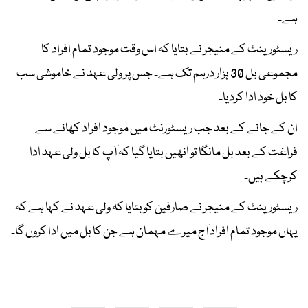
ہے۔
ریسٹورینٹ کے منیجر نے بتایا کہ اس وقت موجود تمام افراد کا
مجموعی بل 30 ہزار درہم تک ہے۔ جس پر ولی عہد نے خاموشی سب
کا بل خود ادا کردیا۔
ان کے جانے کے بعد جب ریسٹورنٹ میں موجود افراد کھانے سے
فراغت کے بعد بل مانگا تو انھیں بتایا گیا کہ آپ کا بل ولی عہد ادا
کرچکے ہیں۔
ریسٹورینٹ کے منیجر نے صارفین کو بتایا کہ ولی عہد نے کہا ہے کہ
یہاں موجود تمام افراد آج میرے مہمان ہے جن کا بل میں ادا کروں گا۔