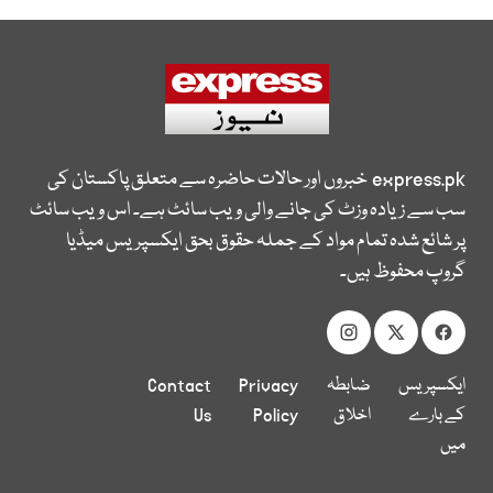
express.pk
خبروں اور حالات حاضرہ سے متعلق پاکستان کی
سب سے زیادہ وزٹ کی جانے والی ویب سائٹ ہے۔ اس ویب سائٹ
پر شائع شدہ تمام مواد کے جملہ حقوق بحق ایکسپریس میڈیا
گروپ محفوظ ہیں۔
ایکسپریس
ضابطہ
Privacy
Contact
کے بارے
اخلاق
Policy
Us
میں