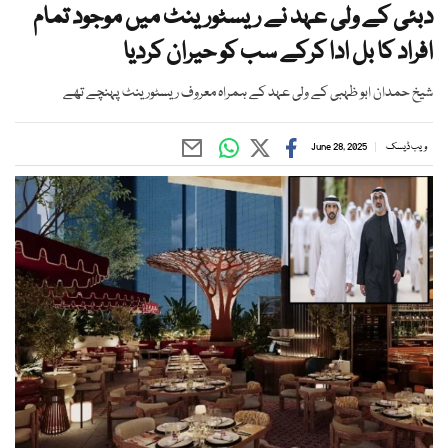
دبئی کے ولی عہد نے ریسٹورینٹ میں موجود تمام
افراد کا بل ادا کرکے سب کو حیران کردیا
شیخ حمدان ابو ظہبی کے ولی عہد کے ہمراہ معروف ریسٹورینٹ پہنچے تھے
ویب ڈیسک
June 28, 2025