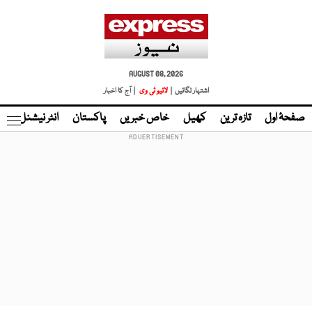
AUGUST 08, 2026
اشتہار لگائیں |
لائیو ٹی وی
| آج کا اخبار
صفحۂ اول
تازہ ترین
کھیل
خاص خبریں
پاکستان
انٹر نیشنل
ٹا