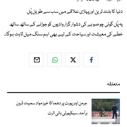
دنیا کا بلند ترین اور پہاڑی علاقے میں سب سے طویل پُل
یہ پُل گوئی چو صوبے کی دشوار گزار وادیوں کو جوڑنے کے ساتھ ساتھ
خطے کی معیشت اور سیاحت کے لیے بھی اہم سنگ میل ثابت ہوگا۔
متعلقہ
جرمن ایئرپورٹ پر دھماکا خیز مواد سمیت ڈرون
برآمد، سیکیورٹی ہائی الرٹ