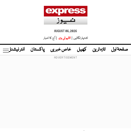
AUGUST 06, 2026
اشتہار لگائیں |
لائیو ٹی وی
| آج کا اخبار
صفحۂ اول
تازہ ترین
کھیل
خاص خبریں
پاکستان
انٹر نیشنل
ٹا