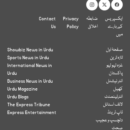
ایکسپریس
ضابطہ
Privacy
Contact
کے بارے
اخلاق
Policy
Us
میں
صفحۂ اول
Showbiz News in Urdu
تازہ ترین
Sports News in Urdu
غزہ لہو لہو
International News in
پاکستان
Urdu
انٹر نیشنل
Business News in Urdu
کھیل
Urdu Magazine
انٹرٹینمنٹ
Urdu Blogs
لائف اسٹائل
The Express Tribune
ٹاپ ٹرینڈ
Express Entertainment
دلچسپ و عجیب
صحت