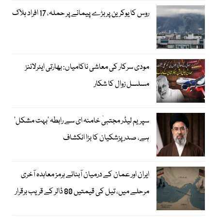
روس کا یوکرین پر بڑے پیمانے پر حملہ، 17 افراد ہلاک
مودی سرکار کی معاشی ناکامیاں: بھارتی ایئرلائنز
مسلسل زوال کا شکار
سپریم لیڈر مجتبیٰ خامنہ ای سے رابطہ ’بہت مشکل‘
ہے، صدر پزشکیان کا بڑا انکشاف
ایران اور عمان کے درمیان آبنائے ہرمز معاہدہ آخری
مرحلے میں، تیل کی قیمتیں 80 ڈالر کے قریب برقرار