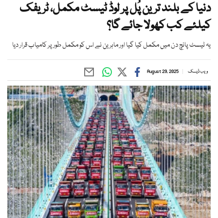
دنیا کے بلند ترین پُل پر لوڈ ٹیسٹ مکمل، ٹریفک
کیلئے کب کھولا جائے گا؟
یہ ٹیسٹ پانچ دن میں مکمل کیا گیا اور ماہرین نے اس کو مکمل طور پر کامیاب قرار دیا
ویب ڈیسک
August 29, 2025