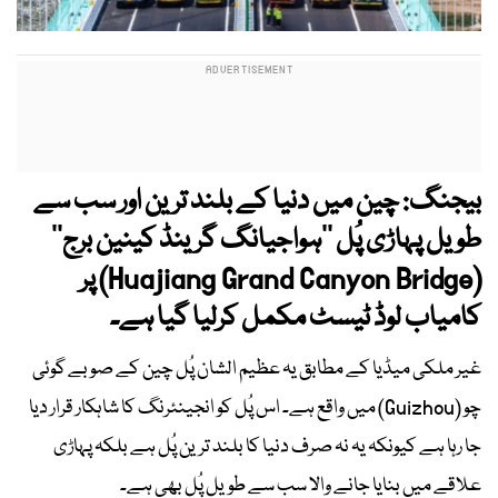
بیجنگ: چین میں دنیا کے بلند ترین اور سب سے
طویل پہاڑی پُل ’’ہواجیانگ گرینڈ کینین برج‘‘
(Huajiang Grand Canyon Bridge) پر
کامیاب لوڈ ٹیسٹ مکمل کرلیا گیا ہے۔
غیر ملکی میڈیا کے مطابق یہ عظیم الشان پُل چین کے صوبے گوئی
چو (Guizhou) میں واقع ہے۔ اس پُل کو انجینئرنگ کا شاہکار قرار دیا
جا رہا ہے کیونکہ یہ نہ صرف دنیا کا بلند ترین پُل ہے بلکہ پہاڑی
علاقے میں بنایا جانے والا سب سے طویل پُل بھی ہے۔