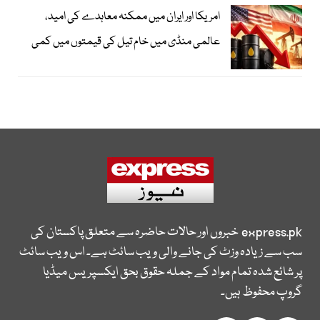
امریکا اور ایران میں ممکنہ معاہدے کی امید،
عالمی منڈی میں خام تیل کی قیمتوں میں کمی
express.pk
خبروں اور حالات حاضرہ سے متعلق پاکستان کی
سب سے زیادہ وزٹ کی جانے والی ویب سائٹ ہے۔ اس ویب سائٹ
پر شائع شدہ تمام مواد کے جملہ حقوق بحق ایکسپریس میڈیا
گروپ محفوظ ہیں۔