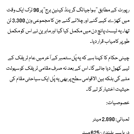
رپورٹ کے مطابق ’’ہواجیانگ گرینڈ کینین برج‘‘ پر 96 ٹرک ایک وقت
میں کھڑے کیے گئے اور چلائے گئے جن کا مجموعی وزن 3,300 ٹن
تھا۔ یہ ٹیسٹ پانچ دن میں مکمل کیا گیا اور ماہرین نے اس کو مکمل
طور پر کامیاب قرار دیا۔
چینی حکام کا کہنا ہے کہ یہ پُل ستمبر کے آخر میں عام ٹریفک کے
لیے کھول دیا جائے گا۔ اس کے بعد نہ صرف مقامی ٹریفک کو سہولت
ملے گی بلکہ بین الاقوامی سطح پر بھی یہ پُل ایک سیاحتی مقام کی
حیثیت اختیار کر لے گا۔
خصوصیات:
لمبائی: 2,890 میٹر
دریا سے بلندی: 625 میٹر