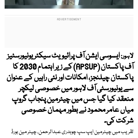
ایسوسی ایشن آف پرائیویٹ سیکٹر یونیورسٹیز
لاہور:
آف پاکستان (APSUP) کے زیر اہتمام 2030 کا
پاکستان چیلنجز، امکانات اور نئی راہیں کے عنوان
سے یونیورسٹی آف لاہور میں خصوصی لیکچر
منعقد کیا گیا جس میں چیئرمین پنجاب گروپ
میاں عامر محمود نے بطور مہمان خصوصی
شرکت کی۔
تقریب میں چیئرمین ایپ سپ چوہدری عبدالرحمن، چیئر مین بورڈ