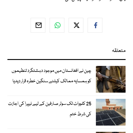
متعلقہ
چین نے افغانستان میں موجود دہشتگرد تنظیموں
کو ہمسایہ ممالک کیلئے سنگین خطرہ قرار دیدیا
25 کلوواٹ تک سولر صارفین کے لیے نیپرا کی اجازت
کی شرط ختم