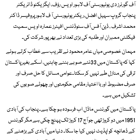
آف گورنرز دی یونیورسٹی آف لاہور اویس رؤف، ایگزیکٹو ڈائریکٹر
پنجاب گروپ سہیل افضل،ریکٹر یونیورسٹی آ ف لاہور پروفیسر ڈاکٹر
محمد اشرف ، ڈین آفس آف سٹوڈنٹس افیئرز عمارہ اویس سمیت
فیکلٹی ممبران اور طلبہ کی بڑی تعداد نے بھرپور شرکت کی۔
مہمان خصوصی میاں عامر محمود نے تقریب سے خطاب کرتے ہوئے
کہا کہ پاکستان میں 33نئے صوبے بننے چاہئیں، اسکے بغیر پاکستان
ترقی کی منازل طے نہیں کر سکتا۔عوامی مسائل کا حل صرف اور
صرف مضبوط اور با اختیار مقامی حکومتوں اور چھوٹے صوبوں کی
تشکیل میں ہے۔
پاکستان میں گورننس ماڈل اب فرسودہ ہو چکا ہے۔ پنجاب کی آبادی
1951 میں دو کروڑ تھی جو آج 17 کروڑ تک پہنچ چکی ہے مگر گورننس
کے ڈھانچہ کو اپڈیٹ نہیں کیا جا سکا۔ دنیا میں آبادی کے بڑھنے کے