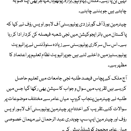
نہیں بن پا رہے۔ ملتان،بہاولپور،ہزارہ، پوٹھوہار،مہاجر بھی اپنا صوبہ
چاہتے ہیں جو بننے چاہئے۔
چیئرمین بورڈ آف گورنرز دی یونیورسٹی آف لاہور اویس رؤف نے کہا کہ
پاکستان میں ہائر ایجوکیشن میں نجی شعبہ فیصلہ کن کردار ادا کر رہا
ہے۔ اس سال سرکاری یونیورسٹی سے زیادہ سٹوڈنٹس نے پرائیویٹ
یونیورسٹیز میں داخلے لئے ہیں جو پرائیویٹ نظام تعلیم پر اعتماد کا
مظہر ہے۔
آج ملک کے پچاس فیصد طلبہ نجی جامعات میں تعلیم حاصل
کررہے ہیں تقریب میں سوال و جواب کا سیشن بھی رکھا گیا جس میں
طلبہ نے چیئرمین پنجاب گروپ میاں عامر سے مختلف موضوعات پر
سوالات کئے۔تقریب کے اختتام پر چیئرمین یونیورسٹی آف لاہور اویس
رؤف اور چیئر مین ایپ سپ چوہدری عبد الرحمان نے مہمان خصوصی
میاں عامر محمود کو شیلڈ پیش کی۔