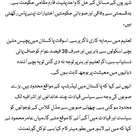
شہریوں کے مسائل کے حل کا واحد پلیٹ فارم مقامی حکومت ہے،
بدقسمتی سے وفاقی اور صوبائی حکومتیں اختیارات اپنے پاس رکھتی
ہیں۔
تعلیم میں سرمایہ کاری ناگزیر ہے، اسوقت پاکستان میں پچیس ملین
بچے اسکولوں سے باہر ہیں اور صرف 38 فیصد عوام کو صاف پانی
دستیاب ہے۔اگر تعلیم اور ہنر پر توجہ نہ دی گئی تو یہ بچے آئندہ
دہائیوں میں معیشت پر بوجھ ثابت ہوں گے۔
انہوں نے کہا کہ پاکستان میں لیڈرشپ کے مواقع محدود ہیں، بڑے
صوبوں کی وجہ سے سیاسی قیادت چند خاندانوں اور اشرافیہ تک
محدود ہو گئی ہے، چھوٹے صوبوں سے مڈل کلاس کے نوجوانوں کو
سیاست اور قیادت میں آگے آنے کا موقع ملے گا۔میاں عامر محمود نے
کہا کہ میں نے لاہور میں بطور میئر کام کیا ہے، لوکل گورنمنٹ