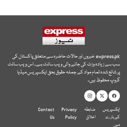
express.pk
خبروں اور حالات حاضرہ سے متعلق پاکستان کی
سب سے زیادہ وزٹ کی جانے والی ویب سائٹ ہے۔ اس ویب سائٹ
پر شائع شدہ تمام مواد کے جملہ حقوق بحق ایکسپریس میڈیا
گروپ محفوظ ہیں۔
ایکسپریس
ضابطہ
Privacy
Contact
کے بارے
اخلاق
Policy
Us
میں