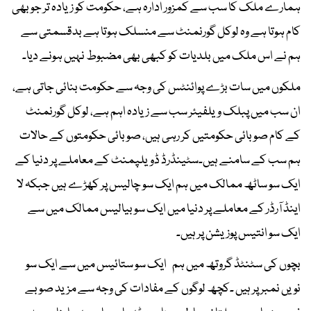
ہمارے ملک کا سب سے کمزور ادارہ ہے، حکومت کو زیادہ تر جو بھی
کام ہوتا ہے وہ لوکل گورنمنٹ سے منسلک ہوتا ہے بدقسمتی سے
ہم نے اس ملک میں بلدیات کو کبھی بھی مضبوط نہیں ہونے دیا۔
ملکوں میں سات بڑے پوائنٹس کی وجہ سے حکومت بنائی جاتی ہے،
ان سب میں پبلک ویلفیئر سب سے زیادہ اہم ہے، لوکل گورنمنٹ
کے کام صوبائی حکومتیں کر رہی ہیں، صوبائی حکومتوں کے حالات
ہم سب کے سامنے ہیں۔سٹینڈرڈ ڈویلپمنٹ کے معاملے پر دنیا کے
ایک سو ساٹھ ممالک میں ہم ایک سو چالیس پر کھڑے ہیں جبکہ لا
اینڈ آرڈر کے معاملے پر دنیا میں ایک سو بیالیس ممالک میں سے
ایک سو انتیس پوزیشن پر ہیں۔
بچوں کی سٹنٹڈ گروتھ میں ہم ایک سو ستائیس میں سے ایک سو
نویں نمبر پر ہیں ۔کچھ لوگوں کے مفادات کی وجہ سے مزید صوبے