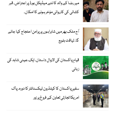
میر رضا کے والد کا نئے میڈیکل بورڈ پر اعتراض، قبر
کشائی کی کارروائی مؤخر ہونے کا امکان،
آج ملک بھر میں شاہراہوں پر پرامن احتجاج کیا جائے
گا، لیاقت بلوچ
قیامِ پاکستان کی لازوال داستان، ایک عینی شاہد کی
زبانی
سفیرِ پاکستان کا کیلڈرون ٹیکسٹائلز کا دورہ، پاک
امریکا تجارتی تعاون کے فروغ پر زور