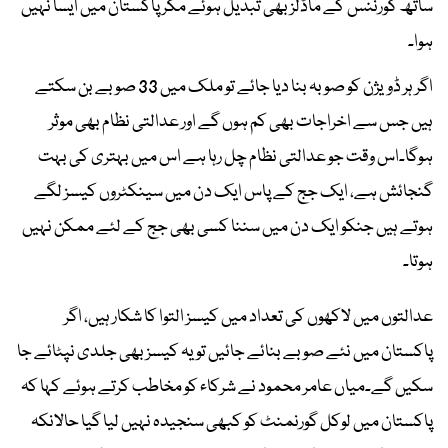
ساتھ گورننس کے ماڈلز بھی تبدیل ہوئے مگر پاکستان میں ایسا نہیں
ہوا۔
اگر ہر ڈویژن کو صوبہ بنا دیا جائے تو ملک میں 33 صوبے بن سکتے
ہیں جس سے اخراجات بھی کم ہوں گے اور عدالتی نظام بھی موثر
ہوگا۔اس وقت جو عدالتی نظام چل رہا ہے اس میں بہتری کی بہت
گنجائش ہے، ایک جج کے پاس ایک دن میں سینکٹروں کیسز لگے
ہوتے ہیں جنکو ایک دن میں سننا کسی بھی جج کے لئے ممکن نہیں
ہوتا۔
عدالتوں میں لاکھوں کی تعداد میں کیسز التوا کا شکار ہیں، اگر
پاکستان میں نئے صوبے بنائے جائیں تو یہ کیسز بھی جلدی نپٹائے جا
سکیں گے۔میاں عامر محمود نے شرکاء کو مخاطب کرتے ہوئے کہا کہ
پاکستان میں لوکل گورنمنٹ کو کبھی سنجیدہ نہیں لیا گیا حالانکہ