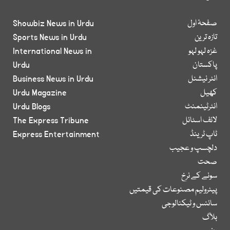
صفحۂ اول
Showbiz News in Urdu
تازہ ترین
Sports News in Urdu
غزہ لہو لہو
International News in
پاکستان
Urdu
انٹر نیشنل
Business News in Urdu
کھیل
Urdu Magazine
انٹرٹینمنٹ
Urdu Blogs
لائف اسٹائل
The Express Tribune
ٹاپ ٹرینڈ
Express Entertainment
دلچسپ و عجیب
صحت
سونے کے نرخ
پیٹرولیم مصنوعات کی قیمتیں
سائنس و ٹیکنالوجی
بلاگ