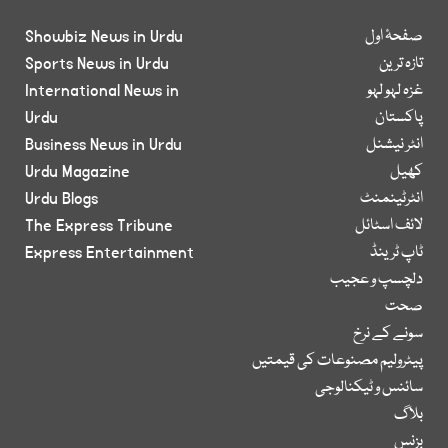
صفحۂ اول
Showbiz News in Urdu
تازہ ترین
Sports News in Urdu
غزہ لہو لہو
International News in
پاکستان
Urdu
انٹر نیشنل
Business News in Urdu
کھیل
Urdu Magazine
انٹرٹینمنٹ
Urdu Blogs
لائف اسٹائل
The Express Tribune
ٹاپ ٹرینڈ
Express Entertainment
دلچسپ و عجیب
صحت
سونے کے نرخ
پیٹرولیم مصنوعات کی قیمتیں
سائنس و ٹیکنالوجی
بلاگ
بزنس