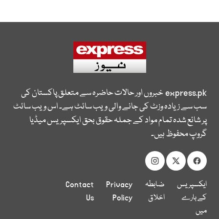
express.pk
خبروں اور حالات حاضرہ سے متعلق پاکستان کی
سب سے زیادہ وزٹ کی جانے والی ویب سائٹ ہے۔ اس ویب سائٹ
پر شائع شدہ تمام مواد کے جملہ حقوق بحق ایکسپریس میڈیا
گروپ محفوظ ہیں۔
ایکسپریس
ضابطہ
Privacy
Contact
کے بارے
اخلاق
Policy
Us
میں