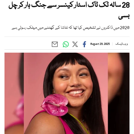
28 سالہ ٹک ٹاک اسٹار کینسر سے جنگ ہار کر چل
بسی
2020 میں ڈاکٹروں نے تشخیص کیا تھا کہ نتاشا کے گھٹنے میں مہلک رسولی ہے
ویب ڈیسک
August 29, 2025