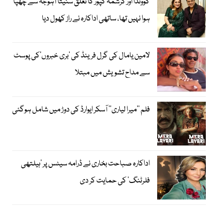
گووندا اور کرشمہ کپور کا تعلق سنیتا آہوجہ سے چھپا
ہوا نہیں تھا، ساتھی اداکارہ نے راز کھول دیا
لامین یامال کی گرل فرینڈ کی ’بری خبروں‘کی پوسٹ
سے مداح تشویش میں مبتلا
فلم ’’میرا لیاری‘‘ آسکر ایوارڈ کی دوڑ میں شامل ہوگئی
اداکارہ صباحت بخاری نے ڈرامہ سیٹس پر ’ہیلتھی
فلرٹنگ‘ کی حمایت کر دی