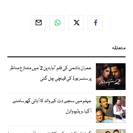
متعلقہ
عمران ہاشمی کی فلم ’آوارہ پن 2‘ میں متنازع مناظر
پر سنسر بورڈ کی قینچی چل گئی
جہلم میں سنجے دت کے والد کا آبائی گھر سامنے
آگیا، ویڈیو وائرل