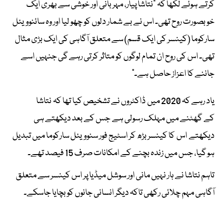
کرتے ہوئے لکھا کہ "نتاشا پیار، مہربانی اور خوشی سے بھری ایک
خوبصورت روح تھی۔ اس نے بے شمار دلوں کو چھو لیا اور وہ سائنوویئل
سارکوما (کینسر کی ایک قسم) سے متعلق آگاہی کی ایک بڑی مثال
تھی۔ اس کی روح ان تمام لوگوں کو متاثر کرتی رہے گی جنہیں اسے
جاننے کا اعزاز حاصل ہے۔"
یاد رہے کہ 2020 میں ڈاکٹروں نے تشخیص کیا تھا کہ نتاشا
کے گھٹنے میں مہلک رسولی ہے جس کے بعد دیکھتے ہی
دیکھتے اس کا کینسر بڑھ کر اسٹیج فور سنوویئل سارکوما میں تبدیل
ہو گیا، جس میں زندہ بچنے کے امکانات صرف 15 فیصد تھے۔
تاہم نتاشا نے ہار نہیں مانی اور سوشل میڈیا پر اس کینسر سے متعلق
آگاہی مہم چلائی رکھی تاکہ دیگر انسانی جانوں کو بچایا جاسکے۔