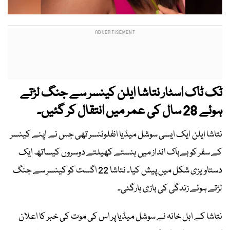
ٹک ٹاک اسٹار نتاشا ایلن کینسر سے جنگ لڑتے
ہوئے 28 سال کی عمر میں انتقال کر گئیں۔
نتاشا ایلن ایک ایسی سوشل میڈیا انفلوئنسر تھی جس نے اپنے کینسر
کے سفر کو بےباک انداز میں ہنستے کھیلتے دوسروں کیساتھ ایک
دستاویزی شکل میں پیش کیا۔ نتاشا 22 اگست کو کینسر سے جنگ
لڑتے ہوئے زندگی کی بازی ہارگئی۔
نتاشا کے اہل خانہ نے سوشل میڈیا پر اس کی موت کی خبر کا اعلان