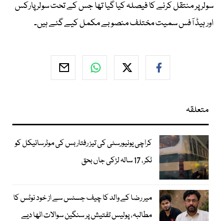
سولر پر منتقل کرنے کا فیصلہ کیا گیا تھا جس کے تحت سولر پارکس
اور ہیڈ آفس سمیت مختلف منصوبے مکمل کیے گئے ہیں۔
متعلقہ
کراچی یونیورسٹی کی تیز رفتار بس کی موٹرسائیکل کو
ٹکر، 17 سالہ لڑکی جاں بحق
میر رضا کے والد کا چیف جسٹس سے از خود نوٹس کا
مطالبہ، پولیس تفتیش پر سنگین سوالات اٹھا دیے