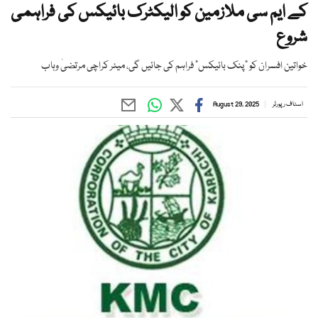
کے ایم سی ملازمین کو الیکٹرک بائیکس کی فراہمی
شروع
خواتین افسران کو "پنک بائیکس" فراہم کی جائیں گی، میئر کراچی مرتضیٰ وہاب
اسٹاف رپورٹر
August 29, 2025