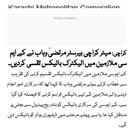
میئر کراچی بیرسٹر مرتضیٰ وہاب نے کے ایم
کراچی:
سی ملازمین میں الیکٹرک بائیکس تقسی کردیں۔
کے ایم سی ملازمین میں الیکٹرک بائیکس تقسیم کرنے کی تقریب
سے خطاب کرتے ہوئے مرتضیٰ وہاب کا کہنا تھا کہ سرکاری امور انجام
دینے والے ملازمین کے لیے بائیکس فراہم کرنے کا فیصلہ کیا گیا
ہے۔ کے ایم سی کی سرکاری بائیکس کو بتدریج پیٹرول سے بجلی پر
منتقل کیا جا رہا ہے، پہلے مرحلے میں ڈیلیوری بوائز کو بائیکس دیں
گے۔