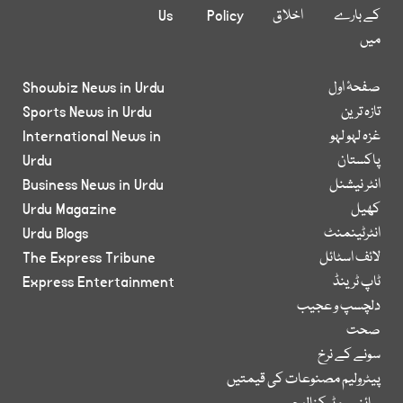
کے بارے
اخلاق
Policy
Us
میں
صفحۂ اول
Showbiz News in Urdu
تازہ ترین
Sports News in Urdu
غزہ لہو لہو
International News in
پاکستان
Urdu
انٹر نیشنل
Business News in Urdu
کھیل
Urdu Magazine
انٹرٹینمنٹ
Urdu Blogs
لائف اسٹائل
The Express Tribune
ٹاپ ٹرینڈ
Express Entertainment
دلچسپ و عجیب
صحت
سونے کے نرخ
پیٹرولیم مصنوعات کی قیمتیں