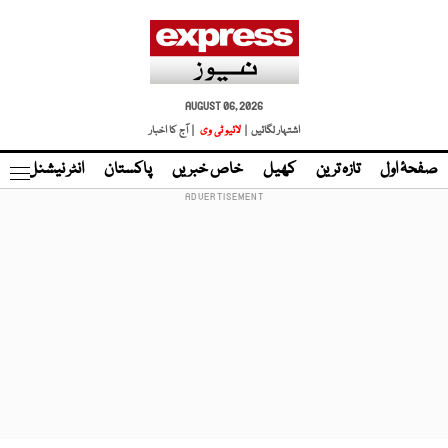
AUGUST 06, 2026
اشتہار لگائیں |
لائیو ٹی وی
| آج کا اخبار
صفحۂ اول
تازہ ترین
کھیل
خاص خبریں
پاکستان
انٹر نیشنل
ٹا