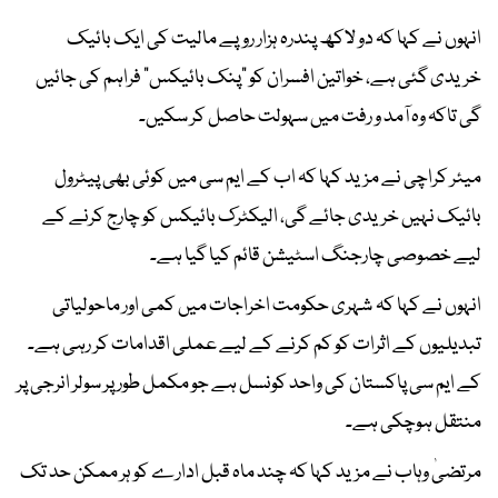
انہوں نے کہا کہ دو لاکھ پندرہ ہزار روپے مالیت کی ایک بائیک
خریدی گئی ہے، خواتین افسران کو "پنک بائیکس" فراہم کی جائیں
گی تاکہ وہ آمد و رفت میں سہولت حاصل کر سکیں۔
میئر کراچی نے مزید کہا کہ اب کے ایم سی میں کوئی بھی پیٹرول
بائیک نہیں خریدی جائے گی، الیکٹرک بائیکس کو چارج کرنے کے
لیے خصوصی چارجنگ اسٹیشن قائم کیا گیا ہے۔
انہوں نے کہا کہ شہری حکومت اخراجات میں کمی اور ماحولیاتی
تبدیلیوں کے اثرات کو کم کرنے کے لیے عملی اقدامات کر رہی ہے۔
کے ایم سی پاکستان کی واحد کونسل ہے جو مکمل طور پر سولر انرجی پر
منتقل ہوچکی ہے۔
مرتضیٰ وہاب نے مزید کہا کہ چند ماہ قبل ادارے کو ہر ممکن حد تک