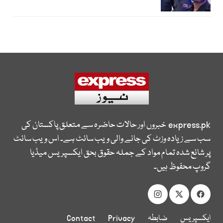
express.pk
خبروں اور حالات حاضرہ سے متعلق پاکستان کی
سب سے زیادہ وزٹ کی جانے والی ویب سائٹ ہے۔ اس ویب سائٹ
پر شائع شدہ تمام مواد کے جملہ حقوق بحق ایکسپریس میڈیا
گروپ محفوظ ہیں۔
ایکسپریس
ضابطہ
Privacy
Contact