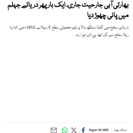
بھارتی آبی جارحیت جاری، ایک بار پھر دریائے جہلم
میں پانی چھوڑ دیا
دریائے ستلج میں گنڈا سنگھ والا پر غیر معمولی سطح کا سیلاب، 1955ء میں اتنا بڑا
ریلا ستلج سے گزرا تھا، پی ڈی ایم اے
اسٹاف رپورٹر
August 29, 2025