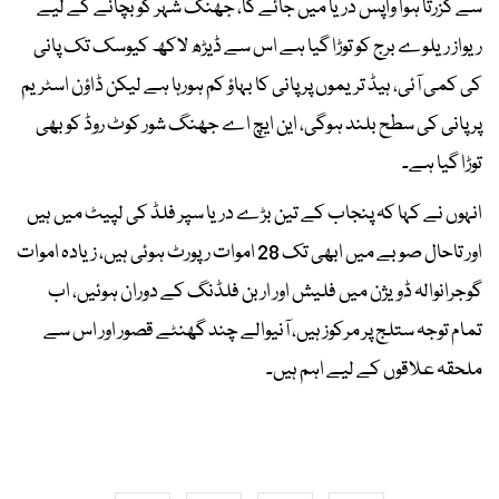
سے گزرتا ہوا واپس دریا میں جائے گا، جھنگ شہر کو بچانے کے لیے
ریواز ریلوے برج کو توڑا گیا ہے اس سے ڈیڑھ لاکھ کیوسک تک پانی
کی کمی آئی، ہیڈ تریموں پر پانی کا بہاؤ کم ہورہا ہے لیکن ڈاؤن اسٹریم
پر پانی کی سطح بلند ہوگی، این ایچ اے جھنگ شور کوٹ روڈ کو بھی
توڑا گیا ہے۔
انہوں نے کہا کہ پنجاب کے تین بڑے دریا سپر فلڈ کی لپیٹ میں ہیں
اور تاحال صوبے میں ابھی تک 28 اموات رپورٹ ہوئی ہیں، زیادہ اموات
گوجرانوالہ ڈویژن میں فلیش اور اربن فلڈنگ کے دوران ہوئیں، اب
تمام توجہ ستلج پر مرکوز ہیں، آنیوالے چند گھنٹے قصور اور اس سے
ملحقہ علاقوں کے لیے اہم ہیں۔