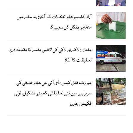
آزاد کشمیر عام انتخابات کے آخری مرحلے میں
انتخابی دنگل کل سجے گا
ملتان: لڑکے اور لڑکی کی لاشیں ملنے کا مقدمہ درج،
تحقیقات کا آغاز
میر رضا قتل کیس: ڈی آئی جی عامر فاروقی کی
سربراہی میں نئی تحقیقاتی کمیٹی تشکیل، نوٹی
فکیشن جاری