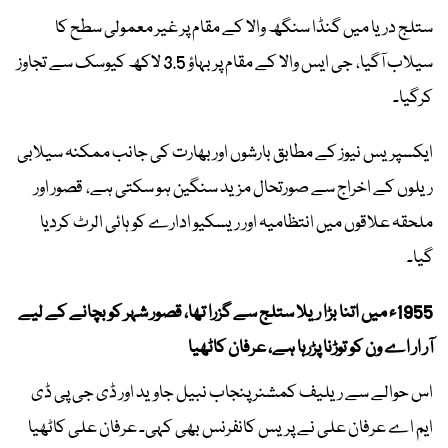
ستلج دریا میں گنڈا سنگھ والا کے مقام پر غیر معمولی سطح کا
سیلاب آگیا، جی ایس والا کے مقام پر بہاؤ 3.5 لاکھ کیوسک سے تجاوز
کرگیا۔
ایکسپریس نیوز کے مطابق بارشوں اور بھارت کی جانب ممکنہ سیلابی
ریلوں کے اخراج سے صورتحال مزید سنگین ہو سکتی ہے، قصور اور
ملحقہ علاقوں میں انتظامیہ اور ریسکیو ادارے کو ہائی الرٹ کردیا
گیا۔
1955ء میں اتنا بڑا ریلا ستلج سے گزرا تھا، قصور شہر کو بچانے کے لیے
آر ار اے ون کو توڑنا پڑرہا ہے، عرفان کاٹھیا
اس حوالے سے ریلیف کمشنر پنجاب نبیل جاوید اور ڈی جی پی ڈی
ایم اے عرفان علی نے پریس کانفرنس بھی کہی۔ عرفان علی کاٹھیا