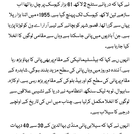
نے کہا کہ دریائے ستلج 2 لاکھ 61 ہزار کیوسک پر چل رہا تھا اب
ساڑھے تین لاکھ کیوسک تک پہنچ گیا ہے، 1955ء میں اتنا بڑا ریلا
یہاں سے گزرا تھا، قصور شہر کو بچانے کے لیے آر ار اے ون کو توڑنا پڑرہا
ہے، جن آبادیوں میں پانی جاسکتا ہے وہاں سے مقامی لوگوں کا انخلا
کیا جارہا ہے۔
انہوں ںے کہا کہ ہیڈسلیمانیکی کے مقام پر بھی پانی کا بہاؤ بڑھ رہا
ہے، آئندہ دو روز میں وہاں پانی کی سطح مزید بلند ہوگی، شاہدرہ کے
مقام پر پانی کی سطح کم اور ہیڈ بلوکی کے مقام پر بڑھ رہی ہے، اوکاڑہ،
ساہیوال، ٹوبہ ٹیک سنگھ انتظامیہ نے دریا کے نشیبی علاقوں سے
لوگوں کا انخلا مکمل کرلیا ہے، چناب میں اس کی تاریخ کے اونچے
درجے کا سیلاب ہے۔
انہوں نے کہا کہ سیلابی پانی منڈی بہاالدین کے 30 سے 40 دیہات