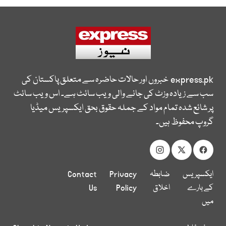
express.pk
خبروں اور حالات حاضرہ سے متعلق پاکستان کی
سب سے زیادہ وزٹ کی جانے والی ویب سائٹ ہے۔ اس ویب سائٹ
پر شائع شدہ تمام مواد کے جملہ حقوق بحق ایکسپریس میڈیا
گروپ محفوظ ہیں۔
ایکسپریس
ضابطہ
Privacy
Contact
کے بارے
اخلاق
Policy
Us
میں