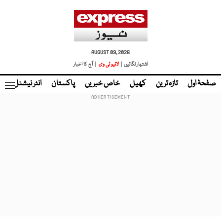
AUGUST 09, 2026
اشتہار لگائیں |
لائیو ٹی وی
| آج کا اخبار
صفحۂ اول
تازہ ترین
کھیل
خاص خبریں
پاکستان
انٹر نیشنل
ٹا