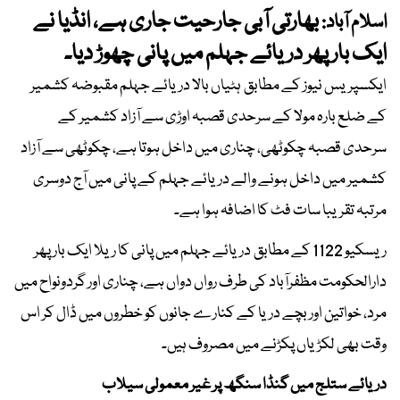
بھارتی آبی جارحیت جاری ہے، انڈیا نے
اسلام آباد:
ایک بار پھر دریائے جہلم میں پانی چھوڑ دیا۔
ایکسپریس نیوز کے مطابق ہٹیاں بالا دریائے جہلم مقبوضہ کشمیر
کے ضلع بارہ مولا کے سرحدی قصبہ اوڑی سے آزاد کشمیر کے
سرحدی قصبہ چکوٹھی، چناری میں داخل ہوتا ہے، چکوٹھی سے آزاد
کشمیر میں داخل ہونے والے دریائے جہلم کے پانی میں آج دوسری
مرتبہ تقریبا سات فٹ کا اضافہ ہوا ہے۔
ریسکیو 1122 کے مطابق دریائے جہلم میں پانی کا ریلا ایک بار پھر
دارالحکومت مظفرآباد کی طرف رواں دواں ہے، چناری اور گردونواح میں
مرد، خواتین اور بچے دریا کے کنارے جانوں کو خطروں میں ڈال کر اس
وقت بھی لکڑیاں پکڑنے میں مصروف ہیں۔
دریائے ستلج میں گنڈا سنگھ پر غیر معمولی سیلاب