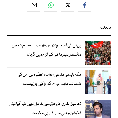
متعلقہ
پی ٹی آئی احتجاج؛ دونوں بازوؤں سے محروم شخص
ڈنڈے و پتھر مارنے کے الزام میں گرفتار
مکہ باہمی دفاعی معاہدہ خطے میں امن کی
ضمانت فراہم کرے گا، اراکین پارلیمنٹ
تحصیل غازی کو وفاق میں شامل نہیں کیا گیا نوٹی
فکیشن جعلی ہے، کے پی حکومت