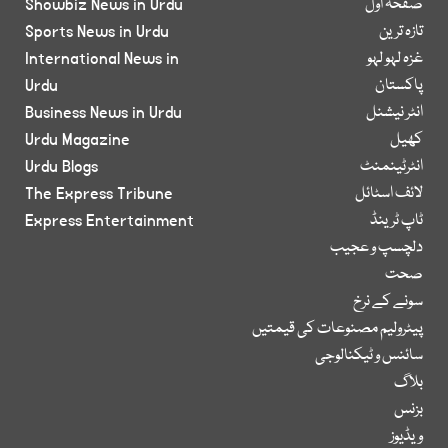
صفحۂ اول
Showbiz News in Urdu
تازہ ترین
Sports News in Urdu
غزہ لہو لہو
International News in
پاکستان
Urdu
انٹر نیشنل
Business News in Urdu
کھیل
Urdu Magazine
انٹرٹینمنٹ
Urdu Blogs
لائف اسٹائل
The Express Tribune
ٹاپ ٹرینڈ
Express Entertainment
دلچسپ و عجیب
صحت
سونے کے نرخ
پیٹرولیم مصنوعات کی قیمتیں
سائنس و ٹیکنالوجی
بلاگ
بزنس
ویڈیوز