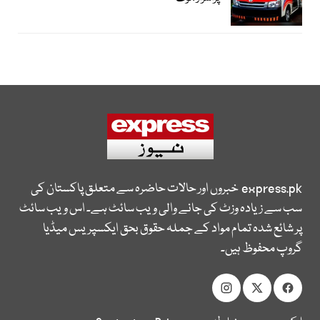
express.pk
خبروں اور حالات حاضرہ سے متعلق پاکستان کی
سب سے زیادہ وزٹ کی جانے والی ویب سائٹ ہے۔ اس ویب سائٹ
پر شائع شدہ تمام مواد کے جملہ حقوق بحق ایکسپریس میڈیا
گروپ محفوظ ہیں۔