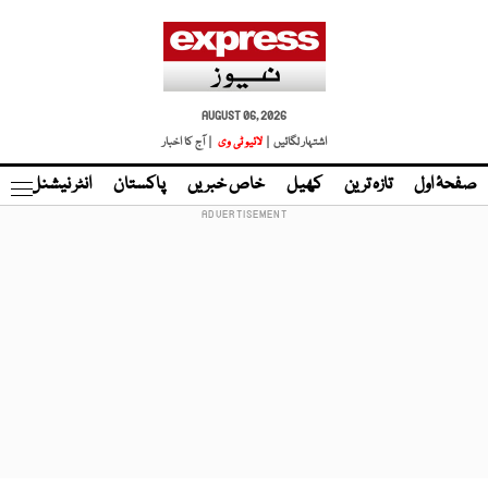
AUGUST 06, 2026
اشتہار لگائیں |
لائیو ٹی وی
| آج کا اخبار
صفحۂ اول
تازہ ترین
کھیل
خاص خبریں
پاکستان
انٹر نیشنل
ٹا