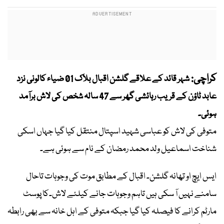
کراچی:
شہر قائد کے علاقے گلشن اقبال بلاک 01 ضیاء کالونی نزد
عابد ٹاؤن کے قریب رہائشی گھر سے 47 سالہ شخص کی لاش برآمد
ہوئی۔
متوفی کی لاش کو عباسی شہید اسپتال منتقل کیا گیا جہاں اسکی
شناخت اسماعیل ولد محمد رمضان کے نام سے ہوئی ہے۔
ایس ایچ او تھانہ گلشن۔ اقبال کے مطابق موت کی وجوہات تاحال
سامنے نہیں آ سکی ہیں تاہم وجوہات جانے کیلئے لاش۔کا پوسٹ
مارٹم کرانے کا فیصلہ کیا گیا جبکہ متوفی کے اہل خانہ سے بھی رابطہ