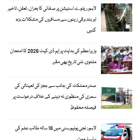
لاہور ریلوے اسٹیشن پر صفائی کا بحران، تعفن، تاخیر
اور بند برقی زینوں سے مسافروں کی مشکلات بڑھ
گئیں
وزیراعظم کی ہدایت پر ایم ڈی کیٹ 2026 کا امتحان
ملتوی، نئی تاریخ بھی مقرر
صدرِ مملکت کی جانب سے ججز کی تعیناتی کی
سمری کی منظوری نہ دینے کے خلاف درخواست پر
فیصلہ محفوظ
لاہور: نجی یونیورسٹی میں 18 سالہ طالب علم کی
پراسرار موت