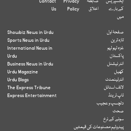
ایکسپریس
ضابطہ
Privacy
Contact
کے بارے
اخلاق
Policy
Us
میں
صفحۂ اول
Showbiz News in Urdu
تازہ ترین
Sports News in Urdu
غزہ لہو لہو
International News in
پاکستان
Urdu
انٹر نیشنل
Business News in Urdu
کھیل
Urdu Magazine
انٹرٹینمنٹ
Urdu Blogs
لائف اسٹائل
The Express Tribune
ٹاپ ٹرینڈ
Express Entertainment
دلچسپ و عجیب
صحت
سونے کے نرخ
پیٹرولیم مصنوعات کی قیمتیں