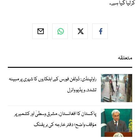
کرلیا گیا ہے۔
متعلقہ
راولپنڈی: ڈولفن فورس کے اہلکاروں کا شہری پر مبینہ
تشدد، ویڈیو وائرل
پاکستان کا افغانستان، مشرق وسطیٰ اور کشمیر پر
مؤقف واضح؛ دفتر خارجہ کی بریفنگ