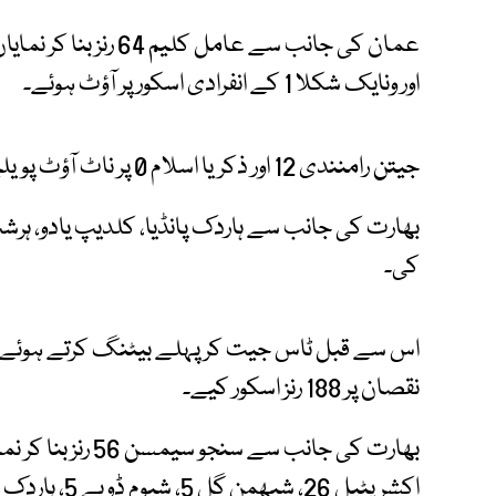
اور ونایک شکلا 1 کے انفرادی اسکور پر آؤٹ ہوئے۔
جیتن رامنندی 12 اور ذکریا اسلام 0 پر ناٹ آؤٹ پویلین لوٹے۔
کی۔
نقصان پر 188 رنز اسکور کیے۔