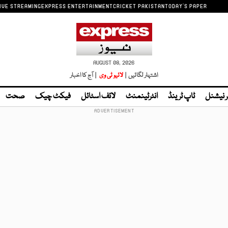
IVE STREAMING
EXPRESS ENTERTAINMENT
CRICKET PAKISTAN
TODAY'S PAPER
AUGUST 08, 2026
اشتہار لگائیں |
لائیو ٹی وی
| آج کا اخبار
ر نیشنل
ٹاپ ٹرینڈ
انٹرٹینمنٹ
لائف اسٹائل
فیکٹ چیک
صحت