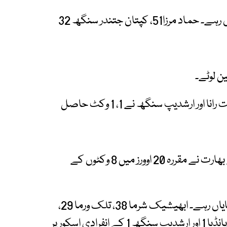
عمان کی جانب سے عامل کلیم 64 رنز بنا کر نمایاں رہے۔ حماد مرزا51، کپتان جتندر سنگھ 32
بھارت کی جانب سے ہاردک پانڈیا، کلدیپ یادو، ہرشت رانا اور ارشدیپ سنگھ نے 1، 1 وکٹ حاصل
اس سے قبل ٹاس جیت کر پہلے بیٹنگ کرتے ہوئے بھارت نے مقررہ 20 اوورز میں 8 وکٹوں کے
بھارت کی جانب سے سنجو سیمسن 56 رنز بنا کر نمایاں رہے۔ ابھیشیک شرما 38، تلک ورما 29،
اکشر پٹیل 26، شبھمن گِل 5، شیوم ڈوبے 5، ہاردک پانڈیا 1 اور ارشدیپ سنگھ 1 کے انفرادی اسکور پر