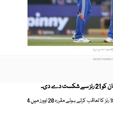
تصویر: اے سی سی)
 دے دی۔
ابوظبی میں کھیلے گئے میچ میں عمان کی ٹیم 189 رنز کا تعاقب کرتے ہوئے مقررہ 20 اوورز میں 4