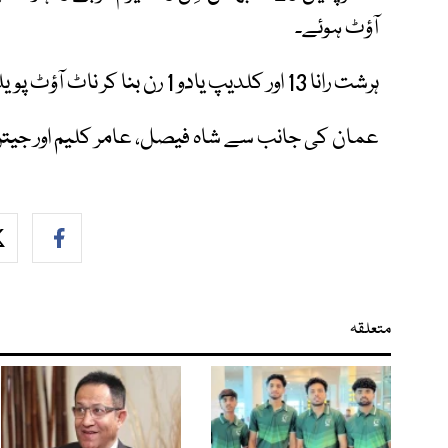
آؤٹ ہوئے۔
ہرشت رانا 13 اور کلدیپ یادو 1 رن بنا کر ناٹ آؤٹ پویلین لوٹے۔
عمان کی جانب سے شاہ فیصل، عامر کلیم اور جیتن رامنندی نے 2، 2
متعلقہ