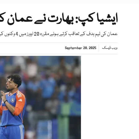
ایشیا کپ: بھارت نے عمان کو 21 رنز سے شکست دی
عمان کی ٹیم ہدف کے تعاقب کرتے ہوئے مقررہ 20 اوورز میں 4 وکٹوں کے نقصان پر 167 رنز بنا سکی
ویب ڈیسک
September 20, 2025