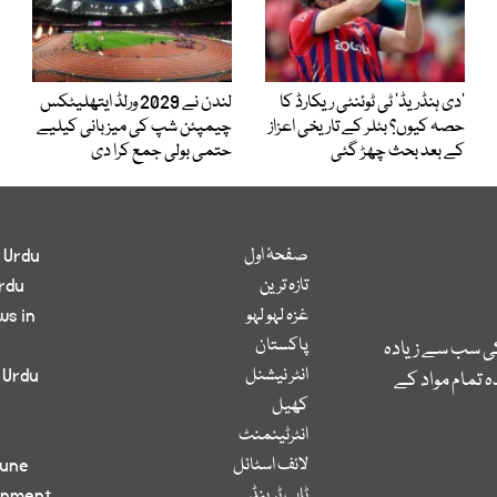
’دی ہنڈریڈ‘ ٹی ٹوئنٹی ریکارڈ کا
لندن نے 2029 ورلڈ ایتھلیٹکس
حصہ کیوں؟ بٹلر کے تاریخی اعزاز
چیمپئن شپ کی میزبانی کیلیے
کے بعد بحث چھڑ گئی
حتمی بولی جمع کرا دی
صفحۂ اول
 Urdu
تازہ ترین
rdu
غزہ لہو لہو
ws in
پاکستان
کی سب سے زیادہ
انٹر نیشنل
 Urdu
 تمام مواد کے
کھیل
انٹرٹینمنٹ
لائف اسٹائل
bune
ٹاپ ٹرینڈ
inment