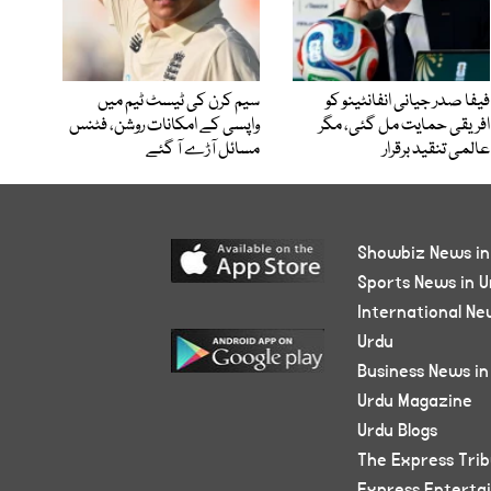
فیفا صدر جیانی انفانٹینو کو
سیم کرن کی ٹیسٹ ٹیم میں
افریقی حمایت مل گئی، مگر
واپسی کے امکانات روشن، فٹنس
عالمی تنقید برقرار
مسائل آڑے آ گئے
Showbiz News in
Sports News in U
International Ne
Urdu
Business News in
Urdu Magazine
Urdu Blogs
The Express Tri
Express Enterta