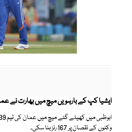
(
ایشیا کپ کے بارہویں میچ میں بھارت نے عمان کو 21 رنز سے شکست
وکٹوں کے نقصان پر 167 رنز بنا سکی۔