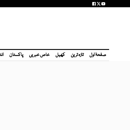
صفحۂ اول
تازہ ترین
کھیل
خاص خبریں
پاکستان
انٹ