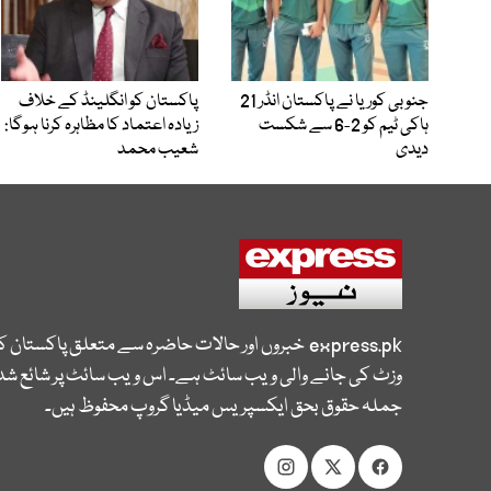
جنوبی کوریا نے پاکستان انڈر 21
پاکستان کو انگلینڈ کے خلاف
ہاکی ٹیم کو 2-6 سے شکست
زیادہ اعتماد کا مظاہرہ کرنا ہوگا:
دیدی
شعیب محمد
express.pk
خبروں اور حالات حاضرہ سے متعلق پاکستان 
وزٹ کی جانے والی ویب سائٹ ہے۔ اس ویب سائٹ پر شائع شدہ
جملہ حقوق بحق ایکسپریس میڈیا گروپ محفوظ ہیں۔