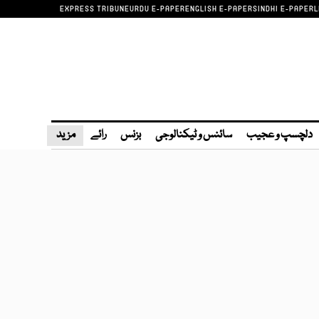
EXPRESS TRIBUNE
URDU E-PAPER
ENGLISH E-PAPER
SINDHI E-PAPER
L
دلچسپ و عجیب
سائنس و ٹیکنالوجی
بزنس
رائے
مزید