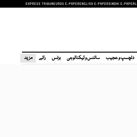
EXPRESS TRIBUNE
URDU E-PAPER
ENGLISH E-PAPER
SINDHI E-PAPER
L
دلچسپ و عجیب
سائنس و ٹیکنالوجی
بزنس
رائے
مزید