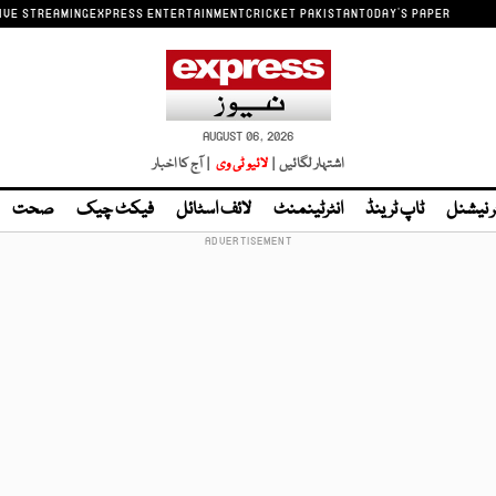
IVE STREAMING
EXPRESS ENTERTAINMENT
CRICKET PAKISTAN
TODAY'S PAPER
AUGUST 06, 2026
اشتہار لگائیں |
لائیو ٹی وی
| آج کا اخبار
ر نیشنل
ٹاپ ٹرینڈ
انٹرٹینمنٹ
لائف اسٹائل
فیکٹ چیک
صحت