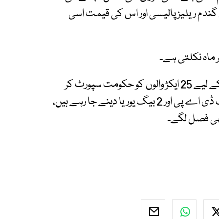
 گندم ریلیز پالیسی اور اس کی قیمت اسی
ر ماہ نکلتی ہے۔
وزیراعلیٰ سندھ نے کہا کہ گندم کی پیداوار بڑھانے کے لیے 25 ایکڑ والوں کو حکومت سپورٹ کر
رہی ہے، ہم 25 ایکڑ والے کاشت کاروں کو ایک بیگ ڈی اے پی اور 2 بیگ یوریا دینے جا رہے ہیں،
چھی فصل لگے۔