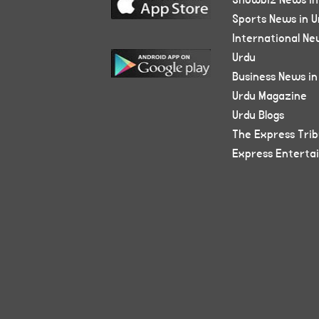
Showbiz News in
Sports News in U
International Ne
Urdu
Business News in
Urdu Magazine
Urdu Blogs
The Express Tri
Express Enterta