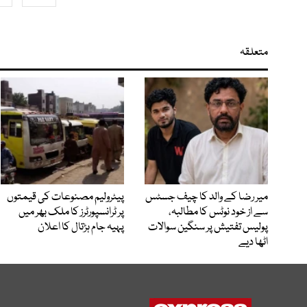
متعلقہ
میر رضا کے والد کا چیف جسٹس
پیٹرولیم مصنوعات کی قیمتوں
سے از خود نوٹس کا مطالبہ،
پر ٹرانسپورٹرز کا ملک بھر میں
پولیس تفتیش پر سنگین سوالات
پہیہ جام ہڑتال کا اعلان
اٹھا دیے