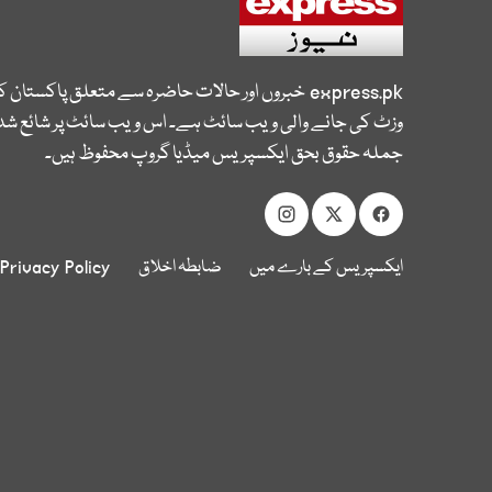
express.pk
خبروں اور حالات حاضرہ سے متعلق پاکستان 
وزٹ کی جانے والی ویب سائٹ ہے۔ اس ویب سائٹ پر شائع شدہ
جملہ حقوق بحق ایکسپریس میڈیا گروپ محفوظ ہیں۔
ایکسپریس کے بارے میں
ضابطہ اخلاق
Privacy Policy