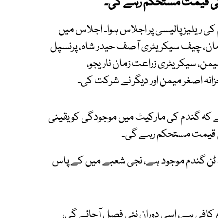
ٹی کی قیمت مستحکم رہے گی۔
کی ریلیز پالیسی پر اجلاس ہوا۔ اجلاس میں
زمان، چیف سیکریٹری آصف حیدر شاہ، پرنسپل
یمن، سیکریٹری زراعت زمان ناریجو،
انہ اصغر میمن اور دیگر نے شرکت کی۔
 کہ گندم کی مارکیٹ میں موجودگی کو یقینی
ی کی قیمت مستحکم رہے گی۔
 نے بتایا کہ سندھ میں اس وقت 12 لاکھ ٹن گندم موجود ہے، نجی شعبے میں کے پاس
م کافی ہے، اسی دوران نئی فصل آجائے گی،