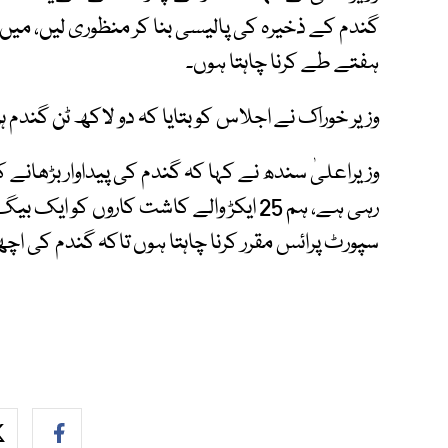
گندم کے ذخیرہ کی پالیسی بنا کر منظوری لیں، میں
ہفتے طے کرنا چاہتا ہوں۔
وزیر خوراک نے اجلاس کو بتایا کہ دو لاکھ ٹن گندم ہ
سپورٹ پرائس مقرر کرنا چاہتا ہوں تاکہ گندم کی ا