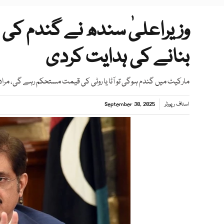
وزیراعلیٰ سندھ نے گندم کی 
بنانے کی ہدایت کردی
مارکیٹ میں گندم ہوگی تو آٹا یا روٹی کی قیمت مستحکم رہے گی، مرا
اسٹاف رپورٹر
September 30, 2025