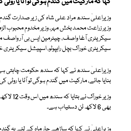
کہا کہ مارکیٹ میں گندم ہوگی تو آٹا یا رو
وزیراعلیٰ سندھ مراد علی شاہ کی زیر صدارت گندم 
وزیر زراعت محمد بخش مہر، وزیر مخدوم محبوب ال
سیکریٹری آغا واصف، چیئرمین ایس بی آر واصف م
سیکریٹری خوراک بچل راہپوٹو، اسپیشل سیکریٹری خز
وزیراعلیٰ سندھ نے کہا کہ سندھ حکومت چاہتی ہے
بنایا جائے، مارکیٹ میں گندم ہوگی تو آٹا یا روٹ
وزیر خوراک
بھی 6 لاکھ ٹن دستیاب ہے۔
وزیراعلیٰ نے کہا کہ ساڑھے چار ماہ کے لئے یہ گند