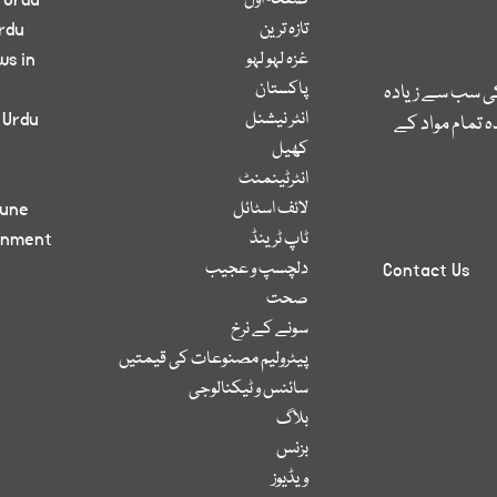
صفحۂ اول
 Urdu
تازہ ترین
rdu
غزہ لہو لہو
ws in
پاکستان
کی سب سے زیادہ
انٹر نیشنل
 Urdu
 تمام مواد کے
کھیل
انٹرٹینمنٹ
لائف اسٹائل
bune
ٹاپ ٹرینڈ
inment
دلچسپ و عجیب
Contact Us
صحت
سونے کے نرخ
پیٹرولیم مصنوعات کی قیمتیں
سائنس و ٹیکنالوجی
بلاگ
بزنس
ویڈیوز