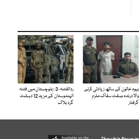
بیوہ خاتون کے ساتھ زیادتی کرنے
ردالفتنہ-3 : بلوچستان میں فتنہ
والا درندہ صفت سفاک ملزم
الہندوستان کے مزید 12 دہشت
گرفتار
گرد ہلاک