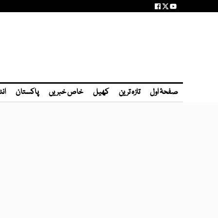
صفحۂ اول
تازہ ترین
کھیل
خاص خبریں
پاکستان
انٹ