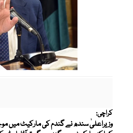
کراچی:
وزیراعلیٰ سندھ نے گندم کی مارکیٹ میں موجو