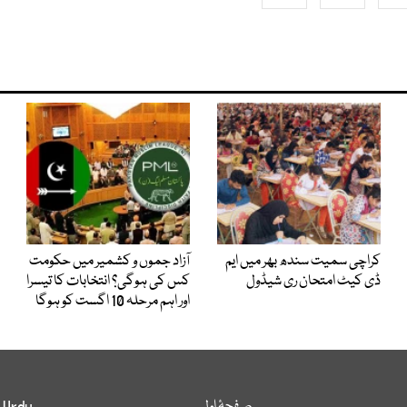
کراچی سمیت سندھ بھر میں ایم
آزاد جموں و کشمیر میں حکومت
ڈی کیٹ امتحان ری شیڈول
کس کی ہوگی؟ انتخابات کا تیسرا
اور اہم مرحلہ 10 اگست کو ہوگا