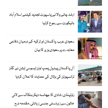
ارشد چائے والا نے پاسپورٹ تجدید کیلئے اسلام آباد
ہائیکورٹ سے رجوع کرلیا
سعودی عرب، پاکستان اور ترکیہ کے درمیان دفاعی
معاہدے پر سعودی وزیر کا بیان
آل پاکستان پیٹرول پمپ اونرز ایسوسی ایشن نے گڈز
ٹرانسپورٹرز کی ہڑتال کی حمایت کا اعلان کردیا
راولپنڈی: شادی کا جھانسہ دیکر بنکاک سے لائی
خاتون سے زبردستی جنسی زیادتی، مقدمہ درج