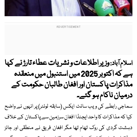
وزیر اطلاعات و نشریات عطاء تارڑ نے کہا
اسلام آباد:
ہے کہ اکتوبر 2025 میں استنبول میں منعقدہ
مذاکرات پاکستان اور افغان طالبان حکومت کے
درمیان ناکام ہو گئے۔
سماجی رابطے کی ویب سائٹ ایکس (سابقہ ٹوئٹر) پر انہوں نے واضح
کیا کہ مذاکرات کا واحد ایجنڈا افغان سرزمین سے پاکستان کے خلاف
دہشت گردی کی روک تھام تھا مگر افغان فریق نے منطقی اور جائز