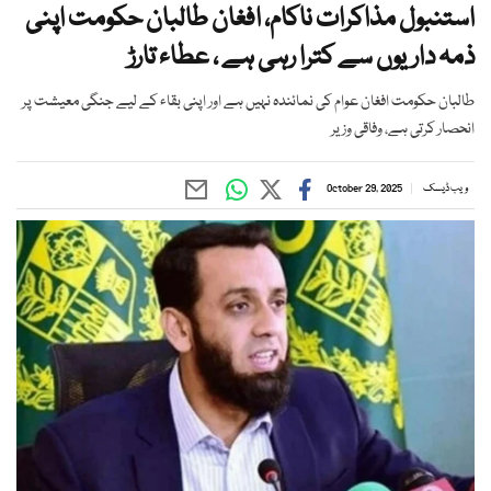
استنبول مذاکرات ناکام، افغان طالبان حکومت اپنی
ذمہ داریوں سے کترا رہی ہے ، عطاء تارڑ
طالبان حکومت افغان عوام کی نمائندہ نہیں ہے اور اپنی بقاء کے لیے جنگی معیشت پر
انحصار کرتی ہے، وفاقی وزیر
ویب ڈیسک
October 29, 2025