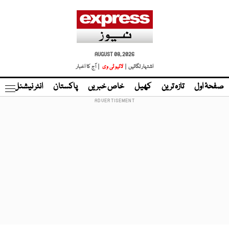
AUGUST 08, 2026
اشتہار لگائیں |
لائیو ٹی وی
| آج کا اخبار
صفحۂ اول
تازہ ترین
کھیل
خاص خبریں
پاکستان
انٹر نیشنل
ٹا