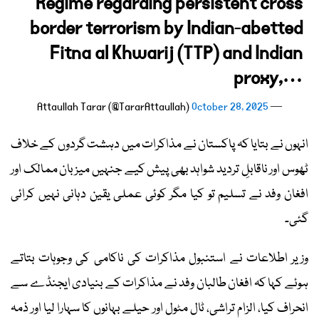
Regime regarding persistent cross
border terrorism by Indian-abetted
Fitna al Khwarij (TTP) and Indian
proxy,…
October 28, 2025
— Attaullah Tarar (@TararAttaullah)
انہوں نے بتایا کہ پاکستان نے مذاکرات میں دہشت گردوں کے خلاف
ٹھوس اور ناقابلِ تردید شواہد بھی پیش کیے جنہیں میزبان ممالک اور
افغان وفد نے تسلیم تو کیا مگر کوئی عملی یقین دہانی نہیں کرائی
گئی۔
وزیر اطلاعات نے استنبول مذاکرات کی ناکامی کی وجوہات بتاتے
ہوئے کہا کہ افغان طالبان وفد نے مذاکرات کے بنیادی ایجنڈے سے
انحراف کیا، الزام تراشی، ٹال مٹول اور حیلے بہانوں کا سہارا لیا اور ذمہ