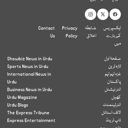
ایکسپریس
ضابطہ
Privacy
Contact
کے بارے
اخلاق
Policy
Us
میں
صفحۂ اول
Showbiz News in Urdu
تازہ ترین
Sports News in Urdu
غزہ لہو لہو
International News in
پاکستان
Urdu
انٹر نیشنل
Business News in Urdu
کھیل
Urdu Magazine
انٹرٹینمنٹ
Urdu Blogs
لائف اسٹائل
The Express Tribune
ٹاپ ٹرینڈ
Express Entertainment