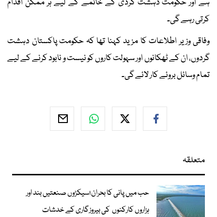
ہے اور حکومت دہشت گردی کے خاتمے کے لیے ہر ممکن اقدام
کرتی رہے گی۔
وفاقی وزیر اطلاعات کا مزید کہنا تھا کہ حکومت پاکستان دہشت
گردوں، ان کے ٹھکانوں اور سہولت کاروں کو نیست و نابود کرنے کے لیے
تمام وسائل بروئے کار لائے گی۔
متعلقہ
حب میں پانی کا بحران؛سیکڑوں صنعتیں بند اور
ہزاروں کارکنوں کی بیروزگاری کے خدشات