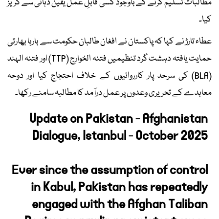
مطالبات تسلیم کرنے کے باوجود کسی قابلِ عمل یقین دہانی سے گریز
کیا۔
عطاء تارڑ نے کہا کہ پاکستان نے افغان طالبان حکومت سے بارہا بھارتی
حمایت یافتہ دہشت گرد تنظیمیں فتنہ الخوارج (TTP) اور فتنہ الہند
(BLA) کی سرحد پار کارروائیوں کے خلاف احتجاج کیا اور دوحہ
معاہدے کے تحریری وعدوں پر عمل درآمد کا مطالبہ سامنے رکھا۔
Update on Pakistan - Afghanistan
Dialogue, Istanbul - October 2025
Ever since the assumption of control
in Kabul, Pakistan has repeatedly
engaged with the Afghan Taliban