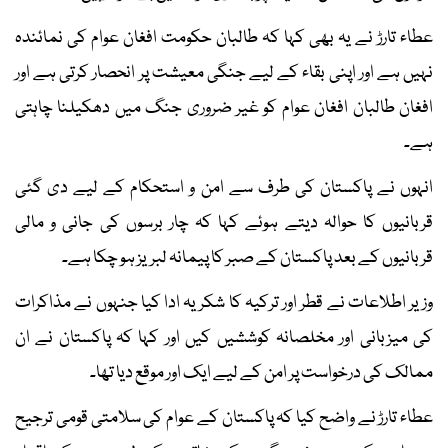
عطاء تارڑ نے یہ بھی کہا کہ طالبان حکومت افغان عوام کی نمائندہ
نہیں ہے اور اپنی بقاء کے لیے جنگی معیشت پر انحصار کرتی ہے اور
افغان طالبان افغان عوام کو غیر ضروری جنگ میں دھکیلنا چاہتی
ہے۔
انہوں نے پاکستان کی طرف سے امن و استحکام کے لیے دی گئی
قربانیوں کا حوالہ دیتے ہوئے کہا کہ چار برسوں کی جانی و مالی
قربانیوں کے بعد پاکستان کے صبر کا پیمانہ لبریز ہو چکا ہے۔
وزیر اطلاعات نے قطر اور ترکیہ کا شکریہ ادا کیا جنہوں نے مذاکرات
کی میزبانی اور مخلصانہ کوششیں کیں اور کہا کہ پاکستان نے ان
ممالک کی درخواست پر امن کے لیے ایک اور موقع دیا تھا۔
عطاء تارڑ نے واضح کیا کہ پاکستان کے عوام کی سلامتی قومی ترجیح