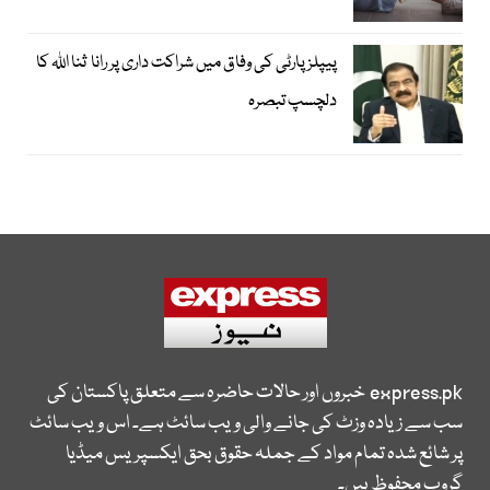
پیپلز پارٹی کی وفاق میں شراکت داری پر رانا ثنا اللہ کا
دلچسپ تبصرہ
express.pk
خبروں اور حالات حاضرہ سے متعلق پاکستان کی
سب سے زیادہ وزٹ کی جانے والی ویب سائٹ ہے۔ اس ویب سائٹ
پر شائع شدہ تمام مواد کے جملہ حقوق بحق ایکسپریس میڈیا
گروپ محفوظ ہیں۔