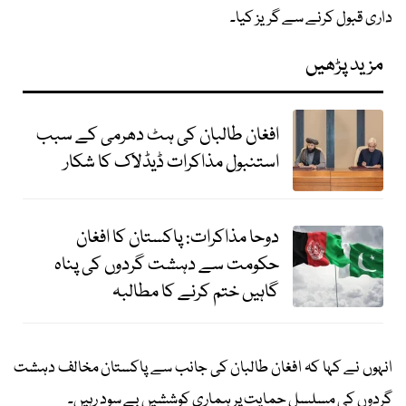
داری قبول کرنے سے گریز کیا۔
مزید پڑھیں
افغان طالبان کی ہٹ دھرمی کے سبب
استنبول مذاکرات ڈیڈلاک کا شکار
دوحا مذاکرات: پاکستان کا افغان
حکومت سے دہشت گردوں کی پناہ
گاہیں ختم کرنے کا مطالبہ
انہوں نے کہا کہ افغان طالبان کی جانب سے پاکستان مخالف دہشت
گردوں کی مسلسل حمایت پر ہماری کوششیں بے سود رہیں۔