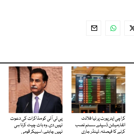
کراچی ایئرپورٹ پر نیا فلائٹ
پی ٹی آئی کو مذاکرات کی دعوت
انفارمیشن ڈسپلے سسٹم نصب
نہیں دی، وہ بات چیت کرنا ہی
کرنے کا فیصلہ، ٹینڈر جاری
نہیں چاہتے، اسپیکر قومی