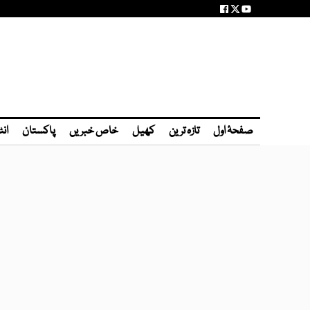
صفحۂ اول
تازہ ترین
کھیل
خاص خبریں
پاکستان
انٹ