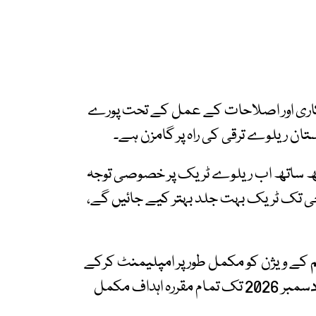
اری اور اصلاحات کے عمل کے تحت پورے
تان ریلوے ترقی کی راہ پر گامزن ہے۔
ساتھ ساتھ اب ریلوے ٹریک پر خصوصی توجہ
چی تک ٹریک بہت جلد بہتر کیے جائیں گے،
ظم کے ویژن کو مکمل طور پر امپلیمنٹ کرکے
ریلوے کے تمام اہداف حاصل کرلیں گے جبکہ 31 دسمبر 2026 تک تمام مقررہ اہداف مکمل