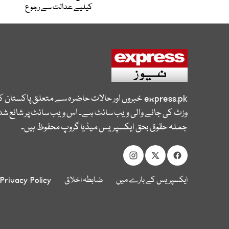
کیلیے عدالت سے رجوع
express.pk
خبروں اور حالات حاضرہ سے متعلق پاکستان 
وزٹ کی جانے والی ویب سائٹ ہے۔ اس ویب سائٹ پر شائع شدہ
جملہ حقوق بحق ایکسپریس میڈیا گروپ محفوظ ہیں۔
ایکسپریس کے بارے میں
ضابطہ اخلاق
Privacy Policy