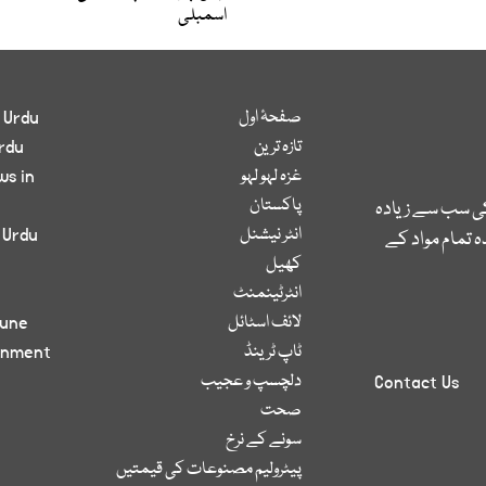
اسمبلی
صفحۂ اول
 Urdu
تازہ ترین
rdu
غزہ لہو لہو
ws in
پاکستان
کی سب سے زیادہ
انٹر نیشنل
 Urdu
 تمام مواد کے
کھیل
انٹرٹینمنٹ
لائف اسٹائل
bune
ٹاپ ٹرینڈ
inment
دلچسپ و عجیب
Contact Us
صحت
سونے کے نرخ
پیٹرولیم مصنوعات کی قیمتیں