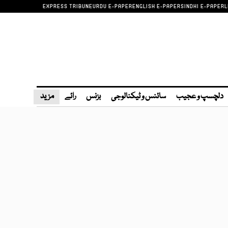
EXPRESS TRIBUNE
URDU E-PAPER
ENGLISH E-PAPER
SINDHI E-PAPER
L
دلچسپ و عجیب
سائنس و ٹیکنالوجی
بزنس
رائے
مزید