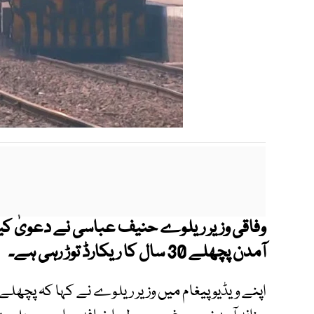
وفاقی وزیر ریلوے حنیف عباسی نے دعویٰ کی
آمدن پچھلے 30 سال کا ریکارڈ توڑ رہی ہے۔