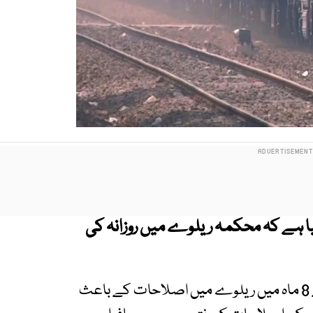
ا ہے کہ محکمہ ریلوے میں روزانہ کی
اپنے ویڈیو پیغام میں وزیر ریلوے نے کہا کہ پچھلے 8 ماہ میں ریلوے میں اصلاحات کے باعث