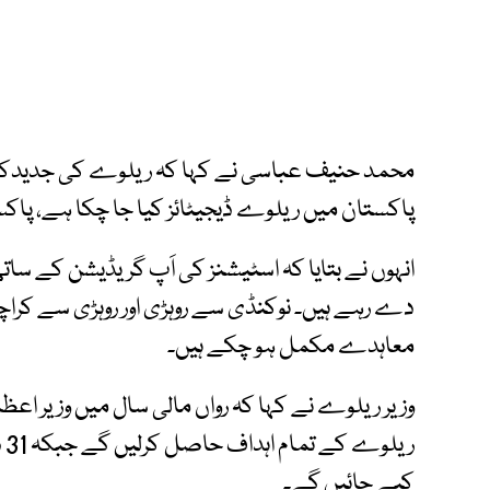
محمد حنیف عباسی نے کہا کہ ریلوے کی جدیدک
پاکستان میں ریلوے ڈیجیٹائز کیا جا چکا ہے، پاکس
انہوں نے بتایا کہ اسٹیشنز کی اَپ گریڈیشن کے 
دے رہے ہیں۔ نوکنڈی سے روہڑی اور روہڑی سے کرا
معاہدے مکمل ہو چکے ہیں۔
وزیر ریلوے نے کہا کہ رواں مالی سال میں وزیر اع
کیے جائیں گے۔