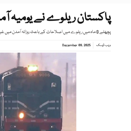
پاکستان ریلوے نے یومیہ آمدن کا 30 سالہ ریکار
پچھلے 8 ماہ میں ریلوے میں اصلاحات کے باعث روزانہ آمدن میں غیر معمولی اضافہ ہوا ہے، وزیر ریلوے
ویب ڈیسک
December 09, 2025