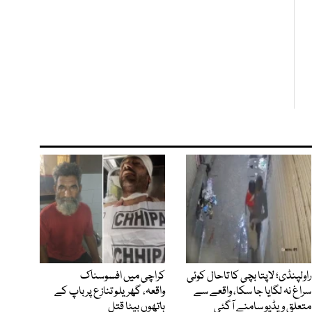
راولپنڈی؛ لاپتا بچی کا تاحال کوئی
کراچی میں افسوسناک
سراغ نہ لگایا جا سکا، واقعے سے
واقعہ، گھریلو تنازع پر باپ کے
متعلق ویڈیو سامنے آگئی
ہاتھوں بیٹا قتل