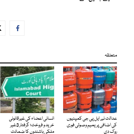
متعلقہ
عدالت نے ایل پی جی کمپنیوں
انسانی اعضاء کی غیرقانونی
کی اضافی پریمیم وصولی فوری
خرید و فروخت؛ گرفتار 3غیر
روک دی
ملکی باشندوں کا ضمانت