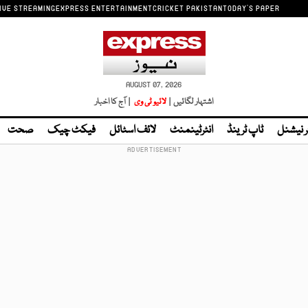
IVE STREAMING
EXPRESS ENTERTAINMENT
CRICKET PAKISTAN
TODAY'S PAPER
AUGUST 07, 2026
اشتہار لگائیں |
لائیو ٹی وی
| آج کا اخبار
ر نیشنل
ٹاپ ٹرینڈ
انٹرٹینمنٹ
لائف اسٹائل
فیکٹ چیک
صحت