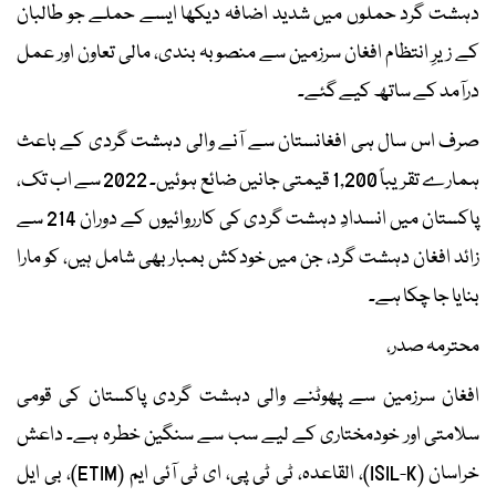
دہشت گرد حملوں میں شدید اضافہ دیکھا ایسے حملے جو طالبان
کے زیرِ انتظام افغان سرزمین سے منصوبہ بندی، مالی تعاون اور عمل
درآمد کے ساتھ کیے گئے۔
صرف اس سال ہی افغانستان سے آنے والی دہشت گردی کے باعث
ہمارے تقریباً 1,200 قیمتی جانیں ضائع ہوئیں۔ 2022 سے اب تک،
پاکستان میں انسدادِ دہشت گردی کی کارروائیوں کے دوران 214 سے
زائد افغان دہشت گرد، جن میں خودکش بمبار بھی شامل ہیں، کو مارا
بنایا جا چکا ہے۔
محترمہ صدر،
افغان سرزمین سے پھوٹنے والی دہشت گردی پاکستان کی قومی
سلامتی اور خودمختاری کے لیے سب سے سنگین خطرہ ہے۔ داعش
خراسان (ISIL-K)، القاعدہ، ٹی ٹی پی، ای ٹی آئی ایم (ETIM)، بی ایل