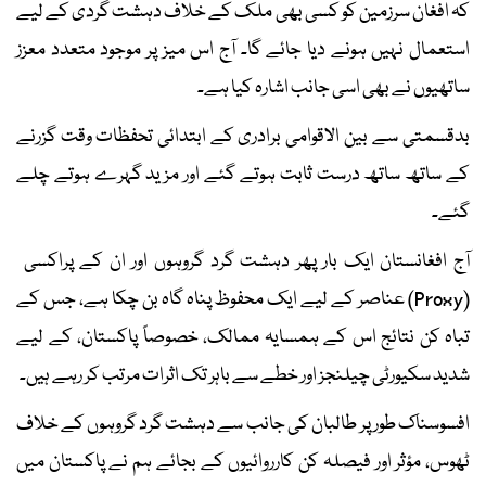
کہ افغان سرزمین کو کسی بھی ملک کے خلاف دہشت گردی کے لیے
استعمال نہیں ہونے دیا جائے گا۔ آج اس میز پر موجود متعدد معزز
ساتھیوں نے بھی اسی جانب اشارہ کیا ہے۔
بدقسمتی سے بین الاقوامی برادری کے ابتدائی تحفظات وقت گزرنے
کے ساتھ ساتھ درست ثابت ہوتے گئے اور مزید گہرے ہوتے چلے
گئے۔
آج افغانستان ایک بار پھر دہشت گرد گروہوں اور ان کے پراکسی
(Proxy) عناصر کے لیے ایک محفوظ پناہ گاہ بن چکا ہے، جس کے
تباہ کن نتائج اس کے ہمسایہ ممالک، خصوصاً پاکستان، کے لیے
شدید سکیورٹی چیلنجز اور خطے سے باہر تک اثرات مرتب کر رہے ہیں۔
افسوسناک طور پر طالبان کی جانب سے دہشت گرد گروہوں کے خلاف
ٹھوس، مؤثر اور فیصلہ کن کارروائیوں کے بجائے ہم نے پاکستان میں