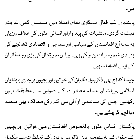
ہیں۔
پابندیاں، غیر فعال بینکاری نظام، امداد میں مسلسل کمی، غربت،
دہشت گردی، منشیات کی پیداوار اور انسانی حقوق کی خلاف ورزیاں
یہ سب آج افغانستان کے سیاسی اور سماجی و اقتصادی ڈھانچے کی
بنیادی خصوصیات بن چکی ہیں، اور اس صورتحال کی بڑی وجہ طالبان
کے اپنے اقدامات ہیں۔
جیسا کہ آج بھی ذکر ہوا، طالبان کی خواتین اور بچیوں پر جاری پابندیاں
اسلامی روایات اور مسلم معاشرے کے اصولوں سے مطابقت نہیں
رکھتیں، جس کی نشاندہی او آئی سی کے رکن ممالک بھی متعدد
مواقع پر کر چکے ہیں۔
پاکستان انسانی حقوق، بالخصوص افغانستان میں خواتین اور بچیوں
کے حقوق کے بارے میں بین الاقوامی برادری کے تحفظات سے مکمل