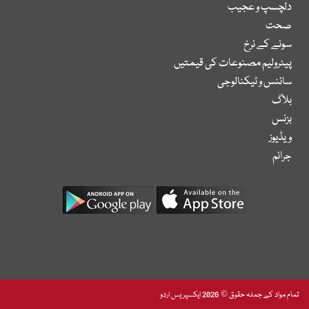
دلچسپ و عجیب
صحت
سونے کے نرخ
پیٹرولیم مصنوعات کی قیمتیں
سائنس و ٹیکنالوجی
بلاگ
بزنس
ویڈیوز
جرائم
تمام مواد کے جملہ حقوق © 2026 ایکسپریس اردو