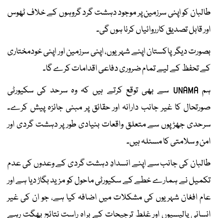
طالبان کو اپنی سرزمین پر موجود دہشت گرد گروہوں کے خلاف ٹھوس
اور قابل تصدیق کارروائیاں کرنا ہوں گی۔
بصورت دیگر پاکستان اپنے شہریوں، اپنی سرزمین اور اپنی خودمختاری
کے تحفظ کے لیے تمام ضروری دفاعی اقدامات کرے گا۔
ہم UNAMA سے بھی توقع کرتے ہیں کہ وہ سرحد کی سکیورٹی
صورتحال کا غیر جانب دارانہ اور حقائق پر مبنی جائزہ پیش کرے۔
سرحدی جھڑپوں سے متعلق واقعات بنیادی طور پر دہشت گردی اور
امن و سلامتی کا مسئلہ ہیں۔
طالبان کی جانب سے اپنے انسدادِ دہشت گردی کے وعدوں کی عدم
تکمیل نے ہمارے خطے کے سکیورٹی ماحول کو مزید بگاڑ دیا ہے اور
عام افغان شہریوں کی مشکلات میں اضافہ کیا ہے، جو ان کی غیر
انسانی پالیسیوں اور غلط ترجیحات کے براہِ راست نتائج بھگت رہے