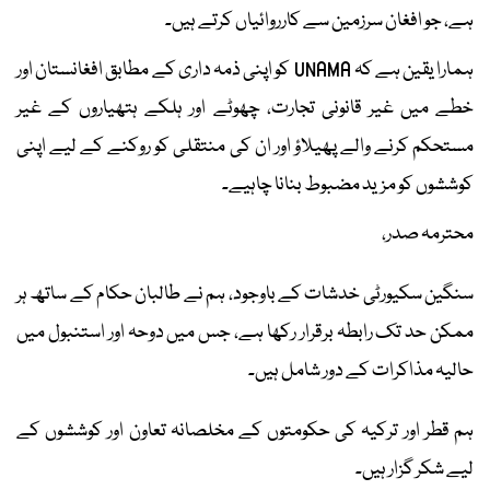
ہے، جو افغان سرزمین سے کارروائیاں کرتے ہیں۔
ہمارا یقین ہے کہ UNAMA کو اپنی ذمہ داری کے مطابق افغانستان اور
خطے میں غیر قانونی تجارت، چھوٹے اور ہلکے ہتھیاروں کے غیر
مستحکم کرنے والے پھیلاؤ اور ان کی منتقلی کو روکنے کے لیے اپنی
کوششوں کو مزید مضبوط بنانا چاہیے۔
محترمہ صدر،
سنگین سکیورٹی خدشات کے باوجود، ہم نے طالبان حکام کے ساتھ ہر
ممکن حد تک رابطہ برقرار رکھا ہے، جس میں دوحہ اور استنبول میں
حالیہ مذاکرات کے دور شامل ہیں۔
ہم قطر اور ترکیہ کی حکومتوں کے مخلصانہ تعاون اور کوششوں کے
لیے شکر گزار ہیں۔