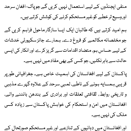
منفی ایجنڈوں کے لیے استعمال نہیں کریں گے جو پاک-افغان سرحد
اور وسیع تر خطے کو غیر مستحکم کرنے کی کوشش کرتے ہیں۔
ہم امید کرتے ہیں کہ طالبان ایک ایسا سازگار ماحول فراہم کریں گے
جو مخلصانہ مکالمے کو فروغ دے، ہمارے جائز سکیورٹی خدشات
کے لیے حساس ہو، متضاد اقدامات سے گریز کرے اور انکار کی ایسی
حالت سے باہر نکلیں، جو کسی کے بھی مفاد میں نہیں ہے۔
پاکستان کے لیے افغانستان کی اہمیت خاص ہے۔ جغرافیائی طور پر
قریبی ہمسایہ ہونے کے ناطے، لمبی سرحد کے علاوہ گہرے مذہبی
و تاریخی روابط، ثقافتی تعلقات اور برادری کے بندھن بانٹنے والے،
افغانستان میں امن و استحکام کی خواہش پاکستان سے زیادہ کسی
ملک کی نہیں ہے۔
اور افغانستان میں دہائیوں کے تنازعے اور غیر مستحکم صورتحال کے