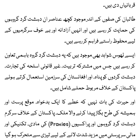
قربانیاں دی ہیں۔
طالبان کی صفوں کے اندر موجود کچھ عناصر ان دہشت گرد گروہوں
کی حمایت کر رہے ہیں اور انہیں آزادانہ اور بے خوف سرگرمیوں کے
لیے محفوظ راستے فراہم کر رہے ہیں۔
ایسے ٹھوس شواہد بھی موجود ہیں کہ یہ دہشت گرد گروہ باہمی تعاون
کر رہے ہیں جس میں مشترکہ تربیت، غیر قانونی اسلحہ کی تجارت،
دہشت گردوں کو پناہ، اور افغانستان کی سرزمین استعمال کرتے ہوئے
پاکستان کے خلاف مربوط حملے شامل ہیں۔
اور حیرت کی بات نہیں کہ خطے کا ایک بدخواہ، موقع پرست اور
ہمیشہ کی طرح بگاڑ پیدا کرنے والا ملک، پاکستان کے خلاف سرگرم
دہشت گرد گروہوں اور پراکسیوں (Proxies) کی مادی، تکنیکی اور
مالی سرپرستی میں مزید شدت لانے کے لیے تیزی سے متحرک ہو گیا