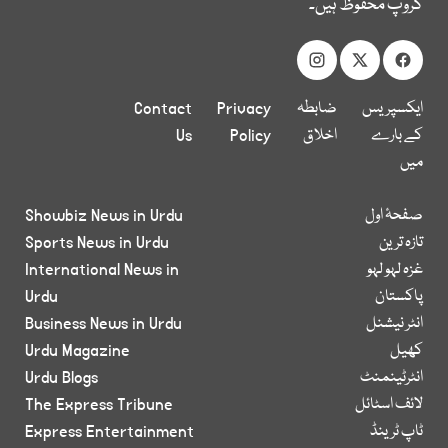
گروپ محفوظ ہیں۔
ایکسپریس
ضابطہ
Privacy
Contact
کے بارے
اخلاق
Policy
Us
میں
صفحۂ اول
Showbiz News in Urdu
تازہ ترین
Sports News in Urdu
غزہ لہو لہو
International News in
پاکستان
Urdu
انٹر نیشنل
Business News in Urdu
کھیل
Urdu Magazine
انٹرٹینمنٹ
Urdu Blogs
لائف اسٹائل
The Express Tribune
ٹاپ ٹرینڈ
Express Entertainment