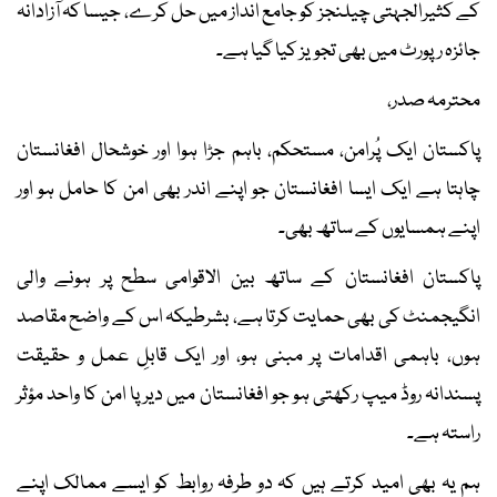
کے کثیرالجہتی چیلنجز کو جامع انداز میں حل کرے، جیسا کہ آزادانہ
جائزہ رپورٹ میں بھی تجویز کیا گیا ہے۔
محترمہ صدر،
پاکستان ایک پُرامن، مستحکم، باہم جڑا ہوا اور خوشحال افغانستان
چاہتا ہے ایک ایسا افغانستان جو اپنے اندر بھی امن کا حامل ہو اور
اپنے ہمسایوں کے ساتھ بھی۔
پاکستان افغانستان کے ساتھ بین الاقوامی سطح پر ہونے والی
انگیجمنٹ کی بھی حمایت کرتا ہے، بشرطیکہ اس کے واضح مقاصد
ہوں، باہمی اقدامات پر مبنی ہو، اور ایک قابلِ عمل و حقیقت
پسندانہ روڈ میپ رکھتی ہو جو افغانستان میں دیرپا امن کا واحد مؤثر
راستہ ہے۔
ہم یہ بھی امید کرتے ہیں کہ دو طرفہ روابط کو ایسے ممالک اپنے