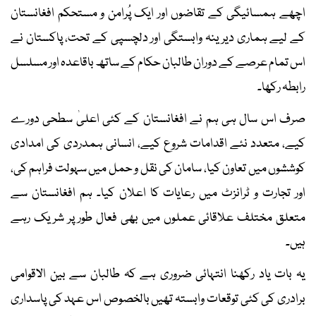
اچھے ہمسائیگی کے تقاضوں اور ایک پُرامن و مستحکم افغانستان
کے لیے ہماری دیرینہ وابستگی اور دلچسپی کے تحت، پاکستان نے
اس تمام عرصے کے دوران طالبان حکام کے ساتھ باقاعدہ اور مسلسل
رابطہ رکھا۔
صرف اس سال ہی ہم نے افغانستان کے کئی اعلیٰ سطحی دورے
کیے، متعدد نئے اقدامات شروع کیے، انسانی ہمدردی کی امدادی
کوششوں میں تعاون کیا، سامان کی نقل و حمل میں سہولت فراہم کی،
اور تجارت و ٹرانزٹ میں رعایات کا اعلان کیا۔ ہم افغانستان سے
متعلق مختلف علاقائی عملوں میں بھی فعال طور پر شریک رہے
ہیں۔
یہ بات یاد رکھنا انتہائی ضروری ہے کہ طالبان سے بین الاقوامی
برادری کی کئی توقعات وابستہ تھیں بالخصوص اس عہد کی پاسداری