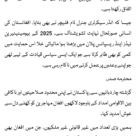
اتفاق رکھتا ہے۔
جیسا کہ انڈر سیکرٹری جنرل ٹام فلیچر نے بھی بتایا، افغانستان کی
انسانی صورتحال نہایت تشویشناک ہے۔ 2025 کے ہیومینیٹیرین
نیڈز اینڈ ریسپانس پلان میں بڑھتا ہوا مالیاتی خلا اس حمایت میں
کمی کو بھی ظاہر کرتا ہے جو ایک ایسی سیاسی قیادت کے لیے تھی
جو اپنے وعدوں پر عمل کرنے میں ناکام رہی ہے۔
محترمہ صدر،
گزشتہ چار دہائیوں سے، پاکستان نے اپنی محدود صلاحیتوں اور ناکافی
بین الاقوامی امداد کے باوجود لاکھوں افغان مہاجرین کو کھلے دل سے
خوش آمدید کہا۔
ہمیں بڑی تعداد میں غیر قانونی غیر ملکیوں، جن میں افغان بھی