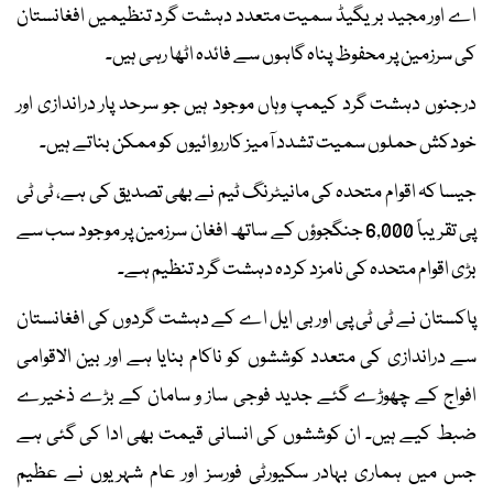
اے اور مجید بریگیڈ سمیت متعدد دہشت گرد تنظیمیں افغانستان
کی سرزمین پر محفوظ پناہ گاہوں سے فائدہ اٹھا رہی ہیں۔
درجنوں دہشت گرد کیمپ وہاں موجود ہیں جو سرحد پار دراندازی اور
خودکش حملوں سمیت تشدد آمیز کارروائیوں کو ممکن بناتے ہیں۔
جیسا کہ اقوام متحدہ کی مانیٹرنگ ٹیم نے بھی تصدیق کی ہے، ٹی ٹی
پی تقریباً 6,000 جنگجوؤں کے ساتھ افغان سرزمین پر موجود سب سے
بڑی اقوام متحدہ کی نامزد کردہ دہشت گرد تنظیم ہے۔
پاکستان نے ٹی ٹی پی اور بی ایل اے کے دہشت گردوں کی افغانستان
سے دراندازی کی متعدد کوششوں کو ناکام بنایا ہے اور بین الاقوامی
افواج کے چھوڑے گئے جدید فوجی ساز و سامان کے بڑے ذخیرے
ضبط کیے ہیں۔ ان کوششوں کی انسانی قیمت بھی ادا کی گئی ہے
جس میں ہماری بہادر سکیورٹی فورسز اور عام شہریوں نے عظیم