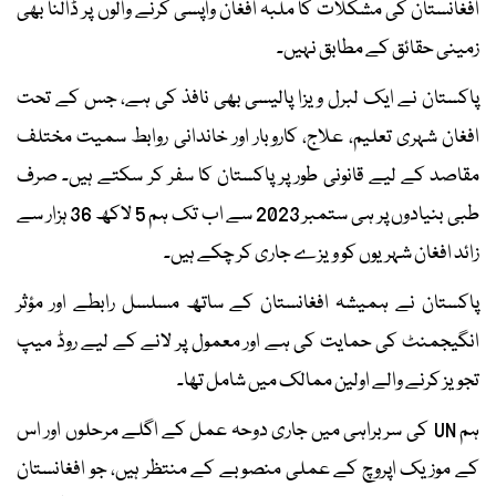
افغانستان کی مشکلات کا ملبہ افغان واپسی کرنے والوں پر ڈالنا بھی
زمینی حقائق کے مطابق نہیں۔
پاکستان نے ایک لبرل ویزا پالیسی بھی نافذ کی ہے، جس کے تحت
افغان شہری تعلیم، علاج، کاروبار اور خاندانی روابط سمیت مختلف
مقاصد کے لیے قانونی طور پر پاکستان کا سفر کر سکتے ہیں۔ صرف
طبی بنیادوں پر ہی ستمبر 2023 سے اب تک ہم 5 لاکھ 36 ہزار سے
زائد افغان شہریوں کو ویزے جاری کر چکے ہیں۔
پاکستان نے ہمیشہ افغانستان کے ساتھ مسلسل رابطے اور مؤثر
انگیجمنٹ کی حمایت کی ہے اور معمول پر لانے کے لیے روڈ میپ
تجویز کرنے والے اولین ممالک میں شامل تھا۔
ہم UN کی سربراہی میں جاری دوحہ عمل کے اگلے مرحلوں اور اس
کے موزیک اپروچ کے عملی منصوبے کے منتظر ہیں، جو افغانستان