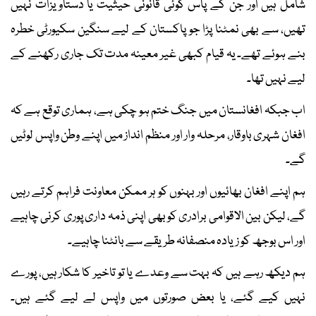
شامل ہیں اور جن کے پاس کوئی قانونی حیثیت یا دستاویزات نہیں
تھیں، سے بھی نمٹنا پڑا جو پاکستان کے لیے سنگین سکیورٹی خطرہ
بنے ہوئے تھے۔ یہ قیام کبھی غیر معینہ مدت تک جاری رکھنے کے
لیے نہیں تھا۔
اب جبکہ افغانستان میں جنگ ختم ہو چکی ہے، ہماری توقع ہے کہ
افغان شہری باوقار، مرحلہ وار اور منظم انداز میں اپنے وطن واپس لوٹیں
گے۔
ہم اپنے افغان بھائیوں اور بہنوں کو ہر ممکن معاونت فراہم کرتے رہیں
گے، لیکن بین الاقوامی برادری کو بھی اپنی ذمہ داری پوری کرنی چاہیے
اور اس بوجھ کو زیادہ منصفانہ طریقے سے بانٹنا چاہیے۔
ہم دیکھ رہے ہیں کہ بہت سے وعدے یا تو تاخیر کا شکار ہیں، پورے
نہیں کیے گئے، یا بعض صورتوں میں واپس لے لیے گئے ہیں۔