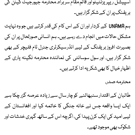
اسپیشل ریپریزنٹیٹو اور قائم مقام سربراہ، محترمہ جیورجیٹ گینن کی
بریفنگ پر ان کے شکر گزار ہیں۔
ہم UNAMA کے کردار اور ان کے اس کام کی قدر کرتے ہیں جو وہ نہایت
مشکل حالات میں انجام دے رہے ہیں۔ ہم انسانی صورتحال پر ان کی
بصیرت افروز بریفنگ کے لیے انڈر سیکرٹری جنرل ٹام فلیچر کے بھی
شکر گزار ہیں، اور سول سوسائٹی کی نمائندہ محترمہ نگینہ یاری کے
اظہارِ خیال کا بھی شکریہ ادا کرتے ہیں۔
محترمہ صدر،
طالبان کے اقتدار سنبھالنے کو چار سال سے زیادہ عرصہ گزر چکا ہے
ایک ایسا واقعہ جس نے خانہ جنگی کا خاتمہ کیا اور افغانستان کے
لیے امید کی ایک کرن پیدا کی، اگرچہ اس کے ساتھ گہری خدشات اور
شکوک بھی موجود تھے۔