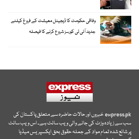
وفاقی حکومت کا ڈیجیٹل معیشت کے فروغ کیلئے
جدید آئی ٹی کورسز شروع کرنے کا فیصلہ
express.pk
خبروں اور حالات حاضرہ سے متعلق پاکستان کی
سب سے زیادہ وزٹ کی جانے والی ویب سائٹ ہے۔ اس ویب سائٹ
پر شائع شدہ تمام مواد کے جملہ حقوق بحق ایکسپریس میڈیا