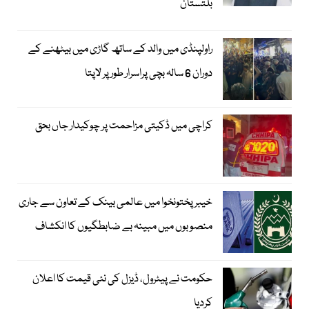
بلتستان
راولپنڈی میں والد کے ساتھ گاڑی میں بیٹھنے کے
دوران 6 سالہ بچی پراسرار طور پر لاپتا
کراچی میں ڈکیتی مزاحمت پر چوکیدار جاں بحق
خیبرپختونخوا میں عالمی بینک کے تعاون سے جاری
منصوبوں میں مبینہ بے ضابطگیوں کا انکشاف
حکومت نے پیٹرول، ڈیزل کی نئی قیمت کا اعلان
کردیا