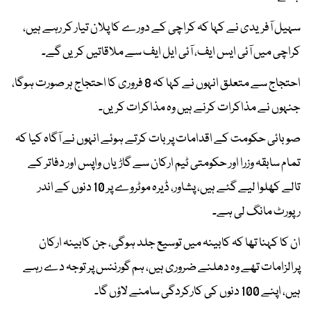
سہیل آفریدی نے کہا کہ کراچی کے دورے کا پلان تیار کر رہے ہیں،
کراچی میں آئی ایس ایف، آئی ایل ایف سے ملاقاتیں کریں گے۔
احتجاج سے متعلق انہوں نے کہا کہ 8 فروری کا احتجاج ہر صورت ہوگا،
جنہوں نے مذاکرات کرنے ہیں وہ مذاکرات کریں۔
صوبائی حکومت کے اقدامات پر بات کرتے ہوئے انہوں نے آگاہ کیا کہ
تمام سابقہ وزرا اور حکومتی ٹیم ارکان سے گاڑیاں واپس اور دفاتر کے
تالے کھلوا لیے گئے ہیں، پشاور، ڈیرہ موٹروے پر 10 دنوں کے اندر
رپورٹ مانگ لی ہے۔
ان کا کہنا تھا کہ کابینہ میں توسیع جلد ہوگی، جن کابینہ ارکان
پرالزامات تھے وہ دھلنے ضروری ہیں، ہم گورننس پر توجہ دے رہے
ہیں، اپنے 100 دنوں کی کارکردگی سامنے لاؤں گا۔