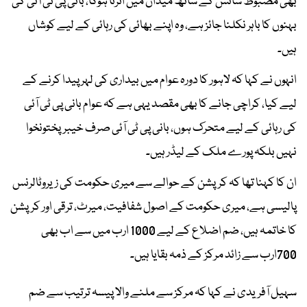
بھی مضبوط سانس کے ساتھ میدان میں اترنا ہوگا، بانی پی ٹی آئی کی
بہنوں کا باہر نکلنا جائز ہے، وہ اپنے بھائی کی رہائی کے لیے کوشاں
ہیں۔
انہوں نے کہا کہ لاہور کا دورہ عوام میں بیداری کی لہر پیدا کرنے کے
لیے کیا، کراچی جانے کا بھی مقصد یہی ہے کہ عوام بانی پی ٹی آئی
کی رہائی کے لیے متحرک ہوں، بانی پی ٹی آئی صرف خیبرپختونخوا
نہیں بلکہ پورے ملک کے لیڈر ہیں۔
ان کا کہنا تھا کہ کرپشن کے حوالے سے میری حکومت کی زیروٹالرنس
پالیسی ہے، میری حکومت کے اصول شفافیت، میرٹ، ترقی اور کرپشن
کا خاتمہ ہیں، ضم اضلاع کے لیے 1000 ارب میں سے اب بھی
700ارب سے زائد مرکز کے ذمہ بقایا ہیں۔
سہیل آفریدی نے کہا کہ مرکز سے ملنے والا پیسہ ترتیب سے ضم