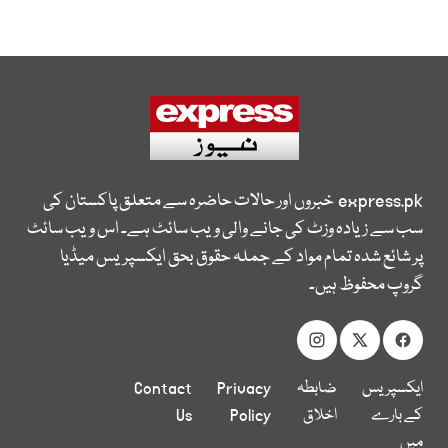
express.pk
خبروں اور حالات حاضرہ سے متعلق پاکستان کی
سب سے زیادہ وزٹ کی جانے والی ویب سائٹ ہے۔ اس ویب سائٹ
پر شائع شدہ تمام مواد کے جملہ حقوق بحق ایکسپریس میڈیا
گروپ محفوظ ہیں۔
ایکسپریس
ضابطہ
Privacy
Contact
کے بارے
اخلاق
Policy
Us
میں