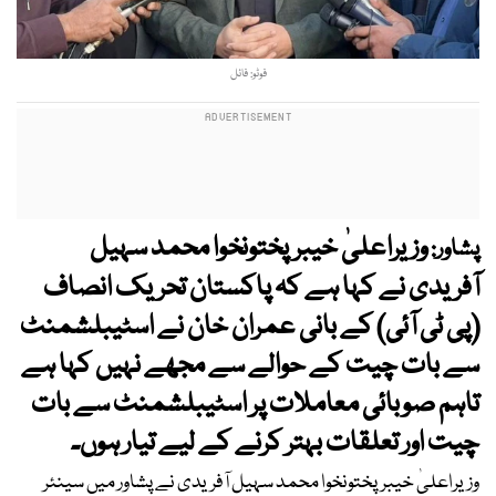
فوٹو: فائل
وزیراعلیٰ خیبرپختونخوا محمد سہیل
پشاور:
آفریدی نے کہا ہے کہ پاکستان تحریک انصاف
(پی ٹی آئی) کے بانی عمران خان نے اسٹیبلشمنٹ
سے بات چیت کے حوالے سے مجھے نہیں کہا ہے
تاہم صوبائی معاملات پر اسٹیبلشمنٹ سے بات
چیت اور تعلقات بہتر کرنے کے لیے تیار ہوں۔
وزیراعلیٰ خیبرپختونخوا محمد سہیل آفریدی نے پشاور میں سینئر