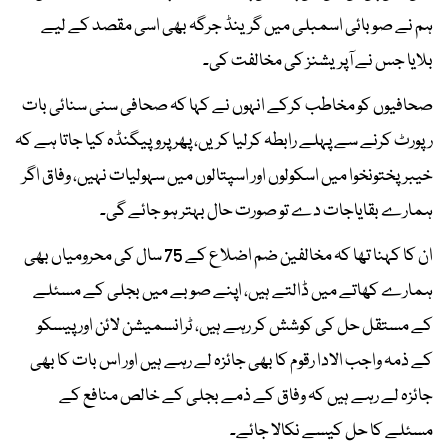
ہم نے صوبائی اسمبلی میں گرینڈ جرگہ بھی اسی مقصد کے لیے
بلایا جس نے آپریشنز کی مخالفت کی۔
صحافیوں کو مخاطب کرکے انہوں نے کہا کہ صحافی سنی سنائی بات
رپورٹ کرنے سے پہلے رابطہ کرلیا کریں، پھر پروپیگنڈہ کیا جاتا ہے کہ
خیبرپختونخوا میں اسکولوں اور اسپتالوں میں سہولیات نہیں، وفاق اگر
ہمارے بقایاجات دے تو صورت حال بہتر ہو جائے گی۔
ان کا کہنا تھا کہ مخالفین ضم اضلاع کے 75 سال کی محرومیاں بھی
ہمارے کھاتے میں ڈالتے ہیں، اپنے صوبے میں بجلی کے مسئلے
کے مستقل حل کی کوشش کر رہے ہیں، ٹرانسمیشن لائن اور پیسکو
کے ذمہ واجب الادا رقوم کا بھی جائزہ لے رہے ہیں اور اس بات کا بھی
جائزہ لے رہے ہیں کہ وفاق کے ذمے بجلی کے خالص منافع کے
مسئلے کا حل کیسے نکالا جائے۔