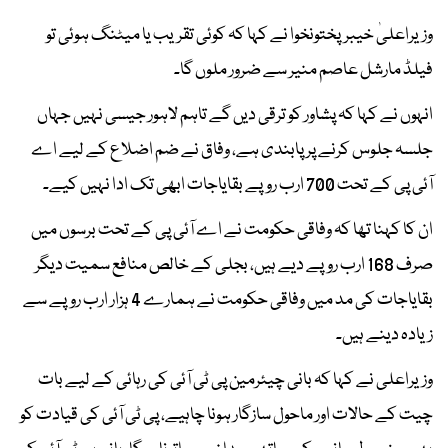
وزیراعلیٰ خیبرپختونخوا نے کہا کہ کوئی تقریب یا میٹنگ ہوئی تو
فیلڈ مارشل عاصم منیر سے ضرور ملوں گا۔
انہوں نے کہا کہ پشاور کو ترقی دیں گے تاہم لاہور جیسی نہیں جہاں
جلسہ جلوس کرنے پر پابندی ہے، وفاق نے ضم اضلاع کے لیے اے
آئی پی کے تحت 700 ارب روپے بقایاجات ابھی تک ادا نہیں کیے۔
ان کا کہنا تھا کہ وفاقی حکومت نے اے آئی پی کے تحت برسوں میں
صرف 168 ارب روپے دیے ہیں، بجلی کے خالص منافع سمیت دیگر
بقایاجات کی مد میں وفاقی حکومت نے ہمارے 4 ہزار ارب روپے سے
زیادہ دینے ہیں۔
وزیراعلی نے کہا کہ بانی چیئرمین پی ٹی آئی کی رہائی کے لیے بات
چیت کے حالات اور ماحول سازگار ہونا چاہیے، پی ٹی آئی کی قیادت کو