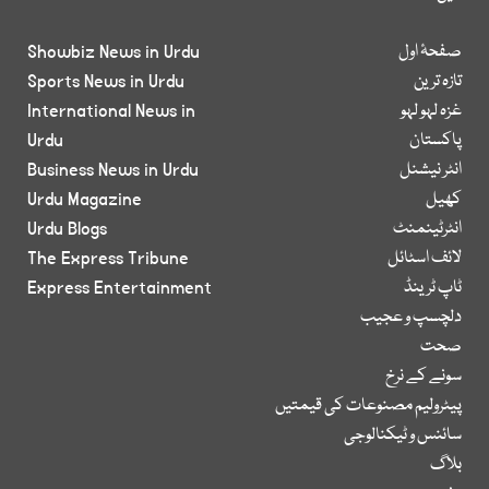
صفحۂ اول
Showbiz News in Urdu
تازہ ترین
Sports News in Urdu
غزہ لہو لہو
International News in
پاکستان
Urdu
انٹر نیشنل
Business News in Urdu
کھیل
Urdu Magazine
انٹرٹینمنٹ
Urdu Blogs
لائف اسٹائل
The Express Tribune
ٹاپ ٹرینڈ
Express Entertainment
دلچسپ و عجیب
صحت
سونے کے نرخ
پیٹرولیم مصنوعات کی قیمتیں
سائنس و ٹیکنالوجی
بلاگ