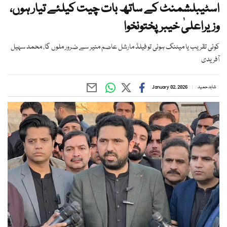
اسٹیبلشمنٹ کے ساتھ بات چیت کیلئے تیار ہوں،
وزیراعلیٰ خیبرپختونخوا
کوئی تقریب یا میٹنگ ہوئی تو فیلڈ مارشل عاصم منیر سے ضرور ملوں گا، محمد سہیل
آفریدی
شاہد حمید
January 02, 2026