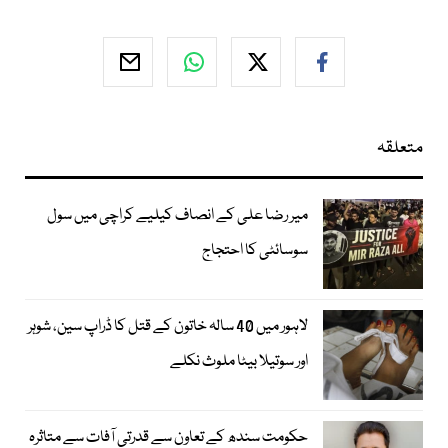
متعلقہ
میر رضا علی کے انصاف کیلیے کراچی میں سول
سوسائٹی کا احتجاج
لاہور میں 40 سالہ خاتون کے قتل کا ڈراپ سین، شوہر
اور سوتیلا بیٹا ملوث نکلے
حکومت سندھ کے تعاون سے قدرتی آفات سے متاثرہ