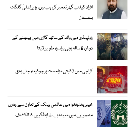
افراد کیلئے گھر تعمیر کر رہے ہیں، وزیراعلیٰ گلگت
بلتستان
راولپنڈی میں والد کے ساتھ گاڑی میں بیٹھنے کے
دوران 6 سالہ بچی پراسرار طور پر لاپتا
کراچی میں ڈکیتی مزاحمت پر چوکیدار جاں بحق
خیبرپختونخوا میں عالمی بینک کے تعاون سے جاری
منصوبوں میں مبینہ بے ضابطگیوں کا انکشاف