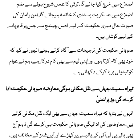
اضلاع میں خرچ کیا جائے گا، ترقی کا عمل شروع ہونے سے ضم
اضلاع میں عسکریت پسندی کا خاتمہ ہوجائے گا، امن وامان کی
صورت حال میری حکومت کے لیے اصل چینلج ہے جس پر قابو پانے
کے لیے کوشاں ہیں۔
صوبائی حکومت کی ترجیحات سے آگاہ کرتے ہوئے انہوں نے کہا کہ
خود بھی کام کرتا ہوں اور اپنی ٹیم سے بھی کام درکار ہے، ہم نے عوام
کو تبدیلی برپا کرکے دکھانی ہے۔
تیراہ سمیت جہاں سے نقل مکانی ہوگی معاوضہ صوبائی حکومت ادا
کرے گی، وزیراعلیٰ
انہوں نے بتایا کہ تیراہ سمیت جہاں سے بھی لوگ نقل مکانی کرتے
ہیں، معاوضوں کی ادائیگی صوبائی حکومت ہی کرے گی تاہم آج
بھی بانی پی ٹی آئی کی پالیسی پر کھڑے اور آپریشنز کے مخالف ہیں،