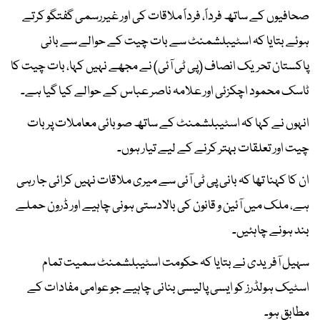
صحافیوں کے ساتھ فرداً، فرداً ملاقات کی اور غیررسمی گفتگو کرتے
ہوئے بتایا کہ اسٹیبلشمنٹ سے بات چیت کے حوالے سے بانی
پاکستان تحریک انصاف (پی ٹی آئی) نے مجھے نہیں کہا، بات چیت کا
ٹاسک محمود اچکزئی اور علامہ ناصر عباس کے حوالے کیا گیا ہے۔
انہوں نے کہا کہ اسٹیبلشمنٹ کے ساتھ صوبائی معاملات پر بات
چیت اور تعلقات بہتر کرنے کے لیے تیار ہوں۔
ان کا کہنا تھا کہ بانی پی ٹی آئی سے میری ملاقات نہیں کرائی جا رہی
ہے، ملک میں آئین و قانون کی بالادستی ہونی چاہیے اور ڈرون حملے
بند ہونے چاہئیں۔
سہیل آفریدی نے بتایا کہ حکومت اسٹیبلشمنٹ سمیت تمام
اسٹیک ہولڈرز کو ایسی پالیسی بنانی چاہیے جو عوامی مفادات کے
مطابق ہو۔