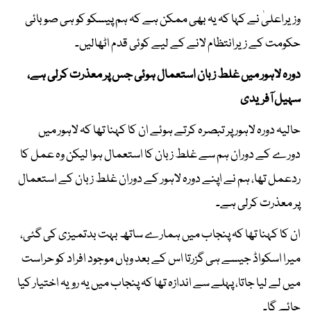
وزیراعلیٰ نے کہا کہ یہ بھی ممکن ہے کہ ہم پیسکو کو ہی صوبائی
حکومت کے زیرانتظام لانے کے لیے کوئی قدم اٹھالیں۔
دورہ لاہور میں غلط زبان استعمال ہوئی جس پر معذرت کرلی ہے،
سہیل آفریدی
حالیہ دورہ لاہور پر تبصرہ کرتے ہوئے ان کا کہنا تھا کہ لاہور میں
دورے کے دوران ہم سے غلط زبان کا استعمال ہوا لیکن وہ عمل کا
ردعمل تھا، ہم نے اپنے دورہ لاہور کے دوران غلط زبان کے استعمال
پر معذرت کرلی ہے۔
ان کا کہنا تھا کہ پنجاب میں ہمارے ساتھ بہت بدتمیزی کی گئی،
میرا اسکواڈ جیسے ہی گزرتا اس کے بعد وہاں موجود افراد کو حراست
میں لے لیا جاتا، پہلے سے اندازہ تھا کہ پنجاب میں یہ رویہ اختیار کیا
جائے گا۔