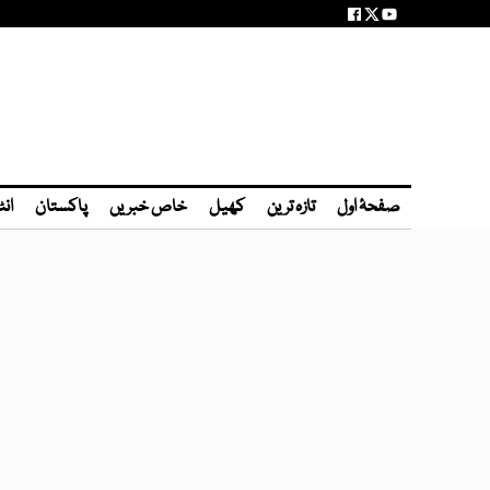
صفحۂ اول
تازہ ترین
کھیل
خاص خبریں
پاکستان
انٹ