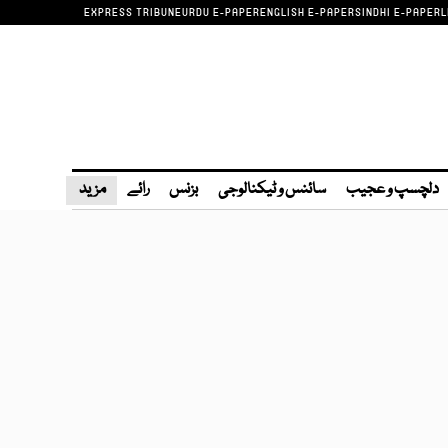
EXPRESS TRIBUNE
URDU E-PAPER
ENGLISH E-PAPER
SINDHI E-PAPER
L
دلچسپ و عجیب
سائنس و ٹیکنالوجی
بزنس
رائے
مزید