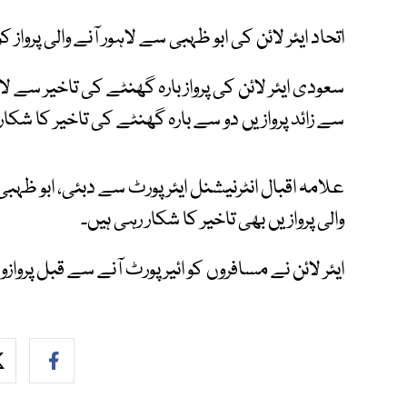
اتحاد ایئر لائن کی ابو ظہبی سے لاہور آنے والی پرواز کو
سعودی ایئر لائن کی پرواز بارہ گھنٹے کی تاخیر سے
سے زائد پروازیں دو سے بارہ گھنٹے کی تاخیر کا شکار 
علامہ اقبال انٹرنیشنل ایئرپورٹ سے دبئی، ابو ظہبی
والی پروازیں بھی تاخیر کا شکار رہی ہیں۔
ایئر لائن نے مسافروں کو ائیرپورٹ آنے سے قبل پروا