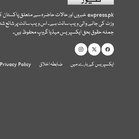
express.pk
خبروں اور حالات حاضرہ سے متعلق پاکستان 
وزٹ کی جانے والی ویب سائٹ ہے۔ اس ویب سائٹ پر شائع شدہ
جملہ حقوق بحق ایکسپریس میڈیا گروپ محفوظ ہیں۔
ایکسپریس کے بارے میں
ضابطہ اخلاق
Privacy Policy