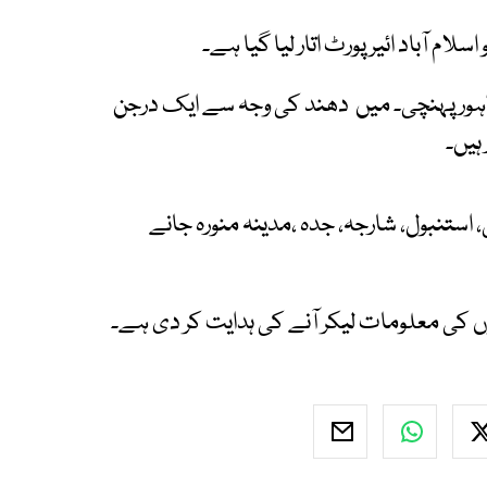
 اسلام آباد ائیرپورٹ اتار لیا گیا ہے۔
 لاہور پہنچی۔ میں دھند کی وجہ سے ایک درجن
ہیں۔
، استنبول، شارجہ، جدہ ،مدینہ منورہ جانے
زوں کی معلومات لیکر آنے کی ہدایت کر دی ہے۔