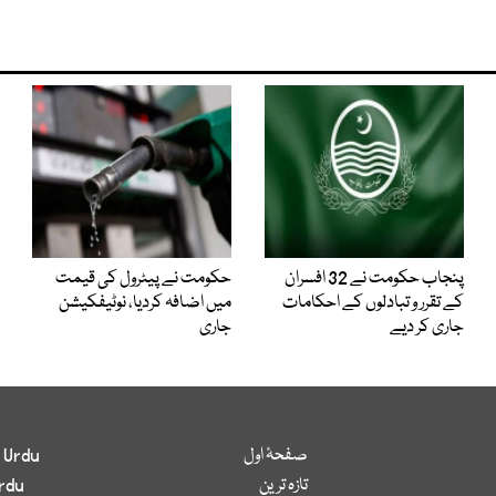
پنجاب حکومت نے 32 افسران
حکومت نے پیٹرول کی قیمت
کے تقرر و تبادلوں کے احکامات
میں اضافہ کردیا، نوٹیفکیشن
جاری کر دیے
جاری
صفحۂ اول
 Urdu
تازہ ترین
rdu