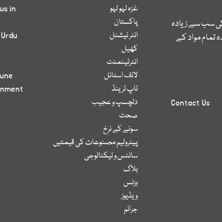
غزہ لہو لہو
ws in
پاکستان
کی سب سے زیادہ
انٹر نیشنل
 Urdu
 تمام مواد کے
کھیل
انٹرٹینمنٹ
لائف اسٹائل
bune
ٹاپ ٹرینڈ
inment
دلچسپ و عجیب
Contact Us
صحت
سونے کے نرخ
پیٹرولیم مصنوعات کی قیمتیں
سائنس و ٹیکنالوجی
بلاگ
بزنس
ویڈیوز
جرائم