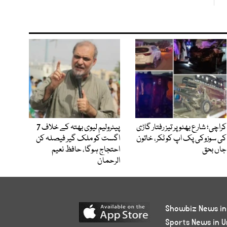
کراچی؛ شارع بھٹو پر تیز رفتار گاڑی
پیٹرولیم لیوی بھتہ کے خلاف 7
کی سوزوکی پک اپ کو ٹکر، خاتون
اگست کو ملک گیر فیصلہ کن
جاں بحق
احتجاج ہوگا، حافظ نعیم
الرحمان
Showbiz News in
Sports News in U