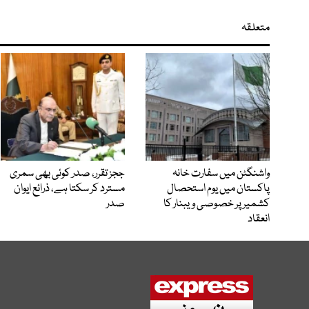
متعلقہ
واشنگٹن میں سفارت خانہ
ججز تقرر، صدر کوئی بھی سمری
پاکستان میں یوم استحصال
مسترد کر سکتا ہے، ذرائع ایوان
کشمیر پر خصوصی ویبنار کا
صدر
انعقاد