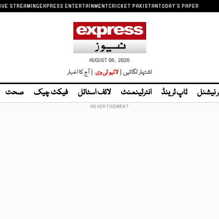
IVE STREAMING
EXPRESS ENTERTAINMENT
CRICKET PAKISTAN
TODAY'S PAPER
AUGUST 06, 2026
اشتہار لگائیں |
لائیو ٹی وی
| آج کا اخبار
ر نیشنل
ٹاپ ٹرینڈ
انٹرٹینمنٹ
لائف اسٹائل
فیکٹ چیک
صحت