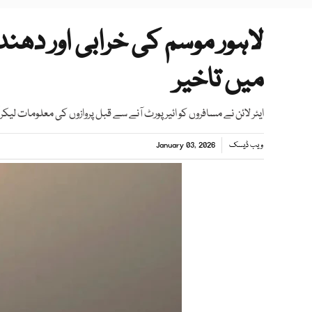
لاہور موسم کی خرابی اور دھن
میں تاخیر
ایئر لائن نے مسافروں کو ائیرپورٹ آنے سے قبل پروازوں کی معلومات لیک
ویب ڈیسک
January 03, 2026