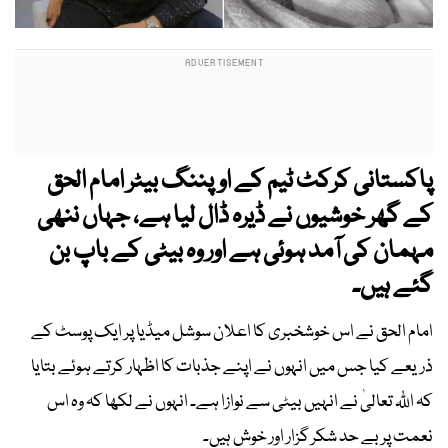
پاکستانی کرکٹ ٹیم کے اوپننگ بیٹر امام الحق
کے گھر خوشیوں نے ڈیرہ ڈال لیا ہے، جہاں ننھی
مہمان کی آمد ہوئی ہے اور وہ بیٹی کے باپ بن
گئے ہیں۔
امام الحق نے اس خوشخبری کا اعلان سوشل میڈیا پر ایک پوسٹ کے
ذریعے کیا جس میں انہوں نے اپنے جذبات کا اظہار کرتے ہوئے بتایا
کہ اللّٰہ تعالیٰ نے انہیں بیٹی سے نوازا ہے۔ انہوں نے لکھا کہ وہ اس
نعمت پر بے حد شکر گزار اور خوش ہیں۔