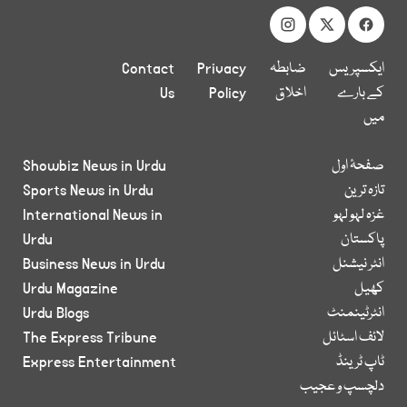
ایکسپریس
ضابطہ
Privacy
Contact
کے بارے
اخلاق
Policy
Us
میں
صفحۂ اول
Showbiz News in Urdu
تازہ ترین
Sports News in Urdu
غزہ لہو لہو
International News in
پاکستان
Urdu
انٹر نیشنل
Business News in Urdu
کھیل
Urdu Magazine
انٹرٹینمنٹ
Urdu Blogs
لائف اسٹائل
The Express Tribune
ٹاپ ٹرینڈ
Express Entertainment
دلچسپ و عجیب