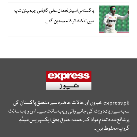
پاکستانی اسپنر نعمان علی کاؤنٹی چیمپئن شپ
میں لنکاشائر کا حصہ بن گئے
express.pk
خبروں اور حالات حاضرہ سے متعلق پاکستان کی
سب سے زیادہ وزٹ کی جانے والی ویب سائٹ ہے۔ اس ویب سائٹ
پر شائع شدہ تمام مواد کے جملہ حقوق بحق ایکسپریس میڈیا
گروپ محفوظ ہیں۔