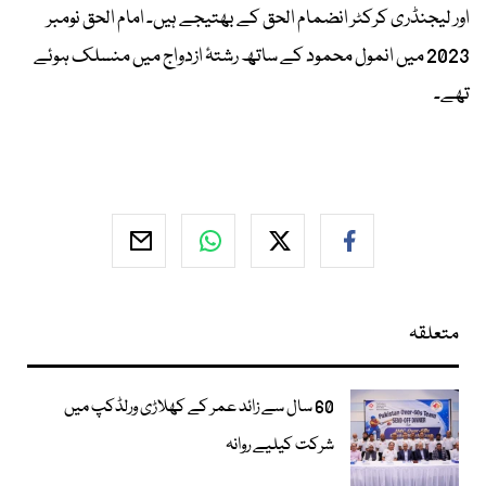
اور لیجنڈری کرکٹر انضمام الحق کے بھتیجے ہیں۔ امام الحق نومبر
2023 میں انمول محمود کے ساتھ رشتۂ ازدواج میں منسلک ہوئے
تھے۔
متعلقہ
60 سال سے زائد عمر کے کھلاڑی ورلڈکپ میں
شرکت کیلیے روانہ