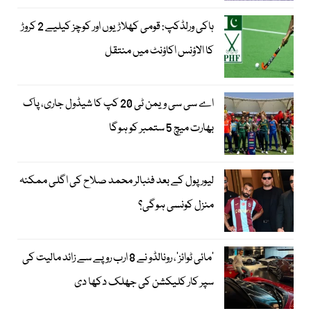
ہاکی ورلڈکپ: قومی کھلاڑیوں اور کوچز کیلیے 2 کروڑ
کا الاؤنس اکاؤنٹ میں منتقل
اے سی سی ویمن ٹی 20 کپ کا شیڈول جاری، پاک
بھارت میچ 5 ستمبر کو ہوگا
لیور پول کے بعد فٹبالر محمد صلاح کی اگلی ممکنہ
منزل کونسی ہوگی؟
’مائی ٹوائز‘، رونالڈو نے 8 ارب روپے سے زائد مالیت کی
سپر کار کلیکشن کی جھلک دکھا دی