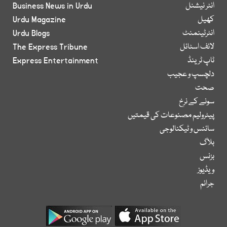
انٹر نیشنل
Business News in Urdu
کھیل
Urdu Magazine
انٹرٹینمنٹ
Urdu Blogs
لائف اسٹائل
The Express Tribune
ٹاپ ٹرینڈ
Express Entertainment
دلچسپ و عجیب
صحت
سونے کے نرخ
پیٹرولیم مصنوعات کی قیمتیں
سائنس و ٹیکنالوجی
بلاگ
بزنس
ویڈیوز
جرائم