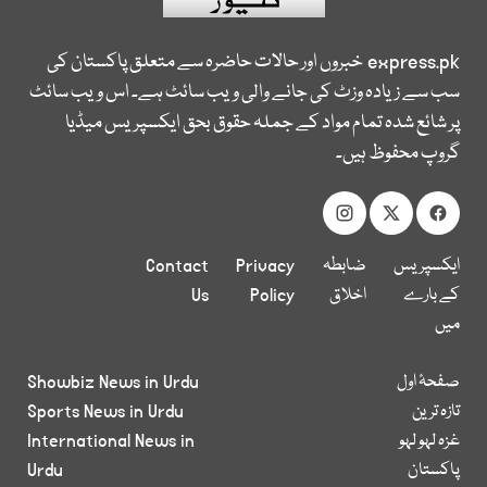
express.pk
خبروں اور حالات حاضرہ سے متعلق پاکستان کی
سب سے زیادہ وزٹ کی جانے والی ویب سائٹ ہے۔ اس ویب سائٹ
پر شائع شدہ تمام مواد کے جملہ حقوق بحق ایکسپریس میڈیا
گروپ محفوظ ہیں۔
ایکسپریس
ضابطہ
Privacy
Contact
کے بارے
اخلاق
Policy
Us
میں
صفحۂ اول
Showbiz News in Urdu
تازہ ترین
Sports News in Urdu
غزہ لہو لہو
International News in
پاکستان
Urdu