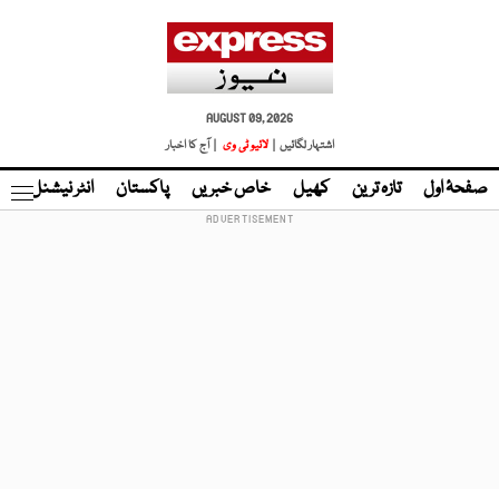
AUGUST 09, 2026
اشتہار لگائیں |
لائیو ٹی وی
| آج کا اخبار
صفحۂ اول
تازہ ترین
کھیل
خاص خبریں
پاکستان
انٹر نیشنل
ٹا