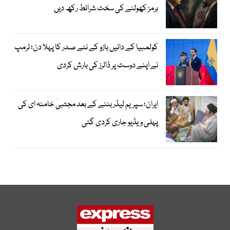
ہرمز کھولنے کی سخت شرائط رکھ دیں
کولمبیا کے دائیں بازو کے نئے صدر کا پہلا دن؛ ٹرمپ
نے اپنے دوست پر ڈالرز کی بارش کردی
ایران؛ سپریم لیڈر بننے کے بعد مجتبیٰ خامنہ ای کی
پہلی ویڈیو جاری کردی گئی