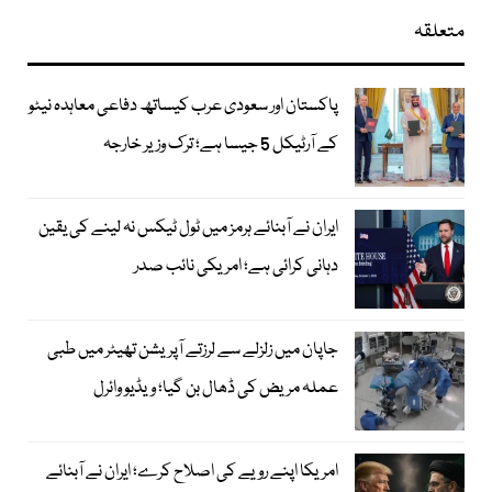
متعلقہ
پاکستان اور سعودی عرب کیساتھ دفاعی معاہدہ نیٹو
کے آرٹیکل 5 جیسا ہے؛ ترک وزیر خارجہ
ایران نے آبنائے ہرمز میں ٹول ٹیکس نہ لینے کی یقین
دہانی کرائی ہے؛ امریکی نائب صدر
جاپان میں زلزلے سے لرزتے آپریشن تھیٹر میں طبی
عملہ مریض کی ڈھال بن گیا؛ ویڈیو وائرل
امریکا اپنے رویے کی اصلاح کرے؛ ایران نے آبنائے