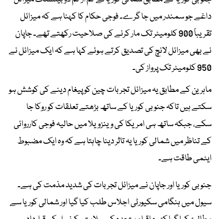
داغے جو سمندر میں جا گرے۔ فوجی حکام کا کہنا ہے کہ میزائل
تقریباً 900 کلومیٹر تک مار کرنے کی صلاحیت رکھتے تھے۔ جاپان
نے بھی میزائل لانچ کی تصدیق کرتے ہوئے کہا ہے کہ ایک میزائل نے
950 کلومیٹر تک پرواز کی۔
ماہرین کے مطابق یہ میزائل تجربات چین کو پیغام دینے کی کوشش ہو
سکتے ہیں تاکہ جنوبی کوریا کے ساتھ بڑھتے تعلقات کو روکا جا
سکے، جبکہ ساتھ ہی امریکا کی وینزویلا میں حالیہ فوجی کارروائی
کے تناظر میں شمالی کوریا یہ تاثر دینا چاہتا ہے کہ وہ ایک مضبوط
ایٹمی طاقت ہے۔
جنوبی کوریا اور جاپان نے میزائل تجربات کی شدید مذمت کی ہے۔
سیول میں ہنگامی سکیورٹی اجلاس طلب کیا گیا اور شمالی کوریا سے