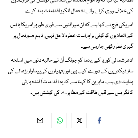
مطالبہ کیا گیا کہ وہ اقوامِ متحدہ کی سلامتی کونسل کی قراردادوں
کی خلاف ورزی کرنے والے اشتعال انگیز اقدامات بند کرے۔
امریکی فوج نے کہا ہے کہ ان میزائلوں سے فوری طور پر امریکا یا اس
کے اتحادیوں کو کوئی براہِ راست خطرہ لاحق نہیں، تاہم صورتحال پر
گہری نظر رکھی جا رہی ہے۔
ادھر شمالی کوریا کے رہنما کم جونگ اُن نے حالیہ دنوں میں اسلحہ
ساز فیکٹریوں کے دورے کیے ہیں اور ہتھیاروں کی پیداوار بڑھانے کی
ہدایت دی ہے۔ ماہرین کا کہنا ہے کہ یہ اقدامات آئندہ پارٹی
کانگریس سے قبل طاقت کے مظاہرے کی کوشش ہیں۔