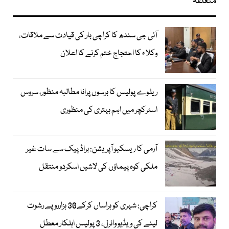
متعلقہ
آئی جی سندھ کا کراچی بار کی قیادت سے ملاقات،
وکلاء کا احتجاج ختم کرنے کا اعلان
ریلوے پولیس کا برسوں پرانا مطالبہ منظور، سروس
اسٹرکچر میں اہم بہتری کی منظوری
آرمی کا ریسکیو آپریشن: براڈ پیک سے سات غیر
ملکی کوہ پیماؤں کی لاشیں اسکردو منتقل
کراچی: شہری کو ہراساں کرکے30 ہزارروپے رشوت
لینے کی ویڈیو وائرل، 3 پولیس اہلکار معطل