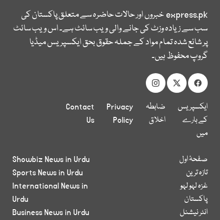
express.pk
خبروں اور حالات حاضرہ سے متعلق پاکستان کی
سب سے زیادہ وزٹ کی جانے والی ویب سائٹ ہے۔ اس ویب سائٹ
پر شائع شدہ تمام مواد کے جملہ حقوق بحق ایکسپریس میڈیا
گروپ محفوظ ہیں۔
ایکسپریس
ضابطہ
Privacy
Contact
کے بارے
اخلاق
Policy
Us
میں
صفحۂ اول
Showbiz News in Urdu
تازہ ترین
Sports News in Urdu
غزہ لہو لہو
International News in
پاکستان
Urdu
انٹر نیشنل
Business News in Urdu