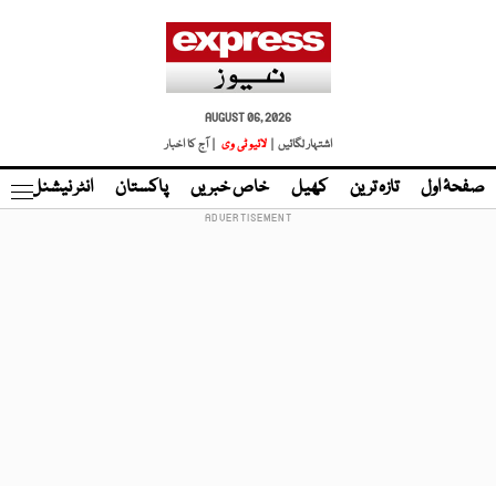
AUGUST 06, 2026
اشتہار لگائیں |
لائیو ٹی وی
| آج کا اخبار
صفحۂ اول
تازہ ترین
کھیل
خاص خبریں
پاکستان
انٹر نیشنل
ٹا