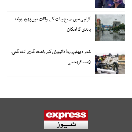
کراچی میں صبح و رات کے اوقات میں پھوار، بوندا
باندی کا امکان
شاہراہ بھٹو پر روڈ ڈائیورژن کے باعث گاڑی الٹ گئی،
3مسافر زخمی