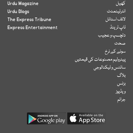
کھیل
Urdu Magazine
انٹرٹینمنٹ
Urdu Blogs
لائف اسٹائل
The Express Tribune
ٹاپ ٹرینڈ
Express Entertainment
دلچسپ و عجیب
صحت
سونے کے نرخ
پیٹرولیم مصنوعات کی قیمتیں
سائنس و ٹیکنالوجی
بلاگ
بزنس
ویڈیوز
جرائم