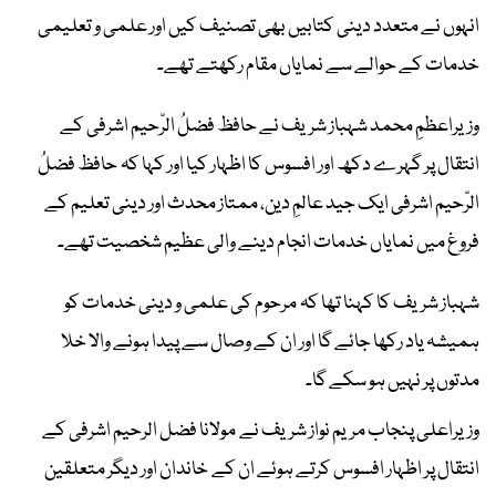
انہوں نے متعدد دینی کتابیں بھی تصنیف کیں اور علمی و تعلیمی
خدمات کے حوالے سے نمایاں مقام رکھتے تھے۔
وزیراعظمِ محمد شہباز شریف نے حافظ فضلُ الرّحیم اشرفی کے
انتقال پر گہرے دکھ اور افسوس کا اظہار کیا اور کہا کہ حافظ فضلُ
الرّحیم اشرفی ایک جید عالمِ دین، ممتاز محدث اور دینی تعلیم کے
فروغ میں نمایاں خدمات انجام دینے والی عظیم شخصیت تھے۔
شہباز شریف کا کہنا تھا کہ مرحوم کی علمی و دینی خدمات کو
ہمیشہ یاد رکھا جائے گا اور ان کے وصال سے پیدا ہونے والا خلا
مدتوں پر نہیں ہو سکے گا۔
وزیراعلی پنجاب مریم نواز شریف نے مولانا فضل الرحیم اشرفی کے
انتقال پر اظہار افسوس کرتے ہوئے ان کے خاندان اور دیگر متعلقین