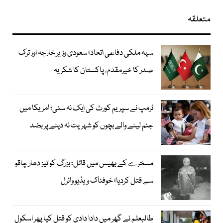
متعلقہ
سہہ ملکی دفاعی اتحاد؛ سعودی وزیر خارجہ اور ترک
صدر کا خیرمقدم، پاکستان کا شکریہ
ٹرمپ نے سپریم کورٹ کی ایک نہ سنی؛ امریکا میں
جنم لینے والے بچوں کو شہریت نہ دینے پر بضد
مسخرے کے بھیس میں قاتل؛ بزرگ کو تیز دھار چاقو
سے قتل کردیا؛ خوفناک ویڈیو وائرل
طالبعلم نے گھر میں دادا دادی کو قتل کیا پھر اسکول