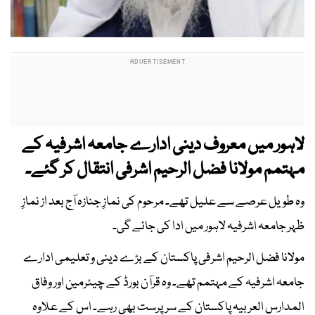
لاہور میں معروف دینی ادارے جامعہ اشرفیہ کے
مہتمم مولانا فضل الرحیم اشرفی انتقال کر گئے۔
وہ طویل عرصے سے علیل تھے۔ مرحوم کی نمازِ جنازہ آج بعد از نمازِ
ظہر جامعہ اشرفیہ لاہور میں ادا کی جائے گی۔
مولانا فضل الرحیم اشرفی پاکستان کے بڑے دینی و تعلیمی ادارے
جامعہ اشرفیہ کے مہتمم تھے۔ وہ قرآن بورڈ کے چیئرمین اور وفاق
المدارس العربیہ پاکستان کے سرپرست بھی رہے۔ اس کے علاوہ