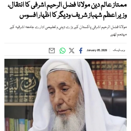
ممتاز عالم دین مولانا فضل الرحیم اشرفی کا انتقال،
وزیر اعظم شہباز شریف ودیگر کا اظہار افسوس
مولانا فضل الرحیم اشرفی پاکستان کے بڑے دینی و تعلیمی ادارے جامعہ اشرفیہ کے
مہتمم تھے
ویب ڈیسک
January 05, 2026