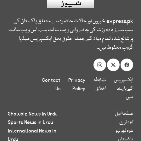
express.pk
خبروں اور حالات حاضرہ سے متعلق پاکستان کی
سب سے زیادہ وزٹ کی جانے والی ویب سائٹ ہے۔ اس ویب سائٹ
پر شائع شدہ تمام مواد کے جملہ حقوق بحق ایکسپریس میڈیا
گروپ محفوظ ہیں۔
ایکسپریس
ضابطہ
Privacy
Contact
کے بارے
اخلاق
Policy
Us
میں
صفحۂ اول
Showbiz News in Urdu
تازہ ترین
Sports News in Urdu
غزہ لہو لہو
International News in
پاکستان
Urdu