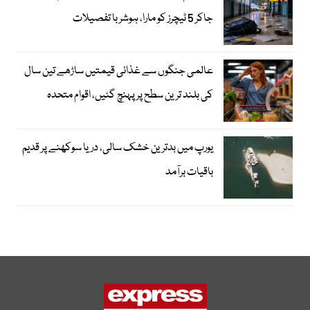
جاکر 5 ٹیچرز کو مارا، ہوشربا تفصیلات
عالمی جنگوں سے غذائی قیمتیں ساڑھے تین سال
کی بلند ترین سطح پر پہنچ گئیں، اقوام متحدہ
یورپ میں بدترین خشک سالی، دریا سوکھنے پر قدیم
باقیات برآمد