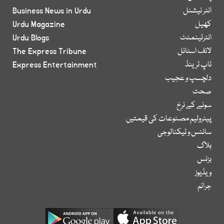
انٹر نیشنل
Business News in Urdu
کھیل
Urdu Magazine
انٹرٹینمنٹ
Urdu Blogs
لائف اسٹائل
The Express Tribune
ٹاپ ٹرینڈ
Express Entertainment
دلچسپ و عجیب
صحت
سونے کے نرخ
پیٹرولیم مصنوعات کی قیمتیں
سائنس و ٹیکنالوجی
بلاگ
بزنس
ویڈیوز
جرائم