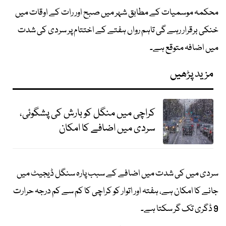
محکمہ موسمیات کے مطابق شہر میں صبح اور رات کے اوقات میں
خنکی برقرار رہے گی تاہم رواں ہفتے کے اختتام پر سردی کی شدت
میں اضافہ متوقع ہے۔
مزید پڑھیں
کراچی میں منگل کو بارش کی پشگوئی،
سردی میں اضافے کا امکان
سردی میں کی شدت میں اضافے کے سبب پارہ سنگل ڈیجیٹ میں
جانے کا امکان ہے، ہفتہ اور اتوار کو کراچی کا کم سے کم درجہ حرارت
9 ڈگری تک گر سکتا ہے۔