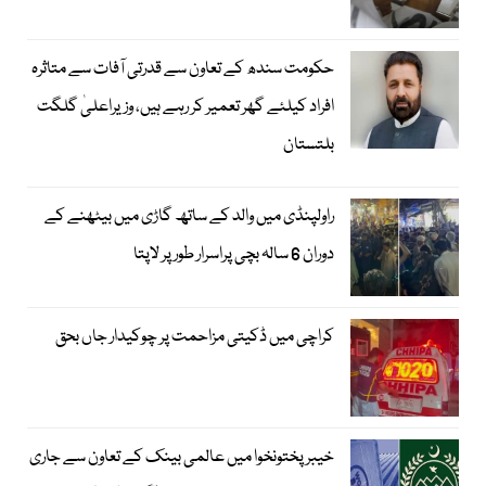
حکومت سندھ کے تعاون سے قدرتی آفات سے متاثرہ
افراد کیلئے گھر تعمیر کر رہے ہیں، وزیراعلیٰ گلگت
بلتستان
راولپنڈی میں والد کے ساتھ گاڑی میں بیٹھنے کے
دوران 6 سالہ بچی پراسرار طور پر لاپتا
کراچی میں ڈکیتی مزاحمت پر چوکیدار جاں بحق
خیبرپختونخوا میں عالمی بینک کے تعاون سے جاری