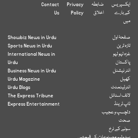
ایکسپریس
ضابطہ
Privacy
Contact
کے بارے
اخلاق
Policy
Us
میں
صفحۂ اول
Showbiz News in Urdu
تازہ ترین
Sports News in Urdu
غزہ لہو لہو
International News in
پاکستان
Urdu
انٹر نیشنل
Business News in Urdu
کھیل
Urdu Magazine
انٹرٹینمنٹ
Urdu Blogs
لائف اسٹائل
The Express Tribune
ٹاپ ٹرینڈ
Express Entertainment
دلچسپ و عجیب
صحت
سونے کے نرخ
پیٹرولیم مصنوعات کی قیمتیں