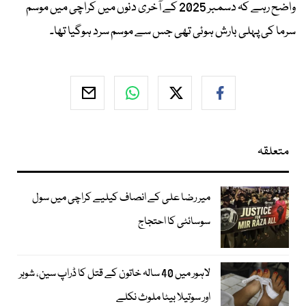
واضح رہے کہ دسمبر 2025 کے آخری دنوں میں کراچی میں موسم
سرما کی پہلی بارش ہوئی تھی جس سے موسم سرد ہوگیا تھا۔
متعلقہ
میر رضا علی کے انصاف کیلیے کراچی میں سول
سوسائٹی کا احتجاج
لاہور میں 40 سالہ خاتون کے قتل کا ڈراپ سین، شوہر
اور سوتیلا بیٹا ملوث نکلے