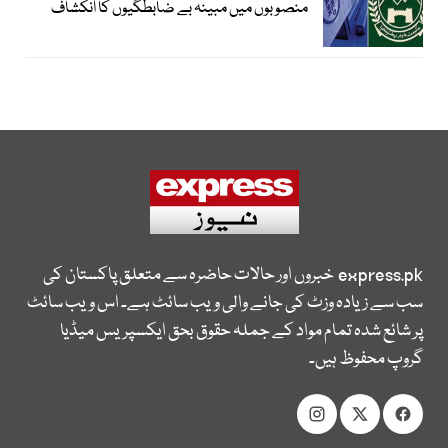
منصوبوں میں مبینہ بے ضابطگیوں کا انکشاف
express.pk
خبروں اور حالات حاضرہ سے متعلق پاکستان کی
سب سے زیادہ وزٹ کی جانے والی ویب سائٹ ہے۔ اس ویب سائٹ
پر شائع شدہ تمام مواد کے جملہ حقوق بحق ایکسپریس میڈیا
گروپ محفوظ ہیں۔