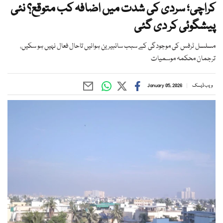
کراچی؛ سردی کی شدت میں اضافہ کب متوقع؟ نئی
پیشگوئی کر دی گئی
مسلسل ٹرفس کی موجودگی کے سبب سائبیرین ہوائیں تاحال فعال نہیں ہو سکیں،
ترجمان محکمہ موسمیات
ویب ڈیسک
January 05, 2026