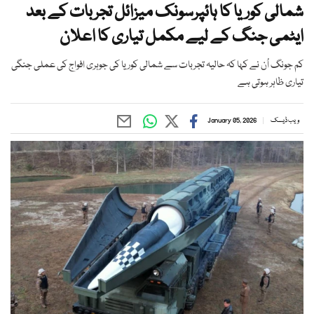
شمالی کوریا کا ہائپرسونک میزائل تجربات کے بعد
ایٹمی جنگ کے لیے مکمل تیاری کا اعلان
کم جونگ اُن نے کہا کہ حالیہ تجربات سے شمالی کوریا کی جوہری افواج کی عملی جنگی
تیاری ظاہر ہوتی ہے
ویب ڈیسک
January 05, 2026