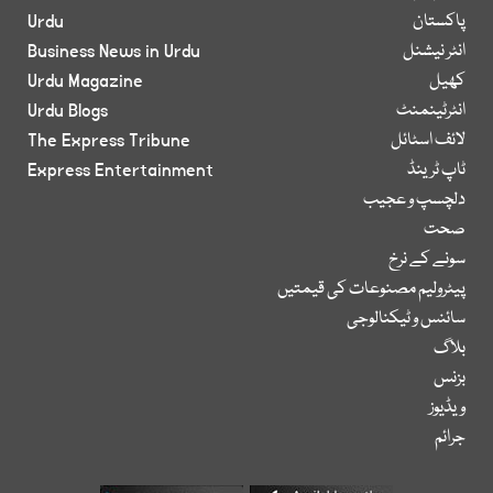
پاکستان
Urdu
انٹر نیشنل
Business News in Urdu
کھیل
Urdu Magazine
انٹرٹینمنٹ
Urdu Blogs
لائف اسٹائل
The Express Tribune
ٹاپ ٹرینڈ
Express Entertainment
دلچسپ و عجیب
صحت
سونے کے نرخ
پیٹرولیم مصنوعات کی قیمتیں
سائنس و ٹیکنالوجی
بلاگ
بزنس
ویڈیوز
جرائم