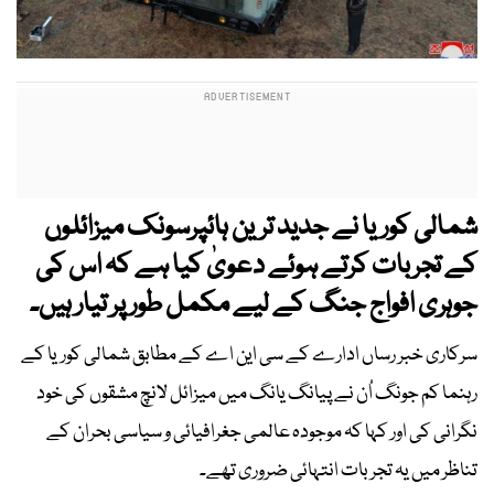
شمالی کوریا نے جدید ترین ہائپرسونک میزائلوں
کے تجربات کرتے ہوئے دعویٰ کیا ہے کہ اس کی
جوہری افواج جنگ کے لیے مکمل طور پر تیار ہیں۔
سرکاری خبر رساں ادارے کے سی این اے کے مطابق شمالی کوریا کے
رہنما کم جونگ اُن نے پیانگ یانگ میں میزائل لانچ مشقوں کی خود
نگرانی کی اور کہا کہ موجودہ عالمی جغرافیائی و سیاسی بحران کے
تناظر میں یہ تجربات انتہائی ضروری تھے۔