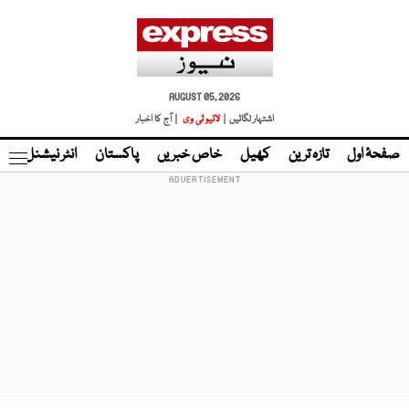
AUGUST 05, 2026
اشتہار لگائیں |
لائیو ٹی وی
| آج کا اخبار
صفحۂ اول
تازہ ترین
کھیل
خاص خبریں
پاکستان
انٹر نیشنل
ٹا