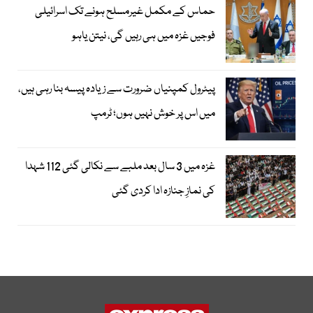
حماس کے مکمل غیرمسلح ہونے تک اسرائیلی
فوجیں غزہ میں ہی رہیں گی، نیتن یاہو
پیٹرول کمپنیاں ضرورت سے زیادہ پیسہ بنا رہی ہیں،
میں اس پر خوش نہیں ہوں؛ ٹرمپ
غزہ میں 3 سال بعد ملبے سے نکالی گئی 112 شہدا
کی نمازِ جنازہ ادا کردی گئی