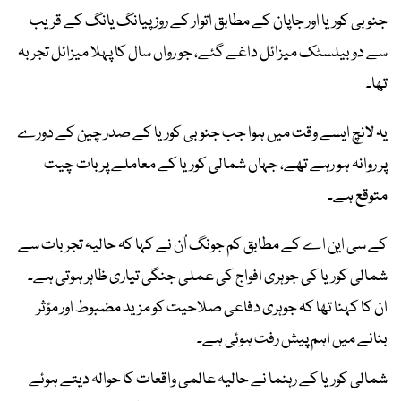
جنوبی کوریا اور جاپان کے مطابق اتوار کے روز پیانگ یانگ کے قریب
سے دو بیلسٹک میزائل داغے گئے، جو رواں سال کا پہلا میزائل تجربہ
تھا۔
یہ لانچ ایسے وقت میں ہوا جب جنوبی کوریا کے صدر چین کے دورے
پر روانہ ہو رہے تھے، جہاں شمالی کوریا کے معاملے پر بات چیت
متوقع ہے۔
کے سی این اے کے مطابق کم جونگ اُن نے کہا کہ حالیہ تجربات سے
شمالی کوریا کی جوہری افواج کی عملی جنگی تیاری ظاہر ہوتی ہے۔
ان کا کہنا تھا کہ جوہری دفاعی صلاحیت کو مزید مضبوط اور مؤثر
بنانے میں اہم پیش رفت ہوئی ہے۔
شمالی کوریا کے رہنما نے حالیہ عالمی واقعات کا حوالہ دیتے ہوئے