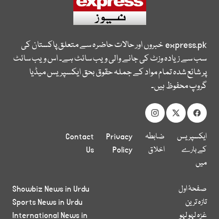
express.pk
خبروں اور حالات حاضرہ سے متعلق پاکستان کی
سب سے زیادہ وزٹ کی جانے والی ویب سائٹ ہے۔ اس ویب سائٹ
پر شائع شدہ تمام مواد کے جملہ حقوق بحق ایکسپریس میڈیا
گروپ محفوظ ہیں۔
ایکسپریس
ضابطہ
Privacy
Contact
کے بارے
اخلاق
Policy
Us
میں
صفحۂ اول
Showbiz News in Urdu
تازہ ترین
Sports News in Urdu
غزہ لہو لہو
International News in