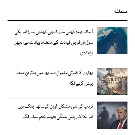
متعلقہ
آبنائے ہرمز کھلی ہے یا ابھی کھلنی ہے؟ امریکی
سول اور فوجی قیادت کے متضاد بیانات نے الجھن
بڑھا دی
بھارت کا قدرتی ماحول دنیا بھر میں بدترین منظر
پیش کرنے لگا
ٹرمپ کی نئی مشکل؛ ایران کیساتھ جنگ میں
امریکا کے پاس جنگی ہتھیار ختم ہونے لگے