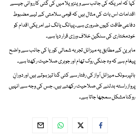
کہا کہ امریکہ کی جانب سے وینزویلا میں کی گئی کارروائی جیسے
اقدامات اس بات کی مثال ہیں کہ قومی سلامتی کے لیے مضبوط
دفاعی طاقت کیوں ضروری ہے۔ پیانگ یانگ نے امریکی اقدام کو
خودمختاری کی سنگین خلاف ورزی قرار دیا ہے۔
ماہرین کے مطابق یہ میزائل تجربہ شمالی کوریا کی جانب سے واضح
پیغام ہے کہ وہ جنگی روک تھام اور جوہری صلاحیت رکھتا ہے۔
ہائپرسونک میزائل آواز کی رفتار سے کئی گنا تیز ہوتے ہیں اور دورانِ
پرواز راستہ بدلنے کی صلاحیت رکھتے ہیں، جس کی وجہ سے انہیں
روکنا مشکل سمجھا جاتا ہے۔