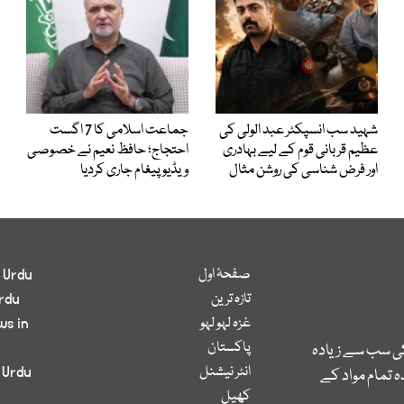
شہید سب انسپکٹر عبد الولی کی
جماعت اسلامی کا 7 اگست
عظیم قربانی قوم کے لیے بہادری
احتجاج؛ حافظ نعیم نے خصوصی
اور فرض شناسی کی روشن مثال
ویڈیو پیغام جاری کردیا
صفحۂ اول
 Urdu
تازہ ترین
rdu
غزہ لہو لہو
ws in
پاکستان
کی سب سے زیادہ
انٹر نیشنل
 Urdu
 تمام مواد کے
کھیل