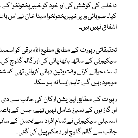
کیا۔ صوبائی وزیر خیبرپختونخوا مینا خان نے اس با
اشفاق نہیں ہیں۔
تحقیقاتی رپورٹ کے مطابق مطیع اللہ برقی کو اسمبلی
سیکیورٹی کے ساتھ ہاتھا پائی کی اور گالم گلوچ کی۔
موجود رہیں گے، تاہم ایسا نہ ہو سکا۔
رپورٹ کے مطابق اپوزیشن ارکان کی جانب سے دی گ
اور گاڑیوں کے نمبرز شامل نہیں تھے، جس کے باع
اسمبلی سیکیورٹی نے تمام افراد سے تحمل کے سا
جانب سے گالم گلوچ اور دھکم پیل کی گئی۔