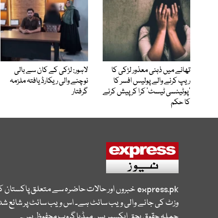
تھانے میں ذہنی معذور لڑکی کا
لاہور: لڑکی کے کان سے بالی
ریپ کرنے والے پولیس افسر کا
نوچنے والی ریکارڈ یافتہ ملزمہ
’پوٹینسی ٹیسٹ‘ کرا کر پیش کرنے
گرفتار
کا حکم
express.pk
خبروں اور حالات حاضرہ سے متعلق پاکستان 
وزٹ کی جانے والی ویب سائٹ ہے۔ اس ویب سائٹ پر شائع شدہ
جملہ حقوق بحق ایکسپریس میڈیا گروپ محفوظ ہیں۔