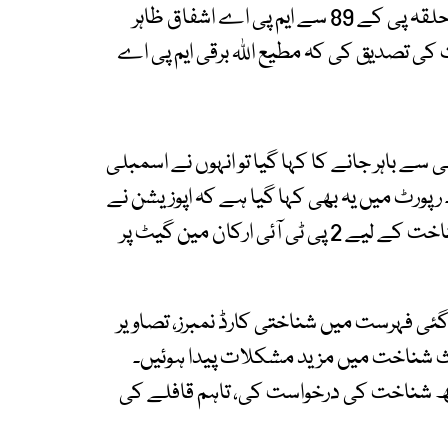
داخلے کی کوشش کی اور خود کو خیبرپختونخوا کے حلقہ پی کے 89 سے ایم پی اے اشفاق ظاہر
ت کی تصدیق کی کہ مطیع اللہ برقی ایم پی اے
 سے باہر جانے کا کہا گیا تو انہوں نے اسمبلی
 رپورٹ میں یہ بھی کہا گیا ہے کہ اپوزیشن نے
لسٹ حوالے کرتے وقت یقین دہانی کروائی تھی کہ شناخت کے لیے 2 پی ٹی آئی ارکان مین گیٹ پر
ئی فہرست میں شناختی کارڈ نمبرز، تصاویر
ث شناخت میں مزید مشکلات پیدا ہوئیں۔
تھ شناخت کی درخواست کی، تاہم قافلے کی