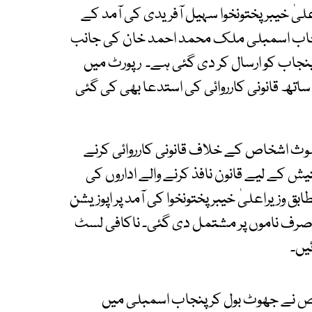
لیٰ خیبرپختونخوا سہیل آفریدی کی آمد کے
ر پنجاب اسمبلی ملک محمد احمد خان کی جانب
پنجاب کو ارسال کر دی گئی ہے۔ رپورٹ میں
اتھ قانونی کارروائی کی استدعا بھی کی گئی
ملوث اشخاص کے خلاف قانونی کارروائی کرنے
 کے لیے قانون نافذ کرنے والے اداروں کی
 وزیراعلیٰ خیبرپختونخوا کی آمد پر اپوزیشن
صرف ناموں پر مشتمل دی گئی۔ ناکافی لسٹ
یں۔
شخص نے جھوٹ بول کر پنجاب اسمبلی میں