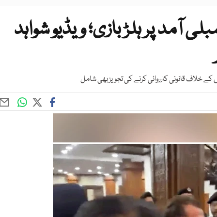
 آمد پر ہلڑ بازی؛ ویڈیو شواہد
کے خلاف قانونی کارروائی کرنے کی تجویز بھی شامل