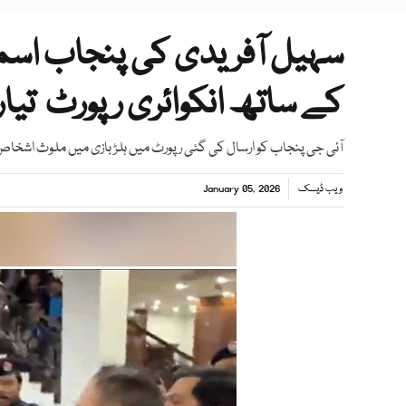
سہیل آفریدی کی پنجاب اسمبلی
کے ساتھ انکوائری رپورٹ تیار
آئی جی پنجاب کو ارسال کی گئی رپورٹ میں ہلڑ بازی میں ملوث اشخاص 
ویب ڈیسک
January 05, 2026