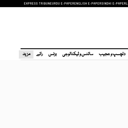
EXPRESS TRIBUNE
URDU E-PAPER
ENGLISH E-PAPER
SINDHI E-PAPER
L
دلچسپ و عجیب
سائنس و ٹیکنالوجی
بزنس
رائے
مزید