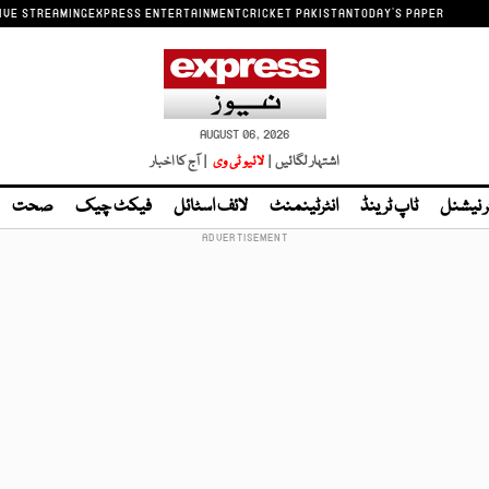
IVE STREAMING
EXPRESS ENTERTAINMENT
CRICKET PAKISTAN
TODAY'S PAPER
AUGUST 06, 2026
اشتہار لگائیں |
لائیو ٹی وی
| آج کا اخبار
ر نیشنل
ٹاپ ٹرینڈ
انٹرٹینمنٹ
لائف اسٹائل
فیکٹ چیک
صحت