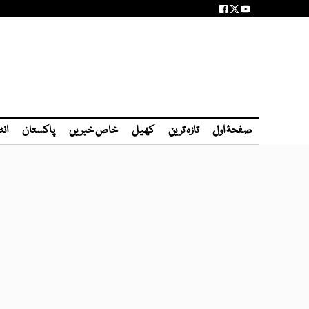
صفحۂ اول
تازہ ترین
کھیل
خاص خبریں
پاکستان
انٹ