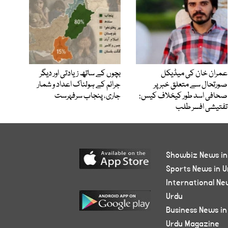
عمران خان کی میڈیکل
بچوں کے ساتھ زیادتی اور دیگر
صورتحال سے متعلق خبر پر
جرائم کے ہولناک اعداد و شمار
صحافی اسد طور کیخلاف کیس:
جاری، پنجاب سرفہرست
تفتیشی افسر طلب
Showbiz News in
Sports News in U
International Ne
Urdu
Business News in
Urdu Magazine