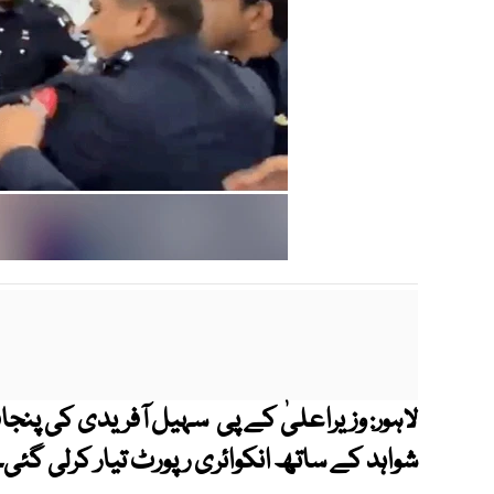
وزیراعلیٰ کے پی سہیل آفریدی کی پنجاب 
لاہور:
شواہد کے ساتھ انکوائری رپورٹ تیار کرلی گئی۔