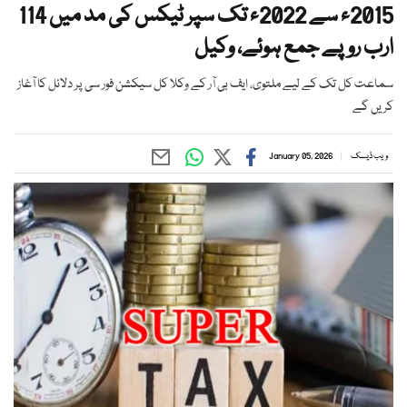
2015ء سے 2022ء تک سپر ٹیکس کی مد میں 114
ارب روپے جمع ہوئے، وکیل
سماعت کل تک کے لیے ملتوی، ایف بی آر کے وکلا کل سیکشن فور سی پر دلائل کا آغاز
کریں گے
ویب ڈیسک
January 05, 2026