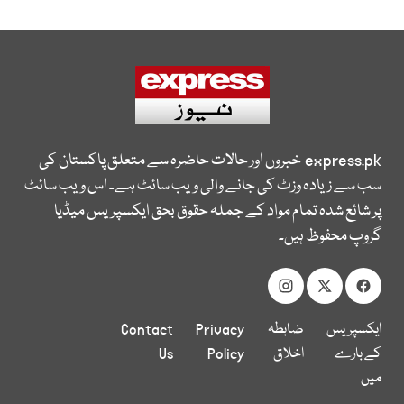
express.pk
خبروں اور حالات حاضرہ سے متعلق پاکستان کی
سب سے زیادہ وزٹ کی جانے والی ویب سائٹ ہے۔ اس ویب سائٹ
پر شائع شدہ تمام مواد کے جملہ حقوق بحق ایکسپریس میڈیا
گروپ محفوظ ہیں۔
ایکسپریس
ضابطہ
Privacy
Contact
کے بارے
اخلاق
Policy
Us
میں