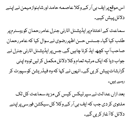
اس موقع پر ایف بی آر کے وکلا عاصمہ حامد اور شاہنواز میمن نے اپنے
دلائل پیش کیے۔
سماعت کے اختتام پر ایڈیشنل اٹارنی جنرل عامر رحمان کو روسٹرم پر
طلب کیا گیا۔ جسٹس حسن اظہر رضوی نے سوال کیا کہ عامر رحمان
صاحب آپ کچھ ایڈ کرنا چاہیں گے، جس پر ایڈیشنل اٹارنی جنرل نے
جواب دیا کہ ایک مرتبہ تمام وکلا دلائل مکمل کر لیں تو وہ اپنی
گزارشات پیش کریں گے۔ انہوں نے کہا کہ وہ فیڈریشن کو سپورٹ کر
رہے ہیں۔
بعد ازاں عدالت نے سپر ٹیکس کیس کی مزید سماعت کل تک
ملتوی کر دی جب کہ ایف بی آر کے وکلا کل سیکشن فور سی پر اپنے
دلائل کا آغاز کریں گے۔