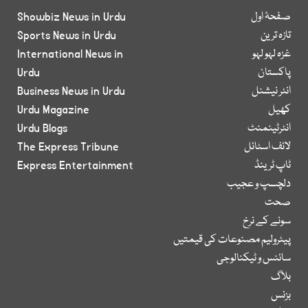
صفحۂ اول
Showbiz News in Urdu
تازہ ترین
Sports News in Urdu
غزہ لہو لہو
International News in
پاکستان
Urdu
انٹر نیشنل
Business News in Urdu
کھیل
Urdu Magazine
انٹرٹینمنٹ
Urdu Blogs
لائف اسٹائل
The Express Tribune
ٹاپ ٹرینڈ
Express Entertainment
دلچسپ و عجیب
صحت
سونے کے نرخ
پیٹرولیم مصنوعات کی قیمتیں
سائنس و ٹیکنالوجی
بلاگ
بزنس