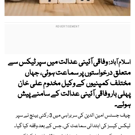
وفاقی آئینی عدالت میں سپر ٹیکس سے
اسلام آباد:
متعلق درخواستوں پر سماعت ہوئی، جہاں
مختلف کمپنیوں کے وکیل مخدوم علی خان
پہلی بار وفاقی آئینی عدالت کے سامنے پیش
ہوئے۔
چیف جسٹس امین الدین کی سربراہی میں 3 رکنی بینچ نے سپر
ٹیکس کیسز کی ابتدائی سماعت کی، جس کے بعد وقفہ کیا گیا۔