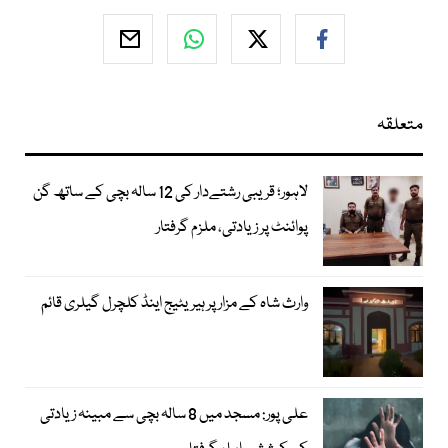
متعلقہ
لاہور؛ قریبی رشتےدار کی 12 سالہ بچی کے ساتھ گن
پوائنٹ پر زیادتی، ملزم گرفتار
وارث شاہ کے مزار پر ہیریٹیج اینڈ کلچرل گیلری قائم
علی پور: مسجد میں 8 سالہ بچی سے مبینہ زیادتی