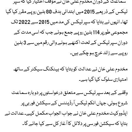
سماعت کے دوران مخدوم علی خان نے مؤقف اختیار کیا کہ سپر
ٹیکس کے ذریعے 2015 میں ابتدائی ہدف 80 بلین روپے مقرر کیا گیا
تھا۔ انہوں نے بتایا کہ سپر ٹیکس کی مد میں 2015 سے 2022 تک
مجموعی طور پر 114 بلین روپے جمع ہوئے جب کہ اسی مدت کے
دوران سپر ٹیکس کے تحت اکٹھے ہونے والی رقم میں سے 3 بلین
روپے سے زائد خرچ ہو چکے ہیں۔
مخدوم علی خان نے عدالت کو بتایا کہ بینکنگ سیکٹر کے ساتھ
امتیازی سلوک کیا گیا ہے۔
وقفے کے بعد سپر ٹیکس سے متعلق درخواستوں پر دوبارہ سماعت
شروع ہوئی، جہاں انکم ٹیکس آرڈیننس کے سیکشن فور بی پر
ایڈووکیٹ مخدوم علی خان نے جواب الجواب مکمل کیے۔ عدالت نے
بتایا کہ سیکشن فور سی پر دلائل کا آغاز کل سے کیا جائے گا۔