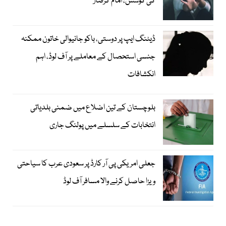
کی کوشش، امام گرفتار
ڈیٹنگ ایپ پر دوستی، باکو جانیوالی خاتون ممکنہ
جنسی استحصال کے معاملے پر آف لوڈ، اہم
انکشافات
بلوچستان کے تین اضلاع میں ضمنی بلدیاتی
انتخابات کے سلسلے میں پولنگ جاری
جعلی امریکی پی آر کارڈ پر سعودی عرب کا سیاحتی
ویزا حاصل کرنے والا مسافر آف لوڈ