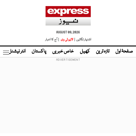
AUGUST 09, 2026
اشتہار لگائیں |
لائیو ٹی وی
| آج کا اخبار
صفحۂ اول
تازہ ترین
کھیل
خاص خبریں
پاکستان
انٹر نیشنل
ٹا