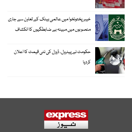
خیبرپختونخوا میں عالمی بینک کے تعاون سے جاری
منصوبوں میں مبینہ بے ضابطگیوں کا انکشاف
حکومت نے پیٹرول، ڈیزل کی نئی قیمت کا اعلان
کردیا