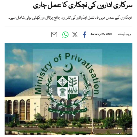
سرکاری اداروں کی نجکاری کا عمل جاری
نجکاری کے عمل میں فنانشل ایڈوائزر کی تقرری، جانچ پڑتال اور کھلی بولی شامل ہے۔
ویب ڈیسک
January 05, 2026