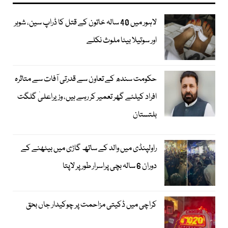
لاہور میں 40 سالہ خاتون کے قتل کا ڈراپ سین، شوہر
اور سوتیلا بیٹا ملوث نکلے
حکومت سندھ کے تعاون سے قدرتی آفات سے متاثرہ
افراد کیلئے گھر تعمیر کر رہے ہیں، وزیراعلیٰ گلگت
بلتستان
راولپنڈی میں والد کے ساتھ گاڑی میں بیٹھنے کے
دوران 6 سالہ بچی پراسرار طور پر لاپتا
کراچی میں ڈکیتی مزاحمت پر چوکیدار جاں بحق