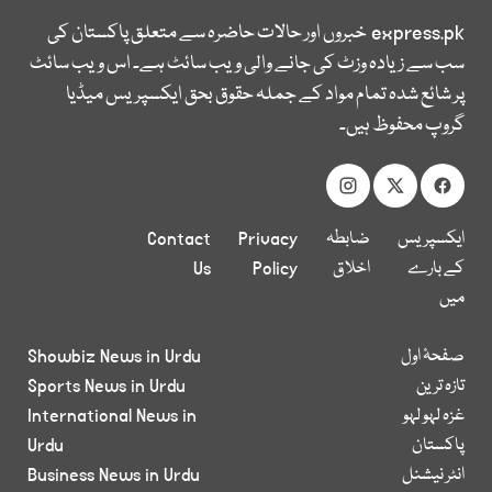
express.pk
خبروں اور حالات حاضرہ سے متعلق پاکستان کی
سب سے زیادہ وزٹ کی جانے والی ویب سائٹ ہے۔ اس ویب سائٹ
پر شائع شدہ تمام مواد کے جملہ حقوق بحق ایکسپریس میڈیا
گروپ محفوظ ہیں۔
ایکسپریس
ضابطہ
Privacy
Contact
کے بارے
اخلاق
Policy
Us
میں
صفحۂ اول
Showbiz News in Urdu
تازہ ترین
Sports News in Urdu
غزہ لہو لہو
International News in
پاکستان
Urdu
انٹر نیشنل
Business News in Urdu