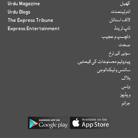
کھیل
Urdu Magazine
انٹرٹینمنٹ
Urdu Blogs
لائف اسٹائل
The Express Tribune
ٹاپ ٹرینڈ
Express Entertainment
دلچسپ و عجیب
صحت
سونے کے نرخ
پیٹرولیم مصنوعات کی قیمتیں
سائنس و ٹیکنالوجی
بلاگ
بزنس
ویڈیوز
جرائم