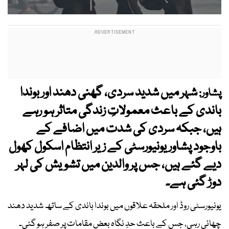
شہر میں شدید سردی، گھنی دھند اور بوندا
پشاور:
باندی کے باعث معمولاتِ زندگی متاثر ہو رہے
ہیں، جبکہ سردی کی شدت میں اضافے کے
باوجود پشاور یونیورسٹی کے زیر انتظام اسکول کھول
دیے گئے ہیں، جس پر والدین میں تشویش کی لہر
دوڑ گئی ہے۔
یونیورسٹی روڈ اور ملحقہ علاقوں میں بوندا باندی کے ساتھ شدید دھند
چھائی رہی، جس کے باعث حدِ نگاہ بعض مقامات پر صفر ہو گئی۔