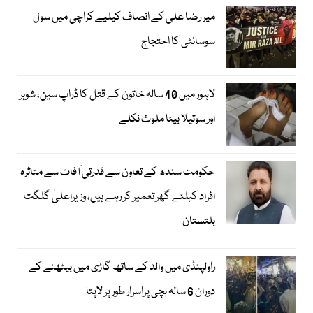
میر رضا علی کے انصاف کیلیے کراچی میں سول
سوسائٹی کا احتجاج
لاہور میں 40 سالہ خاتون کے قتل کا ڈراپ سین، شوہر
اور سوتیلا بیٹا ملوث نکلے
حکومت سندھ کے تعاون سے قدرتی آفات سے متاثرہ
افراد کیلئے گھر تعمیر کر رہے ہیں، وزیراعلیٰ گلگت
بلتستان
راولپنڈی میں والد کے ساتھ گاڑی میں بیٹھنے کے
دوران 6 سالہ بچی پراسرار طور پر لاپتا