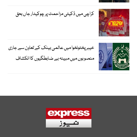
کراچی میں ڈکیتی مزاحمت پر چوکیدار جاں بحق
خیبرپختونخوا میں عالمی بینک کے تعاون سے جاری
منصوبوں میں مبینہ بے ضابطگیوں کا انکشاف