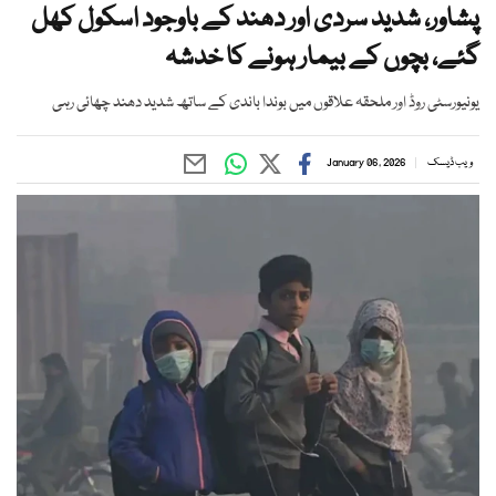
پشاور، شدید سردی اور دھند کے باوجود اسکول کھل
گئے، بچوں کے بیمار ہونے کا خدشہ
یونیورسٹی روڈ اور ملحقہ علاقوں میں بوندا باندی کے ساتھ شدید دھند چھائی رہی
ویب ڈیسک
January 06, 2026