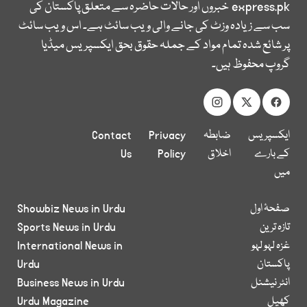
express.pk
خبروں اور حالات حاضرہ سے متعلق پاکستان کی
سب سے زیادہ وزٹ کی جانے والی ویب سائٹ ہے۔ اس ویب سائٹ
پر شائع شدہ تمام مواد کے جملہ حقوق بحق ایکسپریس میڈیا
گروپ محفوظ ہیں۔
ایکسپریس
ضابطہ
Privacy
Contact
کے بارے
اخلاق
Policy
Us
میں
صفحۂ اول
Showbiz News in Urdu
تازہ ترین
Sports News in Urdu
غزہ لہو لہو
International News in
پاکستان
Urdu
انٹر نیشنل
Business News in Urdu
کھیل
Urdu Magazine