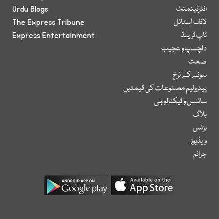
انٹرٹینمنٹ
Urdu Blogs
لائف اسٹائل
The Express Tribune
ٹاپ ٹرینڈ
Express Entertainment
دلچسپ و عجیب
صحت
سونے کے نرخ
پیٹرولیم مصنوعات کی قیمتیں
سائنس و ٹیکنالوجی
بلاگ
بزنس
ویڈیوز
جرائم