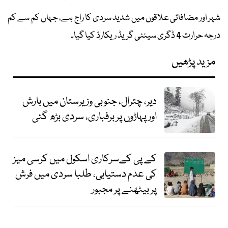
شہر اور مضافاتی علاقوں میں شدید سردی کا راج ہے، جہاں کم سے کم
درجہ حرارت 4 ڈگری سینٹی گریڈ ریکارڈ کیا گیا۔
مزید پڑھیں
دیر، چترال، جنوبی وزیرستان میں بارش
اور پہاڑوں پر برفباری، سردی بڑھ گئی
کے پی کےسرکاری اسکول میں کرسی میز
کی عدم دستیابی، طلبا سردی میں فرش
پر بیٹھنے پر مجبور