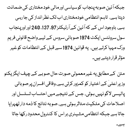
جبکہ آئین صوبہ پنجاب کو سیاسی اور مالی خود مختاری کی ضمانت
دیتا ہے، تاہم انتظامی خودمختاری اب تک نظر انداز کی جا رہی
ہے، باوجود اس کے کہ آئین کے آرٹیکلز 97، 137، 240 اور اور پنجاب
سول سرونٹس ایکٹ 1974 صوبائی سروس کے لیے واضح قانونی فریم
ورک مہیا کرتے ہیں، یہ قوانین 1974 سے قبل کے انتظامات کو غیر
مؤثر قرار دیتے ہیں۔
متن کے مطابق یہ غیر معمولی صورت حال صوبے کے چیف ایگزیکٹو
وزیر اعلیٰ کے اختیار کو کمزور کرتی ہے، وفاقی افسران پر صوبائی
پالیسی لاگو نہیں ہوتی، جس کے نتیجے میں احتساب تسلسل اور
اصلاحات کی ملکیت متاثر ہوتی ہے، صوبہ نتائج کا ذمہ دار ٹھہرایا
جاتا ہے جبکہ انتظامی مشینری بر اس کا کنٹرول محدود رکھا جاتا
ہے۔