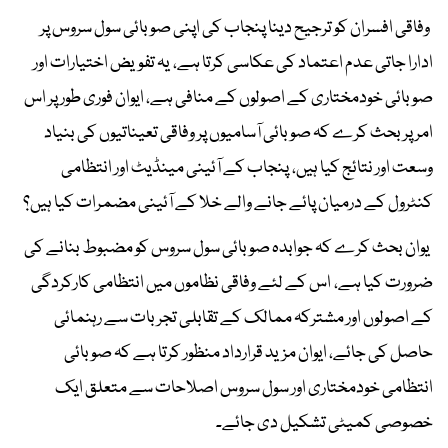
وفاقی افسران کو ترجیح دینا پنجاب کی اپنی صوبائی سول سروس پر
ادارا جاتی عدم اعتماد کی عکاسی کرتا ہے، یہ تفویض اختیارات اور
صوبائی خودمختاری کے اصولوں کے منافی ہے، ایوان فوری طور پر اس
امر پر بحث کرے کہ صوبائی آسامیوں پر وفاقی تعیناتیوں کی بنیاد
وسعت اور نتائج کیا ہیں، پنجاب کے آئینی مینڈیٹ اور انتظامی
کنٹرول کے درمیان پائے جانے والے خلا کے آئینی مضمرات کیا ہیں؟
یوان بحث کرے کہ جوابدہ صوبائی سول سروس کو مضبوط بنانے کی
ضرورت کیا ہے، اس کے لئے وفاقی نظاموں میں انتظامی کارکردگی
کے اصولوں اور مشترکہ ممالک کے تقابلی تجربات سے رہنمائی
حاصل کی جائے، ایوان مزید قرارداد منظور کرتا ہے کہ صوبائی
انتظامی خودمختاری اور سول سروس اصلاحات سے متعلق ایک
خصوصی کمیٹی تشکیل دی جائے۔