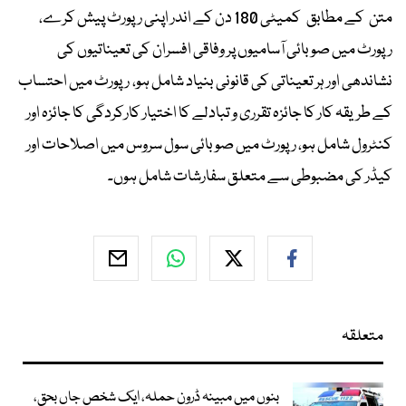
متن کے مطابق کمیٹی 180 دن کے اندر اپنی رپورٹ پیش کرے،
رپورٹ میں صوبائی آسامیوں پر وفاقی افسران کی تعیناتیوں کی
نشاندھی اور ہر تعیناتی کی قانونی بنیاد شامل ہو، رپورٹ میں احتساب
کے طریقہ کار کا جائزہ تقرری و تبادلے کا اختیار کارکردگی کا جائزہ اور
کنٹرول شامل ہو، رپورٹ میں صوبائی سول سروس میں اصلاحات اور
کیڈر کی مضبوطی سے متعلق سفارشات شامل ہوں۔
متعلقہ
بنوں میں مبینہ ڈرون حملہ، ایک شخص جاں بحق،