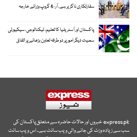
سفارتکاری ناگزیر ہے، آر-4 گروپ وزرائے خارجہ
پاکستان اور آسٹریلیا کا تعلیم، ٹیکنالوجی، سیکیورٹی
سمیت دیگر امور پر دو طرفہ تعاون بڑھانے پر اتفاق
express.pk
خبروں اور حالات حاضرہ سے متعلق پاکستان کی
سب سے زیادہ وزٹ کی جانے والی ویب سائٹ ہے۔ اس ویب سائٹ