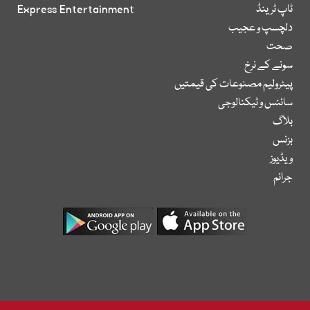
ٹاپ ٹرینڈ
Express Entertainment
دلچسپ و عجیب
صحت
سونے کے نرخ
پیٹرولیم مصنوعات کی قیمتیں
سائنس و ٹیکنالوجی
بلاگ
بزنس
ویڈیوز
جرائم