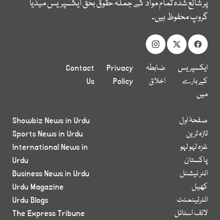
پر شائع شدہ تمام مواد کے جملہ حقوق بحق ایکسپریس میڈیا
گروپ محفوظ ہیں۔
ایکسپریس
ضابطہ
Privacy
Contact
کے بارے
اخلاق
Policy
Us
میں
صفحۂ اول
Showbiz News in Urdu
تازہ ترین
Sports News in Urdu
غزہ لہو لہو
International News in
پاکستان
Urdu
انٹر نیشنل
Business News in Urdu
کھیل
Urdu Magazine
انٹرٹینمنٹ
Urdu Blogs
لائف اسٹائل
The Express Tribune