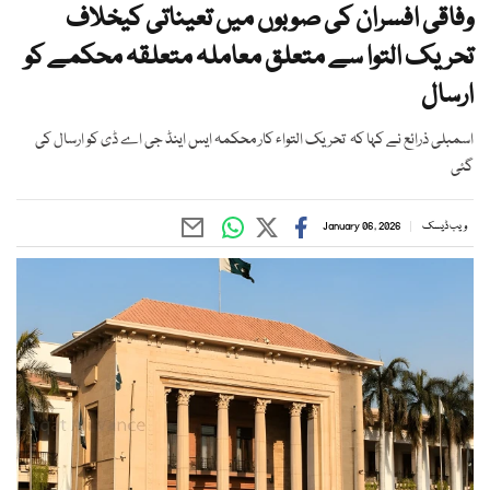
وفاقی افسران کی صوبوں میں تعیناتی کیخلاف
تحریک التوا سے متعلق معاملہ متعلقہ محکمے کو
ارسال
اسمبلی ذرائع نے کہا کہ تحریک التواء کار محکمہ ایس اینڈ جی اے ڈی کو ارسال کی
گئی
ویب ڈیسک
January 06, 2026