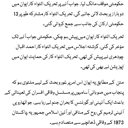
حکومتی موقف مانگ لیا، جواب آنے پر تحریک التواء کار ایوان میں
دوبارا زیر بحث لائی جائے گی، تحریک التواء کار مشترکہ طور پر 13
حکومتی ارکان کی جانب سے جمع کروائی گئی۔
تحریک التواء کار ایوان میں پیش ہو چکی، حکومتی جواب آنے تک
مؤخر کی گئی، گزشتہ اجلاس میں تحریک التواء کار احمد اقبال
چودھری نے پیش کی تھی، تحریک التواء کار کی حمایت ایوان میں
اپوزیشن نے بھی کی تھی۔
متن کے مطابق یہ ایوان اس امر پر غور و بحث کے لیے ملتوی ہو کہ
پنجاب میں صوبائی آسامیوں پر مسلسل وفاقی افسران کی تعیناتی کے
باعث ایک آئینی اور گورننس کا بحران جنم لے رہا ہے، جو اٹھارویں
آئینی ترمیم کی روح کے منافی اور آئین اسلامی جمہوریہ ،پاکستان
1973 کے وفاقی ڈھانچے سے متصادم ہے۔