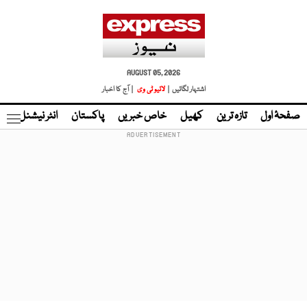
AUGUST 05, 2026
اشتہار لگائیں |
لائیو ٹی وی
| آج کا اخبار
صفحۂ اول
تازہ ترین
کھیل
خاص خبریں
پاکستان
انٹر نیشنل
ٹا