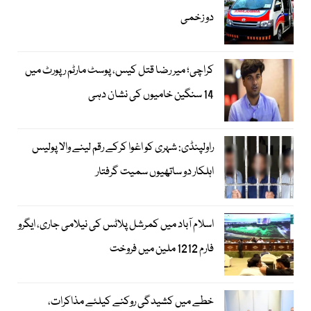
دو زخمی
کراچی؛ میر رضا قتل کیس، پوسٹ مارٹم رپورٹ میں
14 سنگین خامیوں کی نشان دہی
راولپنڈی: شہری کو اغوا کرکے رقم لینے والا پولیس
اہلکار دو ساتھیوں سمیت گرفتار
اسلام آباد میں کمرشل پلاٹس کی نیلامی جاری، ایگرو
فارم 1212 ملین میں فروخت
خطے میں کشیدگی روکنے کیلئے مذاکرات،