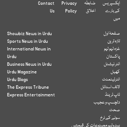
ایکسپریس
ضابطہ
Privacy
Contact
کے بارے
اخلاق
Policy
Us
میں
صفحۂ اول
Showbiz News in Urdu
تازہ ترین
Sports News in Urdu
غزہ لہو لہو
International News in
پاکستان
Urdu
انٹر نیشنل
Business News in Urdu
کھیل
Urdu Magazine
انٹرٹینمنٹ
Urdu Blogs
لائف اسٹائل
The Express Tribune
ٹاپ ٹرینڈ
Express Entertainment
دلچسپ و عجیب
صحت
سونے کے نرخ
پیٹرولیم مصنوعات کی قیمتیں