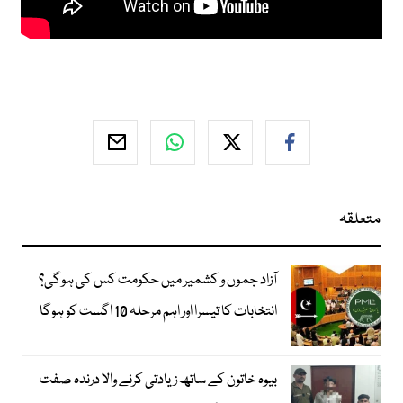
متعلقہ
آزاد جموں و کشمیر میں حکومت کس کی ہوگی؟
انتخابات کا تیسرا اور اہم مرحلہ 10 اگست کو ہوگا
بیوہ خاتون کے ساتھ زیادتی کرنے والا درندہ صفت