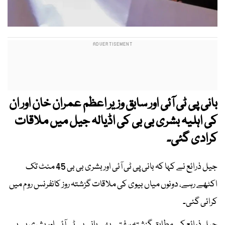
بانی پی ٹی آئی اور سابق وزیر اعظم عمران خان اور ان
کی اہلیہ بشری بی بی کی اڈیالہ جیل میں ملاقات
کرادی گئی۔
جیل ذرائع نے کہا کہ بانی پی ٹی آئی اور بشری بی بی 45 منٹ تک
اکٹھے رہے، دونوں میاں بیوی کی ملاقات گزشتہ روز کانفرنس روم میں
کرائی گئی۔
جیل ذرائع کے مطابق گزشتہ ہفتے بھی بانی پی ٹی آئی اور بشری بی بی