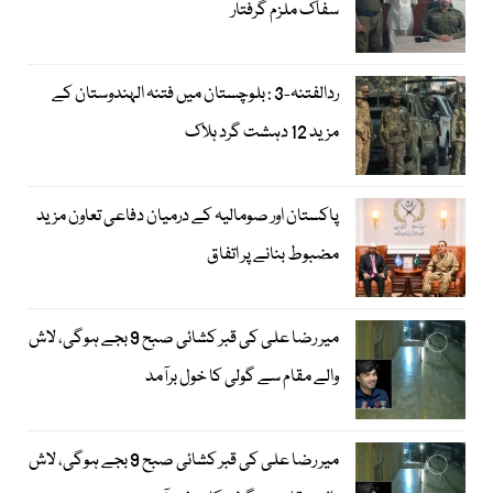
سفاک ملزم گرفتار
ردالفتنہ-3 : بلوچستان میں فتنہ الہندوستان کے
مزید 12 دہشت گرد ہلاک
پاکستان اور صومالیہ کے درمیان دفاعی تعاون مزید
مضبوط بنانے پر اتفاق
میر رضا علی کی قبر کشائی صبح 9 بجے ہوگی، لاش
والے مقام سے گولی کا خول برآمد
میر رضا علی کی قبر کشائی صبح 9 بجے ہوگی، لاش