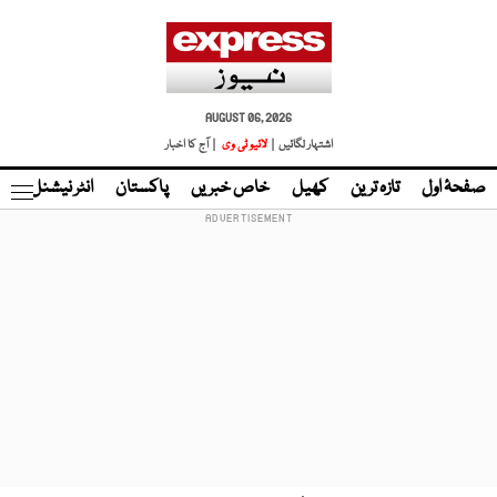
AUGUST 06, 2026
اشتہار لگائیں |
لائیو ٹی وی
| آج کا اخبار
صفحۂ اول
تازہ ترین
کھیل
خاص خبریں
پاکستان
انٹر نیشنل
ٹا