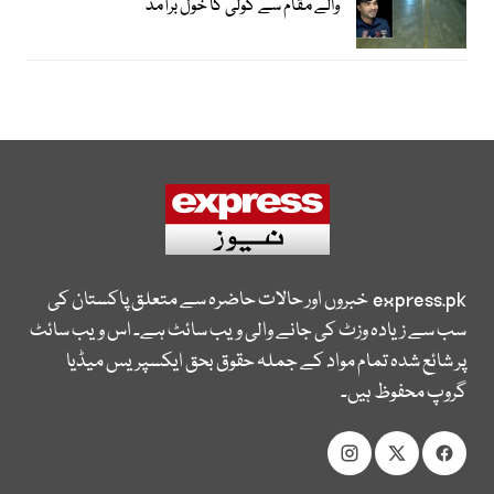
والے مقام سے گولی کا خول برآمد
express.pk
خبروں اور حالات حاضرہ سے متعلق پاکستان کی
سب سے زیادہ وزٹ کی جانے والی ویب سائٹ ہے۔ اس ویب سائٹ
پر شائع شدہ تمام مواد کے جملہ حقوق بحق ایکسپریس میڈیا
گروپ محفوظ ہیں۔