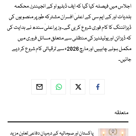
اجلاس میں فیصلہ کیا گیا کہ ایف ڈبلیو او کے انجینئرز، محکمہ
بلدیات اور کے ایم سی کے اعلیٰ افسران مشترکہ طور پر منصوبوں کی
ڈیزائننگ کا کام فوری شروع کریں گے۔ وزیراعلیٰ سندھ نے ہدایت کی
کہ ڈیزائن اور یوٹیلٹیز کی منتقلی سے متعلق مسائل فروری میں
مکمل ہونے چاہییں اور مارچ 2026ء سے ترقیاتی کام شروع کر دیے
جائیں۔
متعلقہ
پاکستان اور صومالیہ کے درمیان دفاعی تعاون مزید