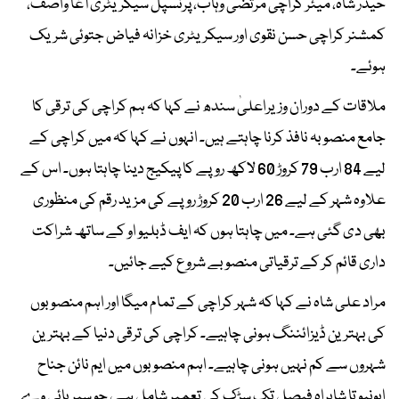
حیدر شاہ، میئر کراچی مرتضیٰ وہاب، پرنسپل سیکریٹری آغا واصف،
کمشنر کراچی حسن نقوی اور سیکریٹری خزانہ فیاض جتوئی شریک
ہوئے۔
ملاقات کے دوران وزیراعلیٰ سندھ نے کہا کہ ہم کراچی کی ترقی کا
جامع منصوبہ نافذ کرنا چاہتے ہیں۔ انہوں نے کہا کہ میں کراچی کے
لیے 84 ارب 79 کروڑ 60 لاکھ روپے کا پیکیج دینا چاہتا ہوں۔ اس کے
علاوہ شہر کے لیے 26 ارب 20 کروڑ روپے کی مزید رقم کی منظوری
بھی دی گئی ہے۔ میں چاہتا ہوں کہ ایف ڈبلیو او کے ساتھ شراکت
داری قائم کر کے ترقیاتی منصوبے شروع کیے جائیں۔
مراد علی شاہ نے کہا کہ شہر کراچی کے تمام میگا اور اہم منصوبوں
کی بہترین ڈیزائننگ ہونی چاہیے۔ کراچی کی ترقی دنیا کے بہترین
شہروں سے کم نہیں ہونی چاہیے۔ اہم منصوبوں میں ایم نائن جناح
ایونیو تا شاہراہ فیصل تک سڑک کی تعمیر شامل ہے، جو سپر ہائی وے