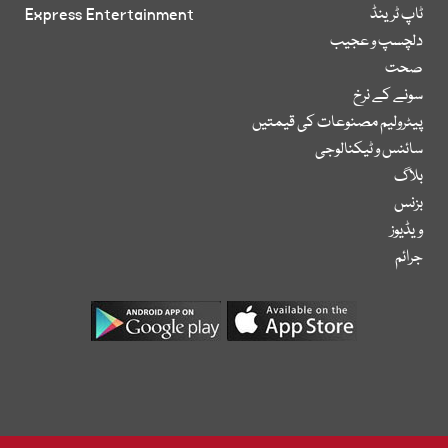
ٹاپ ٹرینڈ
Express Entertainment
دلچسپ و عجیب
صحت
سونے کے نرخ
پیٹرولیم مصنوعات کی قیمتیں
سائنس و ٹیکنالوجی
بلاگ
بزنس
ویڈیوز
جرائم