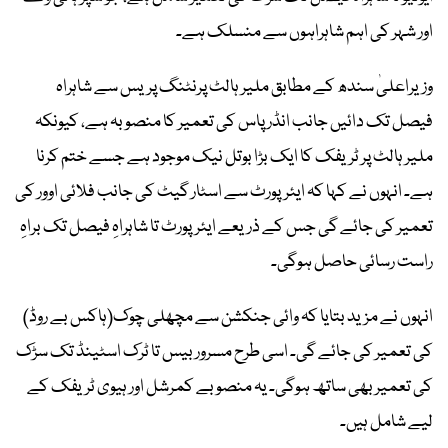
اور شہر کی اہم شاہراہوں سے منسلک ہے۔
وزیراعلیٰ سندھ کے مطابق ملیر ہالٹ پرنٹنگ پریس سے شاہراہ
فیصل تک دائیں جانب انڈر پاس کی تعمیر کا منصوبہ ہے، کیونکہ
ملیر ہالٹ پر ٹریفک کا ایک بڑا بوتل نیک موجود ہے جسے ختم کرنا
ہے۔ انہوں نے کہا کہ ایئرپورٹ سے اسٹار گیٹ کی جانب فلائی اوور کی
تعمیر کی جائے گی جس کے ذریعے ایئرپورٹ تا شاہراہِ فیصل تک براہِ
راست رسائی حاصل ہوگی۔
انہوں نے مزید بتایا کہ وائی جنکشن سے مچھلی چوک(ہاکس بے روڈ)
کی تعمیر کی جائے گی۔ اسی طرح مسرور بیس تا ٹرک اسٹینڈ تک سڑک
کی تعمیر بھی ساتھ ہوگی۔ یہ منصوبے کمرشل اور ہیوی ٹریفک کے
لیے شامل ہیں۔