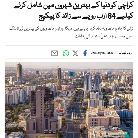
کراچی کو دنیا کے بہترین شہروں میں شامل کرنے
کیلیے 84 ارب روپے سے زائد کا پیکیج
ترقی کا جامع منصوبہ نافذ کرنا چاہتے ہیں، میگا اور اہم منصوبوں کی بہترین ڈیزائننگ
ہونی چاہیے، وزیراعلیٰ سندھ کی ہدایات
ویب ڈیسک
January 07, 2026