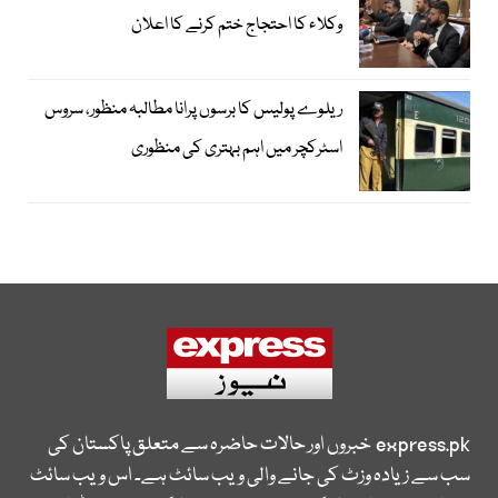
وکلاء کا احتجاج ختم کرنے کا اعلان
ریلوے پولیس کا برسوں پرانا مطالبہ منظور، سروس
اسٹرکچر میں اہم بہتری کی منظوری
express.pk
خبروں اور حالات حاضرہ سے متعلق پاکستان کی
سب سے زیادہ وزٹ کی جانے والی ویب سائٹ ہے۔ اس ویب سائٹ