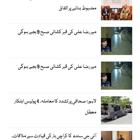
مضبوط بنانے پر اتفاق
میر رضا علی کی قبر کشائی صبح 9 بجے ہوگی
میر رضا علی کی قبر کشائی صبح 9 بجے ہوگی
لاہور؛ صحافی پر تشدد کا معاملہ، 4 پولیس اہلکار
معطل
آئی جی سندھ کا کراچی بار کی قیادت سے ملاقات،