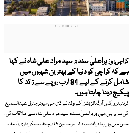
وزیراعلیٰ سندھ سید مراد علی شاہ نے کہا
کراچی:
ہے کہ کراچی کو دنیا کے بہترین شہروں میں
شامل کرنے کے لیے 84 ارب روپے سے زائد کا
پیکیج دینا چاہتا ہوں۔
فرنٹیئر ورکس آرگنائزیشن کے وفد نے ڈی جی میجر جنرل عبدالسمیع
کی سربراہی میں وزیراعلیٰ سندھ سید مراد علی شاہ سے ملاقات کی،
جس میں وزیر بلدیات سید ناصر حسین شاہ، چیف سیکریٹری آصف