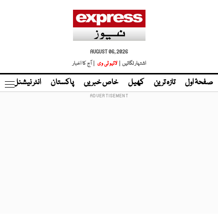
AUGUST 06, 2026
اشتہار لگائیں |
لائیو ٹی وی
| آج کا اخبار
صفحۂ اول
تازہ ترین
کھیل
خاص خبریں
پاکستان
انٹر نیشنل
ٹا