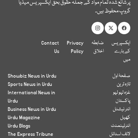
پر شائع شدہ تمام مواد کے جملہ حقوق بحق ایکسپریس میڈیا
گروپ محفوظ ہیں۔
ایکسپریس
ضابطہ
Privacy
Contact
کے بارے
اخلاق
Policy
Us
میں
صفحۂ اول
Showbiz News in Urdu
تازہ ترین
Sports News in Urdu
غزہ لہو لہو
International News in
پاکستان
Urdu
انٹر نیشنل
Business News in Urdu
کھیل
Urdu Magazine
انٹرٹینمنٹ
Urdu Blogs
لائف اسٹائل
The Express Tribune