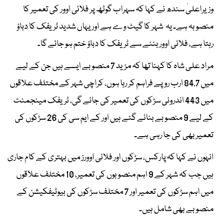
وزیراعلیٰ سندھ نے کہا کہ سہراب گوٹھ پر فلائی اوور کی تعمیر کا
منصوبہ ہے۔ یہ شہر کا گیٹ وے ہے اور یہاں شدید ٹریفک کا دباؤ
رہتا ہے، فلائی اوور بننے سے ٹریفک کا دباؤ ختم ہو جائے گا۔
مراد علی شاہ کا کہنا تھا کہ مزید 7 منصوبے ایسے ہیں جن کے لیے
میں 84.7 ارب روپے فراہم کر رہا ہوں، کراچی شہر کے مختلف علاقوں
میں 443 اندرونی سڑکوں کی تعمیر کی جائے گی، ٹریفک مینجمنٹ
کے لیے 9 منصوبے بنائے گئے ہیں اور کے ایم سی کی 26 سڑکوں کی
تعمیر بھی کی جا رہی ہے۔
انہوں نے کہا کہ پارکس، سڑکوں اور فلائی اوورز میں بہتری کے کام جاری
ہیں جب کہ شہر کے 9 اہم منصوبوں کی تعمیر، 10 مختلف علاقوں
میں اہم سڑکوں کی تعمیر اور 7 مختلف سڑکوں کی بیوٹیفکیشن کے
منصوبے بھی شامل ہیں۔