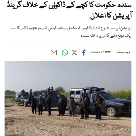
سندھ حکومت کا کچے کے ڈاکوؤں کے خلاف گرینڈ
آپریشن کا اعلان
آپریشن آج سے شروع کردیا، ڈاکوؤں کا مکمل صفایا کردیں گے جو ہتھیار ڈالے گا اسے
ایک موقع ملے گا، وزیر داخلہ سندھ
ویب ڈیسک
January 07, 2026