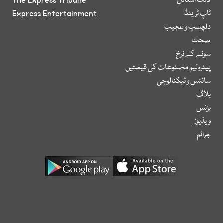
لائف اسٹائل
The Express Tribune
ٹاپ ٹرینڈ
Express Entertainment
دلچسپ و عجیب
صحت
سونے کے نرخ
پیٹرولیم مصنوعات کی قیمتیں
سائنس و ٹیکنالوجی
بلاگ
بزنس
ویڈیوز
جرائم