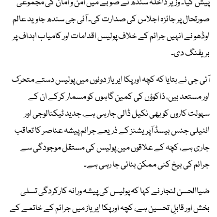
پیش کیا۔ وزیر داخلہ سندھ نے صوبے میں امن و امان کی مجموعی
صورتحال پر جائزہ اجلاس کی صدارت کی۔ آئی جی سندھ جاوید عالم
اوڈھو نے انہیں جرائم کے خلاف پولیس اقدامات اور کامیاب اہداف پر
بریفنگ دی۔
آئی جی نے بتایا کہ کچہ اور پکا ایریاز دونوں میں پولیس دستے متحرک
اور مستعد ہیں، ڈاکوؤں کی کمین گاہوں کو مسمار کرکے ان کے
سہولت کاروں کو بھی نکیل ڈالی جارہی ہے، جدید ٹیکنالوجی اور
انٹیلی جنس بیسڈ آپریشنز کے ذریعے جرائم پیشہ عناصر کا تعاقب
جاری ہے، کچہ کے علاقوں میں پولیس کی مستقل موجودگی سے
جرائم کی بیخ کنی ممکن بنائی جا رہی ہے۔
ضیاالحسن لنجار نے کہا کہ پولیس کی پیشہ ورانہ کارکردگی تسلی
بخش اور قابلِ تحسین ہے، کچہ اور پکا ایریاز میں جرائم کے خاتمے کے