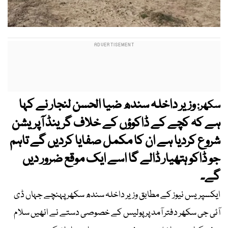
وزیر داخلہ سندھ ضیا الحسن لنجار نے کہا
سکھر:
ہے کہ کچے کے ڈاکوؤں کے خلاف گرینڈ آپریشن
شروع کردیا ہے ان کا مکمل صفایا کردیں گے تاہم
جو ڈاکو ہتھیار ڈالے گا اسے ایک موقع ضرور دیں
گے۔
ایکسپریس نیوز کے مطابق وزیر داخلہ سندھ سکھر پہنچے جہاں ڈی
آئی جی سکھر دفتر آمد پر پولیس کے خصوصی دستے نے انھیں سلام