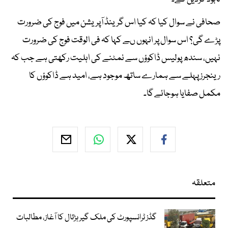
صحافی نے سوال کیا کہ کیا اس گرینڈ آپریشن میں فوج کی ضرورت
پڑے گی؟ اس سوال پر انہوں ںے کہا کہ فی الوقت فوج کی ضرورت
نہیں، سندھ پولیس ڈاکوؤں سے نمٹنے کی اہلیت رکھتی ہے جب کہ
رینجرز پہلے سے ہمارے ساتھ موجود ہے، امید ہے ڈاکوؤں کا
مکمل صفایا ہوجائے گا۔
متعلقہ
گڈز ٹرانسپورٹ کی ملک گیر ہڑتال کا آغاز، مطالبات