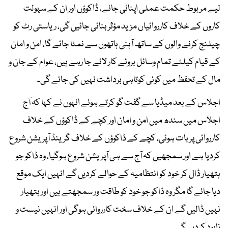
لیے مربوط حکمت عملی اپنائی جائے، ڈاکوؤں اور ان کے سہولت
کاروں کے خلاف کارروائیاں مزید مؤثر بنائی جائیں گی، ریاستی رٹ کو
چیلنج کرنے والوں کے ساتھ آہنی ہاتھوں سے نمٹا جائے گا، امن و امان
کے قیام کیلئے تمام وسائل بروئے کار لائے جا رہے ہیں، عوام کے جان و
مال کے تحفظ میں کوئی کوتاہی برداشت نہیں کی جائے گی۔
اجلاس کے بعد میڈیا سے گفت گو کرتے ہوئے انہوں نے کہا کہ آج
اجلاس میں سندھ میں امن و امان اور کچے کے ڈاکوؤں کے خلاف
کارروائی پر بات ہوئی، کچے کے ڈاکوؤں کے خلاف گرینڈ آپریشن شروع
کردیا ہے اور سمجھیں کہ آج سے ہی آپریشن شروع ہوگیا، وہ ڈاکو جو
ہتھیار ڈال کر خود کو انتظامیہ کے حوالے کردیں گے انہیں ایک موقع
دیا جائے گا مگر وہ ڈاکو جو خود کو طاقت ور سمجھتے ہیں اور ہتھیار
نہیں ڈالیں گے ان کے خلاف سخت کارروائی ہوگی اور انہیں نیست و
نابود کردیں گے۔