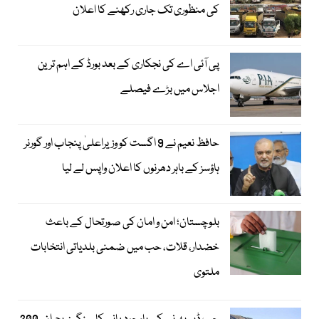
کی منظوری تک جاری رکھنے کا اعلان
پی آئی اے کی نجکاری کے بعد بورڈ کے اہم ترین
اجلاس میں بڑے فیصلے
حافظ نعیم نے 9 اگست کو وزیراعلیٰ پنجاب اور گورنر
ہاؤسز کے باہر دھرنوں کا اعلان واپس لے لیا
بلوچستان؛ امن و امان کی صورتحال کے باعث
خضدار، قلات، حب میں ضمنی بلدیاتی انتخابات
ملتوی