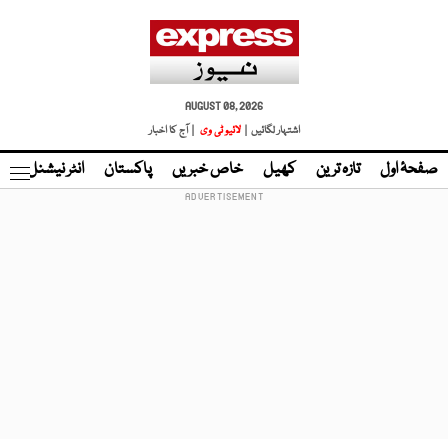
AUGUST 08, 2026
اشتہار لگائیں |
لائیو ٹی وی
| آج کا اخبار
صفحۂ اول
تازہ ترین
کھیل
خاص خبریں
پاکستان
انٹر نیشنل
ٹا