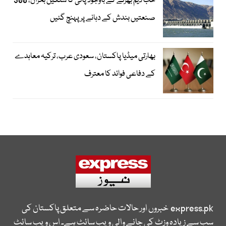
حب ڈیم بھرنے کے باوجود پانی کا سنگین بحران، 300
صنعتیں بندش کے دہانے پر پہنچ گئیں
بھارتی میڈیا پاکستان، سعودی عرب، ترکیہ معاہدے
کے دفاعی فوائد کا معترف
express.pk
خبروں اور حالات حاضرہ سے متعلق پاکستان کی
سب سے زیادہ وزٹ کی جانے والی ویب سائٹ ہے۔ اس ویب سائٹ