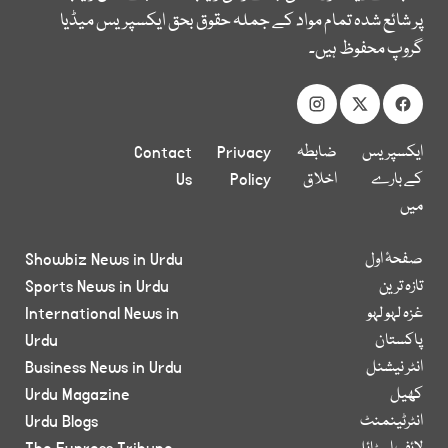
پر شائع شدہ تمام مواد کے جملہ حقوق بحق ایکسپریس میڈیا
گروپ محفوظ ہیں۔
ایکسپریس
ضابطہ
Privacy
Contact
کے بارے
اخلاق
Policy
Us
میں
صفحۂ اول
Showbiz News in Urdu
تازہ ترین
Sports News in Urdu
غزہ لہو لہو
International News in
پاکستان
Urdu
انٹر نیشنل
Business News in Urdu
کھیل
Urdu Magazine
انٹرٹینمنٹ
Urdu Blogs