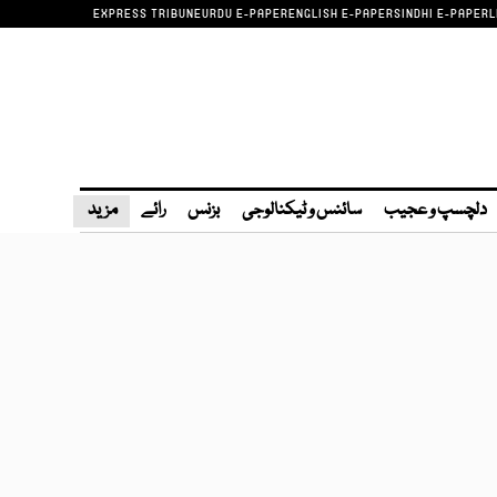
EXPRESS TRIBUNE
URDU E-PAPER
ENGLISH E-PAPER
SINDHI E-PAPER
L
دلچسپ و عجیب
سائنس و ٹیکنالوجی
بزنس
رائے
مزید