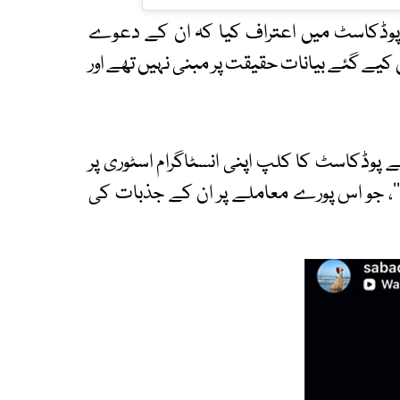
 پوڈکاسٹ میں اعتراف کیا کہ ان کے دعوے
کیے گئے بیانات حقیقت پر مبنی نہیں تھے اور
 پوڈکاسٹ کا کلپ اپنی انسٹاگرام اسٹوری پر
شیئر کیا اور صرف ایک لفظ لکھا، ’’Speechless‘‘، جو اس پورے معاملے پر ان کے جذبات کی