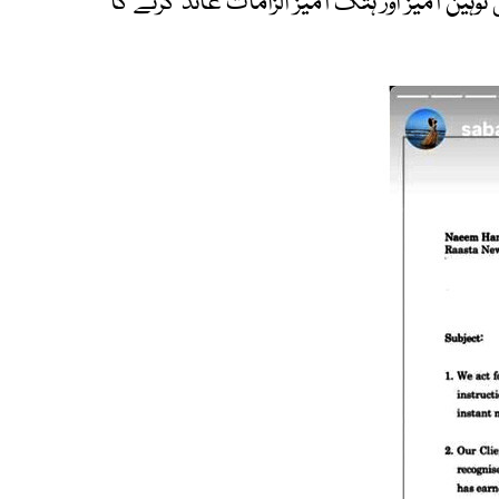
ہین آمیز اور ہتک آمیز الزامات عائد کرنے کا