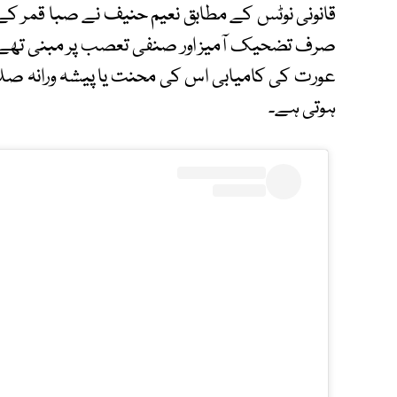
قانونی نوٹس کے مطابق نعیم حنیف نے صبا قمر کے ب
صرف تضحیک آمیز اور صنفی تعصب پر مبنی تھے ب
عورت کی کامیابی اس کی محنت یا پیشہ ورانہ صل
ہوتی ہے۔