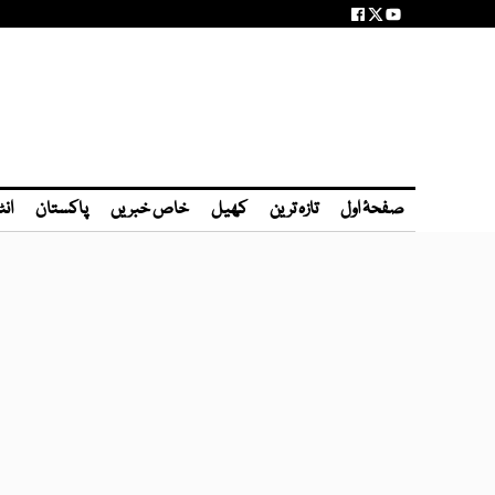
صفحۂ اول
تازہ ترین
کھیل
خاص خبریں
پاکستان
انٹ