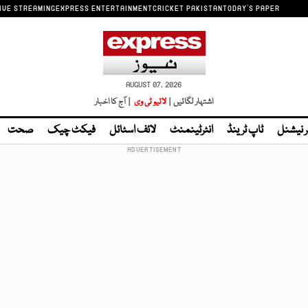
IVE STREAMING
EXPRESS ENTERTAINMENT
CRICKET PAKISTAN
TODAY'S PAPER
AUGUST 07, 2026
اشتہار لگائیں |
لائیو ٹی وی
| آج کا اخبار
ر نیشنل
ٹاپ ٹرینڈ
انٹرٹینمنٹ
لائف اسٹائل
فیکٹ چیک
صحت