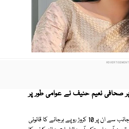
پر صحافی نعیم حنیف نے عوامی طور پر
یہ معافی اس وقت سامنے آئی جب صبا قمر کی جانب سے ان پر 10 کروڑ روپے ہرجانے کا قانونی