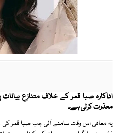
اداکارہ صبا قمر کے خلاف متنازع بیانات 
معذرت کرلی ہے۔