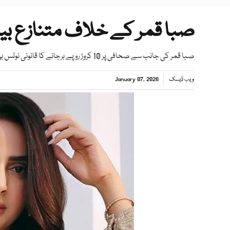
صبا قمر کے خلاف متنازع بی
صبا قمر کی جانب سے صحافی پر 10 کروڑ روپے ہرجانے کا قانونی نوٹس بھیجا گیا
ویب ڈیسک
January 07, 2026