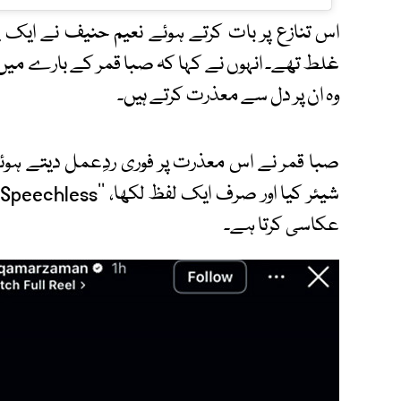
اس تنازع پر بات کرتے ہوئے نعیم حنیف نے ایک
غلط تھے۔ انہوں نے کہا کہ صبا قمر کے بارے میں 
وہ ان پر دل سے معذرت کرتے ہیں۔
صبا قمر نے اس معذرت پر فوری ردِعمل دیتے ہوئے
عکاسی کرتا ہے۔