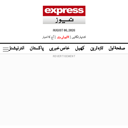
AUGUST 06, 2026
اشتہار لگائیں |
لائیو ٹی وی
| آج کا اخبار
صفحۂ اول
تازہ ترین
کھیل
خاص خبریں
پاکستان
انٹر نیشنل
ٹا