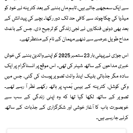
سے ایک سمجھے جاتے ہیں، تاہم ماں بننے کے بعد کترینہ نے خود کو
میڈیا کی چکاچوند سے کافی حد تک دور رکھا۔ بچے کی پیدائش کے
بعد بھی دونوں فنکاروں نے نجی زندگی کو ترجیح دی، جس کے باعث
مداح طویل عرصے سے ننھے مہمان کے نام کے منتظر تھے۔
اس جوڑی نے پہلی بار 23 ستمبر 2025 کو اپنے والدین بننے کی خوش
خبری مداحوں کے ساتھ شیئر کی تھی۔ اس موقع پر انسٹاگرام پر ایک
سادہ مگر جذباتی بلیک اینڈ وائٹ تصویر پوسٹ کی گئی، جس میں
وکی کوشل، کترینہ کے بیبی بَمپ پر ہاتھ رکھے نظر آ رہے تھے۔
تصویر کے ساتھ لکھا گیا تھا کہ وہ اپنی زندگی کے سب سے
خوبصورت باب کا آغاز خوشی اور شکرگزاری کے جذبات کے ساتھ
کرنے جا رہے ہیں۔