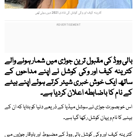
کترینہ کیف اور وکی کوشل کی شادی 2021 میں ہوئی تھی
بالی ووڈ کی مقبول ترین جوڑی میں شمار ہونے والے
کترینہ کیف اور وکی کوشل نے اپنے مداحوں کے
ساتھ ایک خوش خبری شیئر کرتے ہوئے اپنے بیٹے
کے نام کا باضابطہ اعلان کردیا ہے۔
اس خوبصورت جوڑی نے سوشل میڈیا کے ذریعے دنیا کو بتایا کہ ان کے
بیٹے کا نام ویہان کوشل رکھا گیا ہے۔
کترینہ کیف اور وکی کوشل بالی ووڈ کے مضبوط اور باوقار جوڑوں میں