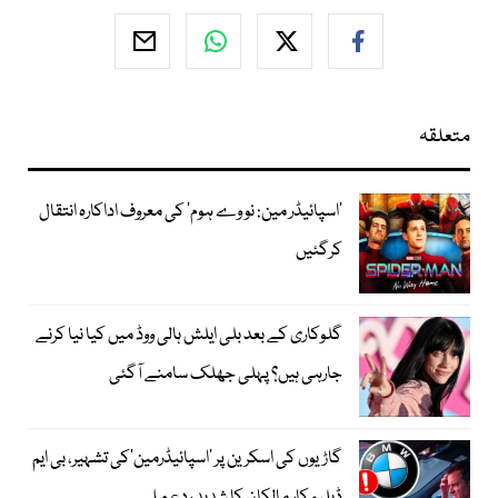
متعلقہ
’اسپائیڈر مین: نو وے ہوم‘ کی معروف اداکارہ انتقال
کرگئیں
گلوکاری کے بعد بلی ایلش ہالی ووڈ میں کیا نیا کرنے
جارہی ہیں؟ پہلی جھلک سامنے آگئی
گاڑیوں کی اسکرین پر ’اسپائیڈرمین‘کی تشہیر، بی ایم
ڈبلیو کار مالکان کا شدید ردعمل