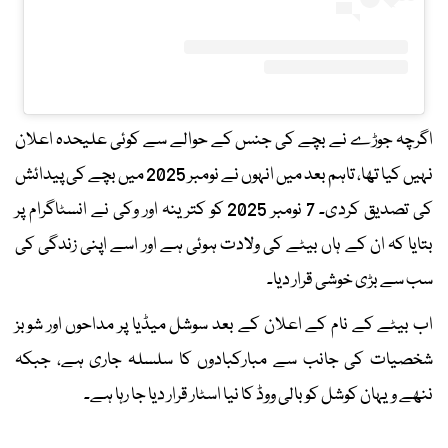
اگرچہ جوڑے نے بچے کی جنس کے حوالے سے کوئی علیحدہ اعلان
نہیں کیا تھا، تاہم بعد میں انہوں نے نومبر 2025 میں بچے کی پیدائش
کی تصدیق کردی۔ 7 نومبر 2025 کو کترینہ اور وکی نے انسٹاگرام پر
بتایا کہ ان کے ہاں بیٹے کی ولادت ہوئی ہے اور اسے اپنی زندگی کی
سب سے بڑی خوشی قرار دیا۔
اب بیٹے کے نام کے اعلان کے بعد سوشل میڈیا پر مداحوں اور شوبز
شخصیات کی جانب سے مبارکبادوں کا سلسلہ جاری ہے، جبکہ
ننھے ویہان کوشل کو بالی ووڈ کا نیا اسٹار قرار دیا جا رہا ہے۔