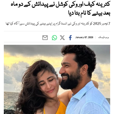
کترینہ کیف اور وکی کوشل نے پیدائش کے دو ماہ
بعد بیٹے کا نام بتا دیا
7 نومبر 2025 کو کترینہ اور وکی نے انسٹاگرام پر اپنے بیٹے کی پیدائش سے آگاہ کیا تھا
ویب ڈیسک
January 07, 2026