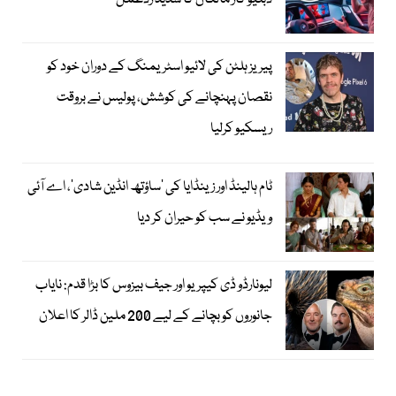
پیریز ہلٹن کی لائیو اسٹریمنگ کے دوران خود کو
نقصان پہنچانے کی کوشش، پولیس نے بروقت
ریسکیو کرلیا
ٹام ہالینڈ اور زینڈایا کی ’ساؤتھ انڈین شادی‘، اے آئی
ویڈیو نے سب کو حیران کر دیا
لیونارڈو ڈی کیپریو اور جیف بیزوس کا بڑا قدم: نایاب
جانوروں کو بچانے کے لیے 200 ملین ڈالر کا اعلان