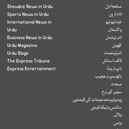
صفحۂ اول
Showbiz News in Urdu
تازہ ترین
Sports News in Urdu
غزہ لہو لہو
International News in
پاکستان
Urdu
انٹر نیشنل
Business News in Urdu
کھیل
Urdu Magazine
انٹرٹینمنٹ
Urdu Blogs
لائف اسٹائل
The Express Tribune
ٹاپ ٹرینڈ
Express Entertainment
دلچسپ و عجیب
صحت
سونے کے نرخ
پیٹرولیم مصنوعات کی قیمتیں
سائنس و ٹیکنالوجی
بلاگ
بزنس