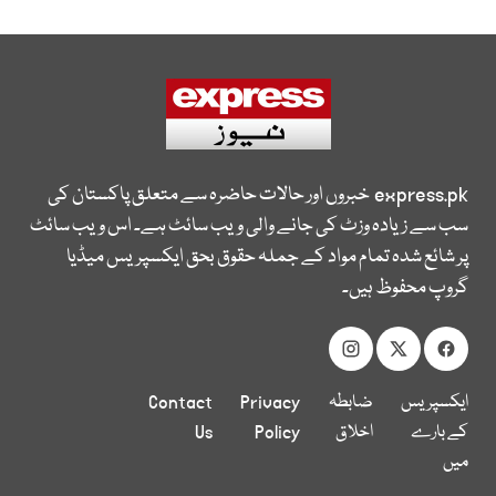
express.pk
خبروں اور حالات حاضرہ سے متعلق پاکستان کی
سب سے زیادہ وزٹ کی جانے والی ویب سائٹ ہے۔ اس ویب سائٹ
پر شائع شدہ تمام مواد کے جملہ حقوق بحق ایکسپریس میڈیا
گروپ محفوظ ہیں۔
ایکسپریس
ضابطہ
Privacy
Contact
کے بارے
اخلاق
Policy
Us
میں