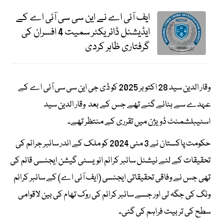
ایف آئی اے نے این سی سی آئی اے کے
ایڈیشنل ڈائریکٹر سمیت 4 افسران کی
گرفتاری ظاہر کردی
وقار الدین سید 28 اکتوبر 2025 کو ڈی جی این سی سی آئی اے کے
عہدے سے ہٹائے گئے تھے جس کے بعد وقار الدین سید
اسٹیبلشمنٹ ڈویژن میں تقرری کے منتظر تھے۔
حکومت پاکستان نے 3 مئی 2024 کو ملک کے اندر سائبر جرائم کی
تحقیقات کے لئے نیشنل سائبر کرائم انویسٹی گیشن ایجنسی قائم کی
تھی جس نے وفاقی تحقیقاتی ایجنسی (ایف آئی اے) کے سائبر کرائم
ونگ کی جگہ لی اور جسے سائبر کرائم کی روک تھام کی بین لاقوامی
سطح کی تربیت فراہم کی گئی۔