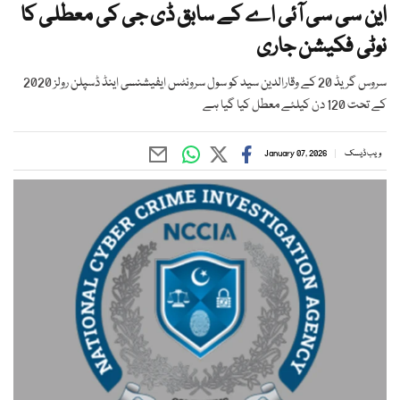
این سی سی آئی اے کے سابق ڈی جی کی معطلی کا
نوٹی فکیشن جاری
سروس گریڈ 20 کے وقارالدین سید کو سول سرونٹس ایفیشنسی اینڈ ڈسپلن رولز 2020
کے تحت 120 دن کیلئے معطل کیا گیا ہے
ویب ڈیسک
January 07, 2026