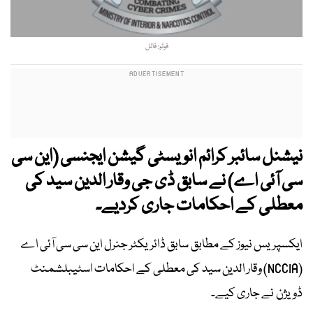
فوٹو: فائل
نیشنل سائبر کرائم انویسٹی گیشن ایجنسی (این سی
سی آئی اے) نے سابق ڈی جی وقار الدین سید کی
معطلی کے احکامات جاری کردیے۔
ایکسپریس نیوز کے مطابق سابق ڈائریکٹر جنرل این سی سی آئی اے
(NCCIA) وقار الدین سید کی معطلی کے احکامات اسٹیبلشمنٹ
ڈویژن نے جاری کیے۔