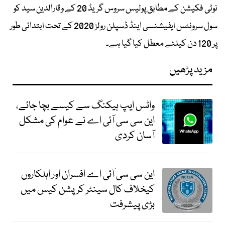
نوٹی فکیشن کے مطابق پولیس سروس گریڈ 20 کے وقارالدین سید کو
سول سرونٹس ایفیشنسی اینڈ ڈسپلن رولز 2020 کے تحت ابتدائی طور
پر 120 دن کیلئے معطل کیا گیا ہے۔
مزید پڑھیں
واٹس ایپ ہیکنگ سے کیسے بچا جائے،
این سی سی آئی اے نے عوام کی مشکل
آسان کردی
این سی سی آئی اے افسران اور اہلکاروں
کیخلاف کال سینٹر کرپشن کیس میں
بڑی پیشرفت