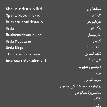
صفحۂ اول
Showbiz News in Urdu
تازہ ترین
Sports News in Urdu
غزہ لہو لہو
International News in
پاکستان
Urdu
انٹر نیشنل
Business News in Urdu
کھیل
Urdu Magazine
انٹرٹینمنٹ
Urdu Blogs
لائف اسٹائل
The Express Tribune
ٹاپ ٹرینڈ
Express Entertainment
دلچسپ و عجیب
صحت
سونے کے نرخ
پیٹرولیم مصنوعات کی قیمتیں
سائنس و ٹیکنالوجی
بلاگ
بزنس