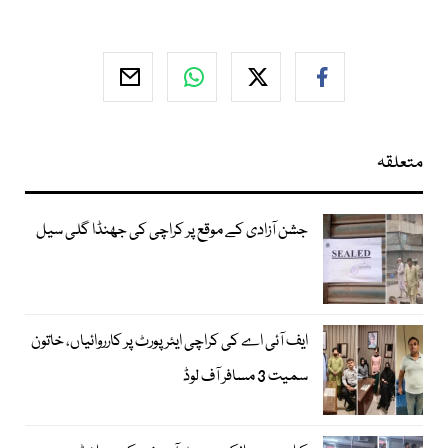
متعلقہ
جشن آزادی کے موقع پر کراچی کی جھنڈا گلی سیل
ایف آئی اے کی کراچی ایئرپورٹ پر کارروائیاں، خاتون
سمیت 3 مسافر آف لوڈ