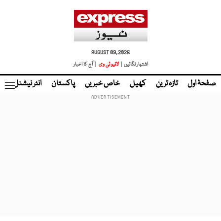
AUGUST 09, 2026
اشتہار لگائیں |
لائیو ٹی وی
| آج کا اخبار
صفحۂ اول
تازہ ترین
کھیل
خاص خبریں
پاکستان
انٹر نیشنل
ٹا