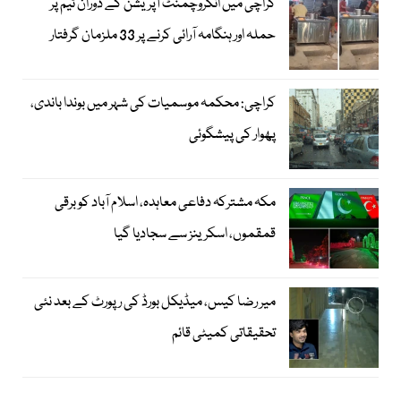
کراچی میں انکروچمنٹ آپریشن کے دوران ٹیم پر
حملہ اور ہنگامہ آرائی کرنے پر 33 ملزمان گرفتار
کراچی: محکمہ موسمیات کی شہر میں بوندا باندی،
پھوار کی پیشگوئی
مکہ مشترکہ دفاعی معاہدہ، اسلام آباد کو برقی
قمقموں، اسکرینز سے سجادیا گیا
میر رضا کیس، میڈیکل بورڈ کی رپورٹ کے بعد نئی
تحقیقاتی کمیٹی قائم