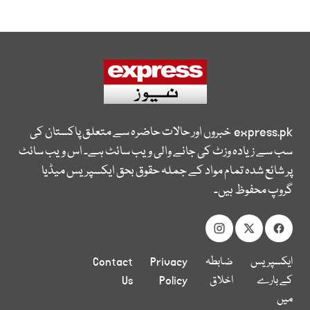
express.pk
خبروں اور حالات حاضرہ سے متعلق پاکستان کی
سب سے زیادہ وزٹ کی جانے والی ویب سائٹ ہے۔ اس ویب سائٹ
پر شائع شدہ تمام مواد کے جملہ حقوق بحق ایکسپریس میڈیا
گروپ محفوظ ہیں۔
ایکسپریس
ضابطہ
Privacy
Contact
کے بارے
اخلاق
Policy
Us
میں