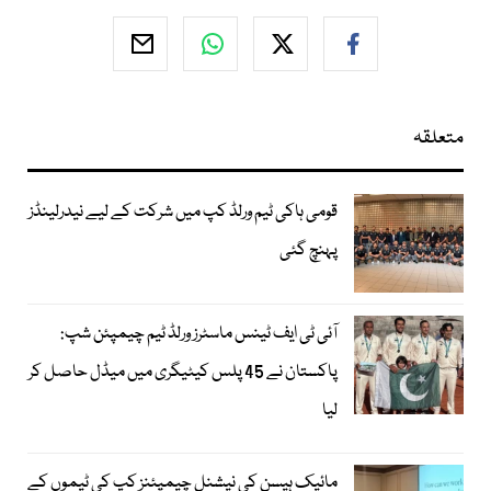
متعلقہ
قومی ہاکی ٹیم ورلڈ کپ میں شرکت کے لیے نیدرلینڈز
پہنچ گئی
آئی ٹی ایف ٹینس ماسٹرز ورلڈ ٹیم چیمپئن شپ:
پاکستان نے 45 پلس کیٹیگری میں میڈل حاصل کر
لیا
مائیک ہیسن کی نیشنل چیمپئنز کپ کی ٹیموں کے