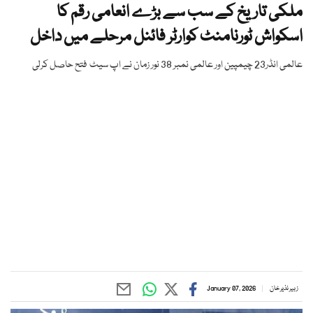
ملکی تاریخ کے سب سے بڑے انعامی رقم کا
اسکواش ٹورنامنٹ کوارٹر فائنل مرحلے میں داخل
عالمی انڈر23 چیمپین اور عالمی نمبر 38 نور زمان نے اپ سیٹ فتح حاصل کرلی
زبیر نذیر خان
January 07, 2026