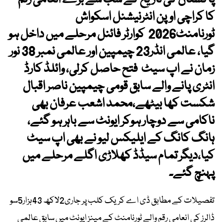
پاکستان کی تاریخ کے سب سے بڑے انعامی رقم
کا کراچی اوپن انٹرنیشنل اسکواش
ٹورنامنٹ2026 کوارٹر فائنل مرحلے میں داخل ہو
گیا، عالمی انڈر23 چیمپین اور عالمی نمبر 38 نور
زمان نے اپ سیٹ فتح حاصل کرلی، وائلڈ کارڈ
انٹری پانے والے سابق قومی چیمپین ناصر اقبال
شکست کھا بیٹھے،محمد اشعب عرفان بھی
ناکامی سے دوچار ہوکر ایونٹ سے باہر ہو گئے،
ہانگ کانگ کے ایلیکس لیو نے بھی اپ سیٹ
کیا،دیگر تمام سیڈڈ کھلاڑی اگلے مرحلے میں
پہنچ گئے۔
تفصیلات کے مطابق ڈی اے کریک کلب پر جاری2لاکھ 43ہزار5سو
ڈالرز کی انعامی رقم والے ٹورنامنٹ کے مینز ایونٹ میں سابق عالمی