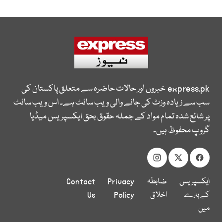
express.pk
خبروں اور حالات حاضرہ سے متعلق پاکستان کی
سب سے زیادہ وزٹ کی جانے والی ویب سائٹ ہے۔ اس ویب سائٹ
پر شائع شدہ تمام مواد کے جملہ حقوق بحق ایکسپریس میڈیا
گروپ محفوظ ہیں۔
ایکسپریس
ضابطہ
Privacy
Contact
کے بارے
اخلاق
Policy
Us
میں