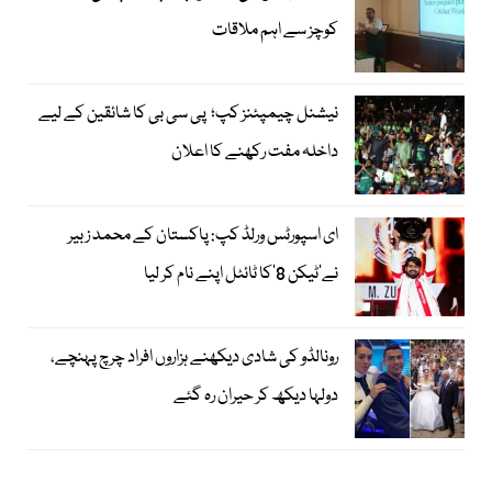
کوچز سے اہم ملاقات
نیشنل چیمپئنز کپ؛ پی سی بی کا شائقین کے لیے
داخلہ مفت رکھنے کا اعلان
ای اسپورٹس ورلڈ کپ: پاکستان کے محمد زبیر
نے’ٹیکن 8‘کا ٹائٹل اپنے نام کر لیا
رونالڈو کی شادی دیکھنے ہزاروں افراد چرچ پہنچے،
دولہا دیکھ کر حیران رہ گئے