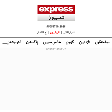
AUGUST 10, 2026
اشتہار لگائیں |
لائیو ٹی وی
| آج کا اخبار
صفحۂ اول
تازہ ترین
کھیل
خاص خبریں
پاکستان
انٹر نیشنل
ٹا