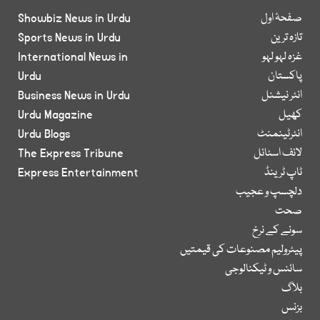
صفحۂ اول
Showbiz News in Urdu
تازہ ترین
Sports News in Urdu
غزہ لہو لہو
International News in
پاکستان
Urdu
انٹر نیشنل
Business News in Urdu
کھیل
Urdu Magazine
انٹرٹینمنٹ
Urdu Blogs
لائف اسٹائل
The Express Tribune
ٹاپ ٹرینڈ
Express Entertainment
دلچسپ و عجیب
صحت
سونے کے نرخ
پیٹرولیم مصنوعات کی قیمتیں
سائنس و ٹیکنالوجی
بلاگ
بزنس