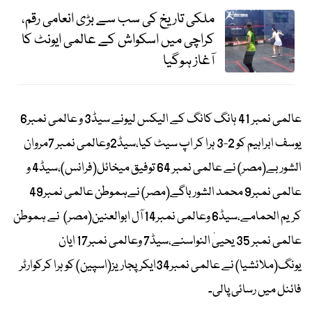
ملکی تاریخ کی سب سے بڑی انعامی رقم،
کراچی میں اسکواش کے عالمی ایونٹ کا
آغاز ہوگیا
عالمی نمبر 41 ہانگ کانگ کے الیکس لیونے سیڈ3 و عالمی نمبر6
یوسف ابراہیم کو 2-3 ہرا کر اپ سیٹ کیا،سیڈ2وعالمی نمبر 7مروان
الشوربے(مصر) نے عالمی نمبر 64 توفیق میخائل(فرانس)،سیڈ4 و
عالمی نمبر9 محمد الشورباگے(مصر) نےہموطن عالمی نمبر49
کریم الحمامے،سیڈ6 وعالمی نمبر14 آل ابوالعنین(مصر) نے ہموطن
عالمی نمبر 35 یحییٰ النواسنے،سیڈ7 وعالمی نمبر17 ایان
یونگ(ملائشیا) نے عالمی نمبر34ایکرپجاریز(اسپین) کو ہرا کرکوارٹر
فائنل میں رسائی پالی۔