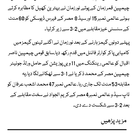
چیمپین قمر زمان کے پوتے نور زمان نے بہترین کھیل کا مظاہرہ کرتے
ہوئے عالمی نمبر 15 اور سیڈ 8 مصر کے فیرس ڈیوسکی کو 60 منٹ
کے سنسنی خیز مقابلے میں 2-3 سے زیر کرلیا۔
پہلے دونوں گیمز ہارنے کے بعد نور زمان نے اگلے تینوں گیمز میں
کامیابی پاکر کوارٹر فائنل میں قدم رکھ دیا،سابق قومی چیمپین ناصر
اقبال کو عالمی رینکنگ میں 11 ویں پوزیشن کے حامل ورلڈ جونیئر
چیمپین مصر کے محمد ذکریا نے 1-3 سے ٹھکانےلگا دیا،یہ
مقابلہ53 منٹ تک جاری رہا، عالمی نمبر 47 محمد اشعب عرفان کو
ٹاپ سیڈ و عالمی نمبر4 مصر کےکریم الجواد نے سخت مقابلے کے
بعد 2-3 سے شکست دے دی۔
مزید پڑھیں