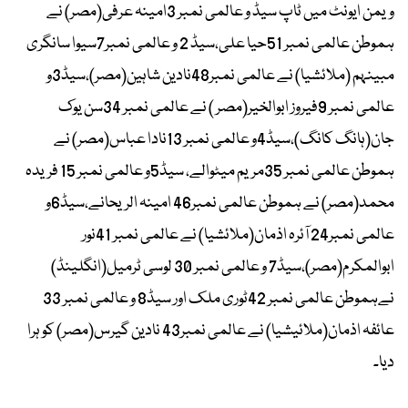
ویمن ایونٹ میں ٹاپ سیڈ و عالمی نمبر 3امینہ عرفی(مصر) نے
ہموطن عالمی نمبر 51حیا علی،سیڈ 2 و عالمی نمبر7سیوا سانگری
مبینہم (ملائشیا) نے عالمی نمبر48نادین شاہین(مصر)،سیڈ3و
عالمی نمبر 9فیروز ابوالخیر(مصر ) نے عالمی نمبر 34سن یوک
جان(ہانگ کانگ)،سیڈ4و عالمی نمبر 13نادا عباس(مصر) نے
ہموطن عالمی نمبر 35مریم میٹوالے، سیڈ5و عالمی نمبر 15 فریدہ
محمد(مصر) نے ہموطن عالمی نمبر46 امینہ الریحانے،سیڈ6و
عالمی نمبر24 آئرہ اذمان(ملائشیا) نے عالمی نمبر 41نور
ابوالمکرم(مصر)،سیڈ7 و عالمی نمبر 30 لوسی ٹرمیل(انگلینڈ)
نےہموطن عالمی نمبر 42ٹوری ملک اور سیڈ8 و عالمی نمبر 33
عائفہ اذمان(ملائیشیا) نے عالمی نمبر43 نادین گیرس(مصر) کو ہرا
دیا۔