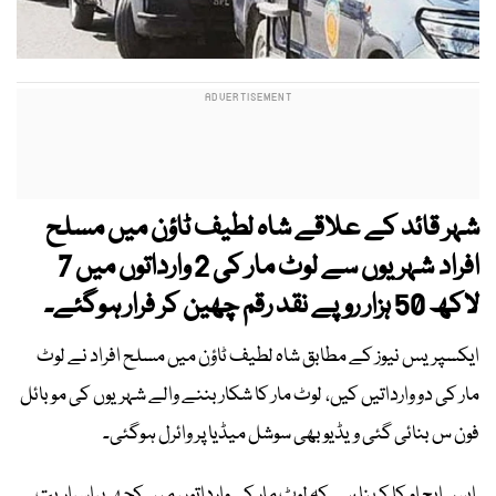
شہر قائد کے علاقے شاہ لطیف ٹاؤن میں مسلح
افراد شہریوں سے لوٹ مار کی 2 وارداتوں میں 7
لاکھ 50 ہزار روپے نقد رقم چھین کر فرار ہوگئے۔
ایکسپریس نیوز کے مطابق شاہ لطیف ٹاؤن میں مسلح افراد نے لوٹ
مار کی دو وارداتیں کیں، لوٹ مار کا شکار بننے والے شہریوں کی موبائل
فون س بنائی گئی ویڈیو بھی سوشل میڈیا پر وائرل ہوگئی۔
ایس ایچ او کا کہنا ہے کہ لوٹ مار کی وارداتوں میں کچھ پراسراریت