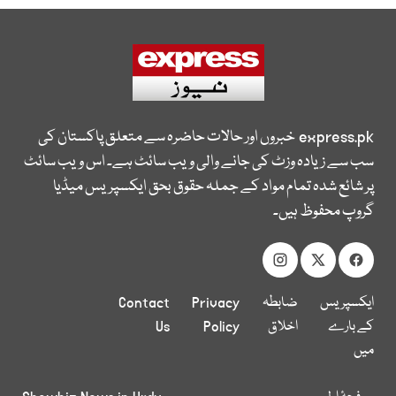
express.pk
خبروں اور حالات حاضرہ سے متعلق پاکستان کی
سب سے زیادہ وزٹ کی جانے والی ویب سائٹ ہے۔ اس ویب سائٹ
پر شائع شدہ تمام مواد کے جملہ حقوق بحق ایکسپریس میڈیا
گروپ محفوظ ہیں۔
ایکسپریس
ضابطہ
Privacy
Contact
کے بارے
اخلاق
Policy
Us
میں