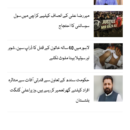
میر رضا علی کے انصاف کیلیے کراچی میں سول
سوسائٹی کا احتجاج
لاہور میں 40 سالہ خاتون کے قتل کا ڈراپ سین، شوہر
اور سوتیلا بیٹا ملوث نکلے
حکومت سندھ کے تعاون سے قدرتی آفات سے متاثرہ
افراد کیلئے گھر تعمیر کر رہے ہیں، وزیراعلیٰ گلگت
بلتستان