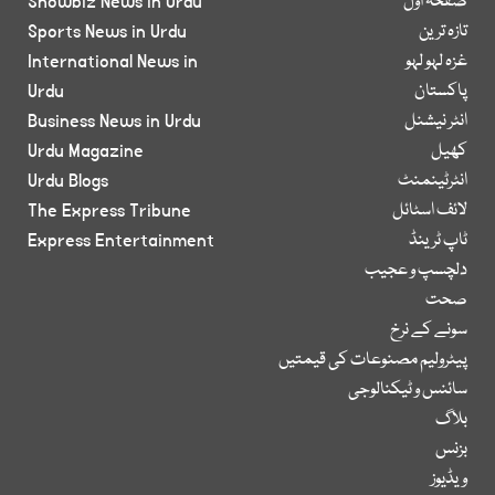
صفحۂ اول
Showbiz News in Urdu
تازہ ترین
Sports News in Urdu
غزہ لہو لہو
International News in
پاکستان
Urdu
انٹر نیشنل
Business News in Urdu
کھیل
Urdu Magazine
انٹرٹینمنٹ
Urdu Blogs
لائف اسٹائل
The Express Tribune
ٹاپ ٹرینڈ
Express Entertainment
دلچسپ و عجیب
صحت
سونے کے نرخ
پیٹرولیم مصنوعات کی قیمتیں
سائنس و ٹیکنالوجی
بلاگ
بزنس
ویڈیوز