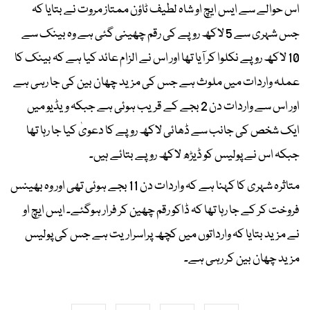
اس حوالے سے ایس ایچ او شاہ لطیف ٹاؤن ممتاز مروت نے بتایا کہ
جس شہری سے 5 لاکھ روپے کی رقم چھینی گئی ہے وہ بینک سے
10 لاکھ روپے نکلوا کر آیا تھا اور اس نے الزام عائد کیا ہے کہ بینک کا
عملہ واردات میں ملوث ہے جس کی مزید چھان بین کی جا رہی ہے
اور اس سے واردات دن 2 بجے کے قریب ہوئی ہے جبکہ ویڈیو میں
ایک شخص کی جانب سے ڈھائی لاکھ روپے کا دعویٰ کیا جا رہا تھا
جبکہ اس نے پولیس کو ڈیڑھ لاکھ روپے بتائے ہیں۔
متاثرہ شہری کا کہنا ہے کہ واردات دن 11 بجے ہوئی تھی اور وہ بھینس
فروخت کر کے جا رہا تھا کہ ڈاکو رقم چھین کر فرار ہوگئے۔ ایس ایچ او
نے مزید بتایا کہ وارداتوں میں کچھ پراسراریت ہے جس کی پولیس
مزید چھان بین کر رہی ہے۔