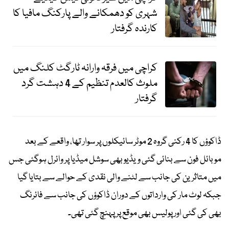
شہری کو دھمکانے والے پارکنگ مافیا کا
کارندہ گرفتار
کراچی میں فرقہ وارانہ ٹارگٹ کلنگ میں
ملوث کالعدم تنظیم کے 4 دہشت گرد
گرفتار
ڈاکوؤں کا 4 رکنی گروہ 2 موٹر سائیکلوں پر سوار تھا، واقعے کے بعد
موبائل فون سے بنائی گئی ویڈیو بھی سوشل میڈیا پر وائرل ہوگئی جس
میں متاثرین کی جانب سے لٹنے والی نقدی کے حوالے سے بتایا گیا
جبکہ لوٹ مار کی وارداتوں کے دوران ڈاکوؤں کی جانب سے فائرنگ
بھی کی گئی اور پولیس بھی موقع پر پہنچ گئی تھی۔