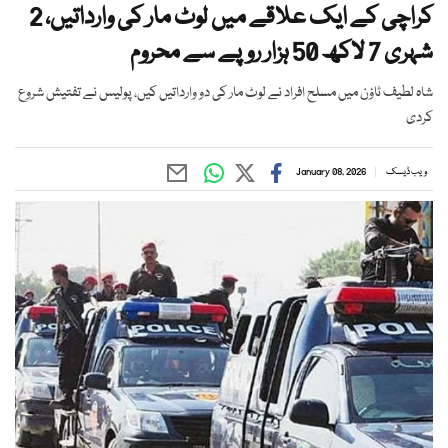
کراچی کے ایک علاقے میں لوٹ مار کی وارداتیں، 2
شہری 7 لاکھ 50 ہزار روپے سے محروم
شاہ لطیف ٹاؤن میں مسلح افراد نے لوٹ مار کی دو وارداتیں کیں، پولیس نے تفتیش شروع
کردی
ویب ڈیسک
January 08, 2026