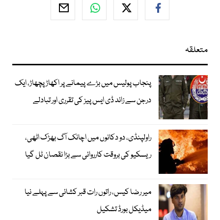
متعلقہ
پنجاب پولیس میں بڑے پیمانے پر اکھاڑ پچھاڑ، ایک
درجن سے زائد ڈی ایس پیز کی تقرری اور تبادلے
راولپنڈی، دو دکانوں میں اچانک آگ بھڑک اٹھی،
ریسکیو کی بروقت کارروائی سے بڑا نقصان ٹل گیا
میر رضا کیس، راتوں رات قبر کشائی سے پہلے نیا
میڈیکل بورڈ تشکیل