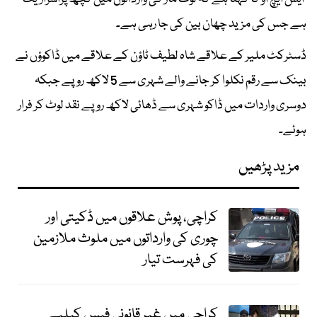
ہے جس کی مزید چھان بین کی جا رہی ہے۔
ڈسٹرکٹ ملیر کے علاقے شاہ لطیف ٹاؤن کے علاقے میں ڈاکوؤں نے
بینک سے رقم نکلوا کر جانے والے شہری سے 5 لاکھ روپے جبکہ
دوسری واردات میں ڈاکو شہری سے ڈھائی لاکھ روپے نقد لوٹ کر فرار
ہوئے۔
مزید پڑھیں
کراچی، پوش علاقوں میں ڈکیتی اور
چوری کی وارداتوں میں ملوث ملازمین
کی فہرست تیار
کراچی میں غیر قانونی فیس کیلیے