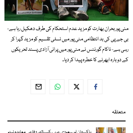
منی پور بحران بھارت کو مزید عدم استحکام کی طرف دھکیل رہا ہے-
بی جے پی کی بد انتظامی منی پور میں نسلی تقسیم کو مزید گہرا کر
رہی ہے- ناکام گورننس نے منی پور میں پرانی آزادی پسند تحریکوں
کے دوبارہ ابھرنے کا خطرہ پیدا کر دیا۔
متعلقہ
پاکستان اور سعودی عرب کیساتھ دفاعی معاہدہ نیٹو