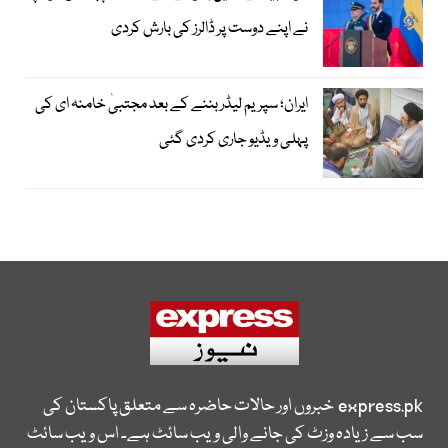
نے اپنے دوست پر ڈالرز کی بارش کردی
ایران؛ سپریم لیڈر بننے کے بعد مجتبیٰ خامنہ ای کی
پہلی ویڈیو جاری کردی گئی
express.pk
خبروں اور حالات حاضرہ سے متعلق پاکستان کی
سب سے زیادہ وزٹ کی جانے والی ویب سائٹ ہے۔ اس ویب سائٹ