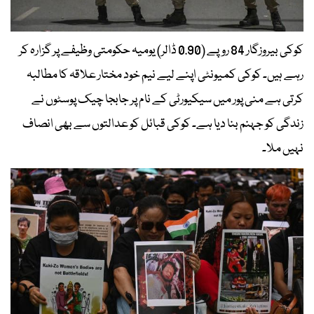
کوکی بیروزگار 84 روپے (0.90 ڈالر) یومیہ حکومتی وظیفے پر گزارہ کر
رہے ہیں۔ کوکی کمیونٹی اپنے لیے نیم خود مختار علاقہ کا مطالبہ
کرتی ہے منی پور میں سیکیورٹی کے نام پر جابجا چیک پوسٹوں نے
زندگی کو جہنم بنا دیا ہے۔ کوکی قبائل کو عدالتوں سے بھی انصاف
نہیں ملا۔