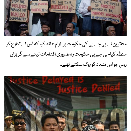
متاثرین نے بی جے پی کی حکومت پر الزام عائد کیا کہ اس نے تنازع کو
منظم کیا- بی جے پی حکومت وہ ضروری اقدامات لینے سے گریزاں
رہی جو اس تشدد کو روک سکتے تھے۔