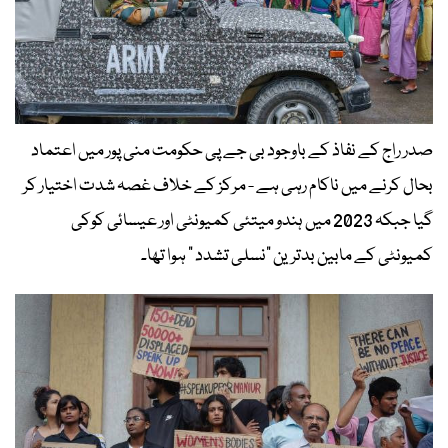
صدر راج کے نفاذ کے باوجود بی جے پی حکومت منی پور میں اعتماد
بحال کرنے میں ناکام رہی ہے - مرکز کے خلاف غصہ شدت اختیار کر
گیا جبکہ 2023 میں ہندو میتئی کمیونٹی اور عیسائی کوکی
کمیونٹی کے مابین بدترین “نسلی تشدد ” ہوا تھا۔