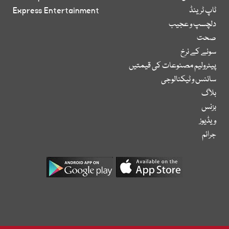
ٹاپ ٹرینڈ
Express Entertainment
دلچسپ و عجیب
صحت
سونے کے نرخ
پیٹرولیم مصنوعات کی قیمتیں
سائنس و ٹیکنالوجی
بلاگ
بزنس
ویڈیوز
جرائم