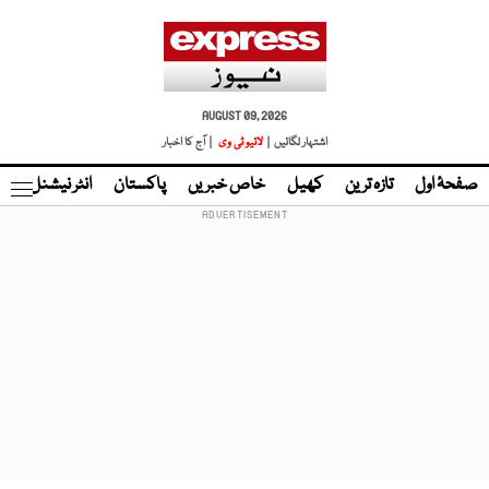
AUGUST 09, 2026
اشتہار لگائیں |
لائیو ٹی وی
| آج کا اخبار
صفحۂ اول
تازہ ترین
کھیل
خاص خبریں
پاکستان
انٹر نیشنل
ٹا