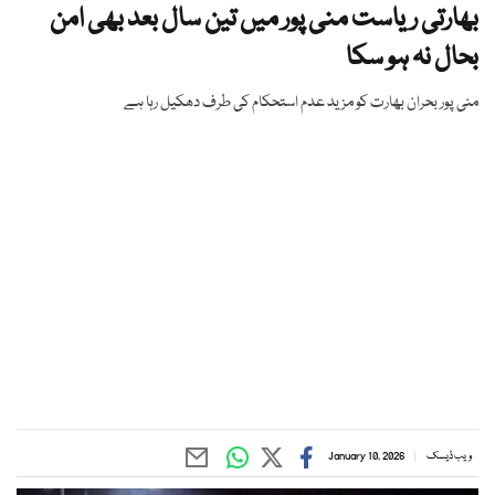
بھارتی ریاست منی پور میں تین سال بعد بھی امن
بحال نہ ہو سکا
منی پور بحران بھارت کو مزید عدم استحکام کی طرف دھکیل رہا ہے
ویب ڈیسک
January 10, 2026