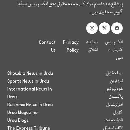
پر شائع شدہ تمام مواد کے جملہ حقوق بحق ایکسپریس میڈیا
گروپ محفوظ ہیں۔
ایکسپریس
ضابطہ
Privacy
Contact
کے بارے
اخلاق
Policy
Us
میں
صفحۂ اول
Showbiz News in Urdu
تازہ ترین
Sports News in Urdu
غزہ لہو لہو
International News in
پاکستان
Urdu
انٹر نیشنل
Business News in Urdu
کھیل
Urdu Magazine
انٹرٹینمنٹ
Urdu Blogs
لائف اسٹائل
The Express Tribune