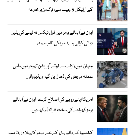
کے آرٹیکل 5 جیسا ہے؛ ترک وزیر خارجہ
ایران نے آبنائے ہرمز میں ٹول ٹیکس نہ لینے کی یقین
دہانی کرائی ہے؛ امریکی نائب صدر
جاپان میں زلزلے سے لرزتے آپریشن تھیٹر میں طبی
عملہ مریض کی ڈھال بن گیا؛ ویڈیو وائرل
امریکا اپنے رویے کی اصلاح کرے؛ ایران نے آبنائے
ہرمز کھولنے کی سخت شرائط رکھ دیں
کولمبیا کے دائیں بازو کے نئے صدر کا پہلا دن؛ ٹرمپ