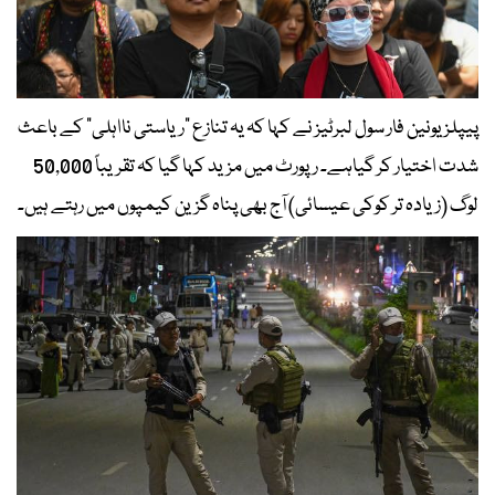
پیپلز یونین فار سول لبرٹیز نے کہا کہ یہ تنازع "ریاستی نااہلی" کے باعث
شدت اختیار کر گیاہے۔ رپورٹ میں مزید کہا گیا کہ تقریباً 50,000
لوگ (زیادہ تر کوکی عیسائی) آج بھی پناہ گزین کیمپوں میں رہتے ہیں۔