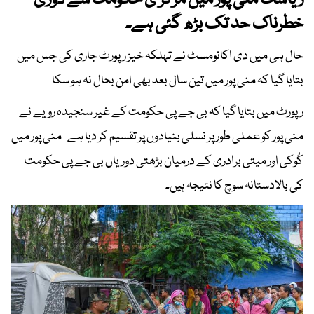
ریاست منی پور میں مرکز ی حکومت سے دوری
خطرناک حد تک بڑھ گئی ہے۔
حال ہی میں دی اکانومسٹ نے تہلکہ خیز رپورٹ جاری کی جس میں
بتایا گیا کہ منی پور میں تین سال بعد بھی امن بحال نہ ہو سکا-
رپورٹ میں بتایا گیا کہ بی جے پی حکومت کے غیر سنجیدہ رویے نے
منی پور کو عملی طور پر نسلی بنیادوں پر تقسیم کر دیا ہے- منی پور میں
کُوکی اور میتی برادری کے درمیان بڑھتی دوریاں بی جے پی حکومت
کی بالادستانہ سوچ کا نتیجہ ہیں۔