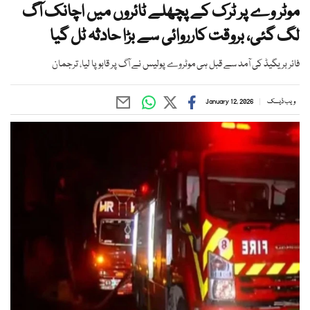
موٹر وے پر ٹرک کے پچھلے ٹائروں میں اچانک آگ
لگ گئی، بروقت کارروائی سے بڑا حادثہ ٹل گیا
فائر بریگیڈ کی آمد سے قبل ہی موٹروے پولیس نے آگ پر قابو پا لیا، ترجمان
ویب ڈیسک
January 12, 2026