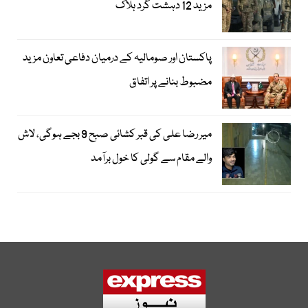
مزید 12 دہشت گرد ہلاک
پاکستان اور صومالیہ کے درمیان دفاعی تعاون مزید
مضبوط بنانے پر اتفاق
میر رضا علی کی قبر کشائی صبح 9 بجے ہوگی، لاش
والے مقام سے گولی کا خول برآمد