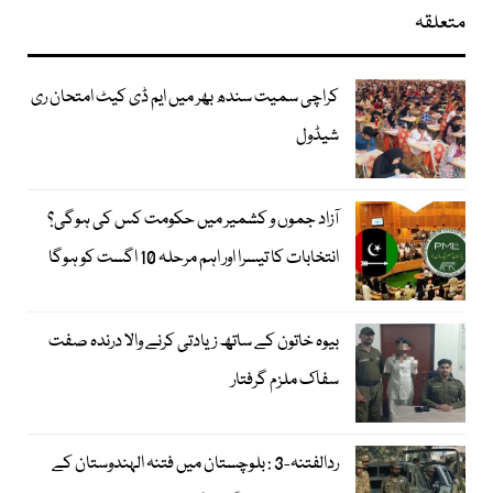
متعلقہ
کراچی سمیت سندھ بھر میں ایم ڈی کیٹ امتحان ری
شیڈول
آزاد جموں و کشمیر میں حکومت کس کی ہوگی؟
انتخابات کا تیسرا اور اہم مرحلہ 10 اگست کو ہوگا
بیوہ خاتون کے ساتھ زیادتی کرنے والا درندہ صفت
سفاک ملزم گرفتار
ردالفتنہ-3 : بلوچستان میں فتنہ الہندوستان کے