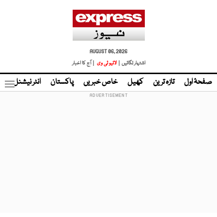
AUGUST 06, 2026
اشتہار لگائیں |
لائیو ٹی وی
| آج کا اخبار
صفحۂ اول
تازہ ترین
کھیل
خاص خبریں
پاکستان
انٹر نیشنل
ٹا