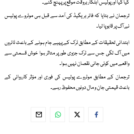
کیا گیا اور پولیس اہلکار بروقت موقع پر پہنچ گئے۔
ترجمان نے بتایا کہ فائر بریگیڈ کی آمد سے قبل ہی موٹروے پولیس
نے آگ پر قابو پا لیا۔
ابتدائی تحقیقات کے مطابق ٹرک کے پہیے جام ہونے کے باعث ٹائروں
میں آگ لگی جس سے ٹرک جزوی طور پر متاثر ہوا خوش قسمتی سے
واقعے میں کوئی جانی نقصان نہیں ہوا۔
ترجمان کے مطابق موٹروے پولیس کی فوری اور مؤثر کارروائی کے
باعث قیمتی جان و مال دونوں محفوظ رہے۔