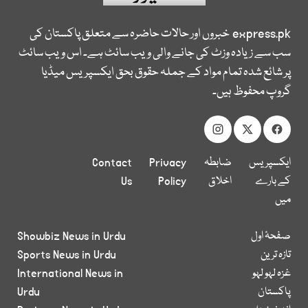
express.pk
خبروں اور حالات حاضرہ سے متعلق پاکستان کی
سب سے زیادہ وزٹ کی جانے والی ویب سائٹ ہے۔ اس ویب سائٹ
پر شائع شدہ تمام مواد کے جملہ حقوق بحق ایکسپریس میڈیا
گروپ محفوظ ہیں۔
ایکسپریس
ضابطہ
Privacy
Contact
کے بارے
اخلاق
Policy
Us
میں
صفحۂ اول
Showbiz News in Urdu
تازہ ترین
Sports News in Urdu
غزہ لہو لہو
International News in
پاکستان
Urdu