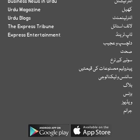
انٹر نیشنل
Business News in Urdu
کھیل
Urdu Magazine
انٹرٹینمنٹ
Urdu Blogs
لائف اسٹائل
The Express Tribune
ٹاپ ٹرینڈ
Express Entertainment
دلچسپ و عجیب
صحت
سونے کے نرخ
پیٹرولیم مصنوعات کی قیمتیں
سائنس و ٹیکنالوجی
بلاگ
بزنس
ویڈیوز
جرائم