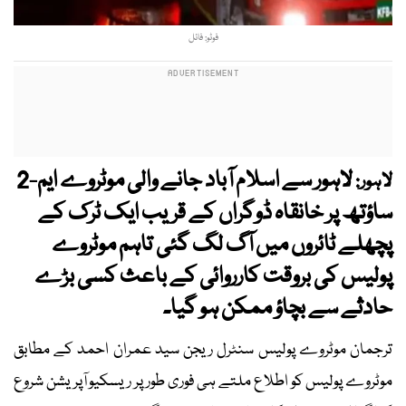
فوٹو: فائل
لاہور سے اسلام آباد جانے والی موٹروے ایم-2
لاہور:
ساؤتھ پر خانقاہ ڈوگراں کے قریب ایک ٹرک کے
پچھلے ٹائروں میں آگ لگ گئی تاہم موٹروے
پولیس کی بروقت کارروائی کے باعث کسی بڑے
حادثے سے بچاؤ ممکن ہو گیا۔
ترجمان موٹروے پولیس سنٹرل ریجن سید عمران احمد کے مطابق
موٹروے پولیس کو اطلاع ملتے ہی فوری طور پر ریسکیو آپریشن شروع