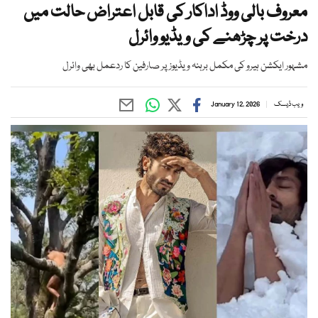
معروف بالی ووڈ اداکار کی قابل اعتراض حالت میں
درخت پر چڑھنے کی ویڈیو وائرل
مشہور ایکشن ہیرو کی مکمل برہنہ ویڈیوز پر صارفین کا ردعمل بھی وائرل
ویب ڈیسک
January 12, 2026