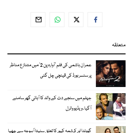
متعلقہ
عمران ہاشمی کی فلم ’آوارہ پن 2‘ میں متنازع مناظر
پر سنسر بورڈ کی قینچی چل گئی
جہلم میں سنجے دت کے والد کا آبائی گھر سامنے
آگیا، ویڈیو وائرل
گووندا اور کرشمہ کپور کا تعلق سنیتا آہوجہ سے چھپا