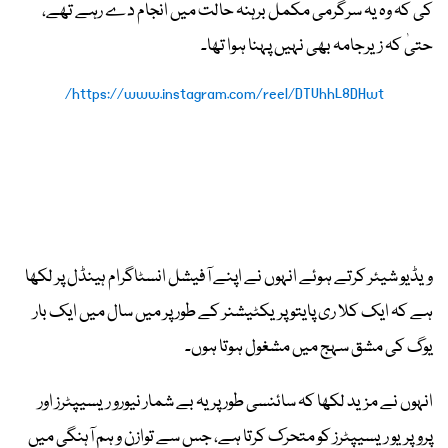
کی کہ وہ یہ سرگرمی مکمل برہنہ حالت میں انجام دے رہے تھے،
حتیٰ کہ زیرجامہ بھی نہیں پہنا ہوا تھا۔
https://www.instagram.com/reel/DTUhhL8DHwt/
ویڈیو شیئر کرتے ہوئے انہوں نے اپنے آفیشل انسٹاگرام ہینڈل پر لکھا
ہے کہ ایک کلا ری پایتو پریکٹیشنر کے طور پر میں سال میں ایک بار
یوگ کی مشق سہج میں مشغول ہوتا ہوں۔
انہوں نے مزید لکھا کہ سائنسی طور پر یہ بے شمار نیورو ریسیپٹرز اور
پروپریو ریسیپٹرز کو متحرک کرتا ہے، جس سے توازن و ہم آہنگی میں