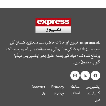
express.pk
خبروں اور حالات حاضرہ سے متعلق پاکستان کی
سب سے زیادہ وزٹ کی جانے والی ویب سائٹ ہے۔ اس ویب سائٹ
پر شائع شدہ تمام مواد کے جملہ حقوق بحق ایکسپریس میڈیا
گروپ محفوظ ہیں۔
ایکسپریس
ضابطہ
Privacy
Contact
کے بارے
اخلاق
Policy
Us
میں