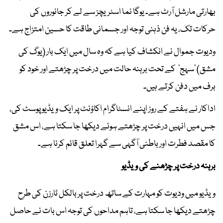
بھارتی مارشل آرٹ ہے۔ یوگا نما اسٹریچز سے لے کر جانوروں کی
حرکات تک، یہ فن ذہنی توجہ اور جسمانی طاقت کا حسین امتزاج ہے۔
ودیوت جموال نے انکشاف کیا ہے کہ وہ سال میں ایک بار (یوگ کی
مشق) ’سہج‘ کے تحت برہنہ حالت میں درخت پر چڑھتے اور خود کو
برف میں دفن کرتے ہیں۔
اداکار نے ہفتے کے روز اپنے انسٹاگرام اکاؤنٹ پر ایک ویڈیو پوسٹ کی،
جس میں انہیں درخت پر چڑھتے ہوئے دیکھا جا سکتا ہے، اس مشق
کا مقصد فطرت اور باطنی آگہی سے گہرا تعلق قائم کرنا ہے۔
برہنہ درخت پر چڑھنے کی ویڈیو
ویڈیو میں ودیوت کو مہارت کے ساتھ درخت پر بالکل ٹارزن کی طرح
چڑھتے دیکھا جا سکتا ہے، تاہم مداحوں کی توجہ اس بات نے حاصل