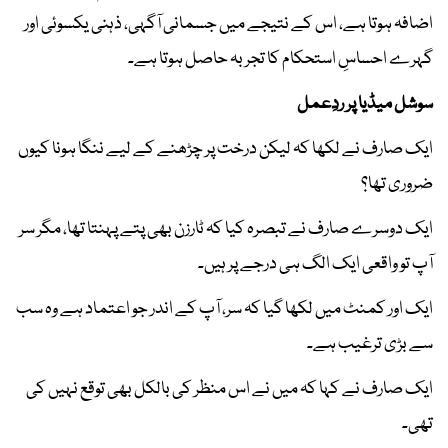
اضافہ ہوتا ہے، اس کے نتیجے میں جسمانی آگہی، ذہنی یکسوئی اور
گہرے احساسِ استحکام کا تجربہ حاصل ہوتا ہے۔
سوشل میڈیا پر ردِعمل
ایک صارف نے لکھا کہ لیکن درخت پر چڑھنے کے لیے ننگا ہونا کیوں
ضروری تھا؟
ایک دوسرے صارف نے تبصرہ کیا کہ ٹارزن بھی پتے پہنتا تھا، مگر سر
آپ تو واقعی ایک الگ ہی درجے پر ہیں۔
ایک اور کمنٹ میں لکھا گیا کہ سر، آپ کے اندر جو اعتماد ہے وہ سب
سے بڑی ترغیب ہے۔
ایک صارف نے کہا کہ میں نے اس منظر کی بالکل بھی توقع نہیں کی
تھی۔