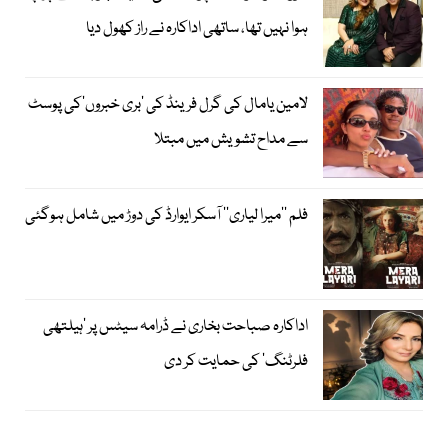
ہوا نہیں تھا، ساتھی اداکارہ نے راز کھول دیا
لامین یامال کی گرل فرینڈ کی ’بری خبروں‘کی پوسٹ
سے مداح تشویش میں مبتلا
فلم ’’میرا لیاری‘‘ آسکر ایوارڈ کی دوڑ میں شامل ہوگئی
اداکارہ صباحت بخاری نے ڈرامہ سیٹس پر ’ہیلتھی
فلرٹنگ‘ کی حمایت کر دی