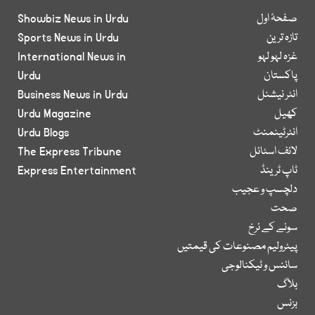
صفحۂ اول
Showbiz News in Urdu
تازہ ترین
Sports News in Urdu
غزہ لہو لہو
International News in
پاکستان
Urdu
انٹر نیشنل
Business News in Urdu
کھیل
Urdu Magazine
انٹرٹینمنٹ
Urdu Blogs
لائف اسٹائل
The Express Tribune
ٹاپ ٹرینڈ
Express Entertainment
دلچسپ و عجیب
صحت
سونے کے نرخ
پیٹرولیم مصنوعات کی قیمتیں
سائنس و ٹیکنالوجی
بلاگ
بزنس