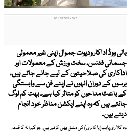
بالی ووڈ اداکار ودیوت جموال اپنی غیر معمولی
جسمانی فٹنس، سخت ورزش کے معمولات اور
اداکاری کی صلاحیتوں کے لیے جانے جاتے ہیں،
برسوں کے دوران انہوں نے اپنے فن سے وابستگی
کے باعث مداحوں کو متاثر کیا ہے۔ بہت کم لوگ
جانتے ہیں کہ وہ اپنے ایکشن مناظر خود انجام
دیتے ہیں۔
وہ کلا ری پایتو (یا کالری) کی مشق بھی کرتے ہیں، جو کیرالہ کا قدیم