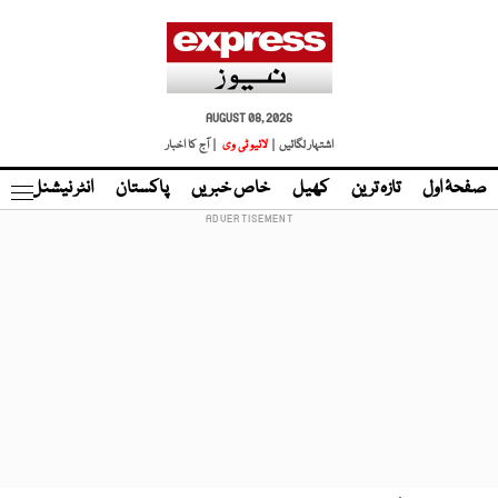
AUGUST 08, 2026
اشتہار لگائیں |
لائیو ٹی وی
| آج کا اخبار
صفحۂ اول
تازہ ترین
کھیل
خاص خبریں
پاکستان
انٹر نیشنل
ٹا