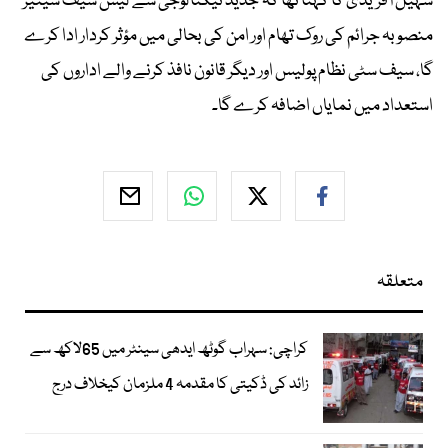
سہیل آفریدی کا کہنا تھا کہ جدید ٹیکنالوجی سے لیس سیف سیٹیز
منصوبہ جرائم کی روک تھام اور امن کی بحالی میں مؤثر کردار ادا کرے
گا، سیف سٹی نظام پولیس اور دیگر قانون نافذ کرنے والے اداروں کی
استعداد میں نمایاں اضافہ کرے گا۔
متعلقہ
کراچی: سہراب گوٹھ ایدھی سینٹر میں 65لاکھ سے
زائد کی ڈکیتی کا مقدمہ 4 ملزمان کیخلاف درج