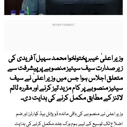
وزیر اعلیٰ خیبر پختونخوا محمد سہیل آفریدی کی
زیر صدارت سیف سیٹیز منصوبے پر پیشرفت سے
متعلق اجلاس ہوا جس میں وزیر اعلیٰ نے سیف
سیٹیز منصوبے پر کام مزید تیز کرنے اور مقررہ ٹائم
لائنز کے مطابق مکمل کرنے کی ہدایت دی۔
وزیر اعلیٰ نے منصوبے کی باقی ماندہ ڈویژنل ہیڈ کوارٹرز اور ضم
اضلاع تک توسیع کے لیے ہوم ورک جلد مکمل کرنے کی ہدایت