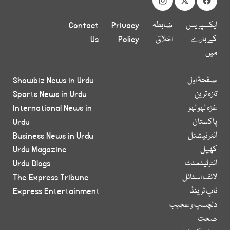
ایکسپریس
ضابطہ
Privacy
Contact
کے بارے
اخلاق
Policy
Us
میں
صفحۂ اول
Showbiz News in Urdu
تازہ ترین
Sports News in Urdu
غزہ لہو لہو
International News in
پاکستان
Urdu
انٹر نیشنل
Business News in Urdu
کھیل
Urdu Magazine
انٹرٹینمنٹ
Urdu Blogs
لائف اسٹائل
The Express Tribune
ٹاپ ٹرینڈ
Express Entertainment
دلچسپ و عجیب
صحت