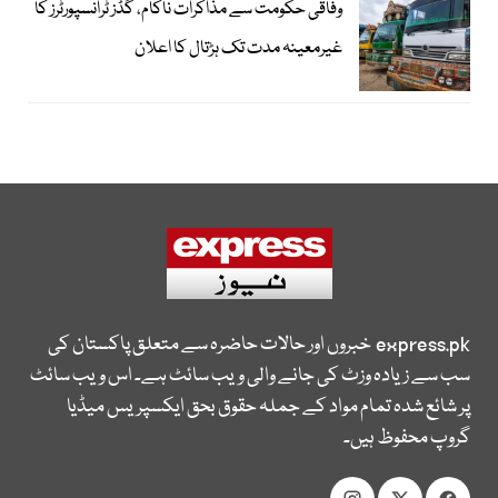
وفاقی حکومت سے مذاکرات ناکام، گڈز ٹرانسپورٹرز کا
غیرمعینہ مدت تک ہڑتال کا اعلان
express.pk
خبروں اور حالات حاضرہ سے متعلق پاکستان کی
سب سے زیادہ وزٹ کی جانے والی ویب سائٹ ہے۔ اس ویب سائٹ
پر شائع شدہ تمام مواد کے جملہ حقوق بحق ایکسپریس میڈیا
گروپ محفوظ ہیں۔