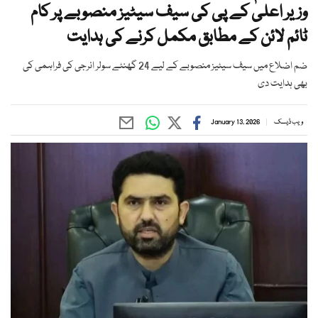
وزیر اعلیٰ کے پی کی سیف سیٹیز منصوبے پر کام
ٹائم لائن کے مطابق مکمل کرنے کی ہدایت
ضم اضلاع میں سیف سیٹیز منصوبے کے لیے 24 گھنٹے سولر انرجی کی فراہمی کی
بھی ہدایت دی
ویب ڈیسک
January 13, 2026