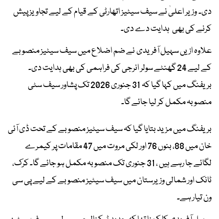
دی۔ وزیر اعلیٰ نے سیف سیٹیز اتھارٹی کے قیام کے لیے تجاویز پیش
کرنے کی بھی ہدایت دے دی۔
علاوہ ازیں سہیل آفریدی نے ضم اضلاع میں سیف سیٹیز منصوبے
کے لیے 24 گھنٹے سولر انرجی کی فراہمی کی بھی ہدایت دی۔
بریفنگ میں کہا گیا کہ 31 جنوری 2026 تک پشاور سیف سٹی
منصوبہ مکمل کر لیا جائے گا۔
بریفنگ میں مزید بتایا گیا کہ سیف سیٹیز منصوبے کے تحت ڈی آئی
خان میں 88، بنوں 76 اور لکی مروت میں 47 مقامات پر کیمرے
لگائے جا رہے ہیں ، 31 جنوری تک منصوبہ مکمل ہو جائے گا۔ کرک،
ٹانک اور شمالی وزیرستان میں سیف سیٹیز منصوبے کے لیے پی سی
ون تیار ہے۔