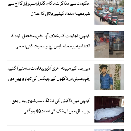
حکومت سے مذاکرات ناکام،گڈز ٹرانسپورٹرز کا آج سے
غیرمعینہ مدت کیلیے ہڑتال کا اعلان
کراچی: تجاوزات کے خلاف آپریشن، مشتعل افراد کا
انتظامیہ پر حملہ، ایس ایچ او سمیت کئی زخمی
میر رضا کے مبینہ آخری آڈیو پیغامات سامنے آگئے،
رقم وصولی اور لاکھوں کے چیکس کی تجاویز بھی دیں
کراچی میں ڈاکوؤں کی فائرنگ سے شہری جاں بحق،
رواں سال میں اب تک کی تعداد 46 ہوگئی