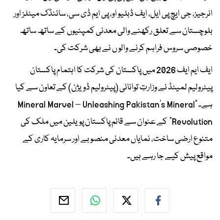
انرجیز، جی ایچ پی ایل، ایف ڈبلیو او، پی ایم ڈی سی، سائنڈک میٹلز اور
بلوچستان سے تعلق رکھنے والی معدنی کمپنیوں کے ساتھ ساتھ
خصوصی سروس فراہم کرنے والو ں نے بھی شرکت کی۔
ایف ایم ایف 2026 میں پاکستان کی شرکت کا اہتمام پاکستان
پیٹرولیم لمیٹڈ نے وزارتِ توانائی (پیٹرولیم ڈویژن) کے تعاون سے کیا
ہے۔ “Mineral Marvel – Unleashing Pakistan’s Mineral
Revolution” کے عنوان سے قائم پاکستان پویلین میں ملک کی
متنوع ارضی ساخت، نمایاں معدنی منصوبے اور سرمایہ کاری کے
مواقع پیش کیے جا رہے ہیں۔