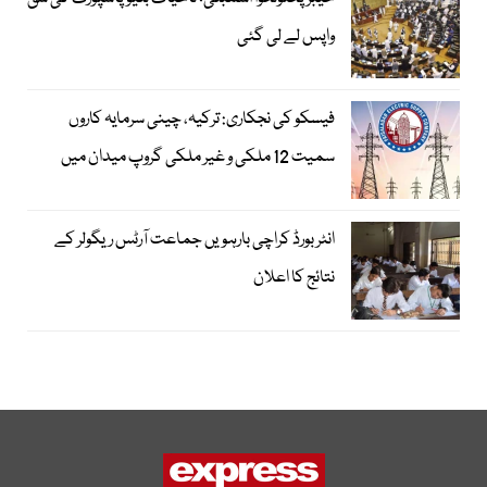
واپس لے لی گئی
فیسکو کی نجکاری: ترکیہ، چینی سرمایہ کاروں
سمیت 12 ملکی و غیر ملکی گروپ میدان میں
انٹر بورڈ کراچی بارہویں جماعت آرٹس ریگولر کے
نتائج کا اعلان