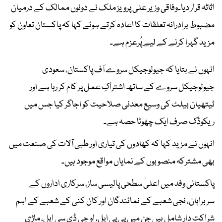
اثاثہ قرار دیا۔وفاقی وزیر علی پرویز ملک نے دونوں ممالک کے درمیان
مضبوط برادرانہ تعلقات کا اعادہ کرتے ہوئے کہا کہ پاکستان تعاون کو
مزید گہرا کرنے کے لیے پُرعزم ہے۔
انہوں نے بتایا کہ جیولوجیکل سروے آف پاکستان، سعودی
جیولوجیکل سروے کے ساتھ اشتراکِ عمل پر کام کر رہا ہے اور
ٹیتھیان بیلٹ کی وسیع معدنی صلاحیت کو اجاگر کیا جس میں
ریکوڈک صرف ایک چھوٹا حصہ ہے۔
انہوں نے مزید کہا کہ کھادوں کی تیاری اور طبی آلات کی صنعت میں
بھی مشترکہ منصوبوں کے نمایاں مواقع موجود ہیں۔
پاکستانی وفد میں اعلیٰ سطحی پالیسی ساز، سرکاری اداروں کے
سربراہان، نجی شعبے کے نمائندگان اور کان کنی کے شعبے کے اہم
شراکت دار شامل ہیں جن میں پی پی ایل، او جی ڈی سی ایل، ماڑی