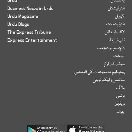
پاکستان
Urdu
انٹر نیشنل
Business News in Urdu
کھیل
Urdu Magazine
انٹرٹینمنٹ
Urdu Blogs
لائف اسٹائل
The Express Tribune
ٹاپ ٹرینڈ
Express Entertainment
دلچسپ و عجیب
صحت
سونے کے نرخ
پیٹرولیم مصنوعات کی قیمتیں
سائنس و ٹیکنالوجی
بلاگ
بزنس
ویڈیوز
جرائم