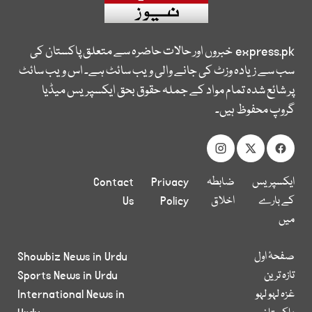
express.pk
خبروں اور حالات حاضرہ سے متعلق پاکستان کی
سب سے زیادہ وزٹ کی جانے والی ویب سائٹ ہے۔ اس ویب سائٹ
پر شائع شدہ تمام مواد کے جملہ حقوق بحق ایکسپریس میڈیا
گروپ محفوظ ہیں۔
ایکسپریس
ضابطہ
Privacy
Contact
کے بارے
اخلاق
Policy
Us
میں
صفحۂ اول
Showbiz News in Urdu
تازہ ترین
Sports News in Urdu
غزہ لہو لہو
International News in