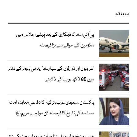
متعلقہ
پی آئی اے کا نجکاری کے بعد پہلے اجلاس میں
ملازمین کے حوالے سے بڑا فیصلہ
’غریبوں اور لاوارثوں کے سہارے‘ ایدھی ہومز کے دفتر
میں 65 لاکھ روپے کی ڈکیتی
پاکستان، سعودی عرب، ترکیہ کا دفاعی معاہدہ امت
مسلمہ کی تاریخ کا فیصلہ کن موڑ ہے، مریم نواز
خیبرپختونخوا اسمبلی؛ تاحیات بلیو پاسپورٹ کی شق