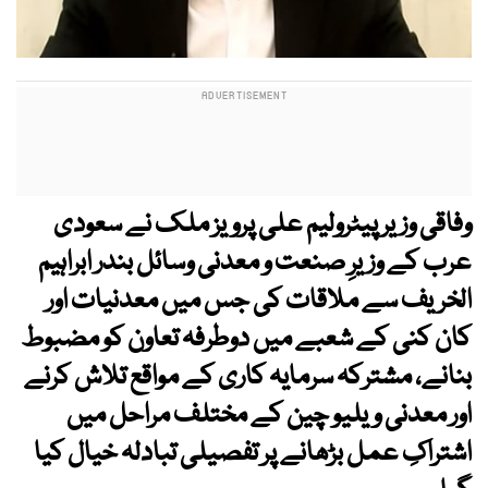
وفاقی وزیر پیٹرولیم علی پرویز ملک نے سعودی
عرب کے وزیرِ صنعت و معدنی وسائل بندر ابراہیم
الخریف سے ملاقات کی جس میں معدنیات اور
کان کنی کے شعبے میں دوطرفہ تعاون کو مضبوط
بنانے، مشترکہ سرمایہ کاری کے مواقع تلاش کرنے
اور معدنی ویلیو چین کے مختلف مراحل میں
اشتراکِ عمل بڑھانے پر تفصیلی تبادلہ خیال کیا