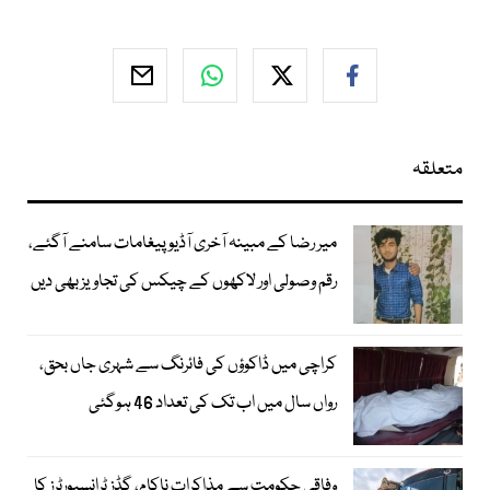
متعلقہ
میر رضا کے مبینہ آخری آڈیو پیغامات سامنے آگئے،
رقم وصولی اور لاکھوں کے چیکس کی تجاویز بھی دیں
کراچی میں ڈاکوؤں کی فائرنگ سے شہری جاں بحق،
رواں سال میں اب تک کی تعداد 46 ہوگئی
وفاقی حکومت سے مذاکرات ناکام، گڈز ٹرانسپورٹرز کا