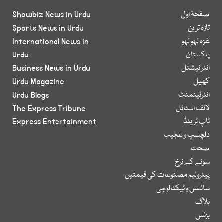
صفحۂ اول
Showbiz News in Urdu
تازہ ترین
Sports News in Urdu
غزہ لہو لہو
International News in
پاکستان
Urdu
انٹر نیشنل
Business News in Urdu
کھیل
Urdu Magazine
انٹرٹینمنٹ
Urdu Blogs
لائف اسٹائل
The Express Tribune
ٹاپ ٹرینڈ
Express Entertainment
دلچسپ و عجیب
صحت
سونے کے نرخ
پیٹرولیم مصنوعات کی قیمتیں
سائنس و ٹیکنالوجی
بلاگ
بزنس