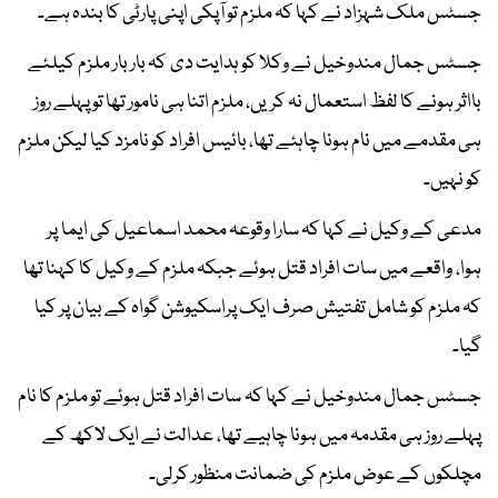
جسٹس ملک شہزاد نے کہا کہ ملزم تو آپکی اپنی پارٹی کا بندہ ہے۔
جسٹس جمال مندوخیل نے وکلا کو ہدایت دی کہ بار بار ملزم کیلئے
بااثر ہونے کا لفظ استعمال نہ کریں، ملزم اتنا ہی نامور تھا تو پہلے روز
ہی مقدمے میں نام ہونا چاہئے تھا، بائیس افراد کو نامزد کیا لیکن ملزم
کو نہیں۔
مدعی کے وکیل نے کہا کہ سارا وقوعہ محمد اسماعیل کی ایما پر
ہوا، واقعے میں سات افراد قتل ہوئے جبکہ ملزم کے وکیل کا کہنا تھا
کہ ملزم کو شامل تفتیش صرف ایک پراسکیوشن گواہ کے بیان پر کیا
گیا۔
جسٹس جمال مندوخیل نے کہا کہ سات افراد قتل ہوئے تو ملزم کا نام
پہلے روز ہی مقدمہ میں ہونا چاہیے تھا، عدالت نے ایک لاکھ کے
مچلکوں کے عوض ملزم کی ضمانت منظور کرلی۔