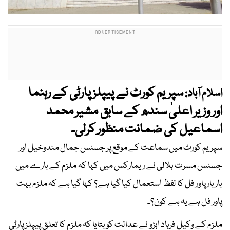
سپریم کورٹ نے پیپلز پارٹی کے رہنما
اسلام آباد:
اور وزیر اعلیٰ سندھ کے سابق مشیر محمد
اسماعیل کی ضمانت منظور کرلی۔
سپریم کورٹ میں سماعت کے موقع پر جسٹس جمال مندوخیل اور
جسٹس مسرت ہلالی نے ریمارکس میں کہا کہ ملزم کے بارے میں
بار بار پاور فل کا لفظ استعمال کیا گیا ہے؟ کہا گیا ہے کہ ملزم بہت
پاور فل ہے یہ ہے کون؟۔
ملزم کے وکیل فرہاد ابڑو نے عدالت کو بتایا کہ ملزم کا تعلق پیپلز پارٹی