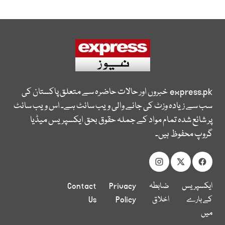
express.pk
خبروں اور حالات حاضرہ سے متعلق پاکستان کی
سب سے زیادہ وزٹ کی جانے والی ویب سائٹ ہے۔ اس ویب سائٹ
پر شائع شدہ تمام مواد کے جملہ حقوق بحق ایکسپریس میڈیا
گروپ محفوظ ہیں۔
ایکسپریس
ضابطہ
Privacy
Contact
کے بارے
اخلاق
Policy
Us
میں