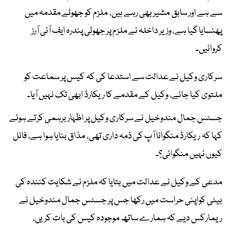
سے ہے اور سابق مشیر بھی رہے ہیں، ملزم کو جھوٹے مقدمہ میں
پھنسایا گیا ہے، وزیر داخلہ نے ملزم پر جھوٹی پندرہ ایف آئی آرز
کروائیں۔
سرکاری وکیل نے عدالت سے استدعا کی کہ کیس پر سماعت کو
ملتوی کیا جائے، وکیل کے مقدمے کا ریکارڈ ابھی تک نہیں آیا۔
جسٹس جمال مندوخیل نے سرکاری وکیل پر اظہار برہمی کرتے ہوئے
کہا کہ ریکارڈ منگوانا آپ کی ذمہ داری تھی، مذاق بنایا ہوا ہے، فائل
کیوں نہیں منگوائی؟۔
مدعی کے وکیل نے عدالت میں بتایا کہ ملزم نے شکایت کنندہ کی
بیٹی کواپنی حراست میں رکھا جس پر جسٹس جمال مندوخیل نے
ریمارکس دیے کہ ہمارے ساتھ موجودہ کیس کی بات کریں،