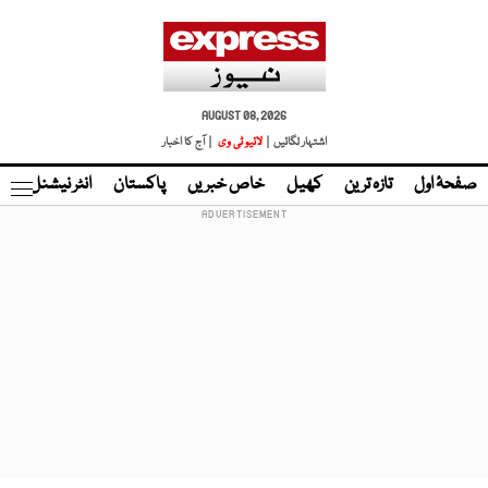
AUGUST 08, 2026
اشتہار لگائیں |
لائیو ٹی وی
| آج کا اخبار
صفحۂ اول
تازہ ترین
کھیل
خاص خبریں
پاکستان
انٹر نیشنل
ٹا