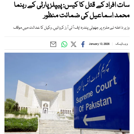
سات افراد کے قتل کا کیس: پیپلز پارٹی کے رہنما
محمد اسماعیل کی ضمانت منظور
وزیر داخلہ نے ملزم پر جھوٹی پندرہ ایف آئی آرز کروائیں، وکیل کا عدالت میں موقف
ویب ڈیسک
January 13, 2026