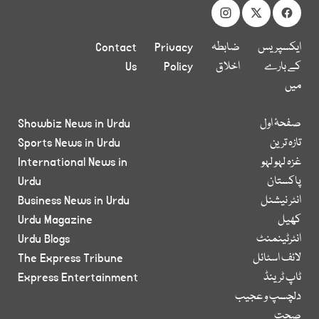
ایکسپریس
ضابطہ
Privacy
Contact
کے بارے
اخلاق
Policy
Us
میں
صفحۂ اول
Showbiz News in Urdu
تازہ ترین
Sports News in Urdu
غزہ لہو لہو
International News in
پاکستان
Urdu
انٹر نیشنل
Business News in Urdu
کھیل
Urdu Magazine
انٹرٹینمنٹ
Urdu Blogs
لائف اسٹائل
The Express Tribune
ٹاپ ٹرینڈ
Express Entertainment
دلچسپ و عجیب
صحت