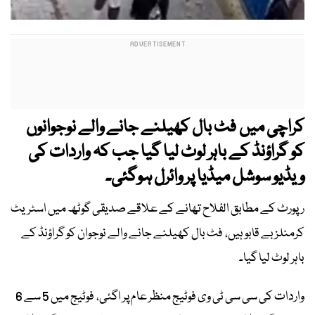
کراچی میں فٹ بال کھیلنے جانے والے نوجوانوں
کو گراؤنڈ کے باہر لوٹ لیا گیا جب کہ واردات کی
ویڈیو سوشل میڈیا پر وائرل ہوگئی۔
رپورٹ کے مطابق الفلاح تھانے کے علاقے صدیقی گوٹھ میں اسٹریٹ
کرمنلز بے قابو ہیں، فٹ بال کھیلنے جانے والے نوجوان کو گراؤنڈ کے
باہر لوٹ لیا گیا۔
واردات کی سی سی ٹی وی فوٹیج منظر عام پر اگئی، فوٹیج میں 5 سے 6