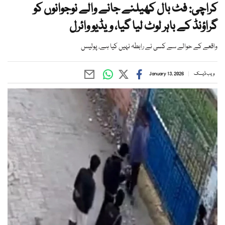
کراچی: فٹ بال کھیلنے جانے والے نوجوانوں کو
گراؤنڈ کے باہر لوٹ لیا گیا، ویڈیو وائرل
واقعے کے حوالے سے کسی نے رابطہ نہیں کیا ہے، پولیس
ویب ڈیسک
January 13, 2026