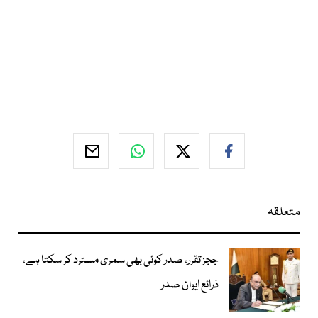
متعلقہ
ججز تقرر، صدر کوئی بھی سمری مسترد کر سکتا ہے،
ذرائع ایوان صدر