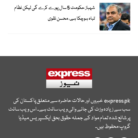
شہباز حکومت 5 سال پورے کرے گی لیکن نظام
تباہ ہوچکا ہے، محسن نقوی
express.pk
خبروں اور حالات حاضرہ سے متعلق پاکستان کی
سب سے زیادہ وزٹ کی جانے والی ویب سائٹ ہے۔ اس ویب سائٹ
پر شائع شدہ تمام مواد کے جملہ حقوق بحق ایکسپریس میڈیا
گروپ محفوظ ہیں۔