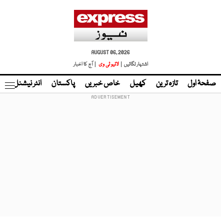
AUGUST 06, 2026
اشتہار لگائیں |
لائیو ٹی وی
| آج کا اخبار
صفحۂ اول
تازہ ترین
کھیل
خاص خبریں
پاکستان
انٹر نیشنل
ٹا