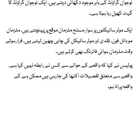
نوجوان گراؤنڈ کے باہر موجود دکھائی دیتے ہیں، ایک نوجوان گراؤنڈ کا
گیٹ کھول رہا ہوتا ہے۔
ایک موٹر سائیکلوں پر سوار مسلح ملزمان موقع پر پہنچتے ہیں، ملزمان
موبائل فون، نقدی اور موٹر سائیکل کی چابی چھین لیتے ہیں، فرار ہوتے
وقت ملزمان ہوائی فائرنگ بھی کرتے ہیں۔
پولیس نے کہا کہ واقعے کے حوالے سے کسی نے رابطہ نہیں کیا ہے،
واقعے سے متعلق تفصیلات اکٹھا کی جارہی ہیں ممکن ہے کے
واقعہ پرانا ہو۔