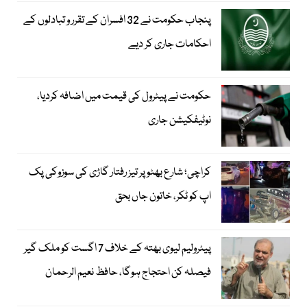
پنجاب حکومت نے 32 افسران کے تقرر و تبادلوں کے
احکامات جاری کر دیے
حکومت نے پیٹرول کی قیمت میں اضافہ کردیا،
نوٹیفکیشن جاری
کراچی؛ شارع بھٹو پر تیز رفتار گاڑی کی سوزوکی پک
اپ کو ٹکر، خاتون جاں بحق
پیٹرولیم لیوی بھتہ کے خلاف 7 اگست کو ملک گیر
فیصلہ کن احتجاج ہوگا، حافظ نعیم الرحمان