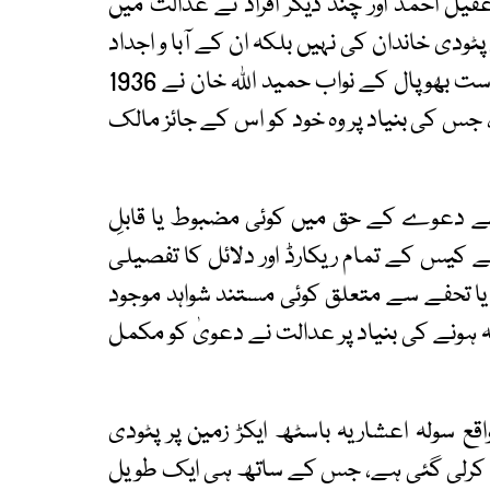
 آیا تھا، جب عقیل احمد اور چند دیگر افراد نے عدالت میں
 پٹودی خاندان کی نہیں بلکہ ان کے آبا و اجداد
کی ملکیت ہے۔ مدعیان کا کہنا تھا کہ سابق ریاست بھوپال کے نواب حمید اللہ خان نے 1936
، جس کی بنیاد پر وہ خود کو اس کے جائز مالک
پنے دعوے کے حق میں کوئی مضبوط یا قابلِ
 کیس کے تمام ریکارڈ اور دلائل کا تفصیلی
ی یا تحفے سے متعلق کوئی مستند شواہد موجود
ہ ہونے کی بنیاد پر عدالت نے دعویٰ کو مکمل
قع سولہ اعشاریہ باسٹھ ایکڑ زمین پر پٹودی
لیم کرلی گئی ہے، جس کے ساتھ ہی ایک طویل