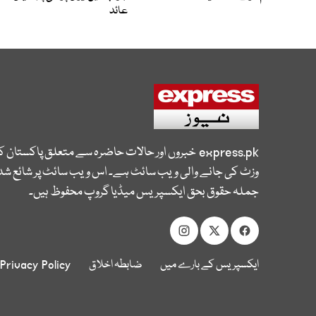
عائد
express.pk
خبروں اور حالات حاضرہ سے متعلق پاکستان 
وزٹ کی جانے والی ویب سائٹ ہے۔ اس ویب سائٹ پر شائع شدہ
جملہ حقوق بحق ایکسپریس میڈیا گروپ محفوظ ہیں۔
ایکسپریس کے بارے میں
ضابطہ اخلاق
Privacy Policy