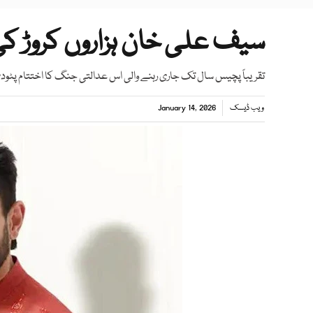
سیف علی خان ہزاروں کروڑ ک
تقریباً پچیس سال تک جاری رہنے والی اس عدالتی جنگ کا اختتام پٹود
ویب ڈیسک
January 14, 2026