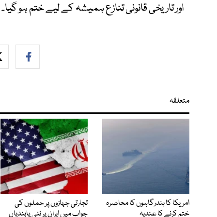
اور تاریخی قانونی تنازع ہمیشہ کے لیے ختم ہو گیا۔
متعلقہ
امریکا کا بندرگاہوں کا محاصرہ
تجارتی جہازوں پر حملوں کی
ختم کرنے کا عندیہ
جواب میں ایران پر نئی پابندیاں