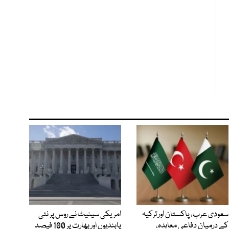
سعودی عرب، پاکستان اور ترکیہ
امریکی سینیٹ نے روس پر نئی
کے درمیان دفاعی معاہدہ،
پابندیوں اور بھارت پر 100 فیصد