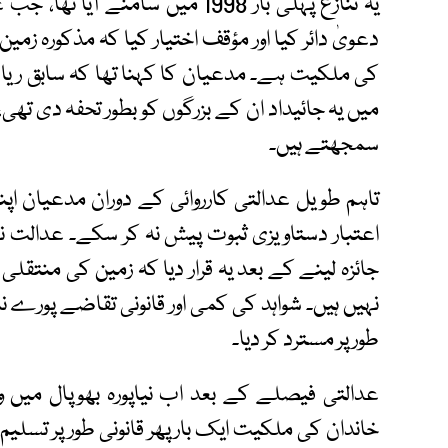
یہ تنازع پہلی بار 1998 میں سامنے
دعویٰ دائر کیا اور مؤقف اختیار کیا کہ مذکورہ زمین
میں یہ جائیداد ان کے بزرگوں کو بطور تحفہ دی تھی
سمجھتے ہیں۔
تاہم طویل عدالتی کارروائی کے دوران مدعیان ا
اعتبار دستاویزی ثبوت پیش نہ کر سکے۔ عدالت نے
جائزہ لینے کے بعد یہ قرار دیا کہ زمین کی منتقل
نہیں ہیں۔ شواہد کی کمی اور قانونی تقاضے پورے ن
طور پر مسترد کر دیا۔
عدالتی فیصلے کے بعد اب نیاپورہ بھوپال میں وا
خاندان کی ملکیت ایک بار پھر قانونی طور پر تس