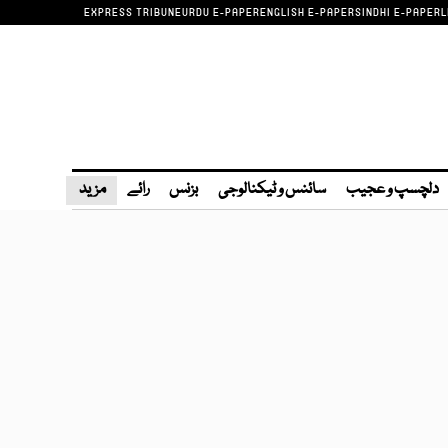
EXPRESS TRIBUNE
URDU E-PAPER
ENGLISH E-PAPER
SINDHI E-PAPER
L
دلچسپ و عجیب
سائنس و ٹیکنالوجی
بزنس
رائے
مزید