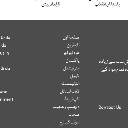
پاسداران انقلاب
قرارداد پیش
صفحۂ اول
 Urdu
تازہ ترین
rdu
غزہ لہو لہو
ws in
پاکستان
کی سب سے زیادہ
انٹر نیشنل
 Urdu
 تمام مواد کے
کھیل
انٹرٹینمنٹ
لائف اسٹائل
bune
ٹاپ ٹرینڈ
inment
دلچسپ و عجیب
Contact Us
صحت
سونے کے نرخ