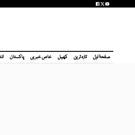
صفحۂ اول
تازہ ترین
کھیل
خاص خبریں
پاکستان
انٹ