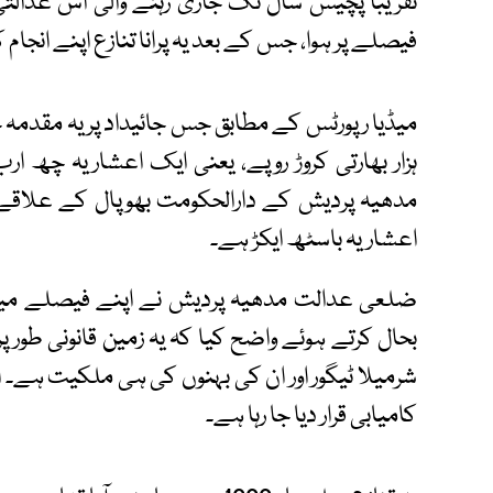
تقریباً پچیس سال تک جاری رہنے والی اس عدالت
فیصلے پر ہوا، جس کے بعد یہ پرانا تنازع اپنے انجام ک
میڈیا رپورٹس کے مطابق جس جائیداد پر یہ مقدمہ چ
ہزار بھارتی کروڑ روپے، یعنی ایک اعشاریہ چھ ا
مدھیہ پردیش کے دارالحکومت بھوپال کے علاقے نی
اعشاریہ باسٹھ ایکڑ ہے۔
ضلعی عدالت مدھیہ پردیش نے اپنے فیصلے میں 
بحال کرتے ہوئے واضح کیا کہ یہ زمین قانونی طور پر
شرمیلا ٹیگور اور ان کی بہنوں کی ہی ملکیت ہے۔ 
کامیابی قرار دیا جا رہا ہے۔