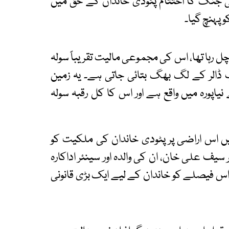
ی جنگ کا اختتام پٹودی خاندان کے حق میں
و پہنچ گیا۔
ل رہا تھا، اس کی مجموعی مالیت تقریباً سولہ
رب ڈالر کے لگ بھگ بتائی جاتی ہے۔ یہ زمین
اپورہ میں واقع ہے اور اس کا کل رقبہ سولہ
اس اراضی پر پٹودی خاندان کی ملکیت کو
 سیف علی خان، ان کی والدہ اور سینئر اداکارہ
اس فیصلے کو خاندان کے لیے ایک بڑی قانونی