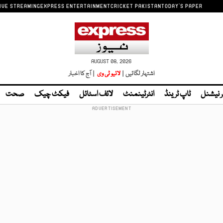
IVE STREAMING
EXPRESS ENTERTAINMENT
CRICKET PAKISTAN
TODAY'S PAPER
AUGUST 08, 2026
اشتہار لگائیں |
لائیو ٹی وی
| آج کا اخبار
ر نیشنل
ٹاپ ٹرینڈ
انٹرٹینمنٹ
لائف اسٹائل
فیکٹ چیک
صحت