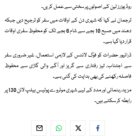
روڈ یوزرز لین کے اصولوں پر سختی سے عمل کریں۔
ترجمان نے کہا کہ شہری دن کے اوقات میں سفر کو ترجیح دیں جبکہ
دھند میں صبح 10 بجے سے شام 6 بجے تک کو محفوظ سفری اوقات
قرار دیا گیا ہے۔
ڈرائیور حضرات کو فوگ لائٹس کے لازمی استعمال، غیر ضروری سفر
سے اجتناب، تیز رفتاری سے گریز اور آگے والی گاڑی سے محفوظ
فاصلہ رکھنے کی بھی ہدایت کی گئی ہے۔
مزید رہنمائی اور مدد کے لیے شہری موٹروے پولیس ہیلپ لائن 130 پر
رابطہ کر سکتے ہیں۔