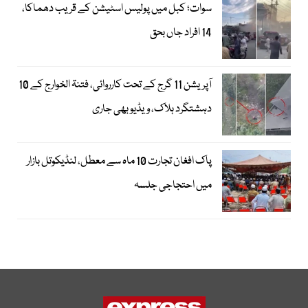
سوات؛ کبل میں پولیس اسٹیشن کے قریب دھماکا،
14 افراد جاں بحق
آپریشن 11 گرج کے تحت کارروائی، فتنۃ الخوارج کے 10
دہشتگرد ہلاک، ویڈیو بھی جاری
پاک افغان تجارت 10 ماہ سے معطل، لنڈیکوتل بازار
میں احتجاجی جلسہ