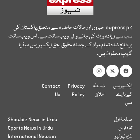
express.pk
خبروں اور حالات حاضرہ سے متعلق پاکستان کی
سب سے زیادہ وزٹ کی جانے والی ویب سائٹ ہے۔ اس ویب سائٹ
پر شائع شدہ تمام مواد کے جملہ حقوق بحق ایکسپریس میڈیا
گروپ محفوظ ہیں۔
ایکسپریس
ضابطہ
Privacy
Contact
کے بارے
اخلاق
Policy
Us
میں
صفحۂ اول
Showbiz News in Urdu
تازہ ترین
Sports News in Urdu
غزہ لہو لہو
International News in