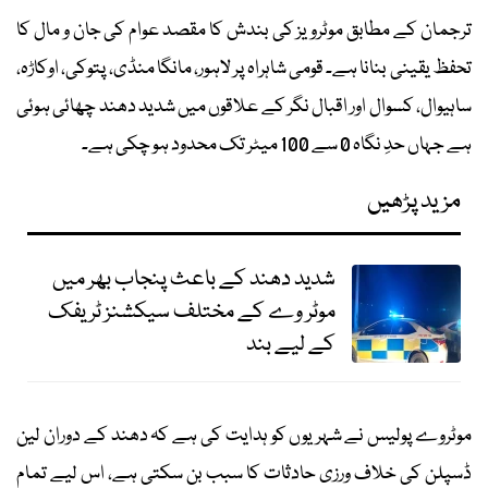
ترجمان کے مطابق موٹرویز کی بندش کا مقصد عوام کی جان و مال کا
تحفظ یقینی بنانا ہے۔ قومی شاہراہ پر لاہور، مانگا منڈی، پتوکی، اوکاڑہ،
ساہیوال، کسوال اور اقبال نگر کے علاقوں میں شدید دھند چھائی ہوئی
ہے جہاں حدِ نگاہ 0 سے 100 میٹر تک محدود ہو چکی ہے۔
مزید پڑھیں
شدید دھند کے باعث پنجاب بھر میں
موٹر وے کے مختلف سیکشنز ٹریفک
کے لیے بند
موٹروے پولیس نے شہریوں کو ہدایت کی ہے کہ دھند کے دوران لین
ڈسپلن کی خلاف ورزی حادثات کا سبب بن سکتی ہے، اس لیے تمام