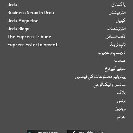
پاکستان
Urdu
انٹر نیشنل
Business News in Urdu
کھیل
Urdu Magazine
انٹرٹینمنٹ
Urdu Blogs
لائف اسٹائل
The Express Tribune
ٹاپ ٹرینڈ
Express Entertainment
دلچسپ و عجیب
صحت
سونے کے نرخ
پیٹرولیم مصنوعات کی قیمتیں
سائنس و ٹیکنالوجی
بلاگ
بزنس
ویڈیوز
جرائم