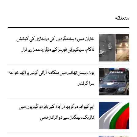
متعلقہ
خاران میں دہشتگردوں کی دراندازی کی کوشش
ناکام، سیکیورٹی فورسز کے مؤثر ردعمل پر فرار
بوٹ بیسن تھانے میں ہنگامہ آرائی کرنے پر آٹھ خواجہ
سرا گرفتار
ایم کیو ایم مرکز بہادر آباد کے باہر دو گروپوں میں
فائرنگ، بھگدڑ سے دو افراد زخمی