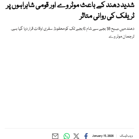
شدید دھند کے باعث موٹر وے اور قومی شاہراہوں پر
ٹریفک کی روانی متاثر
دھند میں صبح 10 بجے سے شام 6 بجے تک کو محفوظ سفری اوقات قرار دیا گیا ہے،
ترجمان موٹر وے
ویب ڈیسک
January 15, 2026