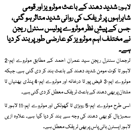
شدید دھند کے باعث موٹرویز اور قومی
لاہور:
شاہراہوں پر ٹریفک کی روانی شدید متاثر ہو گئی،
جس کے پیشِ نظر موٹروے پولیس سنٹرل ریجن
نے مختلف اہم موٹرویز کو عارضی طور پر بند کر دیا
ہے۔
ترجمان سنٹرل ریجن سید عمران احمد کے مطابق موٹروے ایم-2
لاہور تا کوٹ مومن شدید دھند کے باعث بند کر دی گئی ہے، جبکہ
موٹروے ایم-3 فیض پور تا درخانہ اور موٹروے ایم-4 پنڈی بھٹیاں تا
ملتان پر بھی دھند کے باعث ٹریفک معطل کر دی گئی ہے۔
اسی طرح موٹروے ایم-5 روہڑی تا گھوٹکی اور موٹروے ایم-11 لاہور تا
سمبڑیال کو بھی دھند کی وجہ سے بند کر دیا گیا ہے۔ علاوہ ازیں
لاہور ایسٹرن بائی پاس پر بھی ٹریفک معطل ہے۔