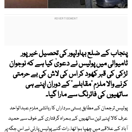
پنجاب کے ضلع بہاولپور کی تحصیل خیرپور
ٹامیوالی میں پولیس نے دعویٰ کیا ہے کہ نوجوان
لڑکی کی قبر کھود کر اس کی لاش کی بے حرمتی
کرنے والا ملزم ‘مقابلے’ کے دوران اپنے ہی
ساتھیوں کی فائرنگ سے مارا گیا۔
پولیس ترجمان کے مطابق بستی سرداراں کا رہائشی ملزم عبدالواحد
عرف کالا اپنے تین ساتھیوں کے ہمراہ گرفتاری کے خوف سے حمید
آباد کے علاقے میں چھپا ہوا تھا، رات گئے پولیس پارٹی نے اس جگہ پر