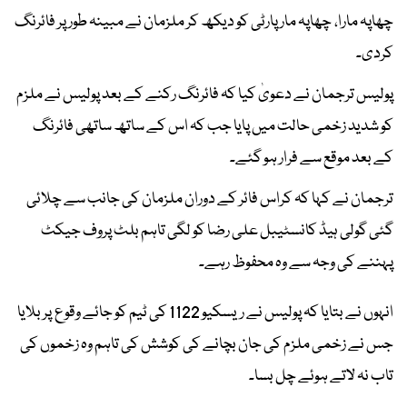
چھاپہ مارا، چھاپہ مار پارٹی کو دیکھ کر ملزمان نے مبینہ طور پر فائرنگ
کردی۔
پولیس ترجمان نے دعویٰ کیا کہ فائرنگ رکنے کے بعد پولیس نے ملزم
کو شدید زخمی حالت میں پایا جب کہ اس کے ساتھ ساتھی فائرنگ
کے بعد موقع سے فرار ہو گئے۔
ترجمان نے کہا کہ کراس فائر کے دوران ملزمان کی جانب سے چلائی
گئی گولی ہیڈ کانسٹیبل علی رضا کو لگی تاہم بلٹ پروف جیکٹ
پہننے کی وجہ سے وہ محفوظ رہے۔
انہوں نے بتایا کہ پولیس نے ریسکیو 1122 کی ٹیم کو جائے وقوع پر بلایا
جس نے زخمی ملزم کی جان بچانے کی کوشش کی تاہم وہ زخموں کی
تاب نہ لاتے ہوئے چل بسا۔