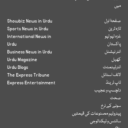
میں
صفحۂ اول
Showbiz News in Urdu
تازہ ترین
Sports News in Urdu
غزہ لہو لہو
International News in
پاکستان
Urdu
انٹر نیشنل
Business News in Urdu
کھیل
Urdu Magazine
انٹرٹینمنٹ
Urdu Blogs
لائف اسٹائل
The Express Tribune
ٹاپ ٹرینڈ
Express Entertainment
دلچسپ و عجیب
صحت
سونے کے نرخ
پیٹرولیم مصنوعات کی قیمتیں
سائنس و ٹیکنالوجی