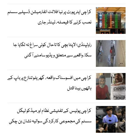
کراچی ایئرپورٹ پر نیا فلائٹ انفارمیشن ڈسپلے سسٹم
نصب کرنے کا فیصلہ، ٹینڈر جاری
راولپنڈی؛ لاپتا بچی کا تاحال کوئی سراغ نہ لگایا جا
سکا، واقعے سے متعلق ویڈیو سامنے آگئی
کراچی میں افسوسناک واقعہ، گھریلو تنازع پر باپ کے
ہاتھوں بیٹا قتل
کراچی پولیس کے تفتیشی نظام اور میڈکو لیگل
سسٹم کی مجموعی کارکردگی سوالیہ نشان بن چکی