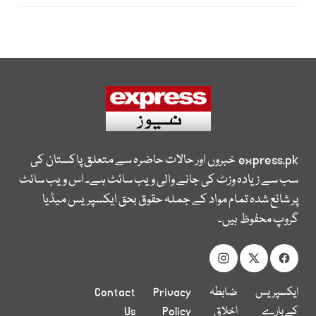
express.pk
خبروں اور حالات حاضرہ سے متعلق پاکستان کی
سب سے زیادہ وزٹ کی جانے والی ویب سائٹ ہے۔ اس ویب سائٹ
پر شائع شدہ تمام مواد کے جملہ حقوق بحق ایکسپریس میڈیا
گروپ محفوظ ہیں۔
ایکسپریس
ضابطہ
Privacy
Contact
کے بارے
اخلاق
Policy
Us