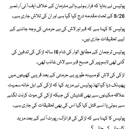
پولیس نے بتایا کہ فرار ہونے والے ملزمان کے خلاف ایف آئی آر نمبر
9/26 کے تحت مقدمہ درج کیا گیا ہے اور ان کی تلاش جاری ہے۔
پولیس کا کہنا ہے کہ قبر اور لاش کی بے حرمتی کی وجہ جاننے کے
لیے تحقیقات جاری ہیں۔
پولیس ترجمان کے مطابق اتوار کی شام 16 سالہ لڑکی کی تدفین کی
گئی تھی تاہم پیر کی صبح قبر سے لاش غائب تھی۔
لڑکی کی لاش کو مبینہ طور پر بے حرمتی کے بعد قریبی کھیتوں میں
پھینک دیا گیا تھا، پولیس نے مزید کہا کہ لڑکی کے اہل خانہ سمیت
علاقہ مکینوں سے بھی تفتیش کی جبکہ لڑکی کی موت کرنٹ لگنے
سے ہوئی یا اسے قتل کیا گیا اس کی بھی تحقیقات کی جاری ہے۔
پولیس کا کہنا ہے کہ لڑکی کی فرانزک رپورٹ آنے کے بعد مزید
کارروائی کی جائے گی۔