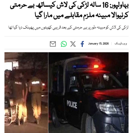
بہاولپور: 16 سالہ لڑکی کی لاش کیساتھ بے حرمتی
کرنیوالا مبینہ ملزم مقابلے میں مارا گیا
لڑکی کی لاش کو مبینہ طور پر بے حرمتی کے بعد قریبی کھیتوں میں پھینک دیا گیا تھا
ویب ڈیسک
January 15, 2026